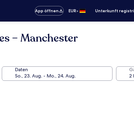
•
App öffnen
EUR
Unterkunft registr
tes – Manchester
Daten
G