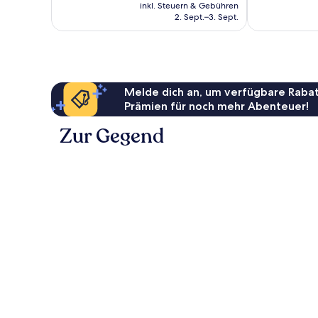
Preis
Bewertungen
483
inkl. Steuern & Gebühren
beträgt
Bewertungen
2. Sept.–3. Sept.
77 €
Melde dich an, um verfügbare Rabat
Prämien für noch mehr Abenteuer!
Zur Gegend