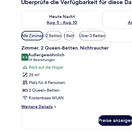
Überprüfe die Verfügbarkeit für diese D
Überprüfe die Verfügbarkeit für heute Nacht, Aug. 9
Überprüfe die
Heute Nacht
Aug. 9 - Aug. 10
Au
Verfügbare
Alle Zimmer
2 Betten
1 Bett
Über 3 Betten
Filter
Alle
Ein Hotelzimmer mit zwei Einz
für
8
Zimmer, 2 Queen-Betten, Nichtraucher
Fotos
Zimmer
Außergewöhnlich
für
9,4
9,4 von 10
(39
39 Bewertungen
Zimmer,
Bewertungen)
Blick auf die Hügel
2 Queen-
25 m²
Betten,
Platz für 4 Personen
Nichtraucher
2 Queen-Betten
anzeigen
Kostenloses WLAN
Weitere
Weitere Details
Details
für
Preise anzeige
Zimmer,
2 Queen-