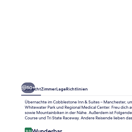
–
Manchester
50+
Übersicht
Zimmer
Lage
Richtlinien
Übernachte im Cobblestone Inn & Suites – Manchester, um
Whitewater Park und Regional Medical Center. Freu dich 
sowie Mountainbiken in der Nähe. Außerdem ist Folgendes
Course und Tri State Raceway. Andere Reisende lieben das 
Bewertungen
Wunderbar
9,0