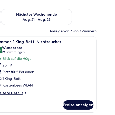
es Wochenende, Aug. 14 - Aug. 16.
Überprüfe die Verfügbarkeit für nächstes Wochenende, Aug. 2
Nächstes Wochenende
Aug. 21 - Aug. 23
Anzeige von 7 von 7 Zimmern
 Bild an der Wand.
ufen und einem Handtuchhalter mit gefalteten Handtüchern.
le
Ein ordentlich bezogenes Bett mit weißen Lei
7
mmer, 1 King-Bett, Nichtraucher
otos
Wunderbar
ür
2
9,2 von 10
(19
19 Bewertungen
immer,
Bewertungen)
Blick auf die Hügel
King-
25 m²
ett,
Platz für 2 Personen
ichtraucher
1 King-Bett
nzeigen
Kostenloses WLAN
itere
itere Details
tails
r
Preise anzeigen
mmer,
King-