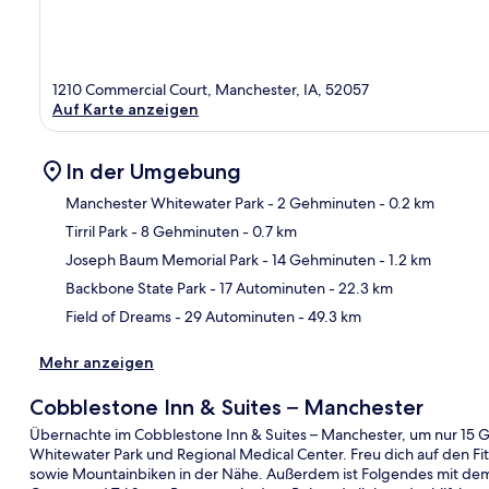
1210 Commercial Court, Manchester, IA, 52057
Auf Karte anzeigen
In der Umgebung
Manchester Whitewater Park
- 2 Gehminuten
- 0.2 km
Tirril Park
- 8 Gehminuten
- 0.7 km
Kar
Joseph Baum Memorial Park
- 14 Gehminuten
- 1.2 km
Backbone State Park
- 17 Autominuten
- 22.3 km
Field of Dreams
- 29 Autominuten
- 49.3 km
Mehr anzeigen
Cobblestone Inn & Suites – Manchester
Übernachte im Cobblestone Inn & Suites – Manchester, um nur 15 G
Whitewater Park und Regional Medical Center. Freu dich auf den 
sowie Mountainbiken in der Nähe. Außerdem ist Folgendes mit dem 