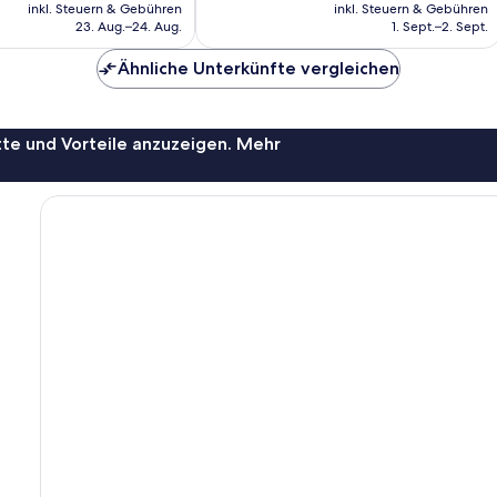
Preis
Preis
563
inkl. Steuern & Gebühren
inkl. Steuern & Gebühren
beträgt
beträgt
Bewertungen
23. Aug.–24. Aug.
1. Sept.–2. Sept.
111 €
107 €
Ähnliche Unterkünfte vergleichen
te und Vorteile anzuzeigen. Mehr