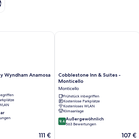
n
y Wyndham Anamosa
Cobblestone Inn & Suites - Monticell
Cobblestone
 by Wyndham Anamosa
Cobblestone Inn & Suites -
Inn
Monticello
&
Monticello
Suites
egriffen
-
Frühstück inbegriffen
arkplätze
Kostenlose Parkplätze
Monticello
 WLAN
Kostenloses WLAN
Monticello
Klimaanlage
ar
tungen
9.4
Außergewöhnlich
9,4
von
563 Bewertungen
10,
Der
Der
111 €
107 €
Außergewöhnlich,