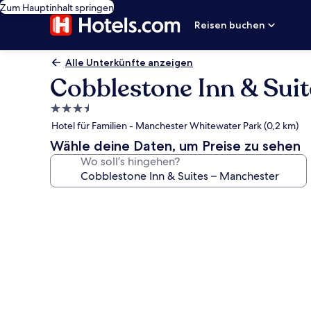
Zum Hauptinhalt springen
Reisen buchen
Alle Unterkünfte anzeigen
Cobblestone Inn & Sui
3.5-
Sterne-
Hotel für Familien - Manchester Whitewater Park (0,2 km)
Unterkunft
Wähle deine Daten, um Preise zu sehen
Wo soll’s hingehen?
Fotogalerie
von
Cobblestone
Inn
&
Suites