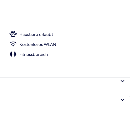
begriffenes Frühstück zur Selbstbedienung
Haustiere erlaubt
Kostenloses WLAN
Fitnessbereich