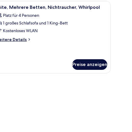
tt,
em Nachttisch, einer Lampe und einem Fenster mit Vorhängen.
le
Ein Hotelzimmer mit einem großen Bett, eine
5
chtraucher
ite, Mehrere Betten, Nichtraucher, Whirlpool
otos
Platz für 4 Personen
ür
1 großes Schlafsofa und 1 King-Bett
ite,
ehrere
Kostenloses WLAN
etten,
itere
itere Details
ichtraucher,
tails
r
hirlpool
ite,
nzeigen
ehrere
Preise anzeigen
tten,
chtraucher,
irlpool
er mit Vorhängen.