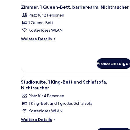
Betten,
Alle
Ein Badezimmer mit Toilette,
3
Nichtraucher
Zimmer, 1 Queen-Bett, barrierearm, Nichtraucher
Fotos
Platz für 2 Personen
für
1 Queen-Bett
Zimmer,
1
Kostenloses WLAN
Queen-
Weitere
Weitere Details
Bett,
Details
für
barrierearm,
Zimmer,
Nichtraucher
1
anzeigen
Preise anzeige
Queen-
Bett,
barrierearm,
Alle
Ein Hotelzimmer mit einem Bet
Nichtraucher
5
Studiosuite, 1 King-Bett und Schlafsofa,
Fotos
Nichtraucher
für
Platz für 4 Personen
Studiosuite,
1 King-Bett und 1 großes Schlafsofa
1 King-
Kostenloses WLAN
Bett
und
Weitere
Weitere Details
Details
Schlafsofa,
für