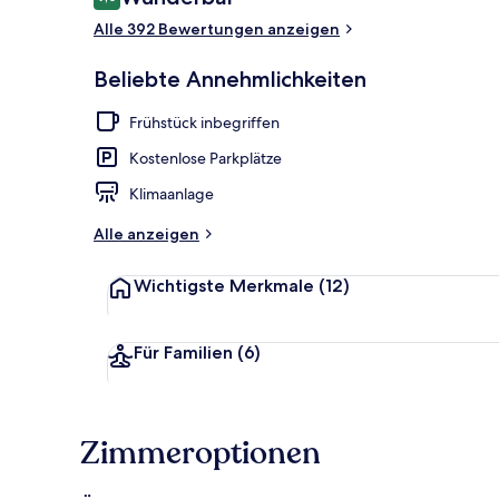
9,0 von 10.
Alle 392 Bewertungen anzeigen
Tägliches in
Beliebte Annehmlichkeiten
Frühstück inbegriffen
Kostenlose Parkplätze
Klimaanlage
Alle anzeigen
Wichtigste Merkmale
(12)
Für Familien
(6)
Zimmeroptionen