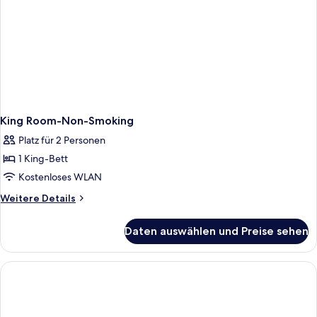
King Room-Non-Smoking
Platz für 2 Personen
1 King-Bett
Kostenloses WLAN
Weitere
Weitere Details
Details
für
Daten auswählen und Preise sehen
King
Room-
Non-
Smoking