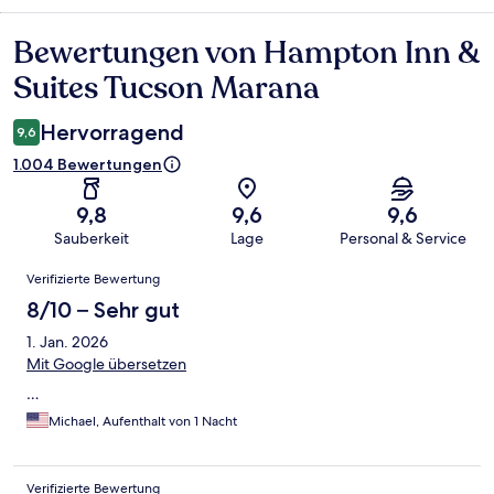
Bewertungen von Hampton Inn &
Bewertungen
Suites Tucson Marana
Hervorragend
9,6
1.004 Bewertungen
9,8
9,6
9,6
Sauberkeit
Lage
Personal & Service
Bewertungen
Verifizierte Bewertung
8/10 – Sehr gut
1. Jan. 2026
Mit Google übersetzen
…
Michael, Aufenthalt von 1 Nacht
Verifizierte Bewertung