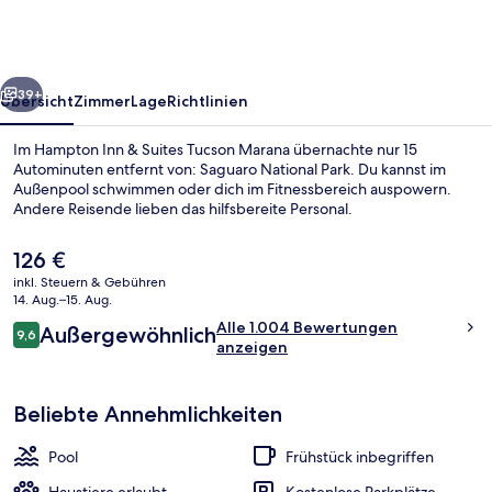
Suites
Tucson
Marana
rück
Weiter
39+
Übersicht
Zimmer
Lage
Richtlinien
Im Hampton Inn & Suites Tucson Marana übernachte nur 15
Autominuten entfernt von: Saguaro National Park. Du kannst im
Außenpool schwimmen oder dich im Fitnessbereich auspowern.
Andere Reisende lieben das hilfsbereite Personal.
Der
126 €
aktuelle
inkl. Steuern & Gebühren
Preis
14. Aug.–15. Aug.
beträgt
Bewertungen
Alle 1.004 Bewertungen
Außergewöhnlich
Lobby
126 €.
9,6
9,6 von 10.
anzeigen
Beliebte Annehmlichkeiten
Pool
Frühstück inbegriffen