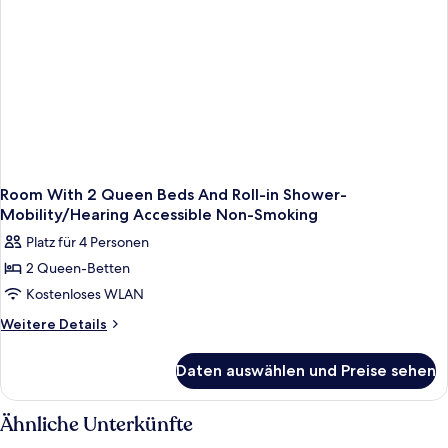
Room With 2 Queen Beds And Roll-in Shower-
Mobility/Hearing Accessible Non-Smoking
Platz für 4 Personen
2 Queen-Betten
Kostenloses WLAN
Weitere
Weitere Details
Details
für
Daten auswählen und Preise sehen
Room
With
2
Ähnliche Unterkünfte
Queen