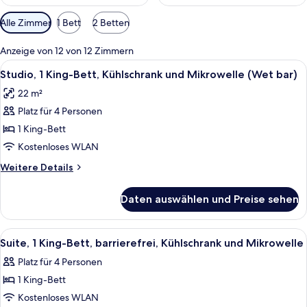
Verfügbare
Alle Zimmer
1 Bett
2 Betten
Filter
für
Anzeige von 12 von 12 Zimmern
Zimmer
Alle
Ein Hotelzimmer mit Bett, Schreibtisc
4
Studio, 1 King-Bett, Kühlschrank und Mikrowelle (Wet bar)
Fotos
22 m²
für
Platz für 4 Personen
Studio,
1 King-
1 King-Bett
Bett,
Kostenloses WLAN
Kühlschrank
Weitere
Weitere Details
und
Details
Mikrowelle
für
Daten auswählen und Preise sehen
Studio,
(Wet
1 King-
bar)
Bett,
Alle
Ein modernes Hotelzimmer mit Schreib
anzeigen
3
Kühlschrank
Suite, 1 King-Bett, barrierefrei, Kühlschrank und Mikrowelle
Fotos
und
Platz für 4 Personen
Mikrowelle
für
(Wet
1 King-Bett
Suite,
bar)
1 King-
Kostenloses WLAN