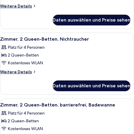
und
Weitere
Weitere Details
Details
Schlafsofa,
für
barrierefrei,
Daten auswählen und Preise sehen
Zimmer,
Badewanne
1 King-
anzeigen
Bett
Alle
Ein modernes Hotelzimmer mit Schreib
4
und
Zimmer, 2 Queen-Betten, Nichtraucher
Fotos
Schlafsofa,
Platz für 4 Personen
barrierefrei,
für
Badewanne
2 Queen-Betten
Zimmer,
2 Queen-
Kostenloses WLAN
Betten,
Weitere
Weitere Details
Nichtraucher
Details
für
anzeigen
Daten auswählen und Preise sehen
Zimmer,
2 Queen-
Betten,
Alle
Ein modernes Hotelzimmer mit Schreib
4
Nichtraucher
Zimmer, 2 Queen-Betten, barrierefrei, Badewanne
Fotos
Platz für 4 Personen
für
2 Queen-Betten
Zimmer,
2 Queen-
Kostenloses WLAN