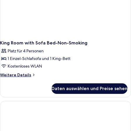
King Room with Sofa Bed-Non-Smoking
Platz für 4 Personen
1 Einzel-Schlafsofa und 1 King-Bett
Kostenloses WLAN
Weitere
Weitere Details
Details
für
Daten auswählen und Preise sehen
King
Room
with
Sofa
Bed-
Non-
Smoking