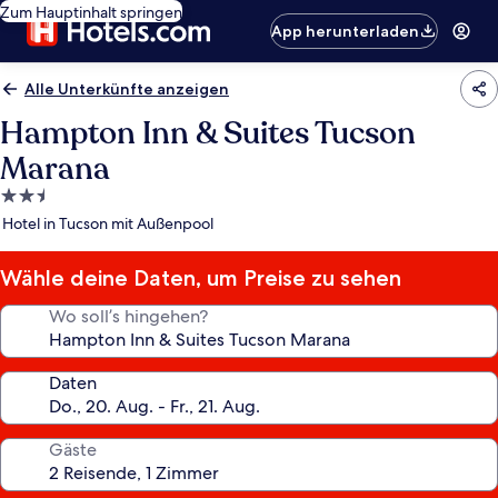
Zum Hauptinhalt springen
App herunterladen
Alle Unterkünfte anzeigen
Hampton Inn & Suites Tucson
Marana
2.5-
Sterne-
Hotel in Tucson mit Außenpool
Unterkunft
Wähle deine Daten, um Preise zu sehen
Wo soll’s hingehen?
Daten
Gäste