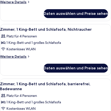
Bett,
Weitere
Weitere Details
barrierefrei,
Details
für
Badewanne
Daten auswählen und Preise sehen
Zimmer,
anzeigen
1 King-
Bett,
Alle
Ein Hotelzimmer mit einem Bett, eine
5
barrierefrei,
Zimmer, 1 King-Bett und Schlafsofa, Nichtraucher
Fotos
Badewanne
Platz für 4 Personen
für
1 King-Bett und 1 großes Schlafsofa
Zimmer,
1 King-
Kostenloses WLAN
Bett
Weitere
Weitere Details
und
Details
für
Schlafsofa,
Daten auswählen und Preise sehen
Zimmer,
Nichtraucher
1 King-
anzeigen
Bett
Alle
Ein Hotelzimmer mit einem Bett, eine
5
und
Zimmer, 1 King-Bett und Schlafsofa, barrierefrei,
Fotos
Schlafsofa,
Badewanne
Nichtraucher
für
Platz für 4 Personen
Zimmer,
1 King-Bett und 1 großes Schlafsofa
1 King-
Kostenloses WLAN
Bett