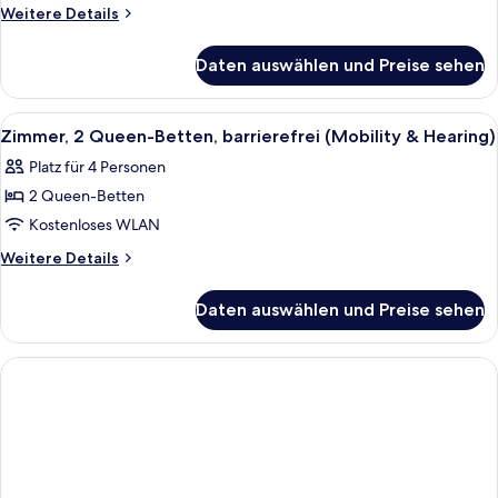
Betten,
Weitere
Weitere Details
barrierefrei,
Details
für
Badewanne
Daten auswählen und Preise sehen
Zimmer,
anzeigen
2 Queen-
Betten,
Alle
Ein modernes Hotelzimmer mit Schreib
4
barrierefrei,
Zimmer, 2 Queen-Betten, barrierefrei (Mobility & Hearing)
Fotos
Badewanne
Platz für 4 Personen
für
2 Queen-Betten
Zimmer,
2 Queen-
Kostenloses WLAN
Betten,
Weitere
Weitere Details
barrierefrei
Details
für
(Mobility
Daten auswählen und Preise sehen
Zimmer,
&
2 Queen-
Hearing)
Betten,
anzeigen
barrierefrei
(Mobility
&
Hearing)