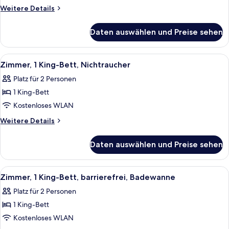
Bett,
Weitere
Weitere Details
barrierefrei,
Details
für
Kühlschrank
Daten auswählen und Preise sehen
Suite,
und
1 King-
Mikrowelle
Bett,
Alle
Ein modernes Hotelzimmer mit Schreib
4
anzeigen
barrierefrei,
Zimmer, 1 King-Bett, Nichtraucher
Fotos
Kühlschrank
Platz für 2 Personen
und
für
Mikrowelle
1 King-Bett
Zimmer,
1 King-
Kostenloses WLAN
Bett,
Weitere
Weitere Details
Nichtraucher
Details
für
anzeigen
Daten auswählen und Preise sehen
Zimmer,
1 King-
Bett,
Alle
Ein modernes Hotelzimmer mit Schreib
4
Nichtraucher
Zimmer, 1 King-Bett, barrierefrei, Badewanne
Fotos
Platz für 2 Personen
für
1 King-Bett
Zimmer,
1 King-
Kostenloses WLAN