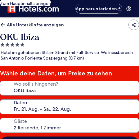
Zum Hauptinhalt springen
App herunterladen
Alle Unterkünfte anzeigen
OKU Ibiza
5.0-
Sterne-
Hotel im gehobenen Stil am Strand mit Full-Service-Wellnessbereich -
Unterkunft
San Antonio Poniente Spaziergang (0,7 km)
Wähle deine Daten, um Preise zu sehen
Wo soll’s hingehen?
Daten
Gäste