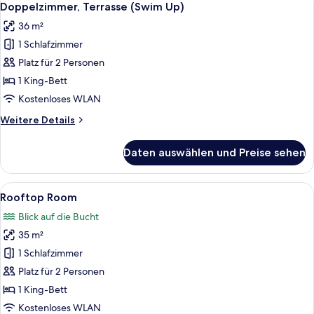
6
Doppelzimmer, Terrasse (Swim Up)
Fotos
36 m²
für
1 Schlafzimmer
Doppelzimmer,
Terrasse
Platz für 2 Personen
(Swim
1 King-Bett
Up)
Kostenloses WLAN
anzeigen
Weitere
Weitere Details
Details
für
Daten auswählen und Preise sehen
Doppelzimmer,
Terrasse
(Swim
Alle
Ein Balkon mit Tisch, Stühlen und Sonn
9
Up)
Rooftop Room
Fotos
Blick auf die Bucht
für
35 m²
Rooftop
Room
1 Schlafzimmer
anzeigen
Platz für 2 Personen
1 King-Bett
Kostenloses WLAN