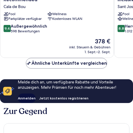
Hotel
Select
Cala de Bou
Sant Jos
Ibiza
Palace
-
Pool
Wellness
Ibiza
Pool
Parkplätze verfügbar
Kostenloses WLAN
Wellne
Adults
-
Recommended
All
9.4
8.8
Außergewöhnlich
Her
9,4
8,8
Cala
Inclusiv
von
von
598 Bewertungen
1.01
de
Sant
10,
10,
Der
378 €
Bou
Josep
Außergewöhnlich,
Hervorr
Preis
de
598
1.012
inkl. Steuern & Gebühren
beträgt
sa
1. Sept.–2. Sept.
Bewertungen
Bewert
378 €
Talaia
Ähnliche Unterkünfte vergleichen
Melde dich an, um verfügbare Rabatte und Vorteile
anzuzeigen. Mehr Prämien für noch mehr Abenteuer!
Anmelden
Jetzt kostenlos registrieren
Zur Gegend