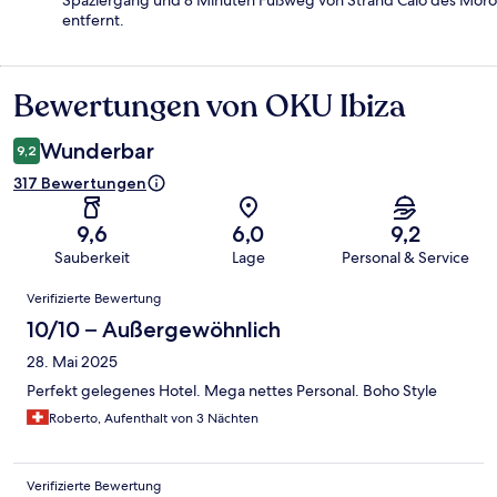
entfernt.
Bewertungen von OKU Ibiza
Bewertungen
Wunderbar
9,2
317 Bewertungen
9,6
6,0
9,2
Sauberkeit
Lage
Personal & Service
Bewertungen
Verifizierte Bewertung
10/10 – Außergewöhnlich
28. Mai 2025
Perfekt gelegenes Hotel. Mega nettes Personal. Boho Style
Roberto, Aufenthalt von 3 Nächten
Verifizierte Bewertung