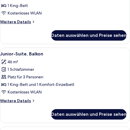
Balkon
1 King-Bett
anzeigen
Kostenloses WLAN
Weitere
Weitere Details
Details
für
Daten auswählen und Preise sehen
Deluxe-
Zimmer,
Balkon
Alle
Ein modernes Schlafzimmer mit einem 
6
Junior-Suite, Balkon
Fotos
46 m²
für
1 Schlafzimmer
Junior-
Suite,
Platz für 3 Personen
Balkon
1 King-Bett und 1 Komfort-Einzelbett
anzeigen
Kostenloses WLAN
Weitere
Weitere Details
Details
für
Daten auswählen und Preise sehen
Junior-
Suite,
Balkon
Alle
Ein moderner Poolbereich im Freien mi