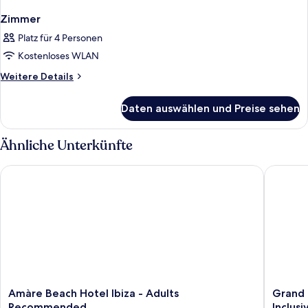
Zimmer
Platz für 4 Personen
Kostenloses WLAN
Weitere
Weitere Details
Details
für
Daten auswählen und Preise sehen
Zimmer
Ähnliche Unterkünfte
Amàre Beach Hotel Ibiza - Adults Recommended
Grand Pal
Amàre
Grand
Amàre Beach Hotel Ibiza - Adults
Grand P
Beach
Palladi
Recommended
Inclusi