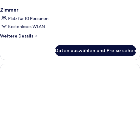
Zimmer
Platz für 10 Personen
Kostenloses WLAN
Weitere
Weitere Details
Details
für
Daten auswählen und Preise sehen
Zimmer