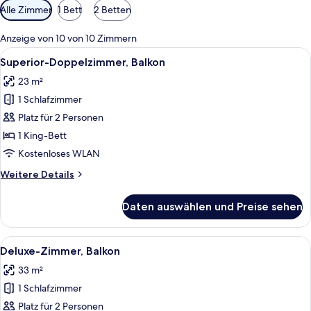
Verfügbare
Alle Zimmer
1 Bett
2 Betten
Filter
für
Anzeige von 10 von 10 Zimmern
Zimmer
Alle
Ein modernes Schlafzimmer mit einem
8
Superior-Doppelzimmer, Balkon
Fotos
23 m²
für
1 Schlafzimmer
Superior-
Doppelzimmer,
Platz für 2 Personen
Balkon
1 King-Bett
anzeigen
Kostenloses WLAN
Weitere
Weitere Details
Details
für
Daten auswählen und Preise sehen
Superior-
Doppelzimmer,
Balkon
Alle
Minibar, Zimmersafe, Verdunkelungsv
9
Deluxe-Zimmer, Balkon
Fotos
33 m²
für
1 Schlafzimmer
Deluxe-
Zimmer,
Platz für 2 Personen