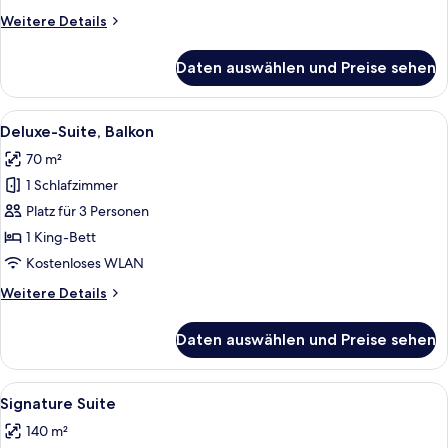
Weitere
Weitere Details
Details
für
Daten auswählen und Preise sehen
Rooftop
Room
Alle
Ein modernes Hotelzimmer mit einem gr
8
Deluxe-Suite, Balkon
Fotos
70 m²
für
1 Schlafzimmer
Deluxe-
Suite,
Platz für 3 Personen
Balkon
1 King-Bett
anzeigen
Kostenloses WLAN
Weitere
Weitere Details
Details
für
Daten auswählen und Preise sehen
Deluxe-
Suite,
Balkon
Alle
Signature Suite | Minibar, Zimmersaf
11
Signature Suite
Fotos
140 m²
für