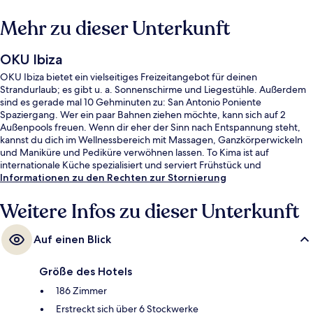
Mehr zu dieser Unterkunft
OKU Ibiza
OKU Ibiza bietet ein vielseitiges Freizeitangebot für deinen
Strandurlaub; es gibt u. a. Sonnenschirme und Liegestühle. Außerdem
sind es gerade mal 10 Gehminuten zu: San Antonio Poniente
Spaziergang. Wer ein paar Bahnen ziehen möchte, kann sich auf 2
Außenpools freuen. Wenn dir eher der Sinn nach Entspannung steht,
kannst du dich im Wellnessbereich mit Massagen, Ganzkörperwickeln
und Maniküre und Pediküre verwöhnen lassen. To Kima ist auf
internationale Küche spezialisiert und serviert Frühstück und
Mittagessen. Als weitere Highlights bietet dieses Hotel im luxuriösen
Informationen zu den Rechten zur Stornierung
Stil eine Poolbar, einen Fitnessbereich und ein Kinderbecken. Andere
Reisende haben viel Gutes über das hilfsbereite Personal zu berichten.
Weitere Infos zu dieser Unterkunft
Auf einen Blick
Größe des Hotels
186 Zimmer
Erstreckt sich über 6 Stockwerke