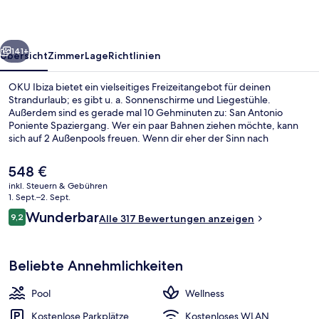
rück
Weiter
141+
Übersicht
Zimmer
Lage
Richtlinien
OKU Ibiza bietet ein vielseitiges Freizeitangebot für deinen
Strandurlaub; es gibt u. a. Sonnenschirme und Liegestühle.
Außerdem sind es gerade mal 10 Gehminuten zu: San Antonio
Poniente Spaziergang. Wer ein paar Bahnen ziehen möchte, kann
sich auf 2 Außenpools freuen. Wenn dir eher der Sinn nach
Entspannung steht, kannst du dich im Wellnessbereich mit
Massagen, Ganzkörperwickeln und Maniküre und Pediküre
Der
548 €
verwöhnen lassen. To Kima ist auf internationale Küche spezialisiert
aktuelle
inkl. Steuern & Gebühren
und serviert Frühstück und Mittagessen. Als weitere Highlights
Preis
1. Sept.–2. Sept.
bietet dieses Hotel im luxuriösen Stil eine Poolbar, einen
Veranda
beträgt
Bewertungen
Fitnessbereich und ein Kinderbecken. Andere Reisende haben viel
Wunderbar
9,2
Alle 317 Bewertungen anzeigen
548 €.
9,2 von 10.
Gutes über das hilfsbereite Personal zu berichten.
Beliebte Annehmlichkeiten
Pool
Wellness
Kostenlose Parkplätze
Kostenloses WLAN