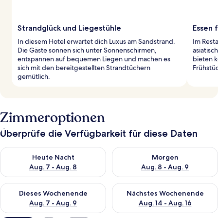
Strandglück und Liegestühle
Essen 
In diesem Hotel erwartet dich Luxus am Sandstrand.
Im Resta
Die Gäste sonnen sich unter Sonnenschirmen,
asiatisc
entspannen auf bequemen Liegen und machen es
bieten 
sich mit den bereitgestellten Strandtüchern
Frühstüc
gemütlich.
Zimmeroptionen
Überprüfe die Verfügbarkeit für diese Daten
Überprüfe die Verfügbarkeit für heute Nacht, Aug. 7 - Aug. 8.
Überprüfe die Verfügbarkeit f
Heute Nacht
Morgen
Aug. 7 - Aug. 8
Aug. 8 - Aug. 9
Überprüfe die Verfügbarkeit für dieses Wochenende, Aug. 7 - 
Überprüfe die Verfügbarkeit f
Dieses Wochenende
Nächstes Wochenende
Aug. 7 - Aug. 9
Aug. 14 - Aug. 16