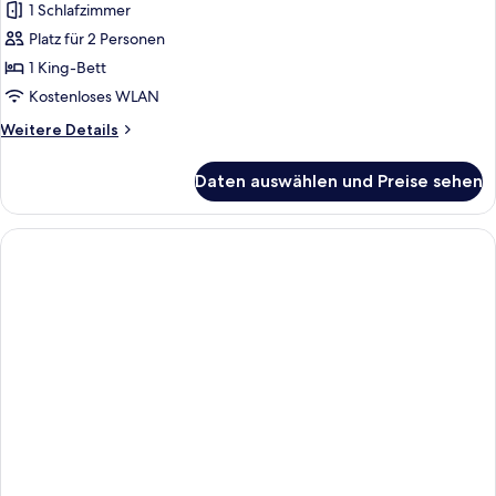
1 Schlafzimmer
Signature
Suite
Platz für 2 Personen
anzeigen
1 King-Bett
Kostenloses WLAN
Weitere
Weitere Details
Details
für
Daten auswählen und Preise sehen
Signature
Suite