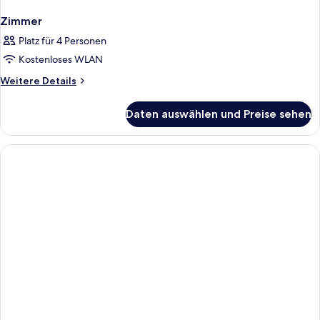
Zimmer
Platz für 4 Personen
Kostenloses WLAN
Weitere
Weitere Details
Details
für
Daten auswählen und Preise sehen
Zimmer