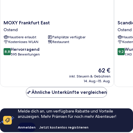
MOXY
Scandic
MOXY Frankfurt East
Scandi
Frankfurt
Frankfur
Ostend
Ostend
East
Hafenpa
Haustiere erlaubt
Parkplätze verfügbar
Hausti
Ostend
Ostend
Kostenloses WLAN
Restaurant
Koste
8.8
9.2
Hervorragend
Wun
8,8
9,2
von
von
595 Bewertungen
1.14
10,
10,
Hervorragend,
Wunder
Der
62 €
595
1.143
Preis
Bewertungen
Bewert
inkl. Steuern & Gebühren
beträgt
14. Aug.–15. Aug.
62 €
Ähnliche Unterkünfte vergleichen
Melde dich an, um verfügbare Rabatte und Vorteile
anzuzeigen. Mehr Prämien für noch mehr Abenteuer!
Anmelden
Jetzt kostenlos registrieren