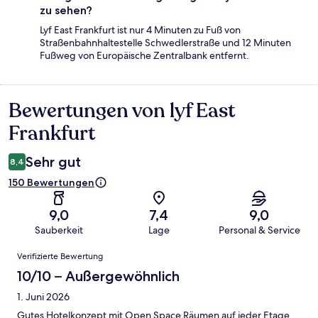
zu sehen?
Lyf East Frankfurt ist nur 4 Minuten zu Fuß von
Straßenbahnhaltestelle Schwedlerstraße und 12 Minuten
Fußweg von Europäische Zentralbank entfernt.
Bewertungen von lyf East
Bewertungen
Frankfurt
Sehr gut
8,4
150 Bewertungen
9,0
7,4
9,0
Sauberkeit
Lage
Personal & Service
Bewertungen
Verifizierte Bewertung
10/10 – Außergewöhnlich
1. Juni 2026
Gutes Hotelkonzept mit Open Space Räumen auf jeder Etage