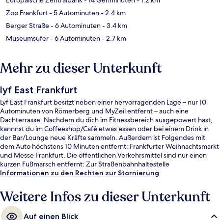
Zoo Frankfurt
- 5 Autominuten
- 2.4 km
Berger Straße
- 6 Autominuten
- 3.4 km
Museumsufer
- 6 Autominuten
- 2.7 km
Mehr zu dieser Unterkunft
lyf East Frankfurt
Lyf East Frankfurt besitzt neben einer hervorragenden Lage – nur 10
Autominuten von Römerberg und MyZeil entfernt – auch eine
Dachterrasse. Nachdem du dich im Fitnessbereich ausgepowert hast,
kannnst du im Coffeeshop/Café etwas essen oder bei einem Drink in
der Bar/Lounge neue Kräfte sammeln. Außerdem ist Folgendes mit
dem Auto höchstens 10 Minuten entfernt: Frankfurter Weihnachtsmarkt
und Messe Frankfurt. Die öffentlichen Verkehrsmittel sind nur einen
kurzen Fußmarsch entfernt: Zur Straßenbahnhaltestelle
Schwedlerstraße sind es 4 Minuten und zur Straßenbahnhaltestelle
Informationen zu den Rechten zur Stornierung
Osthafenplatz 5 Minuten.
Weitere Infos zu dieser Unterkunft
Auf einen Blick