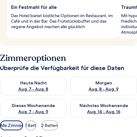
Ein Festmahl für alle
Traumh
Das Hotel bietet köstliche Optionen im Restaurant, im
Mit hyp
Café und in der Bar. Das Frühstücksbuffet und das
friedlic
vegane Angebot machen alle glücklich.
individu
Atmosph
Zimmeroptionen
Überprüfe die Verfügbarkeit für diese Daten
Überprüfe die Verfügbarkeit für heute Nacht, Aug. 7 - Aug. 8.
Überprüfe die Verfügbarkeit f
Heute Nacht
Morgen
Aug. 7 - Aug. 8
Aug. 8 - Aug. 9
Überprüfe die Verfügbarkeit für dieses Wochenende, Aug. 7 - 
Überprüfe die Verfügbarkeit f
Dieses Wochenende
Nächstes Wochenende
Aug. 7 - Aug. 9
Aug. 14 - Aug. 16
Verfügbare
Alle Zimmer
1 Bett
2 Betten
Filter
für