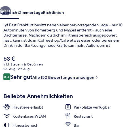
rück
Weiter
53+
Übersicht
Zimmer
Lage
Richtlinien
Lyf East Frankfurt besitzt neben einer hervorragenden Lage – nur 10
Autominuten von Römerberg und MyZeil entfernt – auch eine
Dachterrasse. Nachdem du dich im Fitnessbereich ausgepowert
hast, kannnst du im Coffeeshop/Café etwas essen oder bei einem
Drink in der Bar/Lounge neue Kräfte sammeln. Außerdem ist
Folgendes mit dem Auto höchstens 10 Minuten entfernt:
Frankfurter Weihnachtsmarkt und Messe Frankfurt. Die öffentlichen
Der
63 €
Verkehrsmittel sind nur einen kurzen Fußmarsch entfernt: Zur
aktuelle
inkl. Steuern & Gebühren
Straßenbahnhaltestelle Schwedlerstraße sind es 4 Minuten und zur
Preis
28. Aug.–29. Aug.
Straßenbahnhaltestelle Osthafenplatz 5 Minuten.
Fassade der Unterkunft – Abend/Nac
beträgt
Bewertungen
Sehr gut
8,4
Alle 150 Bewertungen anzeigen
63 €.
8,4 von 10.
Beliebte Annehmlichkeiten
Haustiere erlaubt
Parkplätze verfügbar
Kostenloses WLAN
Restaurant
Fitnessbereich
Bar