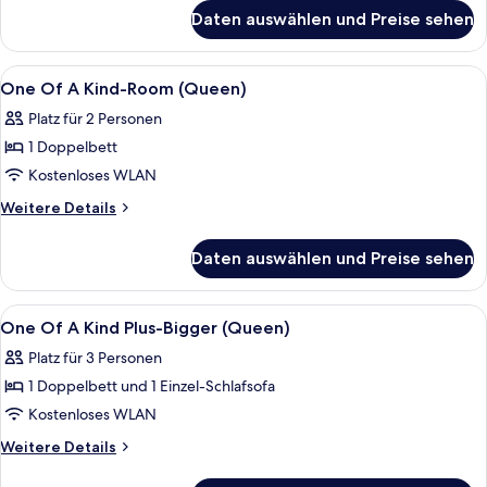
a
für
Daten auswählen und Preise sehen
Zimmer,
Kind)
1
anzeigen
Doppelbett
Alle
Hochwertige Bettwaren, Zimmersafe, 
10
(One
One Of A Kind-Room (Queen)
Fotos
of
Platz für 2 Personen
a
für
Kind)
1 Doppelbett
One
Of
Kostenloses WLAN
A
Weitere
Weitere Details
Kind-
Details
für
Room
Daten auswählen und Preise sehen
One
(Queen)
Of
anzeigen
A
Alle
Hochwertige Bettwaren, Zimmersafe, 
15
Kind-
One Of A Kind Plus-Bigger (Queen)
Fotos
Room
Platz für 3 Personen
(Queen)
für
1 Doppelbett und 1 Einzel-Schlafsofa
One
Of
Kostenloses WLAN
A
Weitere
Weitere Details
Kind
Details
für