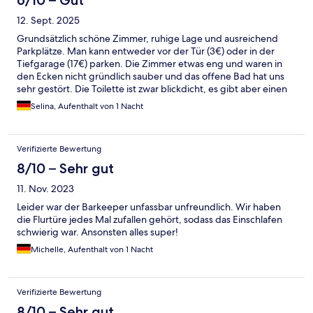
12. Sept. 2025
Grundsätzlich schöne Zimmer, ruhige Lage und ausreichend
Parkplätze. Man kann entweder vor der Tür (3€) oder in der
Tiefgarage (17€) parken. Die Zimmer etwas eng und waren in
den Ecken nicht gründlich sauber und das offene Bad hat uns
sehr gestört. Die Toilette ist zwar blickdicht, es gibt aber einen
Spalt zwischen Tür und Wand. So ist man einfach keinen
Selina, Aufenthalt von 1 Nacht
Moment ungestört. Der Spiegel im Bad hat genau auf
Gesichthöhe einen Vergrößerungsspiegel, sodass man sich gar
nicht richtig sehen kann. Alles in allem wirkt das Hotelkonzept
Verifizierte Bewertung
nicht gut durchdacht.
8/10 – Sehr gut
11. Nov. 2023
Leider war der Barkeeper unfassbar unfreundlich. Wir haben
die Flurtüre jedes Mal zufallen gehört, sodass das Einschlafen
schwierig war. Ansonsten alles super!
Michelle, Aufenthalt von 1 Nacht
Verifizierte Bewertung
8/10 – Sehr gut