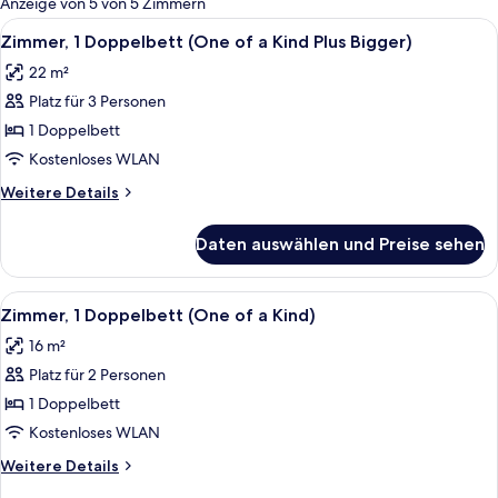
Anzeige von 5 von 5 Zimmern
Zimmer
Alle
Ein modernes Schlafzimmer mit einem 
8
Zimmer, 1 Doppelbett (One of a Kind Plus Bigger)
Fotos
22 m²
für
Platz für 3 Personen
Zimmer,
1
1 Doppelbett
Doppelbett
Kostenloses WLAN
(One
Weitere
Weitere Details
of
Details
a
für
Daten auswählen und Preise sehen
Zimmer,
Kind
1
Plus
Doppelbett
Alle
Ein ordentlich bezogenes Bett mit we
Bigger)
6
(One
Zimmer, 1 Doppelbett (One of a Kind)
Fotos
of
anzeigen
16 m²
a
für
Kind
Platz für 2 Personen
Zimmer,
Plus
1
1 Doppelbett
Bigger)
Doppelbett
Kostenloses WLAN
(One
Weitere
Weitere Details
of
Details