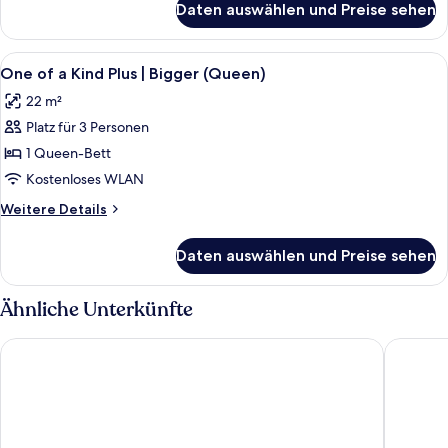
Plus-
Daten auswählen und Preise sehen
One
Bigger
Of
(Queen)
A
Alle
Hochwertige Bettwaren, Zimmersafe, 
12
anzeigen
Kind
One of a Kind Plus | Bigger (Queen)
Fotos
Plus-
22 m²
Bigger
für
(Queen)
Platz für 3 Personen
One
of
1 Queen-Bett
a
Kostenloses WLAN
Kind
Weitere
Weitere Details
Plus
Details
|
für
Daten auswählen und Preise sehen
One
Bigger
of
(Queen)
a
Ähnliche Unterkünfte
anzeigen
Kind
Plus
MOXY Frankfurt East
Scandic 
|
Bigger
(Queen)