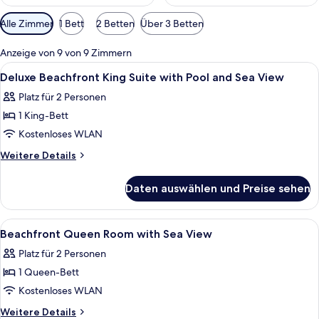
Verfügbare
Alle Zimmer
1 Bett
2 Betten
Über 3 Betten
Filter
für
Anzeige von 9 von 9 Zimmern
Zimmer
Alle
Ein Schlafzimmer mit Bett, Deckenventil
6
Deluxe Beachfront King Suite with Pool and Sea View
Fotos
Platz für 2 Personen
für
1 King-Bett
Deluxe
Beachfront
Kostenloses WLAN
King
Weitere
Weitere Details
Suite
Details
für
with
Daten auswählen und Preise sehen
Deluxe
Pool
Beachfront
and
King
Alle
Ein Schlafzimmer mit Bett, Kleiderschr
8
Sea
Suite
Beachfront Queen Room with Sea View
Fotos
with
View
Platz für 2 Personen
Pool
für
anzeigen
and
1 Queen-Bett
Beachfront
Sea
Queen
Kostenloses WLAN
View
Room
Weitere
Weitere Details