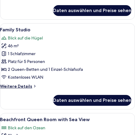
Details
Sea
für
Daten auswählen und Preise sehen
View
Deluxe
Beachfront
anzeigen
King
Alle
Ein geräumiger Raum mit Fliesenbode
4
Suite
Family Studio
Fotos
with
Blick auf die Hügel
Pool
für
and
46 m²
Family
Sea
Studio
1 Schlafzimmer
View
anzeigen
Platz für 5 Personen
2 Queen-Betten und 1 Einzel-Schlafsofa
Kostenloses WLAN
Weitere
Weitere Details
Details
für
Daten auswählen und Preise sehen
Family
Studio
Alle
Ein Balkon mit Steinboden, weißen W
8
Beachfront Queen Room with Sea View
Fotos
Blick auf den Ozean
für