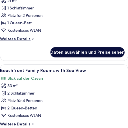
21 m²
Beachfront
Queen
1 Schlafzimmer
Room
Platz für 2 Personen
with
1 Queen-Bett
Sea
Kostenloses WLAN
View
Weitere
Weitere Details
anzeigen
Details
für
Daten auswählen und Preise sehen
Beachfront
Queen
Room
Alle
Ein Balkon mit Steinboden, weißen W
13
with
Beachfront Family Rooms with Sea View
Fotos
Sea
Blick auf den Ozean
View
für
33 m²
Beachfront
Family
2 Schlafzimmer
Rooms
Platz für 4 Personen
with
2 Queen-Betten
Sea
Kostenloses WLAN
View
Weitere
Weitere Details
anzeigen