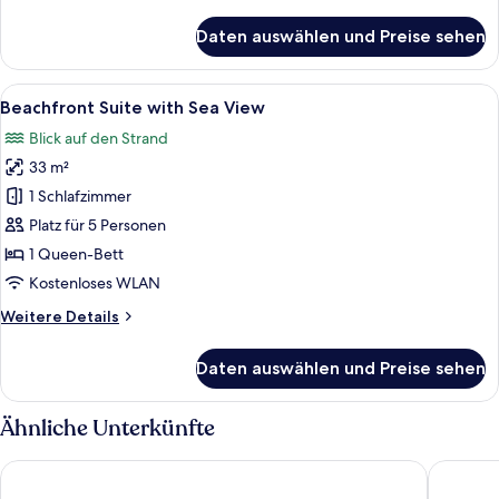
Details
für
Daten auswählen und Preise sehen
Beachfront
Family
Rooms
Alle
Ein Balkon mit Steinboden, weißen W
7
with
Beachfront Suite with Sea View
Fotos
Sea
Blick auf den Strand
View
für
33 m²
Beachfront
Suite
1 Schlafzimmer
with
Platz für 5 Personen
Sea
1 Queen-Bett
View
Kostenloses WLAN
anzeigen
Weitere
Weitere Details
Details
für
Daten auswählen und Preise sehen
Beachfront
Suite
with
Ähnliche Unterkünfte
Sea
View
Living Hotel
Green Sa