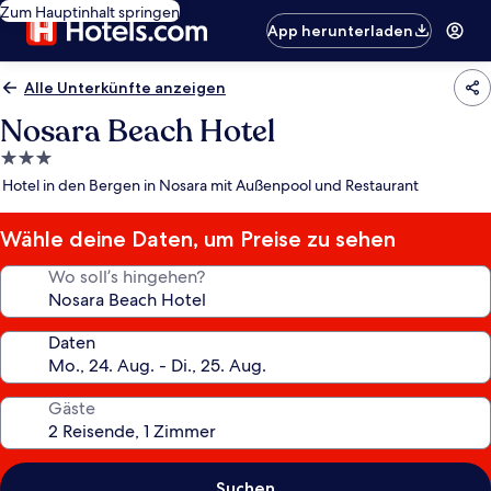
Zum Hauptinhalt springen
App herunterladen
Alle Unterkünfte anzeigen
Nosara Beach Hotel
3.0-
Sterne-
Hotel in den Bergen in Nosara mit Außenpool und Restaurant
Unterkunft
Wähle deine Daten, um Preise zu sehen
Wo soll’s hingehen?
Daten
Gäste
Suchen