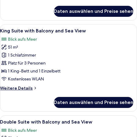
with
Details
für
Sea
Daten auswählen und Preise sehen
Beachfront
View
Queen
anzeigen
Room
Alle
Ein Schlafzimmer mit einem Bett, Kiss
7
with
King Suite with Balcony and Sea View
Fotos
Sea
Blick aufs Meer
View
für
51 m²
King
Suite
1 Schlafzimmer
with
Platz für 3 Personen
Balcony
1 King-Bett und 1 Einzelbett
and
Kostenloses WLAN
Sea
Weitere
Weitere Details
View
Details
anzeigen
für
Daten auswählen und Preise sehen
King
Suite
with
Alle
Ein Schlafzimmer mit einem Bett, Kis
8
Balcony
Double Suite with Balcony and Sea View
Fotos
and
Blick aufs Meer
Sea
für