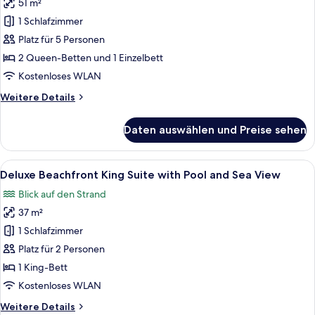
View
51 m²
Double
Suite
1 Schlafzimmer
with
Platz für 5 Personen
Balcony
2 Queen-Betten und 1 Einzelbett
and
Kostenloses WLAN
Sea
Weitere
Weitere Details
View
Details
anzeigen
für
Daten auswählen und Preise sehen
Double
Suite
with
Alle
Ein geräumiges Schlafzimmer mit einem
9
Balcony
Deluxe Beachfront King Suite with Pool and Sea View
Fotos
and
Blick auf den Strand
Sea
für
View
37 m²
Deluxe
Beachfront
1 Schlafzimmer
King
Platz für 2 Personen
Suite
1 King-Bett
with
Kostenloses WLAN
Pool
Weitere
Weitere Details
and