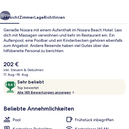
rück
Weiter
71+
Übersicht
Zimmer
Lage
Richtlinien
Genieße Nosara mit einem Aufenthalt im Nosara Beach Hotel. Lass
dich mit Massagen verwöhnen und kehr im Restaurant ein. Ein
Außenpool, eine Poolbar und ein Kinderbecken gehören ebenfalls
zum Angebot. Andere Reisende haben viel Gutes über das
hilfsbereite Personal zu berichten.
Der
202 €
aktuelle
inkl. Steuern & Gebühren
Preis
17. Aug.–18. Aug.
Außenbereich
beträgt
Bewertungen
9,4
Sehr beliebt
202 €.
T
von
Top bewertet
o
Alle 185 Bewertungen anzeigen
10,
p
Sehr
beliebt
Beliebte Annehmlichkeiten
b
e
w
Pool
Frühstück inbegriffen
e
r