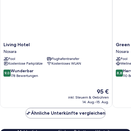
Living
Green
Living Hotel
Green 
Hotel
Sanctua
Nosara
Nosara
Nosara
Hotel
Pool
Flughafentransfer
Pool
Nosara
Kostenlose Parkplätze
Kostenloses WLAN
Wellne
9.0
8.8
Wunderbar
Her
9,0
8,8
von
von
178 Bewertungen
110 
10,
10,
Wunderbar,
Hervorr
Der
95 €
178
110
Preis
Bewertungen
Bewert
inkl. Steuern & Gebühren
beträgt
14. Aug.–15. Aug.
95 €
Ähnliche Unterkünfte vergleichen