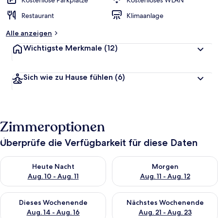
Kostenlose Parkplätze
Kostenloses WLAN
t
Restaurant
Klimaanlage
e
t
Alle anzeigen
Wichtigste Merkmale
(12)
Sich wie zu Hause fühlen
(6)
Zimmeroptionen
Überprüfe die Verfügbarkeit für diese Daten
Überprüfe die Verfügbarkeit für heute Nacht, Aug. 10 - Aug. 11
Überprüfe die Verfügbarkeit fü
Heute Nacht
Morgen
Aug. 10 - Aug. 11
Aug. 11 - Aug. 12
Überprüfe die Verfügbarkeit für dieses Wochenende, Aug. 14 -
Überprüfe die Verfügbarkeit f
Dieses Wochenende
Nächstes Wochenende
Aug. 14 - Aug. 16
Aug. 21 - Aug. 23