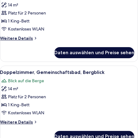
Fotos
Gemeinschaftsbad
14 m²
(6
für
single
Platz für 2 Personen
Doppelzimmer,
beds)
Gemeinschaftsbad
1 King-Bett
anzeigen
Kostenloses WLAN
Weitere
Weitere Details
Details
für
Daten auswählen und Preise sehen
Doppelzimmer,
Gemeinschaftsbad
Alle
Doppelzimmer, Gemeinschaftsbad, Ber
9
Doppelzimmer, Gemeinschaftsbad, Bergblick
Fotos
Blick auf die Berge
für
14 m²
Doppelzimmer,
Gemeinschaftsbad,
Platz für 2 Personen
Bergblick
1 King-Bett
anzeigen
Kostenloses WLAN
Weitere
Weitere Details
Details
für
Daten auswählen und Preise sehen