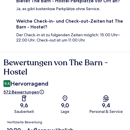
Bietet The Barn - Hostel Parkplätze vor Ort an?
Ja, es gibt kostenlose Parkplätze ohne Service.
Welche Check-in- und Check-out-Zeiten hat The
Barn - Hostel?
Der Check-in ist zu folgenden Zeiten möglich: 15:00 Uhr–
22:00 Uhr. Check-out ist um 11:00 Uhr.
Bewertungen von The Barn -
Bewertungen
Hostel
Hervorragend
9,4
572 Bewertungen
9,6
9,0
9,4
Sauberkeit
Lage
Personal & Service
Bewertungen
Verifizierte Bewertung