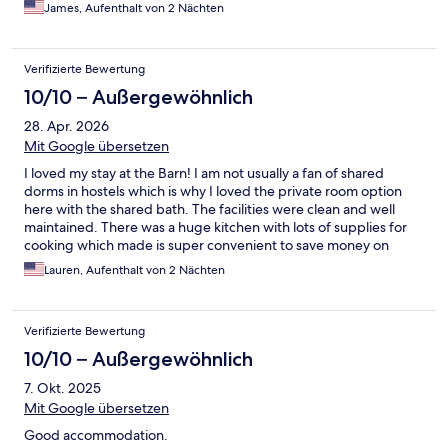
James, Aufenthalt von 2 Nächten
Verifizierte Bewertung
10/10 – Außergewöhnlich
28. Apr. 2026
Mit Google übersetzen
I loved my stay at the Barn! I am not usually a fan of shared
dorms in hostels which is why I loved the private room option
here with the shared bath. The facilities were clean and well
maintained. There was a huge kitchen with lots of supplies for
cooking which made is super convenient to save money on
food. The rooms themselves were super clean/nice and plenty
Lauren, Aufenthalt von 2 Nächten
of space for our luggage. The bathrooms were clean and
private, never had an issues with having to wait for people
either. Downstairs they offered drinks, food and breakfast for
Verifizierte Bewertung
purchase in a shared common area which was also nice. I felt
super safe here and receptionist were there to help if you
10/10 – Außergewöhnlich
needed anything. Free parking and easy place to find! Would
7. Okt. 2025
10/10 recommend staying here if you have the chance!
Mit Google übersetzen
Good accommodation.