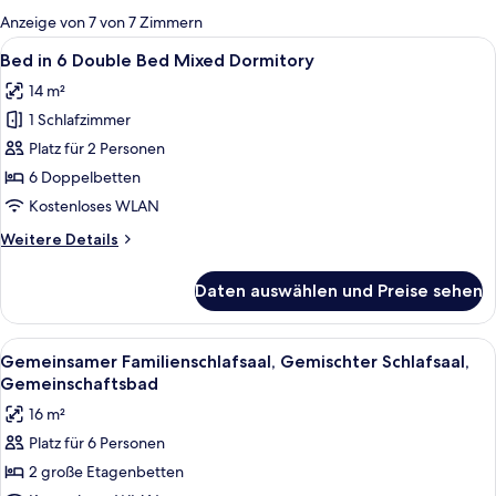
für
Anzeige von 7 von 7 Zimmern
Zimmer
Alle
Ein Schlafsaalzimmer mit Etagenbetten
8
Bed in 6 Double Bed Mixed Dormitory
Fotos
14 m²
für
1 Schlafzimmer
Bed
in
Platz für 2 Personen
6
6 Doppelbetten
Double
Kostenloses WLAN
Bed
Weitere
Weitere Details
Mixed
Details
Dormitory
für
Daten auswählen und Preise sehen
Bed
anzeigen
in
6
Alle
Ein Schlafsaalzimmer mit Etagenbett
7
Double
Gemeinsamer Familienschlafsaal, Gemischter Schlafsaal,
Fotos
Bed
Gemeinschaftsbad
Mixed
für
16 m²
Dormitory
Gemeinsamer
Platz für 6 Personen
Familienschlafsaal,
2 große Etagenbetten
Gemischter