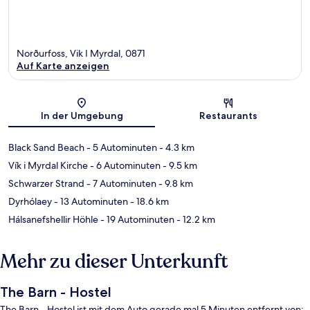
Norðurfoss, Vik I Myrdal, 0871
Auf Karte anzeigen
Karte
In der Umgebung
Restaurants
Black Sand Beach
- 5 Autominuten
- 4.3 km
Vík i Myrdal Kirche
- 6 Autominuten
- 9.5 km
Schwarzer Strand
- 7 Autominuten
- 9.8 km
Dyrhólaey
- 13 Autominuten
- 18.6 km
Hálsanefshellir Höhle
- 19 Autominuten
- 12.2 km
Mehr zu dieser Unterkunft
The Barn - Hostel
The Barn - Hostel ist mit dem Auto gerade mal 5 Minuten entfernt von: