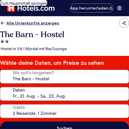
Zum Hauptinhalt springen
App herunterladen
Alle Unterkünfte anzeigen
The Barn - Hostel
2.0-
Sterne-
Hostel in Vik I Myrdal mit Bar/Lounge
Unterkunft
Wähle deine Daten, um Preise zu sehen
Wo soll’s hingehen?
Daten
Gäste
Suchen