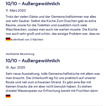
10/10 – Außergewöhnlich
11. März 2020
Trotz der vielen Gäste und der Gemeinschaftzimmer war alles
war sehr Sauber. Selbst die Küche Zum Duschen gab es extra
Räume, sowie für die Toiletten und zusätzlich noch viele
Waschbecken, sodass man auch nie warten musste. Die Küche
war auch sehr groß und schön, das einzige Problem war, dass es
nur 2 Pfannen gab und man immer darauf angewiesen war, dass
Aufenthalt von 3 Nächten
die Leute ihr essen direkt umfüllen und die spülen damit man
kochen konnte. 1,2 Pfannen mehr wären super :D :)
Verifizierte Bewertung
10/10 – Außergewöhnlich
15. Apr. 2025
Sehr neue Ausstattung, tolle Gemeinschaftsküche mit allem was
man braucht. Die Unterkunft lag für uns praktisch auf unserer
Route und nah zum schwarzen Strand. Es gibt eine Bar mit
kleinen Snacks die wir aber nicht benutzt haben. Es stehen
dreielei Wasserspeier zur Erfrischung bereit mit Früchten darin.
Es gibt einige Duschen und Toiletten, zusätzliche noch separate
Waschbecken und Spiegel die mit Föhnen ausgestattet sind.
Man kann im Erdgeschoss gemütlich beieinander sitzen. Wir