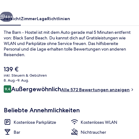
rück
Weiter
46+
Übersicht
Zimmer
Lage
Richtlinien
The Barn - Hostel ist mit dem Auto gerade mal 5 Minuten entfernt
von: Black Sand Beach. Du kannst dich auf Gratisleistungen wie
WLAN und Parkplätze ohne Service freuen. Das hilfsbereite
Personal und die Lage erhalten tolle Bewertungen von anderen
Reisenden.
Der
139 €
aktuelle
inkl. Steuern & Gebühren
Preis
8. Aug.–9. Aug.
Wohnbereich
beträgt
Bewertungen
Außergewöhnlich
9,4
Alle 572 Bewertungen anzeigen
139 €.
9,4 von 10.
Beliebte Annehmlichkeiten
Kostenlose Parkplätze
Kostenloses WLAN
Bar
Nichtraucher