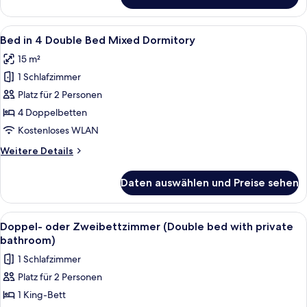
Doppelzimmer,
Gemeinschaftsbad,
Bergblick
Alle
Verdunkelungsvorhänge, kostenloses
8
Bed in 4 Double Bed Mixed Dormitory
Fotos
15 m²
für
1 Schlafzimmer
Bed
in
Platz für 2 Personen
4
4 Doppelbetten
Double
Kostenloses WLAN
Bed
Weitere
Weitere Details
Mixed
Details
Dormitory
für
Daten auswählen und Preise sehen
Bed
anzeigen
in
4
Alle
Ein ordentlich bezogenes Bett mit wei
1
Double
Doppel- oder Zweibettzimmer (Double bed with private
Fotos
Bed
bathroom)
Mixed
für
1 Schlafzimmer
Dormitory
Doppel-
Platz für 2 Personen
oder
1 King-Bett
Zweibettzimmer