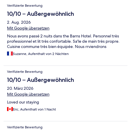
haben in einem Schlafsaal übernachtet, etwas hat es uns
Verifizierte Bewertung
gewundert dass wir das Zimmer nicht abschließen konnten.
Auch war der Haupteingang die ganze Nacht offen und dabei
10/10 – Außergewöhnlich
die Rezeption unbesetzt, das hat uns etwas unsicher fühlen
2. Aug. 2026
lassen.
Mit Google übersetzen
Nous avons passé 2 nuits dans the Barns Hotel. Personnel très
professionnel et lit très confortable. Sa'le de main très propre.
Cuisine commune très bien équipée. Nous rrviendrons
Suzanne, Aufenthalt von 2 Nächten
Verifizierte Bewertung
10/10 – Außergewöhnlich
20. März 2026
Mit Google übersetzen
Loved our staying
Eric, Aufenthalt von 1 Nacht
Verifizierte Bewertung