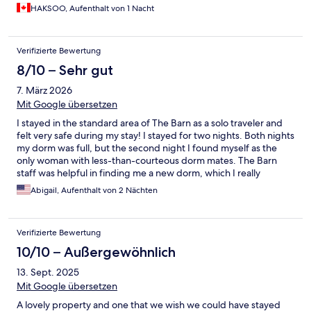
HAKSOO, Aufenthalt von 1 Nacht
Verifizierte Bewertung
8/10 – Sehr gut
7. März 2026
Mit Google übersetzen
I stayed in the standard area of The Barn as a solo traveler and
felt very safe during my stay! I stayed for two nights. Both nights
my dorm was full, but the second night I found myself as the
only woman with less-than-courteous dorm mates. The Barn
staff was helpful in finding me a new dorm, which I really
appreciated. I would stay here again.
Abigail, Aufenthalt von 2 Nächten
Verifizierte Bewertung
10/10 – Außergewöhnlich
13. Sept. 2025
Mit Google übersetzen
A lovely property and one that we wish we could have stayed