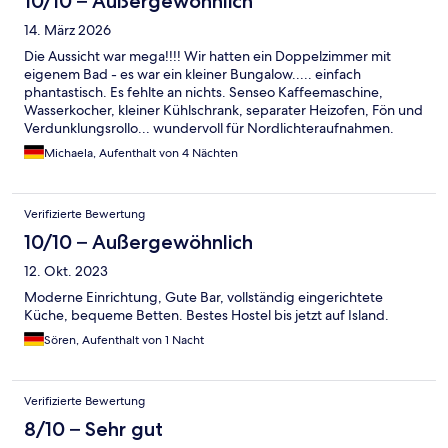
10/10 – Außergewöhnlich
14. März 2026
Die Aussicht war mega!!!! Wir hatten ein Doppelzimmer mit
eigenem Bad - es war ein kleiner Bungalow..... einfach
phantastisch. Es fehlte an nichts. Senseo Kaffeemaschine,
Wasserkocher, kleiner Kühlschrank, separater Heizofen, Fön und
Verdunklungsrollo... wundervoll für Nordlichteraufnahmen.
Nach Vik ca. 6 Minuten. Im Haupthaus kann gekocht werden in
Michaela, Aufenthalt von 4 Nächten
einer schönen großen Küche. Sehr gut ausgestattet. Alles sehr
sehr sauber..... und mega freundlich
Verifizierte Bewertung
10/10 – Außergewöhnlich
12. Okt. 2023
Moderne Einrichtung, Gute Bar, vollständig eingerichtete
Küche, bequeme Betten. Bestes Hostel bis jetzt auf Island.
Sören, Aufenthalt von 1 Nacht
Verifizierte Bewertung
8/10 – Sehr gut