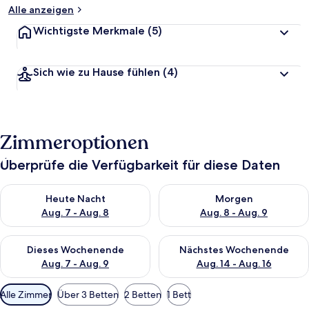
Alle anzeigen
Wichtigste Merkmale
(5)
Sich wie zu Hause fühlen
(4)
Zimmeroptionen
Überprüfe die Verfügbarkeit für diese Daten
Überprüfe die Verfügbarkeit für heute Nacht, Aug. 7 - Aug. 8.
Überprüfe die Verfügbarkeit f
Heute Nacht
Morgen
Aug. 7 - Aug. 8
Aug. 8 - Aug. 9
Überprüfe die Verfügbarkeit für dieses Wochenende, Aug. 7 - 
Überprüfe die Verfügbarkeit f
Dieses Wochenende
Nächstes Wochenende
Aug. 7 - Aug. 9
Aug. 14 - Aug. 16
Verfügbare
Alle Zimmer
Über 3 Betten
2 Betten
1 Bett
Filter