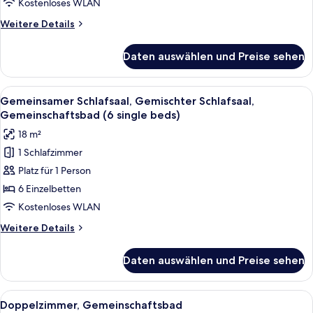
Schlafsaal,
Kostenloses WLAN
Gemeinschaftsbad
Weitere
Weitere Details
anzeigen
Details
für
Daten auswählen und Preise sehen
Gemeinsamer
Familienschlafsaal,
Gemischter
Alle
Verdunkelungsvorhänge, kostenloses
7
Schlafsaal,
Gemeinsamer Schlafsaal, Gemischter Schlafsaal,
Fotos
Gemeinschaftsbad
Gemeinschaftsbad (6 single beds)
für
18 m²
Gemeinsamer
1 Schlafzimmer
Schlafsaal,
Platz für 1 Person
Gemischter
Schlafsaal,
6 Einzelbetten
Gemeinschaftsbad
Kostenloses WLAN
(6
Weitere
Weitere Details
single
Details
beds)
für
Daten auswählen und Preise sehen
Gemeinsamer
anzeigen
Schlafsaal,
Gemischter
Alle
Ein ordentlich bezogenes Bett mit wei
7
Schlafsaal,
Doppelzimmer, Gemeinschaftsbad