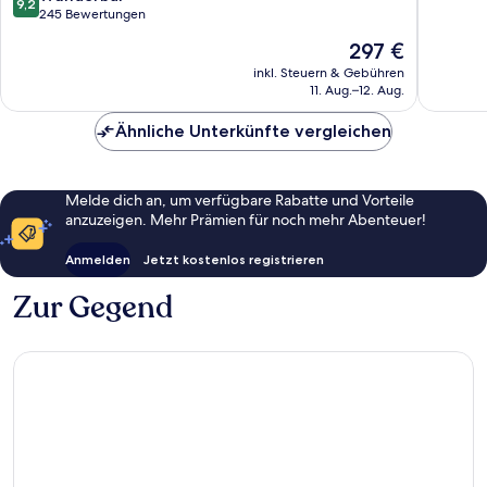
9,2
von
245 Bewertungen
10,
10,
543
Der
297 €
Wunderbar,
Bewert
Preis
245
inkl. Steuern & Gebühren
beträgt
11. Aug.–12. Aug.
Bewertungen
297 €
Ähnliche Unterkünfte vergleichen
Melde dich an, um verfügbare Rabatte und Vorteile
anzuzeigen. Mehr Prämien für noch mehr Abenteuer!
Anmelden
Jetzt kostenlos registrieren
Zur Gegend