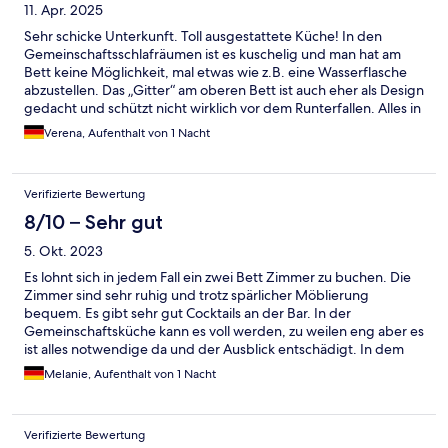
11. Apr. 2025
Sehr schicke Unterkunft. Toll ausgestattete Küche! In den
Gemeinschaftsschlafräumen ist es kuschelig und man hat am
Bett keine Möglichkeit, mal etwas wie z.B. eine Wasserflasche
abzustellen. Das „Gitter“ am oberen Bett ist auch eher als Design
gedacht und schützt nicht wirklich vor dem Runterfallen. Alles in
allem aber eine Mega schöne, moderne und voll ausgestattete
Verena, Aufenthalt von 1 Nacht
Unterkunft.
Verifizierte Bewertung
8/10 – Sehr gut
5. Okt. 2023
Es lohnt sich in jedem Fall ein zwei Bett Zimmer zu buchen. Die
Zimmer sind sehr ruhig und trotz spärlicher Möblierung
bequem. Es gibt sehr gut Cocktails an der Bar. In der
Gemeinschaftsküche kann es voll werden, zu weilen eng aber es
ist alles notwendige da und der Ausblick entschädigt. In dem
Unternehmen gemeinschafts räumen geht es eher wie im
Melanie, Aufenthalt von 1 Nacht
Taubenschlag zu. Einziges Manko, es gibt im OG, der Bereich
der Doppelzimmer nur 2 Toiletten, eines davon mit Dusche. Die
Waschbecken sind erreichbar auf dem Flur.
Verifizierte Bewertung