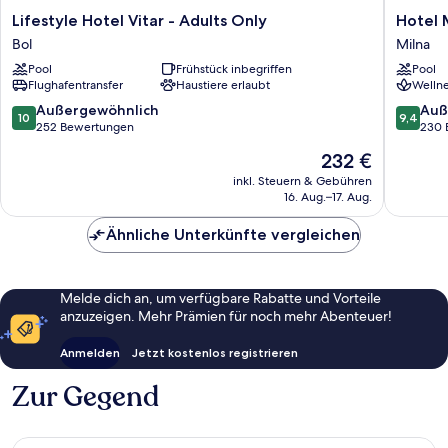
Lifestyle
Hotel
Lifestyle Hotel Vitar - Adults Only
Hotel 
Hotel
Milna
Bol
Milna
Vitar
Osam
Pool
Frühstück inbegriffen
Pool
-
-
Flughafentransfer
Haustiere erlaubt
Wellne
Adults
Adults
Only
only
10.0
9.4
Außergewöhnlich
Auß
10
9,4
Bol
Milna
von
von
252 Bewertungen
230 
10,
10,
Der
232 €
Außergewöhnlich,
Außerge
Preis
252
230
inkl. Steuern & Gebühren
beträgt
16. Aug.–17. Aug.
Bewertungen
Bewert
232 €
Ähnliche Unterkünfte vergleichen
Melde dich an, um verfügbare Rabatte und Vorteile
anzuzeigen. Mehr Prämien für noch mehr Abenteuer!
Anmelden
Jetzt kostenlos registrieren
Zur Gegend