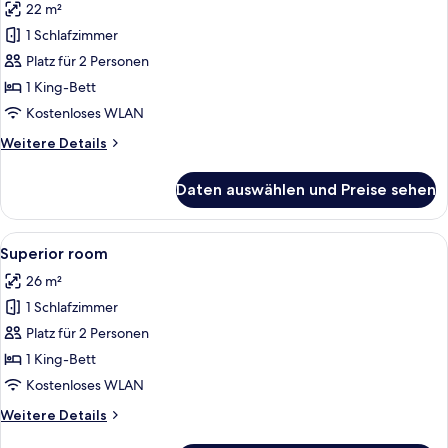
22 m²
für
1 Schlafzimmer
Standardzimmer
anzeigen
Platz für 2 Personen
1 King-Bett
Kostenloses WLAN
Weitere
Weitere Details
Details
für
Daten auswählen und Preise sehen
Standardzimmer
Alle
Ein Schlafzimmer mit Bett, Schreibtisc
4
Superior room
Fotos
26 m²
für
1 Schlafzimmer
Superior
room
Platz für 2 Personen
anzeigen
1 King-Bett
Kostenloses WLAN
Weitere
Weitere Details
Details