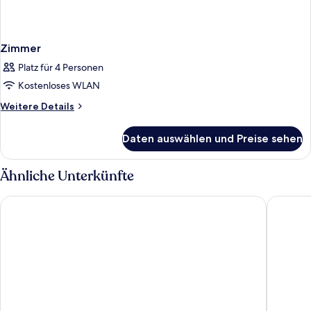
Zimmer
Platz für 4 Personen
Kostenloses WLAN
Weitere
Weitere Details
Details
für
Daten auswählen und Preise sehen
Zimmer
Ähnliche Unterkünfte
Lifestyle Hotel Vitar - Adults Only
Hotel Mi