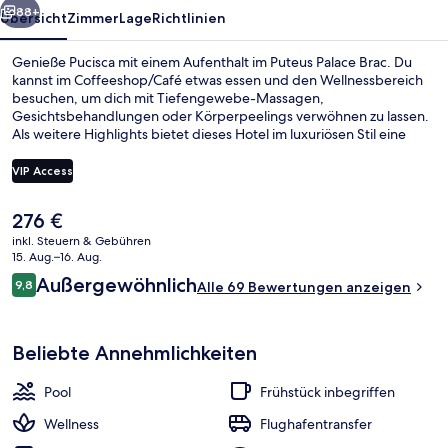
88+
Übersicht
Zimmer
Lage
Richtlinien
Genieße Pucisca mit einem Aufenthalt im Puteus Palace Brac. Du
kannst im Coffeeshop/Café etwas essen und den Wellnessbereich
besuchen, um dich mit Tiefengewebe-Massagen,
Gesichtsbehandlungen oder Körperpeelings verwöhnen zu lassen.
Als weitere Highlights bietet dieses Hotel im luxuriösen Stil eine
Loungebar, eine Sauna und ein Dampfbad.
VIP Access
Der
276 €
Standard-Doppel- oder -Zweibettzim
aktuelle
inkl. Steuern & Gebühren
Preis
15. Aug.–16. Aug.
beträgt
Bewertungen
Außergewöhnlich
9,8
Alle 69 Bewertungen anzeigen
276 €.
9,8 von 10.
Beliebte Annehmlichkeiten
Pool
Frühstück inbegriffen
Wellness
Flughafentransfer