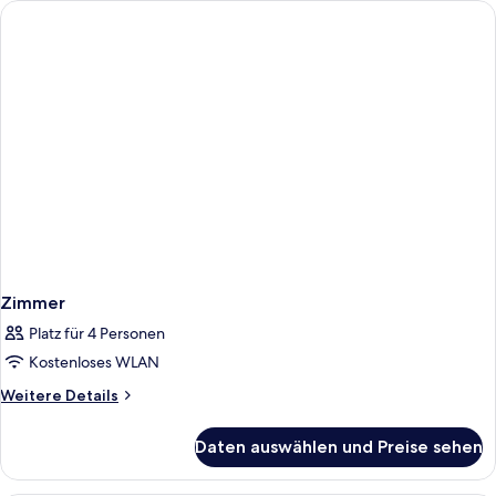
check-
in
Zimmer
Platz für 4 Personen
Kostenloses WLAN
Weitere
Weitere Details
Details
für
Daten auswählen und Preise sehen
Zimmer