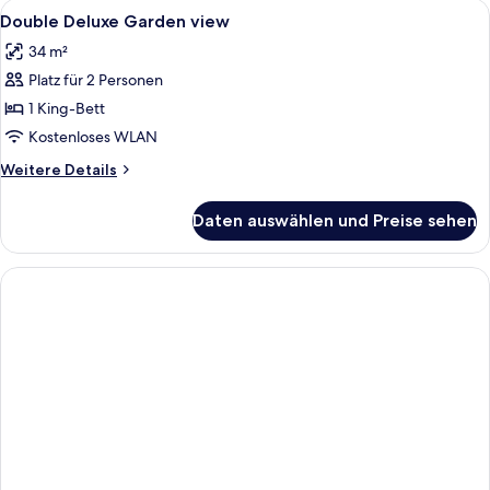
Alle
Ein Schlafzimmer mit einem großen Bet
3
Double Deluxe Garden view
Fotos
34 m²
für
Platz für 2 Personen
Double
Deluxe
1 King-Bett
Garden
Kostenloses WLAN
view
Weitere
Weitere Details
anzeigen
Details
für
Daten auswählen und Preise sehen
Double
Deluxe
Garden
view