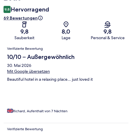
Hervorragend
9,8
69 Bewertungen
9,8
8,0
9,8
Sauberkeit
Lage
Personal & Service
Bewertungen
Verifizierte Bewertung
10/10 – Außergewöhnlich
30. Mai 2026
Mit Google übersetzen
Beautiful hotel in a relaxing place… just loved it
Richard, Aufenthalt von 7 Nächten
Verifizierte Bewertung