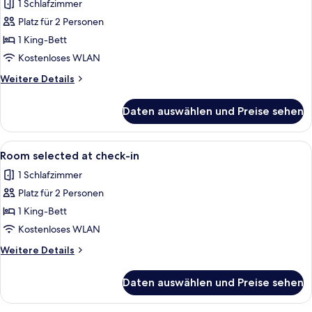
Doppel-
1 Schlafzimmer
oder
Platz für 2 Personen
-
1 King-Bett
Zweibettzimmer
Kostenloses WLAN
anzeigen
Weitere
Weitere Details
Details
für
Daten auswählen und Preise sehen
Standard-
Doppel-
oder
Alle
Ein Schlafzimmer mit einem großen Bet
5
-
Room selected at check-in
Fotos
Zweibettzimmer
1 Schlafzimmer
für
Platz für 2 Personen
Room
selected
1 King-Bett
at
Kostenloses WLAN
check-
Weitere
Weitere Details
in
Details
anzeigen
für
Daten auswählen und Preise sehen
Room
selected
at