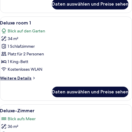
für
Daten auswählen und Preise sehen
Superior
room
Alle
Ein Schlafzimmer mit einem großen Bet
5
Deluxe room 1
Fotos
Blick auf den Garten
für
34 m²
Deluxe
room
1 Schlafzimmer
1
Platz für 2 Personen
anzeigen
1 King-Bett
Kostenloses WLAN
Weitere
Weitere Details
Details
für
Daten auswählen und Preise sehen
Deluxe
room
1
Alle
Ein Schlafzimmer mit Himmelbett, gro
5
Deluxe-Zimmer
Fotos
Blick aufs Meer
für
36 m²
Deluxe-