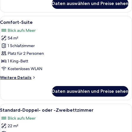
Daten auswählen und Preise sehen
Junior-
Zimmer
Alle
Ein Schlafzimmer mit einem Bett, eine
7
Comfort-Suite
Fotos
Blick aufs Meer
für
54 m²
Comfort-
Suite
1 Schlafzimmer
anzeigen
Platz für 2 Personen
1 King-Bett
Kostenloses WLAN
Weitere
Weitere Details
Details
für
Daten auswählen und Preise sehen
Comfort-
Suite
Alle
Ein Schlafzimmer mit einem großen Bet
7
Standard-Doppel- oder -Zweibettzimmer
Fotos
Blick aufs Meer
für
22 m²
Standard-