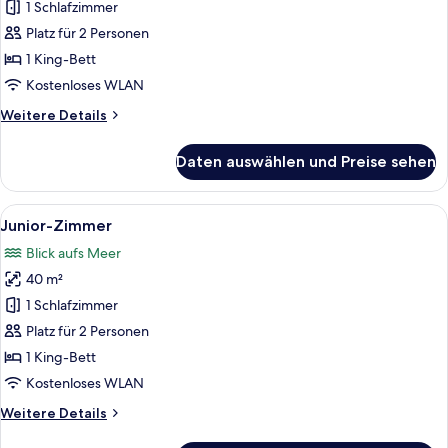
Zimmer
1 Schlafzimmer
anzeigen
Platz für 2 Personen
1 King-Bett
Kostenloses WLAN
Weitere
Weitere Details
Details
für
Daten auswählen und Preise sehen
Deluxe-
Zimmer
Alle
Ein Schlafzimmer mit Bett, Nachttisch
5
Junior-Zimmer
Fotos
Blick aufs Meer
für
40 m²
Junior-
Zimmer
1 Schlafzimmer
anzeigen
Platz für 2 Personen
1 King-Bett
Kostenloses WLAN
Weitere
Weitere Details
Details
für