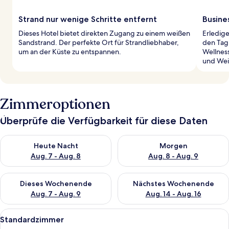
Strand nur wenige Schritte entfernt
Busines
Dieses Hotel bietet direkten Zugang zu einem weißen
Erledige
Sandstrand. Der perfekte Ort für Strandliebhaber,
den Tag
um an der Küste zu entspannen.
Wellnes
und Wei
Zimmeroptionen
Überprüfe die Verfügbarkeit für diese Daten
Überprüfe die Verfügbarkeit für heute Nacht, Aug. 7 - Aug. 8.
Überprüfe die Verfügbarkeit f
Heute Nacht
Morgen
Aug. 7 - Aug. 8
Aug. 8 - Aug. 9
Überprüfe die Verfügbarkeit für dieses Wochenende, Aug. 7 - 
Überprüfe die Verfügbarkeit f
Dieses Wochenende
Nächstes Wochenende
Aug. 7 - Aug. 9
Aug. 14 - Aug. 16
Alle
Ein Schlafzimmer mit einem großen Bet
4
Standardzimmer
Fotos