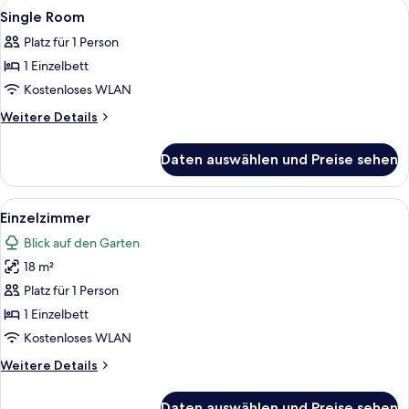
Alle
Ein Hotelzimmer mit Bett, Schreibtisch
5
Single Room
Fotos
Platz für 1 Person
für
1 Einzelbett
Single
Room
Kostenloses WLAN
anzeigen
Weitere
Weitere Details
Details
für
Daten auswählen und Preise sehen
Single
Room
Alle
Einzelzimmer | Schreibtisch, laptopg
6
Einzelzimmer
Fotos
Blick auf den Garten
für
18 m²
Einzelzimmer
anzeigen
Platz für 1 Person
1 Einzelbett
Kostenloses WLAN
Weitere
Weitere Details
Details
für
Daten auswählen und Preise sehen