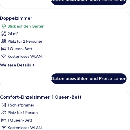
Einzelzimmer
Alle
Ein Hotelzimmer mit einem großen Bet
6
Doppelzimmer
Fotos
Blick auf den Garten
für
24 m²
Doppelzimmer
anzeigen
Platz für 2 Personen
1 Queen-Bett
Kostenloses WLAN
Weitere
Weitere Details
Details
für
Daten auswählen und Preise sehen
Doppelzimmer
Alle
Ein Hotelzimmer mit Bett, Schreibtisc
1
Comfort-Einzelzimmer, 1 Queen-Bett
Fotos
1 Schlafzimmer
für
Platz für 1 Person
Comfort-
Einzelzimmer,
1 Queen-Bett
1
Kostenloses WLAN