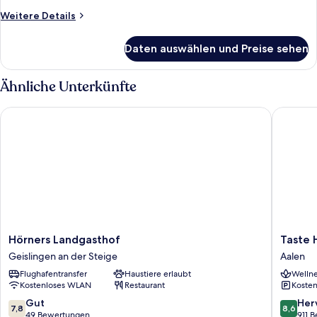
Queen-
Weitere
Weitere Details
Bett
Details
anzeigen
für
Daten auswählen und Preise sehen
Comfort-
Einzelzimmer,
1
Ähnliche Unterkünfte
Queen-
Bett
Hörners Landgasthof
Taste Ho
Hörners
Taste
Hörners Landgasthof
Taste 
Landgasthof
Hotel
Geislingen an der Steige
Aalen
Geislingen
Limes
Flughafentransfer
Haustiere erlaubt
Wellne
an
Therme
Kostenloses WLAN
Restaurant
Kosten
der
Aalen
Steige
Aalen
7.8
8.6
Gut
Her
7,8
8,6
von
von
49 Bewertungen
911 