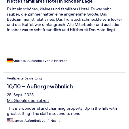
Nettes familiäres Hotel in schöner Lage
Es ist ein schönes, kleines und familiäres Hotel. Es war sehr
sauber, die Zimmer hatten eine angenehme Größe. Das
Badezimmer ist relativ neu. Das Frühstück schmeckte sehr lecker
und das Büffet war umfangreich. Alle Mitarbeiter und auch die
Inhaber waren sehr freundlich und hilfsbereit Das Hotel liegt
sehr ruhig. Ich kann jetzt schon sagen, dass ich mit Sicherheit
wieder dort übernachten werde. Das Burghotel kann man auf
alle Fälle empfehlen.
Andreas, Aufenthalt von 2 Nächten
Verifizierte Bewertung
10/10 – Außergewöhnlich
25. Sept. 2025
Mit Google übersetzen
This is a wonderful and charming property. Up in the hills with
great setting. The staff is second to none.
James, Aufenthalt von 1 Nacht