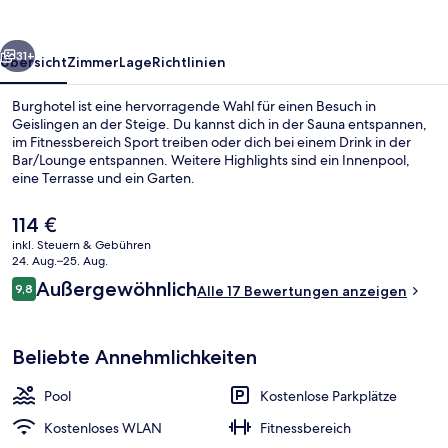
rück
Weiter
31+
Übersicht
Zimmer
Lage
Richtlinien
Burghotel ist eine hervorragende Wahl für einen Besuch in
Geislingen an der Steige. Du kannst dich in der Sauna entspannen,
im Fitnessbereich Sport treiben oder dich bei einem Drink in der
Bar/Lounge entspannen. Weitere Highlights sind ein Innenpool,
eine Terrasse und ein Garten.
Der
114 €
aktuelle
inkl. Steuern & Gebühren
Preis
24. Aug.–25. Aug.
Flur
beträgt
Bewertungen
Außergewöhnlich
9,8
Alle 17 Bewertungen anzeigen
114 €.
9,8 von 10.
Beliebte Annehmlichkeiten
Pool
Kostenlose Parkplätze
Kostenloses WLAN
Fitnessbereich