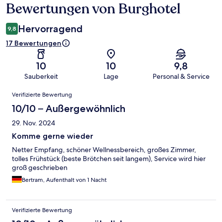
Bewertungen von Burghotel
Bewertungen
Hervorragend
9,8
17 Bewertungen
10
10
9,8
Sauberkeit
Lage
Personal & Service
Bewertungen
Verifizierte Bewertung
10/10 – Außergewöhnlich
29. Nov. 2024
Komme gerne wieder
Netter Empfang, schöner Wellnessbereich, großes Zimmer,
tolles Frühstück (beste Brötchen seit langem), Service wird hier
groß geschrieben
Bertram, Aufenthalt von 1 Nacht
Verifizierte Bewertung