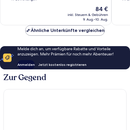
10,
10,
Der
84 €
Gut,
Hervorr
Preis
49
911
inkl. Steuern & Gebühren
beträgt
9. Aug.–10. Aug.
Bewertungen
Bewert
84 €
Ähnliche Unterkünfte vergleichen
Melde dich an, um verfügbare Rabatte und Vorteile
anzuzeigen. Mehr Prämien für noch mehr Abenteuer!
Anmelden
Jetzt kostenlos registrieren
Zur Gegend