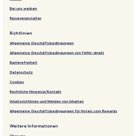
w
ü
R
L
S
g
e
a
e
n
e
i
t
e
n
Bei uns werben
n
d
s
n
a
n
t
Reiseveranstalter
t
d
u
,
B
a
e
f
T
e
u
e
r
c
Richtlinien
r
r
a
h
a
l
d
e
Allgemeine Geschäftsbedingungen
n
a
e
r
t
n
m
Allgemeine Geschäftsbedingungen von FeWo-direkt
d
a
r
Barrierefreiheit
k
Datenschutz
C
o
Cookies
l
l
Rechtliche Hinweise/Kontakt
e
c
Inhaltsrichtlinien und Melden von Inhalten
t
Allgemeine Geschäftsbedingungen für Hotels.com Rewards
i
o
n
Weitere Informationen
b
y
Über uns