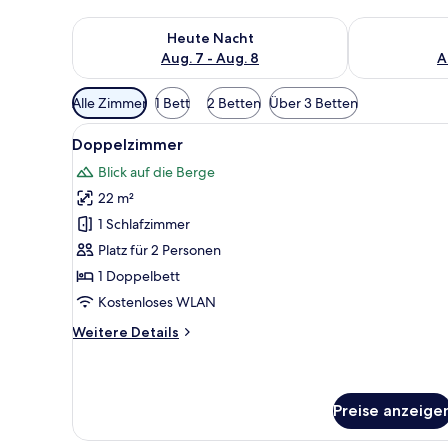
Überprüfe die Verfügbarkeit für heute Nacht, Aug. 7
Überprüfe die
Heute Nacht
Aug. 7 - Aug. 8
A
Verfügbare
Alle Zimmer
1 Bett
2 Betten
Über 3 Betten
Filter
Alle
Ein Hotelzimmer mit zwei Bett
für
9
Doppelzimmer
Fotos
Zimmer
Blick auf die Berge
für
22 m²
Doppelzimmer
anzeigen
1 Schlafzimmer
Platz für 2 Personen
1 Doppelbett
Kostenloses WLAN
Weitere
Weitere Details
Details
für
Doppelzimmer
Preise anzeige