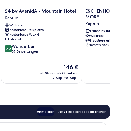
24
ESCHENHOF
24 by AvenidA - Mountain Hotel
ESCHENHOF BED & B
by
BED
MORE
Kaprun
AvenidA
&
Kaprun
Wellness
-
BREAKFAST
Kostenlose Parkplätze
Mountain
&
Frühstück inbegriffen
Kostenloses WLAN
Wellness
Hotel
MORE
Fitnessbereich
Haustiere erlaubt
Kaprun
Kaprun
Kostenloses WLAN
9.2
Wunderbar
9,2
von
57 Bewertungen
10,
Wunderbar,
Der
146 €
57
Preis
Bewertungen
inkl. Steuern & Gebühren
inkl. S
beträgt
7. Sept.–8. Sept.
146 €
Anmelden
Jetzt kostenlos registrieren