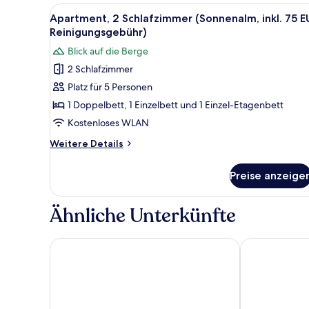
Alle
Eine moderne Küche mit einem
9
Apartment, 2 Schlafzimmer (Sonnenalm, inkl. 75 E
Fotos
Reinigungsgebühr)
für
Blick auf die Berge
Apartment,
2 Schlafzimmer
2
Platz für 5 Personen
Schlafzimmer
(Sonnenalm,
1 Doppelbett, 1 Einzelbett und 1 Einzel-Etagenbett
inkl.
Kostenloses WLAN
75
Weitere
Weitere Details
EUR
Details
Reinigungsgebühr)
für
Preise anzeige
Apartment,
anzeigen
2
Schlafzimmer
Ähnliche Unterkünfte
(Sonnenalm,
inkl.
75
Hotel Victoriya
HAIDVOGL MA
EUR
Reinigungsgebühr)