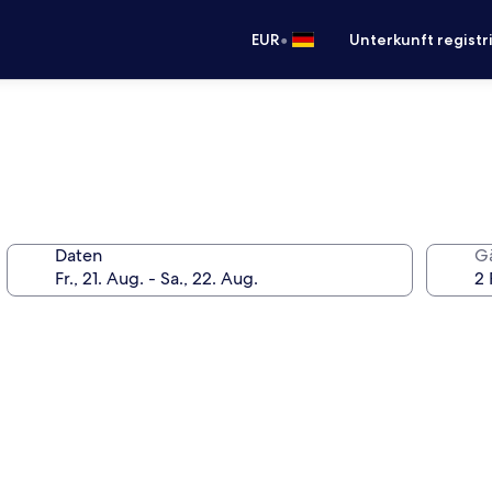
•
EUR
Unterkunft registr
Daten
G