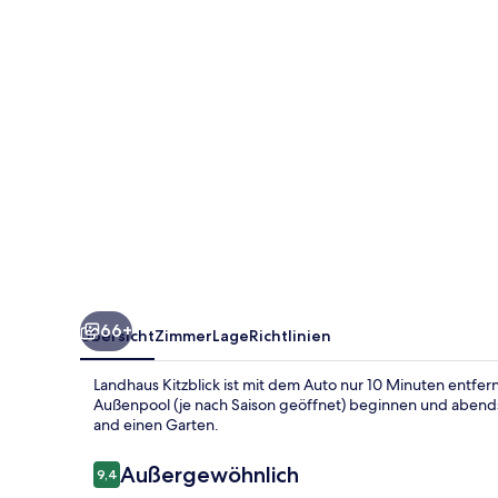
66+
Übersicht
Zimmer
Lage
Richtlinien
Landhaus Kitzblick ist mit dem Auto nur 10 Minuten entfer
Außenpool (je nach Saison geöffnet) beginnen und abends 
and einen Garten.
Bewertungen
Außergewöhnlich
9,4
9,4 von 10.