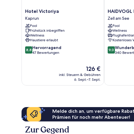
Hotel
HAIDVOGL
Hotel Victoriya
HAIDVOGL 
Victoriya
MAVIDA
Kaprun
Zell am See
Kaprun
Zell
Pool
Pool
am
Frühstück inbegriffen
Wellness
See
Wellness
Flughafentra
Zell
Haustiere erlaubt
Kostenloses
am
8.8
9.0
Hervorragend
Wunderb
See
8,8
9,0
von
von
47 Bewertungen
340 Bewer
10,
10,
Hervorragend,
Wunderbar,
Der
126 €
47
340
Preis
Bewertungen
Bewertungen
inkl. Steuern & Gebühren
beträgt
6. Sept.–7. Sept.
126 €
Melde dich an, um verfügbare Rabat
Prämien für noch mehr Abenteuer!
Zur Gegend