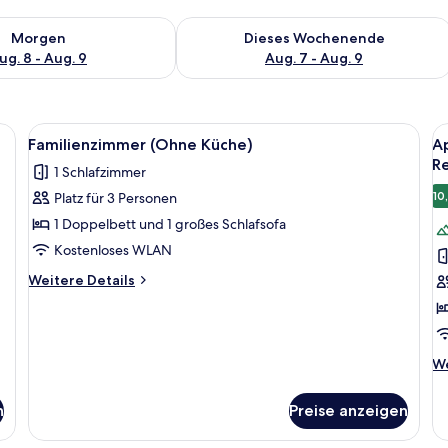
 - Aug. 8.
 Verfügbarkeit für morgen, Aug. 8 - Aug. 9.
Überprüfe die Verfügbarkeit für dies
Morgen
Dieses Wochenende
ug. 8 - Aug. 9
Aug. 7 - Aug. 9
en, einem Schreibtisch, einem Stuhl und großen Fenstern.
Alle
Ein Schlafzimmer mit Holzwandverklei
Al
4
Familienzimmer (Ohne Küche)
Ap
Fotos
F
R
1 Schlafzimmer
für
f
10
Platz für 3 Personen
Familienzimmer
A
(Ohne
2
1 Doppelbett und 1 großes Schlafsofa
Küche)
S
Kostenloses WLAN
anzeigen
(
Weitere
Weitere Details
6
Details
für
E
Familienzimmer
in
(Ohne
R
We
We
Küche)
De
a
fü
n
Preise anzeigen
Ap
2