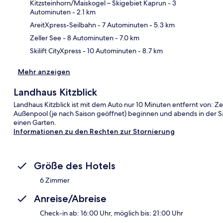
Kitzsteinhorn/​Maiskogel – Skigebiet Kaprun
- 3
Autominuten
- 2.1 km
Kar
AreitXpress-Seilbahn
- 7 Autominuten
- 5.3 km
Zeller See
- 8 Autominuten
- 7.0 km
Skilift CityXpress
- 10 Autominuten
- 8.7 km
Mehr anzeigen
Landhaus Kitzblick
Landhaus Kitzblick ist mit dem Auto nur 10 Minuten entfernt von: Z
Außenpool (je nach Saison geöffnet) beginnen und abends in der S
einen Garten.
Informationen zu den Rechten zur Stornierung
Größe des Hotels
6 Zimmer
Anreise/Abreise
Check-in ab: 16:00 Uhr, möglich bis: 21:00 Uhr