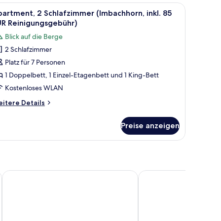
hlafzimmer
m roten Sofa, einem Holztisch, einem Kamin und einem großen Fenster.
le
Ein Schlafsaalzimmer mit Etagenbetten, eine
10
uchsbau,
artment, 2 Schlafzimmer (Imbachhorn, inkl. 85
otos
UR Reinigungsgebühr)
UR
ür
Blick auf die Berge
l.
partment,
inigungsgebühr)
2 Schlafzimmer
Platz für 7 Personen
chlafzimmer
Imbachhorn,
1 Doppelbett, 1 Einzel-Etagenbett und 1 King-Bett
kl.
Kostenloses WLAN
5
itere
itere Details
UR
tails
einigungsgebühr)
r
Preise anzeigen
artment,
nzeigen
hlafzimmer
mbachhorn,
l.
24 by AvenidA - Mountain Hotel
ESCHENHOF BED & BR
UR
inigungsgebühr)