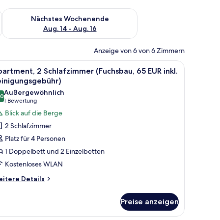
es Wochenende, Aug. 7 - Aug. 9.
Überprüfe die Verfügbarkeit für nächstes Wochenende, Aug. 1
Nächstes Wochenende
Aug. 14 - Aug. 16
Anzeige von 6 von 6 Zimmern
dung, einem Bett, zwei Nachttischen, einem Heizkörper und einer Wanddeko
le
Ein gemütliches Zimmer mit einer hölzernen B
9
artment, 2 Schlafzimmer (Fuchsbau, 65 EUR inkl.
otos
einigungsgebühr)
ür
Außergewöhnlich
,0
partment,
10,0 von 10
(1
1 Bewertung
Bewertung)
Blick auf die Berge
chlafzimmer
2 Schlafzimmer
Fuchsbau,
Platz für 4 Personen
5
1 Doppelbett und 2 Einzelbetten
UR
Kostenloses WLAN
kl.
einigungsgebühr)
itere
itere Details
tails
nzeigen
r
Preise anzeigen
artment,