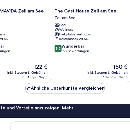
The
MAVIDA Zell am See
The Gast House Zell am See
Gast
Zell am See
House
Pool
Zell
Wellness
am
nsfer
Parkplätze verfügbar
See
 WLAN
Kostenloses WLAN
Zell
9.2
ar
Wunderbar
am
9,2
von
tungen
158 Bewertungen
See
10,
Wunderbar,
Der
Der
122 €
150 €
158
Preis
Preis
Bewertungen
inkl. Steuern & Gebühren
inkl. Steuern & Gebühren
beträgt
beträgt
31. Aug.–1. Sept.
7. Sept.–8. Sept.
122 €
150 €
Ähnliche Unterkünfte vergleichen
te und Vorteile anzuzeigen. Mehr