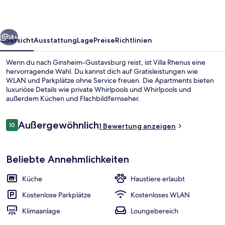
rück
Weiter
18+
Übersicht
Ausstattung
Lage
Preise
Richtlinien
Wenn du nach Ginsheim-Gustavsburg reist, ist Villa Rhenus eine
hervorragende Wahl. Du kannst dich auf Gratisleistungen wie
WLAN und Parkplätze ohne Service freuen. Die Apartments bieten
luxuriöse Details wie private Whirlpools und Whirlpools und
außerdem Küchen und Flachbildfernseher.
Bewertungen
Außergewöhnlich
10
1 Bewertung anzeigen
10 von 10.
Fassade der Unterkunft – Abend/Nac
Beliebte Annehmlichkeiten
Küche
Haustiere erlaubt
Kostenlose Parkplätze
Kostenloses WLAN
Klimaanlage
Loungebereich