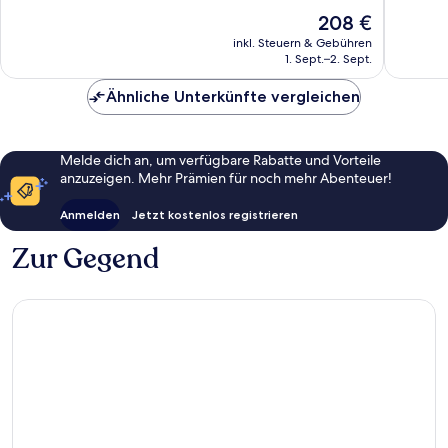
594
gut,
Der
208 €
Bewertungen
627
Preis
inkl. Steuern & Gebühren
Bewert
beträgt
1. Sept.–2. Sept.
208 €
Ähnliche Unterkünfte vergleichen
Melde dich an, um verfügbare Rabatte und Vorteile
anzuzeigen. Mehr Prämien für noch mehr Abenteuer!
Anmelden
Jetzt kostenlos registrieren
Zur Gegend