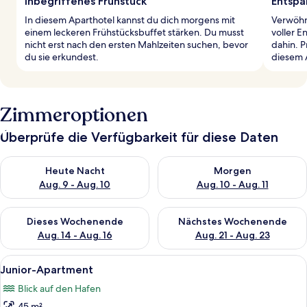
Inbegriffenes Frühstück
Entspa
In diesem Aparthotel kannst du dich morgens mit
Verwöhn
einem leckeren Frühstücksbuffet stärken. Du musst
voller 
nicht erst nach den ersten Mahlzeiten suchen, bevor
dahin. P
du sie erkundest.
diesem 
Zimmeroptionen
Überprüfe die Verfügbarkeit für diese Daten
Überprüfe die Verfügbarkeit für heute Nacht, Aug. 9 - Aug. 10
Überprüfe die Verfügbarkeit fü
Heute Nacht
Morgen
Aug. 9 - Aug. 10
Aug. 10 - Aug. 11
Überprüfe die Verfügbarkeit für dieses Wochenende, Aug. 14 -
Überprüfe die Verfügbarkeit f
Dieses Wochenende
Nächstes Wochenende
Aug. 14 - Aug. 16
Aug. 21 - Aug. 23
Alle
Ein Schlafzimmer mit einem großen Bet
6
Junior-Apartment
Fotos
Blick auf den Hafen
für
45 m²