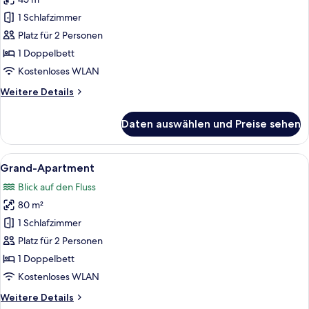
Junior-
Apartment
1 Schlafzimmer
anzeigen
Platz für 2 Personen
1 Doppelbett
Kostenloses WLAN
Weitere
Weitere Details
Details
für
Daten auswählen und Preise sehen
Junior-
Apartment
Alle
Ein Schlafzimmer mit einem großen Be
5
Grand-Apartment
Fotos
Blick auf den Fluss
für
80 m²
Grand-
Apartment
1 Schlafzimmer
anzeigen
Platz für 2 Personen
1 Doppelbett
Kostenloses WLAN
Weitere
Weitere Details
Details