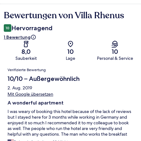
Bewertungen von Villa Rhenus
Bewertungen
Hervorragend
10
1 Bewertung
8,0
10
10
Sauberkeit
Lage
Personal & Service
Bewertungen
Verifizierte Bewertung
10/10 – Außergewöhnlich
2. Aug. 2019
Mit Google übersetzen
A wonderful apartment
I was weary of booking this hotel because of the lack of reviews
but I stayed here for 3 months while working in Germany and
enjoyed it so much I recommended it to my colleague to book
as well. The people who run the hotel are very friendly and
helpful with any questions. The man who works the breakfast
room remembered on my 3rd day what I would want to eat and