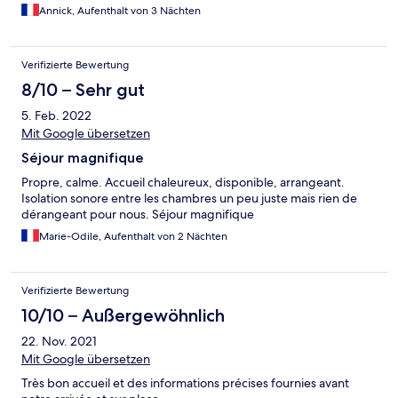
balades à partir de l hôtel pour atteindre Notre Dame du
Annick, Aufenthalt von 3 Nächten
Calvaire et surtout surtout le jardin botanique "à ne pas louper".
J allais oublier le restaurant LagranLag avec sa cuisine créôle qui
a fait chanter nos papilles 👍
Verifizierte Bewertung
8/10 – Sehr gut
5. Feb. 2022
Mit Google übersetzen
Séjour magnifique
Propre, calme. Accueil chaleureux, disponible, arrangeant.
Isolation sonore entre les chambres un peu juste mais rien de
dérangeant pour nous. Séjour magnifique
Marie-Odile, Aufenthalt von 2 Nächten
Verifizierte Bewertung
10/10 – Außergewöhnlich
22. Nov. 2021
Mit Google übersetzen
Très bon accueil et des informations précises fournies avant