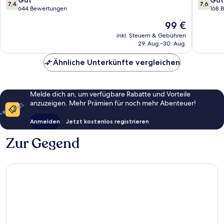
7,4
7,6
Sainte-
von
von
644 Bewertungen
168 
Anne
10,
10,
Der
99 €
Gut,
Gut,
Preis
644
168
inkl. Steuern & Gebühren
beträgt
29. Aug.–30. Aug.
Bewertungen
Bewert
99 €
Ähnliche Unterkünfte vergleichen
Melde dich an, um verfügbare Rabatte und Vorteile
anzuzeigen. Mehr Prämien für noch mehr Abenteuer!
Anmelden
Jetzt kostenlos registrieren
Zur Gegend