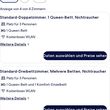
Filter
für
Anzeige von 4 von 4 Zimmern
Zimmer
Alle
Ein Bett mit zwei Kopfkissen mit Blatt
5
Standard-Doppelzimmer, 1 Queen-Bett, Nichtraucher
Fotos
Platz für 3 Personen
für
1 Queen-Bett
Standard-
Doppelzimmer,
Kostenloses WLAN
1
Weitere
Weitere Details
Queen-
Details
für
Bett,
Daten auswählen und Preise sehen
Standard-
Nichtraucher
Doppelzimmer,
anzeigen
1
Alle
Ein Hotelzimmer mit einem großen Bett
4
Queen-
Standard-Dreibettzimmer, Mehrere Betten, Nichtraucher
Fotos
Bett,
Platz für 3 Personen
Nichtraucher
für
1 Queen-Bett und 1 Komfort-Einzelbett
Standard-
Dreibettzimmer,
Kostenloses WLAN
Mehrere
Weitere
Weitere Details
Betten,
Details
für
Nichtraucher
Daten auswählen und Preise sehen