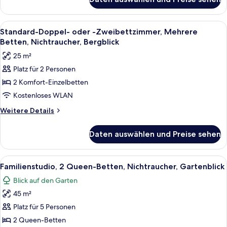
Standard-
anzeigen
Dreibettzimmer,
Mehrere
Alle
Ein ordentlich bezogenes Bett mit wei
6
Betten,
Standard-Doppel- oder -Zweibettzimmer, Mehrere
Fotos
Nichtraucher
Betten, Nichtraucher, Bergblick
für
25 m²
Standard-
Platz für 2 Personen
Doppel-
2 Komfort-Einzelbetten
oder
-
Kostenloses WLAN
Zweibettzimmer,
Weitere
Weitere Details
Mehrere
Details
für
Betten,
Daten auswählen und Preise sehen
Standard-
Nichtraucher,
Doppel-
Bergblick
oder
Alle
Ein Doppelzimmer mit zwei Betten, je
6
anzeigen
-
Familienstudio, 2 Queen-Betten, Nichtraucher, Gartenblick
Fotos
Zweibettzimmer,
Blick auf den Garten
Mehrere
für
Betten,
45 m²
Familienstudio,
Nichtraucher,
2 Queen-
Platz für 5 Personen
Bergblick
Betten,
2 Queen-Betten