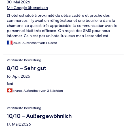
30. Mai 2026
Mit Google übersetzen
L'hotel est situé à proximité du débarcadère et proche des
commerces. Il y avait un réfrigérateur et une bouilloire dans la
chambre, ce qui est très appréciable.La communication avec le
personnel était très efficace. On reçoit des SMS pour nous
informer. Ce n'est pas un hotel luxueux mais l'essentiel est
présent pour passer un bon séjour.
josue, Aufenthalt von 1 Nacht
Verifizierte Bewertung
8/10 – Sehr gut
16. Apr. 2026
fast
bruno, Aufenthalt von 3 Nächten
Verifizierte Bewertung
10/10 – Außergewöhnlich
17. März 2026