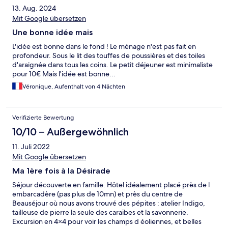
13. Aug. 2024
Mit Google übersetzen
Une bonne idée mais
L'idée est bonne dans le fond ! Le ménage n'est pas fait en
profondeur. Sous le lit des touffes de poussières et des toiles
d'araignée dans tous les coins. Le petit déjeuner est minimaliste
pour 10€ Mais l'idée est bonne...
Véronique, Aufenthalt von 4 Nächten
Verifizierte Bewertung
10/10 – Außergewöhnlich
11. Juli 2022
Mit Google übersetzen
Ma 1ère fois à la Désirade
Séjour découverte en famille. Hôtel idéalement placé près de l
embarcadère (pas plus de 10mn) et près du centre de
Beauséjour où nous avons trouvé des pépites : atelier Indigo,
tailleuse de pierre la seule des caraïbes et la savonnerie.
Excursion en 4×4 pour voir les champs d éoliennes, et belles