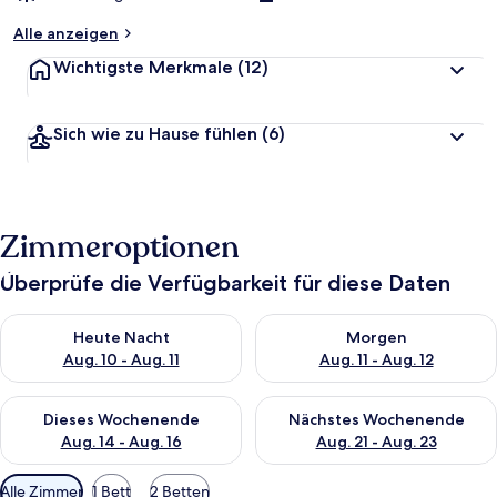
Alle anzeigen
Wichtigste Merkmale
(12)
Sich wie zu Hause fühlen
(6)
Zimmeroptionen
Überprüfe die Verfügbarkeit für diese Daten
Überprüfe die Verfügbarkeit für heute Nacht, Aug. 10 - Aug. 11
Überprüfe die Verfügbarkeit fü
Heute Nacht
Morgen
Aug. 10 - Aug. 11
Aug. 11 - Aug. 12
Überprüfe die Verfügbarkeit für dieses Wochenende, Aug. 14 -
Überprüfe die Verfügbarkeit f
Dieses Wochenende
Nächstes Wochenende
Aug. 14 - Aug. 16
Aug. 21 - Aug. 23
Verfügbare
Alle Zimmer
1 Bett
2 Betten