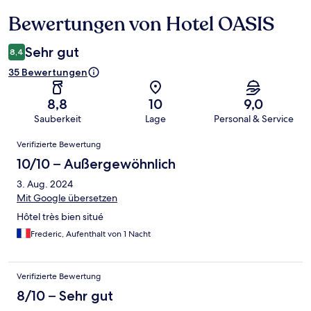
Bewertungen von Hotel OASIS
Bewertungen
Sehr gut
8,4
35 Bewertungen
8,8
10
9,0
Sauberkeit
Lage
Personal & Service
Bewertungen
Verifizierte Bewertung
10/10 – Außergewöhnlich
3. Aug. 2024
Mit Google übersetzen
Hôtel très bien situé
Frederic, Aufenthalt von 1 Nacht
Verifizierte Bewertung
8/10 – Sehr gut