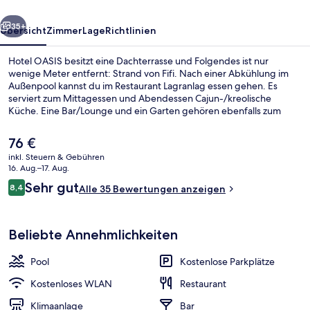
rück
Weiter
35+
Übersicht
Zimmer
Lage
Richtlinien
Hotel OASIS besitzt eine Dachterrasse und Folgendes ist nur
wenige Meter entfernt: Strand von Fifi. Nach einer Abkühlung im
Außenpool kannst du im Restaurant Lagranlag essen gehen. Es
serviert zum Mittagessen und Abendessen Cajun-/kreolische
Küche. Eine Bar/Lounge und ein Garten gehören ebenfalls zum
Angebot.
Der
76 €
aktuelle
inkl. Steuern & Gebühren
Preis
16. Aug.–17. Aug.
Fassade der Unterkunft – Abend/Nac
beträgt
Bewertungen
Sehr gut
8,4
Alle 35 Bewertungen anzeigen
76 €.
8,4 von 10.
Beliebte Annehmlichkeiten
Pool
Kostenlose Parkplätze
Kostenloses WLAN
Restaurant
Klimaanlage
Bar