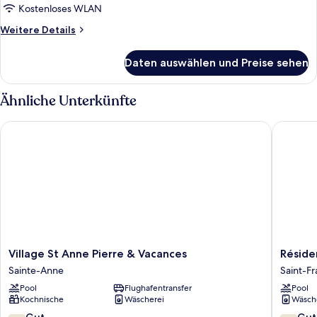
Nichtraucher,
Kostenloses WLAN
Gartenblick
Weitere
Weitere Details
anzeigen
Details
für
Daten auswählen und Preise sehen
Familienstudio,
2 Queen-
Betten,
Ähnliche Unterkünfte
Nichtraucher,
Gartenblick
Village St Anne Pierre & Vacances
Résidenc
Village
Résiden
Village St Anne Pierre & Vacances
Réside
St
Le
Sainte-Anne
Saint-Fr
Anne
Vallon
Pool
Flughafentransfer
Pool
Pierre
Guadel
Kochnische
Wäscherei
Wäsch
&
Saint-
Vacances
François
7.4
7.6
Gut
Gut