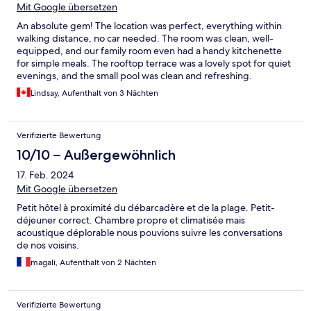
Mit Google übersetzen
An absolute gem! The location was perfect, everything within
walking distance, no car needed. The room was clean, well-
equipped, and our family room even had a handy kitchenette
for simple meals. The rooftop terrace was a lovely spot for quiet
evenings, and the small pool was clean and refreshing.
Everything was exactly as advertised. La Désirade is a fantastic
Lindsay, Aufenthalt von 3 Nächten
choice for a peaceful getaway, I highly recommend Hotel Oasis!
Verifizierte Bewertung
10/10 – Außergewöhnlich
17. Feb. 2024
Mit Google übersetzen
Petit hôtel à proximité du débarcadère et de la plage. Petit-
déjeuner correct. Chambre propre et climatisée mais
acoustique déplorable nous pouvions suivre les conversations
de nos voisins.
magali, Aufenthalt von 2 Nächten
Verifizierte Bewertung