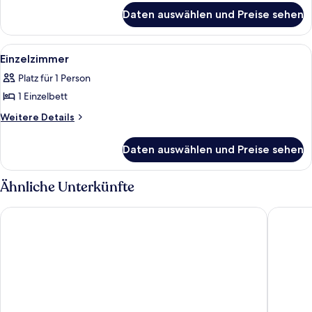
für
Daten auswählen und Preise sehen
Standard-
Doppelzimmer
Alle
Ein ordentlich bezogenes Bett mit 
4
Einzelzimmer
Fotos
Platz für 1 Person
für
1 Einzelbett
Einzelzimmer
anzeigen
Weitere
Weitere Details
Details
für
Daten auswählen und Preise sehen
Einzelzimmer
Ähnliche Unterkünfte
City House Hotel
City Inn 