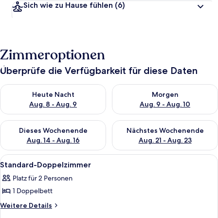
Sich wie zu Hause fühlen
(6)
Zimmeroptionen
Überprüfe die Verfügbarkeit für diese Daten
Überprüfe die Verfügbarkeit für heute Nacht, Aug. 8 - Aug. 9.
Überprüfe die Verfügbarkeit f
Heute Nacht
Morgen
Aug. 8 - Aug. 9
Aug. 9 - Aug. 10
Überprüfe die Verfügbarkeit für dieses Wochenende, Aug. 14 -
Überprüfe die Verfügbarkeit f
Dieses Wochenende
Nächstes Wochenende
Aug. 14 - Aug. 16
Aug. 21 - Aug. 23
Alle
Ein ordentlich bezogenes Bett mit wei
8
Standard-Doppelzimmer
Fotos
Platz für 2 Personen
für
1 Doppelbett
Standard-
Doppelzimmer
Weitere
Weitere Details
Details
anzeigen