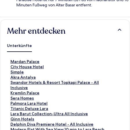
Minuten Fußweg von Alter Basar entfernt.
Mehr entdecken
Unterkünfte
L
Mardan Palace
i
L
City House Hotel
n
i
L
Simple
k
n
i
L
Akra Antalya
,
k
n
i
L
Swandor Hotels & Resort Topkapi Palace - All
d
,
k
n
i
Inclusive
e
d
,
k
n
L
Kremlin Palace
r
e
d
,
k
i
L
Sera Homes
d
r
e
d
,
n
i
L
Palmora Lara Hotel
i
d
r
e
d
k
n
i
L
Titanic Deluxe Lara
e
i
d
r
e
,
k
n
i
L
Lara Barut Collection-Ultra All Inclusive
f
e
i
d
r
d
,
k
n
i
L
Qinn Hotels
o
f
e
i
d
e
d
,
k
n
i
L
Delphin Diva Premiere Hotel - All Inclusive
l
o
f
e
i
r
e
d
,
k
n
i
L
Modern Flat With Sea View 10 min to Lara Beach