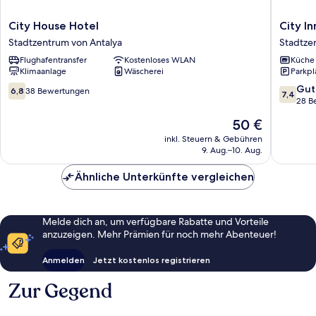
City
City
City House Hotel
City In
House
Inn
Stadtzentrum von Antalya
Stadtze
Hotel
Family
Flughafentransfer
Kostenloses WLAN
Küche
Stadtzentrum
Apart
Klimaanlage
Wäscherei
Parkpl
von
Stadtze
Antalya
von
6.8
7.4
Gut
6,8
38 Bewertungen
7,4
Antalya
von
von
28 B
10,
10,
Der
50 €
38
Gut,
Preis
Bewertungen
28
inkl. Steuern & Gebühren
beträgt
9. Aug.–10. Aug.
Bewert
50 €
Ähnliche Unterkünfte vergleichen
Melde dich an, um verfügbare Rabatte und Vorteile
anzuzeigen. Mehr Prämien für noch mehr Abenteuer!
Anmelden
Jetzt kostenlos registrieren
Zur Gegend