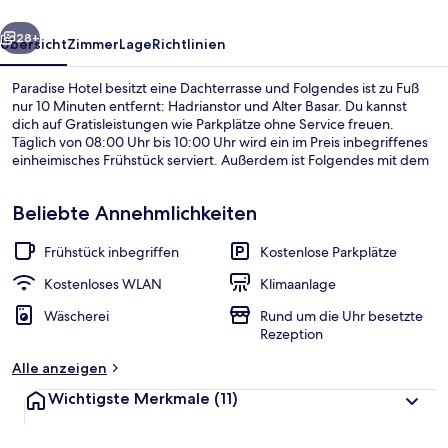
rück
Weiter
28+
Übersicht
Zimmer
Lage
Richtlinien
Paradise Hotel besitzt eine Dachterrasse und Folgendes ist zu Fuß
nur 10 Minuten entfernt: Hadrianstor und Alter Basar. Du kannst
dich auf Gratisleistungen wie Parkplätze ohne Service freuen.
Täglich von 08:00 Uhr bis 10:00 Uhr wird ein im Preis inbegriffenes
einheimisches Frühstück serviert. Außerdem ist Folgendes mit dem
Auto höchstens 10 Minuten entfernt: MarkAntalya Einkaufszentrum
und Einkaufszentrum TerraCity.
Beliebte Annehmlichkeiten
Frühstück inbegriffen
Kostenlose Parkplätze
Tägliches inbegriffenes einheimisches
Kostenloses WLAN
Klimaanlage
Wäscherei
Rund um die Uhr besetzte
Rezeption
Alle anzeigen
Wichtigste Merkmale
(11)