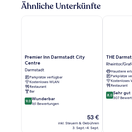
Queen-
Ähnliche Unterkünfte
Bett
Premier Inn Darmstadt City Centre
THE Darmsta
Premier
THE
Premier Inn Darmstadt City
THE Darmst
Inn
Darmstadt
Centre
Rheintor/Graf
Darmstadt
Rheintor/Graf
Darmstadt
Haustiere erl
City
Parkplätze v
Centre
Parkplätze verfügbar
Kostenloses
Kostenloses WLAN
Darmstadt
Restaurant
Restaurant
Bar
8.0
Sehr gut
8,0
von
307 Bewer
9.0
Wunderbar
9,0
10,
von
161 Bewertungen
Sehr
10,
gut,
Wunderbar,
Der
53 €
307
161
Preis
inkl. Steuern & Gebühren
Bewertungen
Bewertungen
beträgt
3. Sept.–4. Sept.