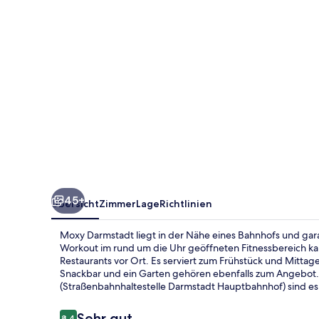
45+
Übersicht
Zimmer
Lage
Richtlinien
Moxy Darmstadt liegt in der Nähe eines Bahnhofs und gar
Workout im rund um die Uhr geöffneten Fitnessbereich ka
Restaurants vor Ort. Es serviert zum Frühstück und Mittag
Snackbar und ein Garten gehören ebenfalls zum Angebot. D
(Straßenbahnhaltestelle Darmstadt Hauptbahnhof) sind e
Bewertungen
Sehr gut
8,4