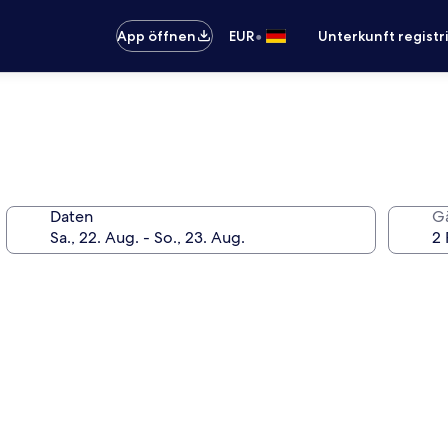
•
App öffnen
EUR
Unterkunft registr
Daten
G