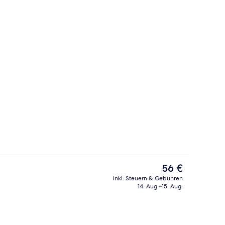
Zimmer, 2 Einzelbetten | Verdunkelun
Der
56 €
aktuelle
inkl. Steuern & Gebühren
Preis
14. Aug.–15. Aug.
ch
Tagungsbereich
beträgt
56 €.