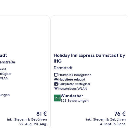
Ec
dt
Holiday Inn Express Darmstadt by IH
Holiday
adt
Holiday Inn Express Darmstadt by
Inn
IHG
enstraße
enstraße
Express
Darmstadt
aubt
Darmstadt
erfügbar
by
Frühstück inbegriffen
 WLAN
Haustiere erlaubt
IHG
Parkplätze verfügbar
Darmstadt
Kostenloses WLAN
tungen
9.0
Wunderbar
9,0
von
323 Bewertungen
10,
Wunderbar,
Der
Der
81 €
76 €
323
Preis
Preis
inkl. Steuern & Gebühren
inkl. Steuern & Gebühren
Bewertungen
beträgt
beträgt
22. Aug.–23. Aug.
4. Sept.–5. Sept.