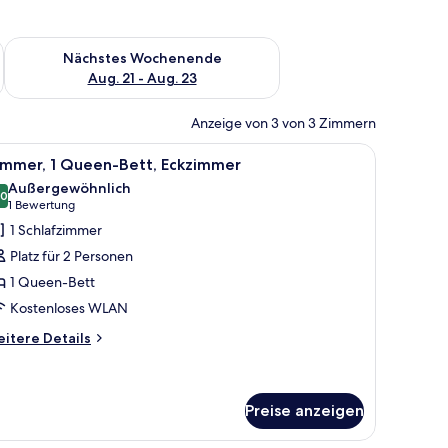
es Wochenende, Aug. 14 - Aug. 16.
Überprüfe die Verfügbarkeit für nächstes Wochenende, Aug. 2
Nächstes Wochenende
Aug. 21 - Aug. 23
Anzeige von 3 von 3 Zimmern
e auf dem Nachttisch.
l, zwei Nachttische und Wandleuchten.
le
Ein Hotelzimmer mit einem großen Bett, eine
2
immer, 1 Queen-Bett, Eckzimmer
otos
Außergewöhnlich
ür
,0
10,0 von 10
(1
1 Bewertung
immer,
Bewertung)
1 Schlafzimmer
Platz für 2 Personen
ueen-
1 Queen-Bett
ett,
Kostenloses WLAN
ckzimmer
nzeigen
itere
itere Details
tails
r
mmer,
Preise anzeigen
ueen-
tt,