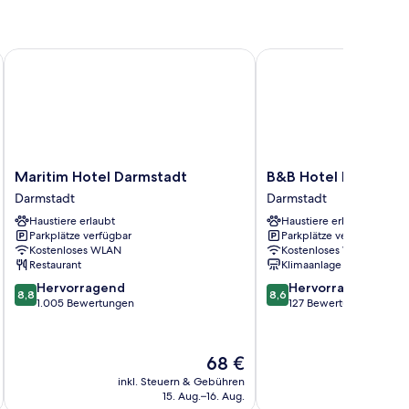
kzimmer
G
Maritim Hotel Darmstadt
B&B Hotel Darmstadt
Maritim
B&B
Maritim Hotel Darmstadt
B&B Hotel Darmstad
Hotel
Hotel
Darmstadt
Darmstadt
Darmstadt
Darmstadt
Haustiere erlaubt
Haustiere erlaubt
Darmstadt
Darmstadt
Parkplätze verfügbar
Parkplätze verfügbar
Kostenloses WLAN
Kostenloses WLAN
Restaurant
Klimaanlage
8.8
8.6
Hervorragend
Hervorragend
8,8
8,6
von
von
1.005 Bewertungen
127 Bewertungen
10,
10,
Hervorragend,
Hervorragend,
1.005
127
Der
68 €
Bewertungen
Bewertungen
Preis
inkl. Steuern & Gebühren
inkl. S
beträgt
15. Aug.–16. Aug.