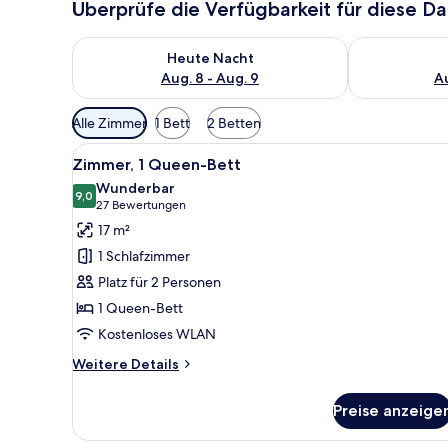
Überprüfe die Verfügbarkeit für diese D
Überprüfe die Verfügbarkeit für heute Nacht, Aug. 8
Überprüfe die
Heute Nacht
Aug. 8 - Aug. 9
Au
Verfügbare
Alle Zimmer
1 Bett
2 Betten
Filter
Alle
Ein ordentlich bezogenes Bett
für
5
Zimmer, 1 Queen-Bett
Fotos
Zimmer
Wunderbar
für
9,0
9,0 von 10
(27
27 Bewertungen
Zimmer,
Bewertungen)
17 m²
1
1 Schlafzimmer
Queen-
Platz für 2 Personen
Bett
1 Queen-Bett
anzeigen
Kostenloses WLAN
Weitere
Weitere Details
Details
für
Preise anzeige
Zimmer,
1