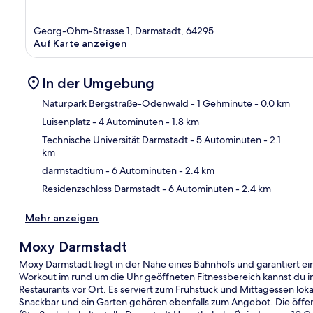
Georg-Ohm-Strasse 1, Darmstadt, 64295
Auf Karte anzeigen
In der Umgebung
Naturpark Bergstraße-Odenwald
- 1 Gehminute
- 0.0 km
Luisenplatz
- 4 Autominuten
- 1.8 km
Kar
Technische Universität Darmstadt
- 5 Autominuten
- 2.1
km
darmstadtium
- 6 Autominuten
- 2.4 km
Residenzschloss Darmstadt
- 6 Autominuten
- 2.4 km
Mehr anzeigen
Moxy Darmstadt
Moxy Darmstadt liegt in der Nähe eines Bahnhofs und garantiert e
Workout im rund um die Uhr geöffneten Fitnessbereich kannst du i
Restaurants vor Ort. Es serviert zum Frühstück und Mittagessen lok
Snackbar und ein Garten gehören ebenfalls zum Angebot. Die öffen