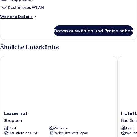
Kostenloses WLAN
Weitere
Weitere Details
Details
für
Daten auswählen und Preise sehen
Standard-
Doppelzimmer
Ähnliche Unterkünfte
Laasenhof
Hotel El
Laasenhof
Hotel
Laasenhof
Hotel 
Struppen
Elbresi
Struppen
Bad Sc
an
Pool
Wellness
Pool
der
Haustiere erlaubt
Parkplätze verfügbar
Wellne
Therme