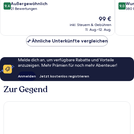
Bad
9.4
9.0
Außergewöhnlich
Wun
9,4
9,0
Schand
von
von
21 Bewertungen
380 
Bad
10,
10,
Der
99 €
Schand
Außergewöhnlich,
Wunder
Preis
21
380
inkl. Steuern & Gebühren
beträgt
11. Aug.–12. Aug.
Bewertungen
Bewert
99 €
Ähnliche Unterkünfte vergleichen
Melde dich an, um verfügbare Rabatte und Vorteile
anzuzeigen. Mehr Prämien für noch mehr Abenteuer!
Anmelden
Jetzt kostenlos registrieren
Zur Gegend