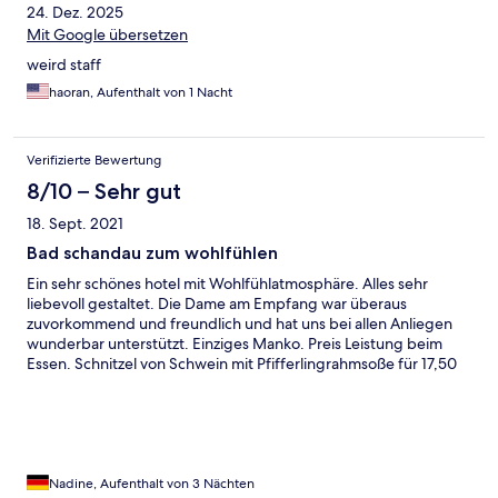
24. Dez. 2025
Mit Google übersetzen
weird staff
haoran, Aufenthalt von 1 Nacht
Verifizierte Bewertung
8/10 – Sehr gut
18. Sept. 2021
Bad schandau zum wohlfühlen
Ein sehr schönes hotel mit Wohlfühlatmosphäre. Alles sehr
liebevoll gestaltet. Die Dame am Empfang war überaus
zuvorkommend und freundlich und hat uns bei allen Anliegen
wunderbar unterstützt. Einziges Manko. Preis Leistung beim
Essen. Schnitzel von Schwein mit Pfifferlingrahmsoße für 17,50
€. Das schnitzel war leider sehr durchwachsen, kann glaube ich
aus der Fritteuse und hat merkwürdig geschmeckt.
Nadine, Aufenthalt von 3 Nächten