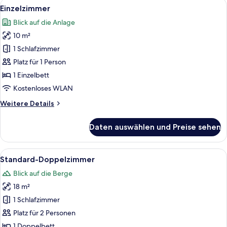
Alle
Ein Hotelzimmer mit Bett, Sessel, klei
3
Einzelzimmer
Fotos
Blick auf die Anlage
für
10 m²
Einzelzimmer
anzeigen
1 Schlafzimmer
Platz für 1 Person
1 Einzelbett
Kostenloses WLAN
Weitere
Weitere Details
Details
für
Daten auswählen und Preise sehen
Einzelzimmer
Alle
Ein Hotelzimmer mit Bett, Nachttisch,
7
Standard-Doppelzimmer
Fotos
Blick auf die Berge
für
18 m²
Standard-
Doppelzimmer
1 Schlafzimmer
anzeigen
Platz für 2 Personen
1 Doppelbett