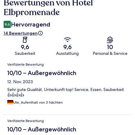
Bewertungen von Hotel
Bewertungen
Elbpromenade
Hervorragend
9,6
14 Bewertungen
9,6
9,6
10
Sauberkeit
Ausstattung
Personal & Service
Bewertungen
Verifizierte Bewertung
10/10 – Außergewöhnlich
12. Nov. 2023
Sehr gute Qualität, Unterkunft top! Service, Essen, Sauberkeit
👍👍👍👍
Ute, Aufenthalt von 3 Nächten
Verifizierte Bewertung
10/10 – Außergewöhnlich