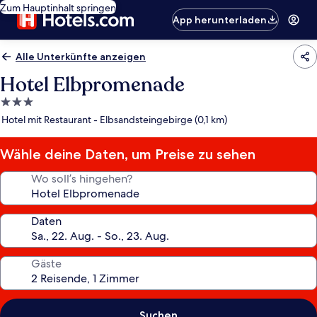
Zum Hauptinhalt springen
App herunterladen
Alle Unterkünfte anzeigen
Hotel Elbpromenade
3.0-
Sterne-
Hotel mit Restaurant - Elbsandsteingebirge (0,1 km)
Unterkunft
Wähle deine Daten, um Preise zu sehen
Wo soll’s hingehen?
Daten
Gäste
Suchen