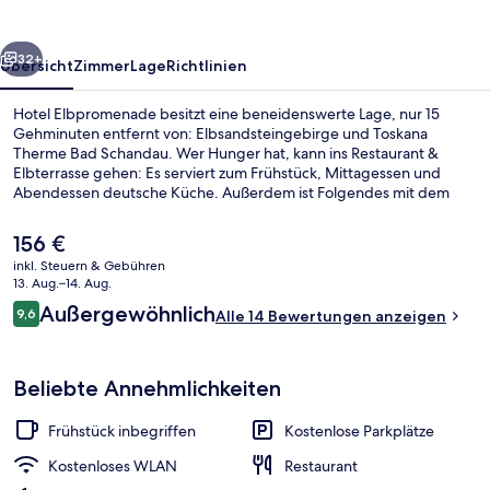
rück
Weiter
32+
Übersicht
Zimmer
Lage
Richtlinien
Hotel Elbpromenade besitzt eine beneidenswerte Lage, nur 15
Gehminuten entfernt von: Elbsandsteingebirge und Toskana
Therme Bad Schandau. Wer Hunger hat, kann ins Restaurant &
Elbterrasse gehen: Es serviert zum Frühstück, Mittagessen und
Abendessen deutsche Küche. Außerdem ist Folgendes mit dem
Auto höchstens 10 Minuten entfernt: Nationalpark Sächsische
Schweiz und Nationalpark Böhmische Schweiz.
Der
156 €
aktuelle
inkl. Steuern & Gebühren
Preis
13. Aug.–14. Aug.
Frühstück, Mittagessen und Abendes
beträgt
Bewertungen
Außergewöhnlich
9,6
Alle 14 Bewertungen anzeigen
156 €.
9,6 von 10.
Beliebte Annehmlichkeiten
Frühstück inbegriffen
Kostenlose Parkplätze
Kostenloses WLAN
Restaurant