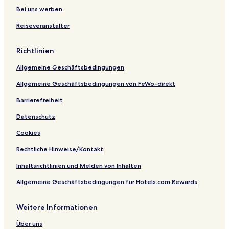
n
e
a
a
e
i
n
a
h
s
s
d
Bei uns werben
n
i
t
B
n
d
n
b
t
f
Reiseveranstalter
n
h
a
S
s
e
e
r
e
d
c
t
r
i
i
n
S
h
e
g
n
e
Richtlinien
c
a
i
d
h
n
n
e
Allgemeine Geschäftsbedingungen
a
d
n
n
a
Allgemeine Geschäftsbedingungen von FeWo-direkt
d
u
a
Barrierefreiheit
u
Datenschutz
Cookies
Rechtliche Hinweise/Kontakt
Inhaltsrichtlinien und Melden von Inhalten
Allgemeine Geschäftsbedingungen für Hotels.com Rewards
Weitere Informationen
Über uns