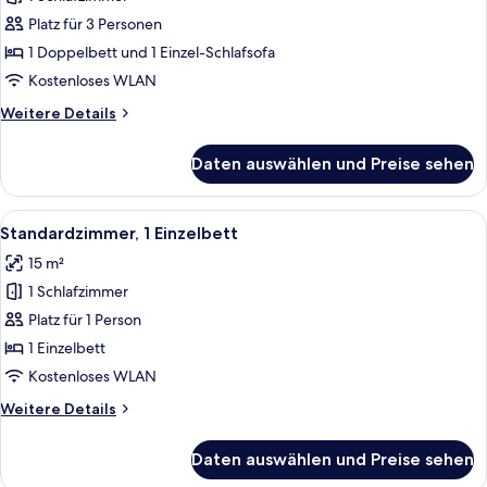
Standardzimmer,
1 Doppelbett
Platz für 3 Personen
und
1 Doppelbett und 1 Einzel-Schlafsofa
Schlafsofa
Kostenloses WLAN
anzeigen
Weitere
Weitere Details
Details
für
Daten auswählen und Preise sehen
Standardzimmer,
1 Doppelbett
und
Alle
Ein Einzelbett mit weißer Matratze und
8
Schlafsofa
Standardzimmer, 1 Einzelbett
Fotos
15 m²
für
1 Schlafzimmer
Standardzimmer,
1 Einzelbett
Platz für 1 Person
anzeigen
1 Einzelbett
Kostenloses WLAN
Weitere
Weitere Details
Details
für
Daten auswählen und Preise sehen
Standardzimmer,
1 Einzelbett