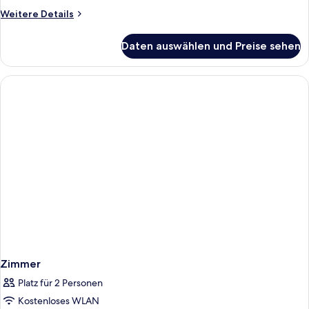
Weitere
Weitere Details
Details
für
Daten auswählen und Preise sehen
Zimmer
Zimmer
Platz für 2 Personen
Kostenloses WLAN