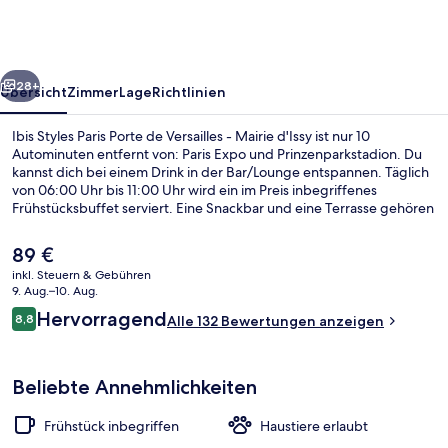
Porte
de
Versailles
rück
Weiter
-
28+
Übersicht
Zimmer
Lage
Richtlinien
Mairie
Ibis Styles Paris Porte de Versailles - Mairie d'Issy ist nur 10
d'Issy
Autominuten entfernt von: Paris Expo und Prinzenparkstadion. Du
kannst dich bei einem Drink in der Bar/Lounge entspannen. Täglich
von 06:00 Uhr bis 11:00 Uhr wird ein im Preis inbegriffenes
Frühstücksbuffet serviert. Eine Snackbar und eine Terrasse gehören
ebenfalls zum Angebot. Die öffentlichen Verkehrsmittel sind nur
einen kurzen Fußmarsch entfernt: Zur U-Bahn-Station Mairie d’Issy
Der
89 €
sind es 3 Minuten und zur U-Bahn-Station Corentin Celton 8
aktuelle
inkl. Steuern & Gebühren
Minuten.
Preis
9. Aug.–10. Aug.
Rezeption
beträgt
Bewertungen
Hervorragend
8,8
Alle 132 Bewertungen anzeigen
89 €.
8,8 von 10.
Beliebte Annehmlichkeiten
Frühstück inbegriffen
Haustiere erlaubt