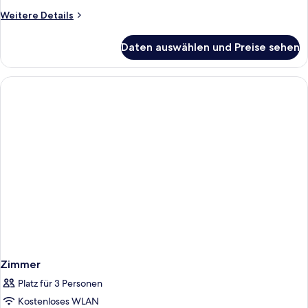
Weitere
Weitere Details
Details
für
Daten auswählen und Preise sehen
Zimmer
Zimmer
Platz für 3 Personen
Kostenloses WLAN