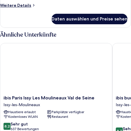
Weitere
Weitere Details
Details
für
Daten auswählen und Preise sehen
Zimmer
Ähnliche Unterkünfte
ibis Paris Issy Les Moulineaux Val de Seine
ibis bud
ibis
ibis
ibis Paris Issy Les Moulineaux Val de Seine
ibis b
Paris
budget
Issy-les-Moulineaux
Issy-le
Issy
Issy
Haustiere erlaubt
Parkplätze verfügbar
Hausti
Les
Les
Kostenloses WLAN
Restaurant
Koste
Moulineaux
Mouline
Val
Paris
8.2
Sehr gut
8,2
8.2
de
Ouest
Seh
von
637 Bewertungen
8,2