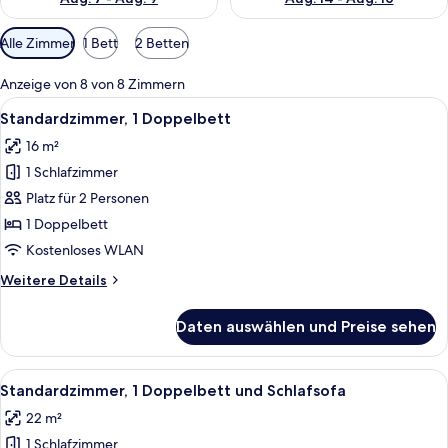
Verfügbare
Alle Zimmer
1 Bett
2 Betten
Filter
für
Anzeige von 8 von 8 Zimmern
Zimmer
Alle
Ein Hotelzimmer mit einem großen Bet
7
Standardzimmer, 1 Doppelbett
Fotos
16 m²
für
1 Schlafzimmer
Standardzimmer,
1
Platz für 2 Personen
Doppelbett
1 Doppelbett
anzeigen
Kostenloses WLAN
Weitere
Weitere Details
Details
für
Daten auswählen und Preise sehen
Standardzimmer,
1
Doppelbett
Alle
Ein kleines Hotelzimmer mit einem Ein
8
Standardzimmer, 1 Doppelbett und Schlafsofa
Fotos
22 m²
für
1 Schlafzimmer