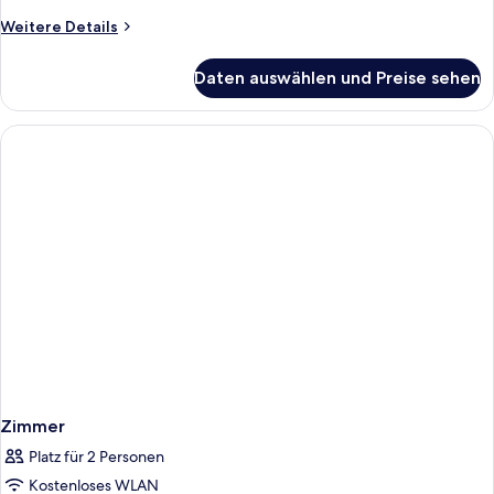
anzeigen
Weitere
Weitere Details
Details
für
Daten auswählen und Preise sehen
Standardzimmer,
1
Doppelbett,
Terrasse
Zimmer
Platz für 2 Personen
Kostenloses WLAN