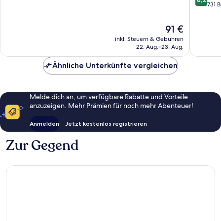
von
Seine
Issy-
731 
10,
10,
Issy-
les-
Sehr
Sehr
les-
Mouline
gut,
Der
91 €
gut,
Moulineaux
637
Preis
inkl. Steuern & Gebühren
731
Bewertungen
beträgt
22. Aug.–23. Aug.
Bewert
91 €
Ähnliche Unterkünfte vergleichen
Melde dich an, um verfügbare Rabatte und Vorteile
anzuzeigen. Mehr Prämien für noch mehr Abenteuer!
Anmelden
Jetzt kostenlos registrieren
Zur Gegend