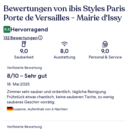
Bewertungen von ibis Styles Paris
Bewertungen
Porte de Versailles - Mairie d'Issy
Hervorragend
8,8
132 Bewertungen
9,0
8,0
9,0
Sauberkeit
Ausstattung
Personal & Service
Bewertungen
Verifizierte Bewertung
8/10 – Sehr gut
18. Mai 2025
Zimmer sehr sauber und ordentlich, tägliche Reinigung.
Frühstück etwas chaotisch, keine sauberen Tische, zu wenig
sauberes Geschirr vorrätig.
Susanne, Aufenthalt von 6 Nächten
Verifizierte Bewertung