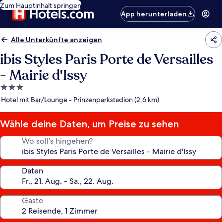
Zum Hauptinhalt springen
App herunterladen
Alle Unterkünfte anzeigen
ibis Styles Paris Porte de Versailles
- Mairie d'Issy
3.0-
Sterne-
Hotel mit Bar/Lounge - Prinzenparkstadion (2,6 km)
Unterkunft
Wähle deine Daten, um Preise zu sehen
Wo soll’s hingehen?
Daten
Gäste