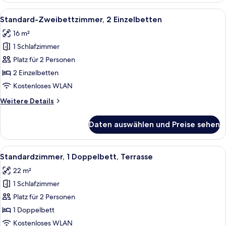
Alle
Ein Doppelbett mit Kopfteil, Nachttis
8
Standard-Zweibettzimmer, 2 Einzelbetten
Fotos
16 m²
für
1 Schlafzimmer
Standard-
Zweibettzimmer,
Platz für 2 Personen
2 Einzelbetten
2 Einzelbetten
anzeigen
Kostenloses WLAN
Weitere
Weitere Details
Details
für
Daten auswählen und Preise sehen
Standard-
Zweibettzimmer,
2 Einzelbetten
Alle
Ein ordentlich bezogenes Bett mit Kop
9
Standardzimmer, 1 Doppelbett, Terrasse
Fotos
22 m²
für
1 Schlafzimmer
Standardzimmer,
1
Platz für 2 Personen
Doppelbett,
1 Doppelbett
Terrasse
Kostenloses WLAN