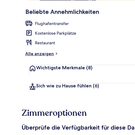
10,
p
Sehr
Beliebte Annehmlichkeiten
beliebt
b
Fassade der 
e
Flughafentransfer
w
e
Kostenlose Parkplätze
r
t
Restaurant
e
t
Alle anzeigen
Wichtigste Merkmale
(8)
Sich wie zu Hause fühlen
(6)
Zimmeroptionen
Überprüfe die Verfügbarkeit für diese D