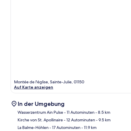
Montée de l'église, Sainte-Julie, 01150
Auf Karte anzeigen
In der Umgebung
Wasserzentrum Ain Pulse
- 11 Autominuten
- 8.5 km
Kirche von St. Apollinaire
- 12 Autominuten
- 9.5 km
Kar
La Balme-Höhlen
- 17 Autominuten
- 11.9 km