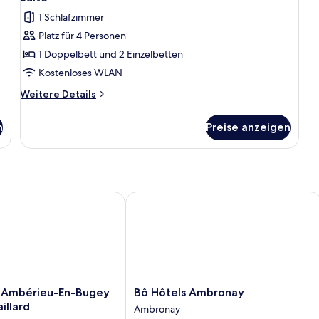
1 Schlafzimmer
Platz für 4 Personen
1 Doppelbett und 2 Einzelbetten
Kostenloses WLAN
Weitere
Weitere Details
Details
für
n
Preise anzeigen
Suite
Ambérieu-En-Bugey Château-Gaillard
Bô Hôtels Ambronay
Bô
t Ambérieu-En-Bugey
Bô Hôtels Ambronay
Hôtels
illard
Ambronay
Ambronay