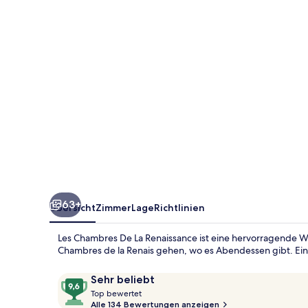
Renaissance
63+
Übersicht
Zimmer
Lage
Richtlinien
Les Chambres De La Renaissance ist eine hervorragende Wah
Chambres de la Renais gehen, wo es Abendessen gibt. Ein
Bewertungen
9,6
Sehr beliebt
T
von
Top bewertet
o
Alle 134 Bewertungen anzeigen