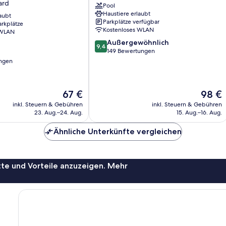
ard
Pool
Ambronay
Haustiere erlaubt
aubt
Parkplätze verfügbar
arkplätze
Kostenloses WLAN
 WLAN
9.4
Außergewöhnlich
9,4
von
149 Bewertungen
10,
ngen
Außergewöhnlich,
149
Bewertungen
Der
Der
67 €
98 €
Preis
Preis
inkl. Steuern & Gebühren
inkl. Steuern & Gebühren
beträgt
beträgt
23. Aug.–24. Aug.
15. Aug.–16. Aug.
67 €
98 €
Ähnliche Unterkünfte vergleichen
te und Vorteile anzuzeigen. Mehr