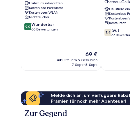
Chateau-Gaill
Frühstück inbegriffen
Palais
En-
Kostenlose Parkplätze
Meximieux
Bugey
Haustiere erl
Kostenloses WLAN
Kostenlose P
Château-
Nichtraucher
Kostenloses
Gaillard
Restaurant
9.0
Wunderbar
Chateau-
9,0
von
66 Bewertungen
7.4
Gaillard
Gut
7,4
10,
von
67 Bewertu
Wunderbar,
10,
66
Gut,
Bewertungen
67
Der
69 €
Bewertungen
Preis
inkl. Steuern & Gebühren
beträgt
7. Sept.–8. Sept.
69 €
Melde dich an, um verfügbare Rabat
Prämien für noch mehr Abenteuer!
Zur Gegend