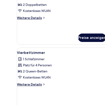
für
1
2 Doppelbetten
Zimmer
canapé-
anzeigen
Kostenloses WLAN
lit,
non-
Weitere
Weitere Details
fumeur
Details
für
Zimmer
Preise anzeige
Alle
Ein Schlafzimmer im Loft-Stil m
4
Vierbettzimmer
Fotos
1 Schlafzimmer
für
Platz für 4 Personen
Vierbettzimmer
anzeigen
2 Queen-Betten
Kostenloses WLAN
Weitere
Weitere Details
Details
für
Vierbettzimmer