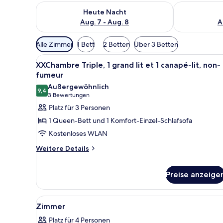
Überprüfe die Verfügbarkeit für heute Nacht, Aug. 7
Überprüfe die
Heute Nacht
Aug. 7 - Aug. 8
A
Verfügbare
Alle Zimmer
1 Bett
2 Betten
Über 3 Betten
Filter
Alle
Ein Schlafzimmer mit schrägen
für
6
XXChambre Triple, 1 grand lit et 1 canapé-lit, non-
Fotos
Zimmer
fumeur
für
Außergewöhnlich
9,4
XXChambre
9,4 von 10
(3
3 Bewertungen
Triple,
Bewertungen)
Platz für 3 Personen
1
1 Queen-Bett und 1 Komfort-Einzel-Schlafsofa
grand
Kostenloses WLAN
lit
Weitere
Weitere Details
et
Details
1
für
canapé-
Preise anzeige
XXChambre
Triple,
lit,
1
non-
Alle
Ein Schlafzimmer mit zwei Bet
grand
8
Zimmer
fumeur
lit
Fotos
anzeigen
et
Platz für 4 Personen