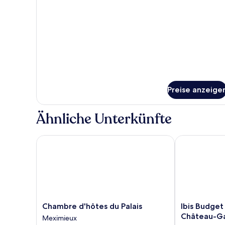
Preise anzeige
Ähnliche Unterkünfte
Chambre d'hôtes du Palais
Ibis Budget 
Chambre
Ibis
Chambre d'hôtes du Palais
Ibis Budge
d'hôtes
Budget
Château-Ga
Meximieux
du
Ambérieu-