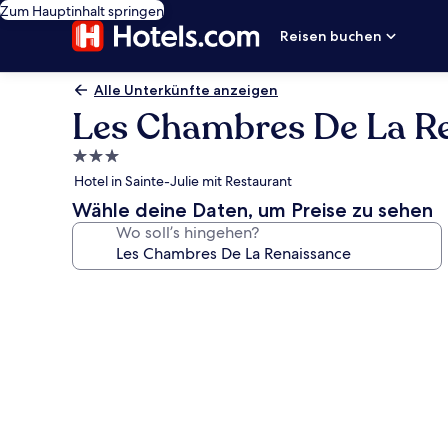
Zum Hauptinhalt springen
Reisen buchen
Alle Unterkünfte anzeigen
Les Chambres De La R
3.0-
Sterne-
Hotel in Sainte-Julie mit Restaurant
Unterkunft
Wähle deine Daten, um Preise zu sehen
Wo soll’s hingehen?
Fotogalerie
von
Les
Chambres
De
La