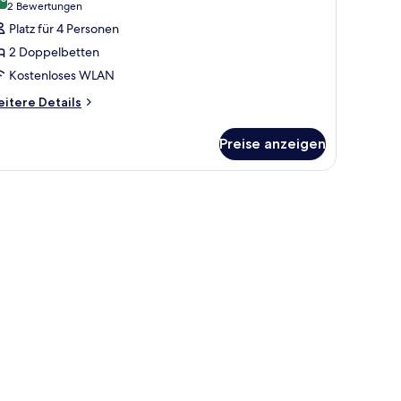
ür
10,0 von 10
(2
2 Bewertungen
uite
Bewertungen)
Platz für 4 Personen
nzeigen
2 Doppelbetten
Kostenloses WLAN
itere
itere Details
tails
r
Preise anzeigen
ite