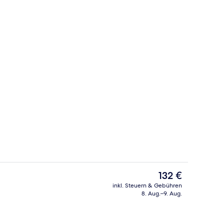
ch
Superior-Zimmer | Minibar, Schreibti
Der
132 €
aktuelle
inkl. Steuern & Gebühren
Preis
8. Aug.–9. Aug.
Suite | Minibar, Schreibtisch, Verdun
beträgt
132 €.