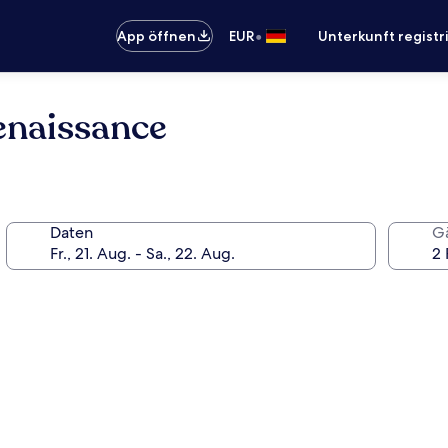
•
App öffnen
EUR
Unterkunft registr
enaissance
Daten
G