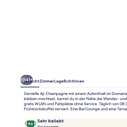
d'hôtes
41+
Übersicht
Zimmer
Lage
Richtlinien
Genieße Aÿ-Champagne mit einem Aufenthalt im Domaine
bleiben möchtest, kannst du in der Nähe die Wander- u
gratis WLAN und Parkplätze ohne Service. Täglich von 08:3
Frühstücksbuffet serviert. Eine Bar/Lounge und eine Terr
Bewertungen
9,6
Sehr beliebt
T
von
Top bewertet