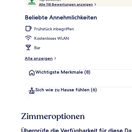
o
Alle 118 Bewertungen anzeigen
10,
p
Sehr
Unterkunfts
Beliebte Annehmlichkeiten
beliebt
b
e
Frühstück inbegriffen
w
e
Kostenloses WLAN
r
t
Bar
e
t
Alle anzeigen
Wichtigste Merkmale
(8)
Sich wie zu Hause fühlen
(6)
Zimmeroptionen
Überprüfe die Verfügbarkeit für diese D