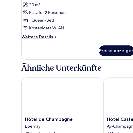
Doppelzimmer
Bewertungen)
20 m²
(Intemporelle)
Platz für 2 Personen
anzeigen
1 Queen-Bett
Kostenloses WLAN
Weitere
Weitere Details
Details
für
Preise anzeige
Doppelzimmer
(Intemporelle)
Ähnliche Unterkünfte
Hôtel de Champagne
Hotel Castel 
Hôtel
Hotel
Hôtel de Champagne
Hotel Caste
de
Castel
Epernay
Aÿ-Champag
Champagne
Jeanson