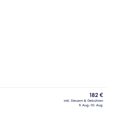
 (Cavalière) | Schreibtisch, Verdunkelungsvorhänge, schallisolierte Zimmer
Außenbereich
Der
182 €
aktuelle
inkl. Steuern & Gebühren
Preis
9. Aug.–10. Aug.
 Unterkunft – Abend/Nacht
Restaurant
beträgt
182 €.