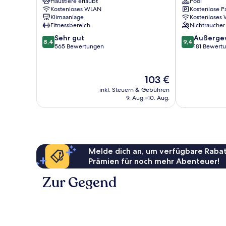
Haustiere erlaubt
Pool
Epernay
Aÿ-
Kostenloses WLAN
Kostenlose P
Champagne
Klimaanlage
Kostenloses
Fitnessbereich
Nichtraucher
8.4
9.4
Sehr gut
Außerge
8,4
9,4
von
von
565 Bewertungen
181 Bewert
10,
10,
Sehr
Außergewöhnl
gut,
181
Der
103 €
565
Bewertungen
Preis
inkl. Steuern & Gebühren
Bewertungen
beträgt
9. Aug.–10. Aug.
103 €
Melde dich an, um verfügbare Rabat
Prämien für noch mehr Abenteuer!
Zur Gegend