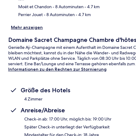
Moët et Chandon
- 8 Autominuten
- 4.7 km
Perrier Jouet
- 8 Autominuten
- 4.7 km
Mehr anzeigen
Domaine Sacret Champagne Chambre d'hôte
Genieße Aÿ-Champagne mit einem Aufenthalt im Domaine Sacret C
bleiben möchtest, kannst du in der Nähe die Wander- und Radweg
WLAN und Parkplätze ohne Service. Täglich von 08:30 Uhr bis 10:00 
serviert. Eine Bar/Lounge und eine Terrasse gehören ebenfalls zu
Informationen zu den Rechten zur Stornierung
Größe des Hotels
4 Zimmer
Anreise/Abreise
Check-in ab: 17:00 Uhr, möglich bis: 19:00 Uhr
Später Check-in unterliegt der Verfügbarkeit
Mindestalter für den Check-in: 18 Jahre