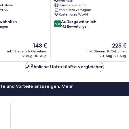
Wellness
arkplätze
Haustiere erlaubt
 WLAN
Parkplätze verfügbar
Kostenloses WLAN
9.6
wöhnlich
Außergewöhnlich
9,6
von
ungen
142 Bewertungen
10,
ich,
Außergewöhnlich,
142
Der
Der
143 €
225 €
Bewertungen
Preis
Preis
inkl. Steuern & Gebühren
inkl. Steuern & Gebühren
beträgt
beträgt
9. Aug.–10. Aug.
20. Aug.–21. Aug.
143 €
225 €
Ähnliche Unterkünfte vergleichen
te und Vorteile anzuzeigen. Mehr