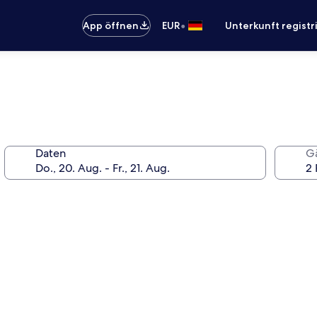
•
App öffnen
EUR
Unterkunft registr
Daten
G