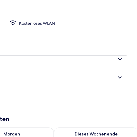
ühstücksbuffet gegen Gebühr
Kostenloses WLAN
aten
 - Aug. 7.
 Verfügbarkeit für morgen, Aug. 7 - Aug. 8.
Überprüfe die Verfügbarkeit für dies
Morgen
Dieses Wochenende