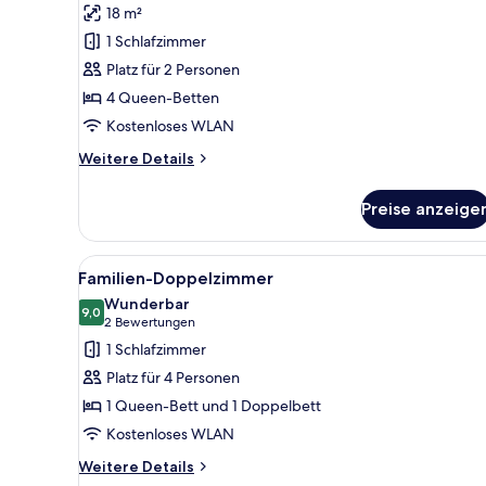
18 m²
Comfort-
Doppelzimmer
1 Schlafzimmer
anzeigen
Platz für 2 Personen
4 Queen-Betten
Kostenloses WLAN
Weitere
Weitere Details
Details
für
Preise anzeige
Comfort-
Doppelzimmer
Alle
Ein Hotelzimmer mit einem gro
3
Familien-Doppelzimmer
Fotos
Wunderbar
für
9,0
9,0 von 10
(2
2 Bewertungen
Familien-
Bewertungen)
1 Schlafzimmer
Doppelzimmer
Platz für 4 Personen
anzeigen
1 Queen-Bett und 1 Doppelbett
Kostenloses WLAN
Weitere
Weitere Details
Details