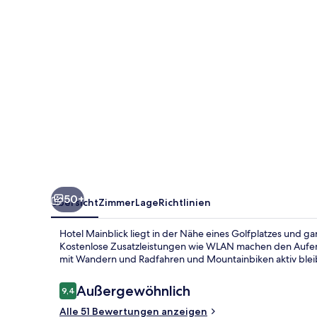
50+
Übersicht
Zimmer
Lage
Richtlinien
Hotel Mainblick liegt in der Nähe eines Golfplatzes und g
Kostenlose Zusatzleistungen wie WLAN machen den Aufe
mit Wandern und Radfahren und Mountainbiken aktiv blei
Bewertungen
Außergewöhnlich
9,4
9,4 von 10.
Alle 51 Bewertungen anzeigen