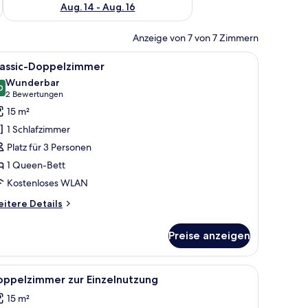
Aug. 14 - Aug. 16
Anzeige von 7 von 7 Zimmern
 einem motivierenden Zitat an der Wand.
s Schlafzimmer mit einem Einzelbett, einem Nachttisch, einer Wandleuchte un
le
Ein modernes Hotelzimmer mit einem großen B
15
lassic-Doppelzimmer
otos
Wunderbar
ür
0
9,0 von 10
(2
2 Bewertungen
assic-
Bewertungen)
15 m²
oppelzimmer
1 Schlafzimmer
nzeigen
Platz für 3 Personen
1 Queen-Bett
Kostenloses WLAN
itere
itere Details
tails
r
Preise anzeigen
assic-
ppelzimmer
chrank.
hreibtisch, Stuhl und einer Duschkabine.
le
Ein Hotelzimmer mit einem Bett, einem Schrei
3
oppelzimmer zur Einzelnutzung
otos
15 m²
ür