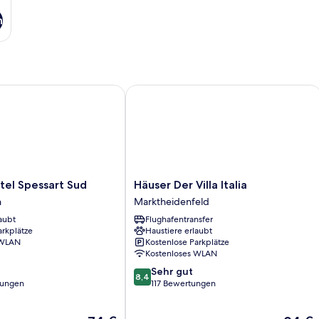
n
l Spessart Sud
Häuser Der Villa Italia
Häuser
tel Spessart Sud
Häuser Der Villa Italia
Der
n
Marktheidenfeld
Villa
aubt
Flughafentransfer
Italia
arkplätze
Haustiere erlaubt
n
Marktheidenfeld
 WLAN
Kostenlose Parkplätze
Kostenloses WLAN
8.4
Sehr gut
8,4
von
tungen
117 Bewertungen
10,
Sehr