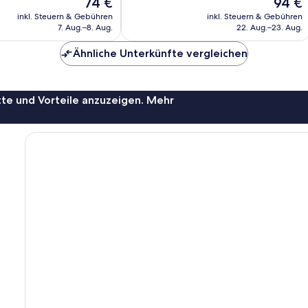
Der
Der
74 €
94 €
gut,
Preis
Preis
117
inkl. Steuern & Gebühren
inkl. Steuern & Gebühren
beträgt
beträgt
Bewertungen
7. Aug.–8. Aug.
22. Aug.–23. Aug.
74 €
94 €
Ähnliche Unterkünfte vergleichen
te und Vorteile anzuzeigen. Mehr