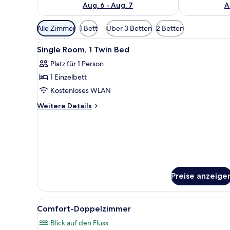
Aug. 6 - Aug. 7
A
Verfügbare
Alle Zimmer
1 Bett
Über 3 Betten
2 Betten
Filter
Alle
Ein Hotelzimmer mit Bett, Sch
für
7
Single Room, 1 Twin Bed
Fotos
Zimmer
Platz für 1 Person
für
1 Einzelbett
Single
Room,
Kostenloses WLAN
1
Weitere
Weitere Details
Twin
Details
für
Bed
Single
anzeigen
Room,
1
Twin
Bed
Preise anzeige
Alle
Ein Hotelzimmer mit einem gro
7
Comfort-Doppelzimmer
Fotos
Blick auf den Fluss
für