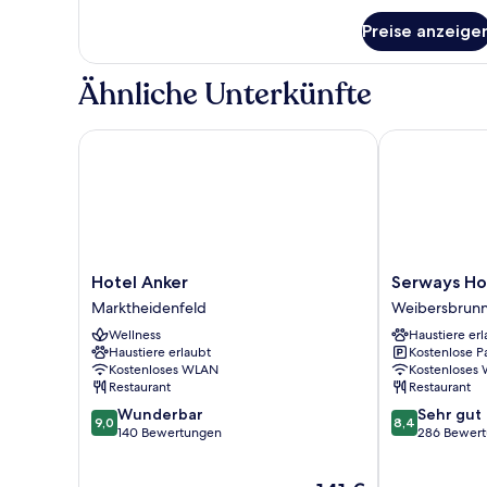
für
Preise anzeige
Familien-
Doppelzimmer
Ähnliche Unterkünfte
Hotel Anker
Serways Hote
Hotel
Serways
Hotel Anker
Serways Ho
Anker
Hotel
Marktheidenfeld
Weibersbrun
Marktheidenfeld
Spessart
Wellness
Haustiere erl
Sud
Haustiere erlaubt
Kostenlose P
Weibersbrun
Kostenloses WLAN
Kostenloses
Restaurant
Restaurant
9.0
8.4
Wunderbar
Sehr gut
9,0
8,4
von
von
140 Bewertungen
286 Bewer
10,
10,
Wunderbar,
Sehr