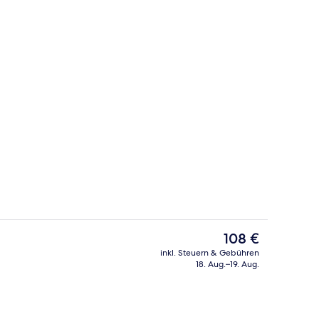
elzimmer | Wohnbereich | Flachbildfernseher
Einzelzimmer, 1 Einzelbett | Wohnbere
Der
108 €
aktuelle
inkl. Steuern & Gebühren
Preis
18. Aug.–19. Aug.
ch
Wandern
beträgt
108 €.