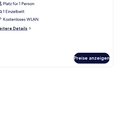
Platz für 1 Person
oppelzimmer
ur
1 Einzelbett
inzelnutzung
Kostenloses WLAN
nzeigen
itere
itere Details
tails
r
ppelzimmer
r
nzelnutzung
Preise anzeigen
.