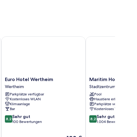
Euro Hotel Wertheim
Maritim Hotel Würzbu
Euro
Maritim
Euro Hotel Wertheim
Maritim Hotel Würz
Hotel
Hotel
Wertheim
Stadtzentrum von Würz
Wertheim
Würzburg
Parkplätze verfügbar
Pool
Wertheim
Stadtzentrum
Kostenloses WLAN
Haustiere erlaubt
von
Klimaanlage
Parkplätze verfügbar
Würzburg
Bar
Kostenloses WLAN
8.2
8.2
Sehr gut
Sehr gut
8,2
8,2
von
von
100 Bewertungen
1.004 Bewertungen
10,
10,
Sehr
Sehr