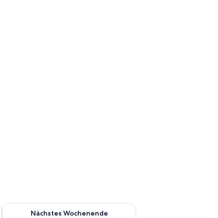
es Wochenende, Aug. 7 - Aug. 9.
Überprüfe die Verfügbarkeit für nächstes Wochenende, Aug. 1
Nächstes Wochenende