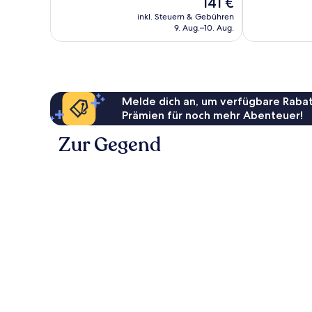
Der
141 €
140
gut,
Preis
Bewertungen
286
inkl. Steuern & Gebühren
beträgt
Bewertungen
9. Aug.–10. Aug.
141 €
Melde dich an, um verfügbare Rabat
Prämien für noch mehr Abenteuer!
Zur Gegend