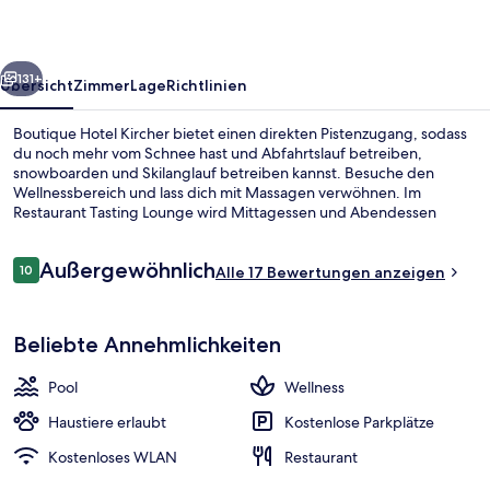
rück
Weiter
131+
Übersicht
Zimmer
Lage
Richtlinien
Boutique Hotel Kircher bietet einen direkten Pistenzugang, sodass
du noch mehr vom Schnee hast und Abfahrtslauf betreiben,
snowboarden und Skilanglauf betreiben kannst. Besuche den
Wellnessbereich und lass dich mit Massagen verwöhnen. Im
Restaurant Tasting Lounge wird Mittagessen und Abendessen
serviert. Als weitere Highlights bietet dieses Hotel im luxuriösen Stil
einen Innenpool, einen Außenpool und eine Loungebar. Einen
Bewertungen
Außergewöhnlich
Skiraum gibt es ebenfalls.
10
Alle 17 Bewertungen anzeigen
10 von 10.
Türkisches Bad/Hamam
Beliebte Annehmlichkeiten
Pool
Wellness
Haustiere erlaubt
Kostenlose Parkplätze
Kostenloses WLAN
Restaurant