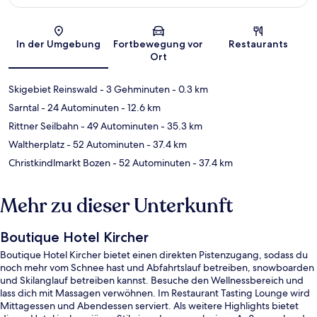
Karte
In der Umgebung
Fortbewegung vor
Restaurants
Ort
Skigebiet Reinswald
- 3 Gehminuten
- 0.3 km
Sarntal
- 24 Autominuten
- 12.6 km
Rittner Seilbahn
- 49 Autominuten
- 35.3 km
Waltherplatz
- 52 Autominuten
- 37.4 km
Christkindlmarkt Bozen
- 52 Autominuten
- 37.4 km
Mehr zu dieser Unterkunft
Boutique Hotel Kircher
Boutique Hotel Kircher bietet einen direkten Pistenzugang, sodass du
noch mehr vom Schnee hast und Abfahrtslauf betreiben, snowboarden
und Skilanglauf betreiben kannst. Besuche den Wellnessbereich und
lass dich mit Massagen verwöhnen. Im Restaurant Tasting Lounge wird
Mittagessen und Abendessen serviert. Als weitere Highlights bietet