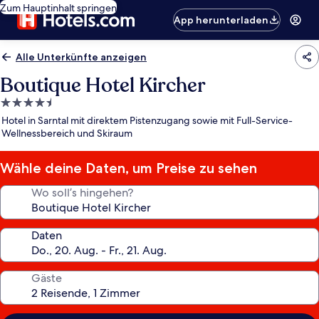
Zum Hauptinhalt springen
App herunterladen
Alle Unterkünfte anzeigen
Boutique Hotel Kircher
4.5-
Sterne-
Hotel in Sarntal mit direktem Pistenzugang sowie mit Full-Service-
Unterkunft
Wellnessbereich und Skiraum
Wähle deine Daten, um Preise zu sehen
Wo soll’s hingehen?
Daten
Gäste