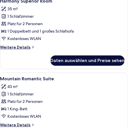
Harmony Superior Room
Fotos
35 m²
für
1 Schlafzimmer
Harmony
Superior
Platz für 2 Personen
Room
1 Doppelbett und 1 großes Schlafsofa
anzeigen
Kostenloses WLAN
Weitere
Weitere Details
Details
für
Daten auswählen und Preise sehen
Harmony
Superior
Room
Alle
Ein modernes Hotelzimmer mit Holzbod
6
Mountain Romantic Suite
Fotos
43 m²
für
1 Schlafzimmer
Mountain
Romantic
Platz für 2 Personen
Suite
1 King-Bett
anzeigen
Kostenloses WLAN
Weitere
Weitere Details