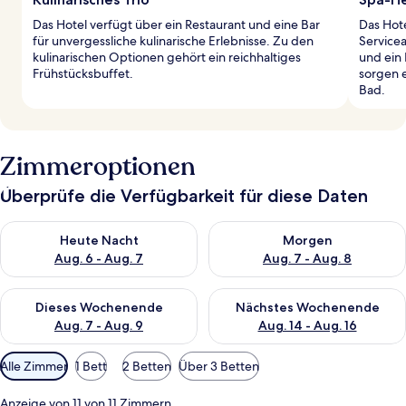
Das Hotel verfügt über ein Restaurant und eine Bar
Das Hote
für unvergessliche kulinarische Erlebnisse. Zu den
Service
kulinarischen Optionen gehört ein reichhaltiges
und ein 
Frühstücksbuffet.
sorgen 
Bad.
Zimmeroptionen
Überprüfe die Verfügbarkeit für diese Daten
Überprüfe die Verfügbarkeit für heute Nacht, Aug. 6 - Aug. 7.
Überprüfe die Verfügbarkeit f
Heute Nacht
Morgen
Aug. 6 - Aug. 7
Aug. 7 - Aug. 8
Überprüfe die Verfügbarkeit für dieses Wochenende, Aug. 7 - 
Überprüfe die Verfügbarkeit f
Dieses Wochenende
Nächstes Wochenende
Aug. 7 - Aug. 9
Aug. 14 - Aug. 16
Verfügbare
Alle Zimmer
1 Bett
2 Betten
Über 3 Betten
Filter
für
Anzeige von 11 von 11 Zimmern