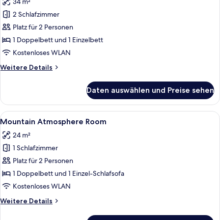
34 m²
Romantic
Home
2 Schlafzimmer
Room
Platz für 2 Personen
anzeigen
1 Doppelbett und 1 Einzelbett
Kostenloses WLAN
Weitere
Weitere Details
Details
für
Daten auswählen und Preise sehen
Romantic
Home
Room
Alle
Mountain Atmosphere Room | Minibar, 
5
Mountain Atmosphere Room
Fotos
24 m²
für
1 Schlafzimmer
Mountain
Atmosphere
Platz für 2 Personen
Room
1 Doppelbett und 1 Einzel-Schlafsofa
anzeigen
Kostenloses WLAN
Weitere
Weitere Details
Details
für