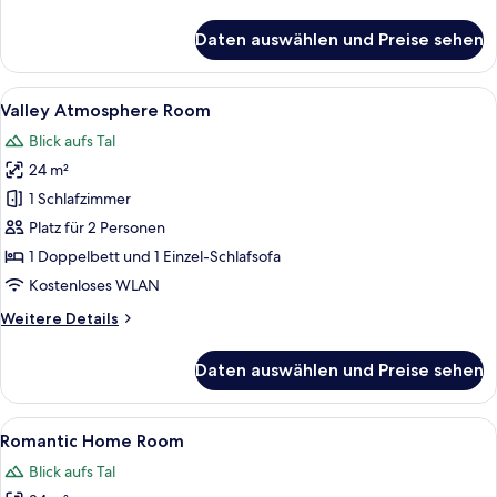
Details
für
Daten auswählen und Preise sehen
Mountain
Romantic
Suite
Alle
Ein Hotelzimmer mit Bett, Schreibtisch
5
Valley Atmosphere Room
Fotos
Blick aufs Tal
für
24 m²
Valley
Atmosphere
1 Schlafzimmer
Room
Platz für 2 Personen
anzeigen
1 Doppelbett und 1 Einzel-Schlafsofa
Kostenloses WLAN
Weitere
Weitere Details
Details
für
Daten auswählen und Preise sehen
Valley
Atmosphere
Room
Alle
Ein Hotelzimmer mit Bett, Schreibtisch
6
Romantic Home Room
Fotos
Blick aufs Tal
für