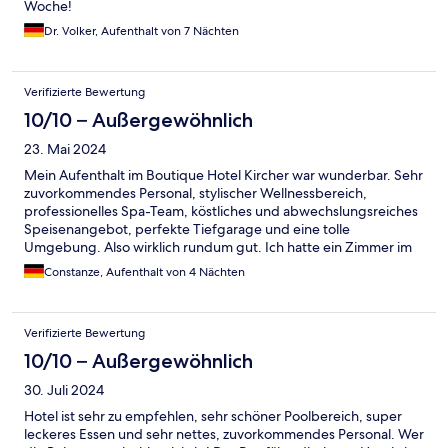
Woche!
Dr. Volker, Aufenthalt von 7 Nächten
Verifizierte Bewertung
10/10 – Außergewöhnlich
23. Mai 2024
Mein Aufenthalt im Boutique Hotel Kircher war wunderbar. Sehr
zuvorkommendes Personal, stylischer Wellnessbereich,
professionelles Spa-Team, köstliches und abwechslungsreiches
Speisenangebot, perfekte Tiefgarage und eine tolle
Umgebung. Also wirklich rundum gut. Ich hatte ein Zimmer im
alten, nicht-renovierten Teil des Hotels gebucht, was völlig in
Constanze, Aufenthalt von 4 Nächten
Ordnung, aber eben nicht hochmodern war. Super Matratze!
Einzige Kritikpunkte (das ist Meckern auf hohem Niveau): Die
Wanduhr im Massageraum hat nervig laut getickt. Mir fehlte
Verifizierte Bewertung
Conditioner im zur Verfügung stehenden
Körperpflegesortiment.
10/10 – Außergewöhnlich
30. Juli 2024
Hotel ist sehr zu empfehlen, sehr schöner Poolbereich, super
leckeres Essen und sehr nettes, zuvorkommendes Personal. Wer