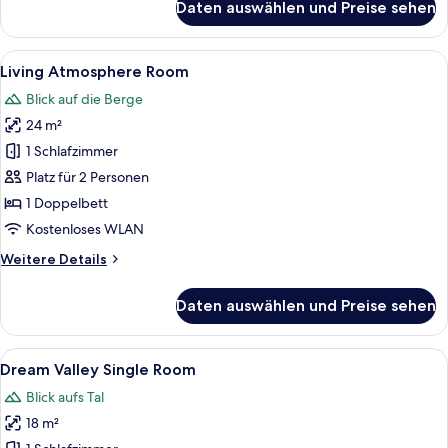
Daten auswählen und Preise sehen
Mountain
Atmosphere
Room
Alle
Living Atmosphere Room | Ausblick 
6
Living Atmosphere Room
Fotos
Blick auf die Berge
für
24 m²
Living
Atmosphere
1 Schlafzimmer
Room
Platz für 2 Personen
anzeigen
1 Doppelbett
Kostenloses WLAN
Weitere
Weitere Details
Details
für
Daten auswählen und Preise sehen
Living
Atmosphere
Room
Alle
Ein Hotelzimmer mit Bett, Schreibtisch
4
Dream Valley Single Room
Fotos
Blick aufs Tal
für
18 m²
Dream