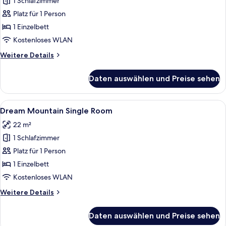
Valley
1 Schlafzimmer
Single
Platz für 1 Person
Room
1 Einzelbett
anzeigen
Kostenloses WLAN
Weitere
Weitere Details
Details
für
Daten auswählen und Preise sehen
Dream
Valley
Single
Alle
Dream Mountain Single Room | Minibar,
5
Room
Dream Mountain Single Room
Fotos
22 m²
für
1 Schlafzimmer
Dream
Mountain
Platz für 1 Person
Single
1 Einzelbett
Room
Kostenloses WLAN
anzeigen
Weitere
Weitere Details
Details
für
Daten auswählen und Preise sehen
Dream