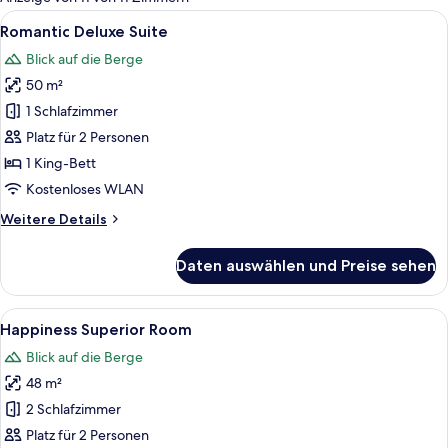
Zimmer
Alle
Ein modernes Schlafzimmer mit großem
8
Romantic Deluxe Suite
Fotos
Blick auf die Berge
für
50 m²
Romantic
Deluxe
1 Schlafzimmer
Suite
Platz für 2 Personen
anzeigen
1 King-Bett
Kostenloses WLAN
Weitere
Weitere Details
Details
für
Daten auswählen und Preise sehen
Romantic
Deluxe
Suite
Alle
Ein Hotelzimmer mit Bett, Nachttisch,
6
Happiness Superior Room
Fotos
Blick auf die Berge
für
48 m²
Happiness
Superior
2 Schlafzimmer
Room
Platz für 2 Personen