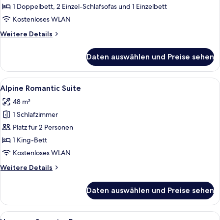
anzeigen
1 Doppelbett, 2 Einzel-Schlafsofas und 1 Einzelbett
Kostenloses WLAN
Weitere
Weitere Details
Details
für
Daten auswählen und Preise sehen
Happiness
Superior
Room
Alle
Ein modernes Schlafzimmer mit einem 
6
Alpine Romantic Suite
Fotos
48 m²
für
1 Schlafzimmer
Alpine
Romantic
Platz für 2 Personen
Suite
1 King-Bett
anzeigen
Kostenloses WLAN
Weitere
Weitere Details
Details
für
Daten auswählen und Preise sehen
Alpine
Romantic
Suite
Alle
Ein Hotelzimmer mit einem großen Bet
5