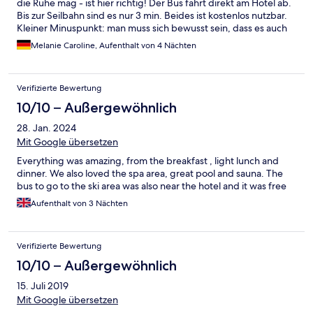
die Ruhe mag - ist hier richtig! Der Bus fährt direkt am Hotel ab.
Bis zur Seilbahn sind es nur 3 min. Beides ist kostenlos nutzbar.
Kleiner Minuspunkt: man muss sich bewusst sein, dass es auch
etwas ältere Zimmer gibt. Auch die sind sehr groß und sauber
Melanie Caroline, Aufenthalt von 4 Nächten
mit guten Betten, aber eben keinesfalls mit den modernen
Zimmern im Neubau zu vergleichen. Uns war es egal gewesen,
wir waren ohnehin nur zum Schlafen auf dem Zimmer.
Verifizierte Bewertung
Insgesamt sejr empfehlenswert und ich würde jederzeit wieder
in diesem Hotel Urlaub buchen.
10/10 – Außergewöhnlich
28. Jan. 2024
Mit Google übersetzen
Everything was amazing, from the breakfast , light lunch and
dinner. We also loved the spa area, great pool and sauna. The
bus to go to the ski area was also near the hotel and it was free
Aufenthalt von 3 Nächten
Verifizierte Bewertung
10/10 – Außergewöhnlich
15. Juli 2019
Mit Google übersetzen