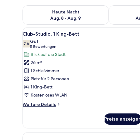
Überprüfe die Verfügbarkeit für heute Nacht, Aug. 8
Überprüfe die
Heute Nacht
Aug. 8 - Aug. 9
Au
Alle
Ein Hotelzimmer mit einem gro
11
Club-Studio, 1 King-Bett
Fotos
Gut
für
7,6
7,6 von 10
(5
5 Bewertungen
Club-
Bewertungen)
Blick auf die Stadt
Studio,
26 m²
1 King-
1 Schlafzimmer
Bett
Platz für 2 Personen
anzeigen
1 King-Bett
Kostenloses WLAN
Weitere
Weitere Details
Details
für
Preise anzeige
Club-
Studio,
1 King-
Bett