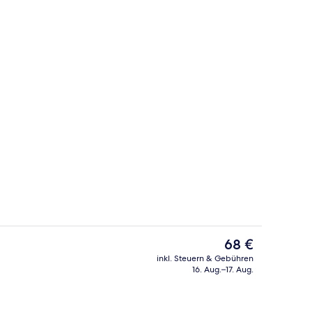
Außenbereich
Der
68 €
aktuelle
inkl. Steuern & Gebühren
Preis
16. Aug.–17. Aug.
Lobby
beträgt
68 €.