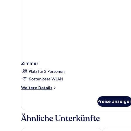
Zimmer
Platz für 2 Personen
Kostenloses WLAN
Weitere
Weitere Details
Details
für
Preise anzeige
Zimmer
Ähnliche Unterkünfte
Club Emerald
Ibis Mumbai 