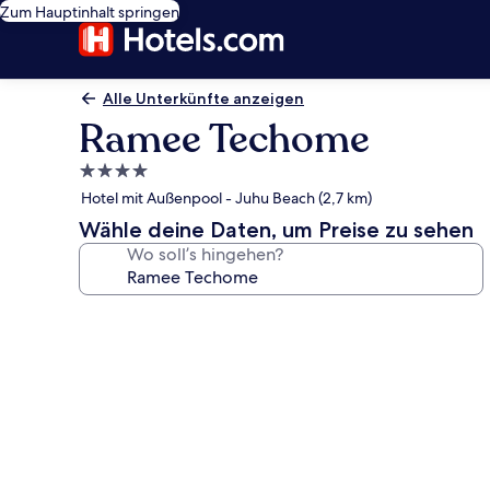
Zum Hauptinhalt springen
Alle Unterkünfte anzeigen
Ramee Techome
4.0-
Sterne-
Hotel mit Außenpool - Juhu Beach (2,7 km)
Unterkunft
Wähle deine Daten, um Preise zu sehen
Wo soll’s hingehen?
Fotogalerie
von
Ramee
Techome