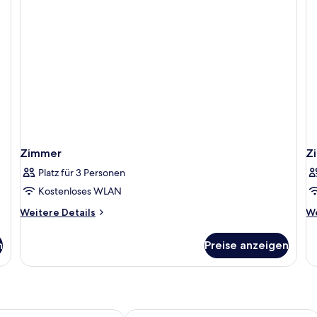
Zimmer
Z
Platz für 3 Personen
Kostenloses WLAN
Weitere
We
Weitere Details
We
Details
De
für
fü
n
Preise anzeigen
Zimmer
Z
Bkc
Galaxy Stays BKC