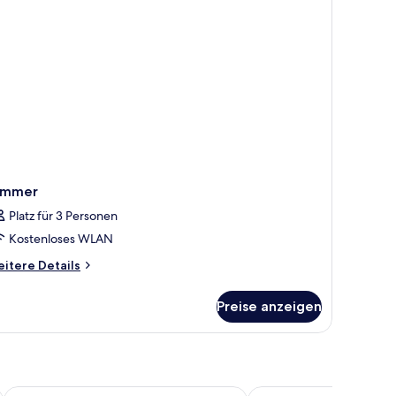
immer
Platz für 3 Personen
Kostenloses WLAN
itere
itere Details
tails
r
Preise anzeigen
immer
Ramada Plaza by Wyndham Palm Grove
ICONIQA - The Lifesty