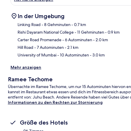
In der Umgebung
Linking Road
- 8 Gehminuten
- 0.7 km
Rishi Dayaram National College
- 11 Gehminuten
- 0.9 km
Kar
Carter Road Promenade
- 6 Autominuten
- 2.0 km
Hill Road
- 7 Autominuten
- 2.1 km
University of Mumbai
- 10 Autominuten
- 3.0 km
Mehr anzeigen
Ramee Techome
Übernachte im Ramee Techome, um nur 15 Autominuten hiervon entfe
kannst im Restaurant etwas essen und dich im Fitnessbereich auspo
entfernt von: Juhu Beach. Andere Reisende haben viel Gutes über da
Informationen zu den Rechten zur Stornierung
Größe des Hotels