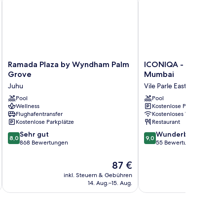
Ramada
ICONIQA
Ramada Plaza by Wyndham Palm
ICONIQA - The Lifes
Plaza
-
Grove
Mumbai
by
The
Juhu
Vile Parle East
Wyndham
Lifestyle
Palm
Pool
Hotel
Pool
Wellness
Kostenlose Parkplätze
Grove
of
Flughafentransfer
Kostenloses WLAN
Juhu
Mumbai
Kostenlose Parkplätze
Restaurant
Vile
8.0
9.0
Sehr gut
Parle
Wunderbar
8,0
9,0
von
von
868 Bewertungen
East
55 Bewertungen
10,
10,
Sehr
Wunderbar,
Der
87 €
gut,
55
Preis
inkl. Steuern & Gebühren
inkl. S
868
Bewertungen
beträgt
14. Aug.–15. Aug.
Bewertungen
87 €