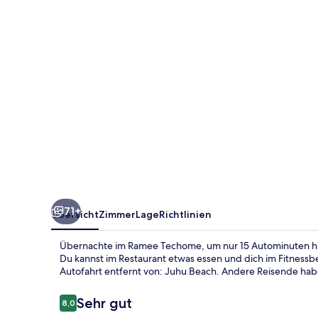
71+
Übersicht
Zimmer
Lage
Richtlinien
Übernachte im Ramee Techome, um nur 15 Autominuten hier
Du kannst im Restaurant etwas essen und dich im Fitnessb
Autofahrt entfernt von: Juhu Beach. Andere Reisende haben
Bewertungen
Sehr gut
8,0
8,0 von 10.