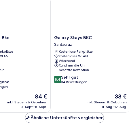
Galaxy
 Bkc
Galaxy Stays BKC
Stays
Santacruz
BKC
arkplätze
Kostenlose Parkplätze
Santacruz
 WLAN
Kostenloses WLAN
Wäscherei
Rund um die Uhr
tür
besetzte Rezeption
8.4
Sehr gut
8,4
agend
von
34 Bewertungen
ungen
10,
Sehr
Der
Der
84 €
38 €
,
gut,
Preis
Preis
inkl. Steuern & Gebühren
inkl. Steuern & Gebühren
34
beträgt
beträgt
4. Sept.–5. Sept.
11. Aug.–12. Aug.
Bewertungen
84 €
38 €
Ähnliche Unterkünfte vergleichen