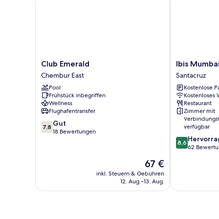
Club
Ibis
Club Emerald
Ibis Mumbai
Emerald
Mumbai
Chembur East
Santacruz
Chembur
Bkc
Pool
Kostenlose P
East
Santacruz
Frühstück inbegriffen
Kostenloses
Wellness
Restaurant
Flughafentransfer
Zimmer mit
Verbindungs
7.8
Gut
verfügbar
7,8
von
18 Bewertungen
8.6
Hervorr
10,
8,6
von
62 Bewert
Gut,
10,
18
Der
67 €
Hervorragend
Bewertungen
Preis
62
inkl. Steuern & Gebühren
beträgt
12. Aug.–13. Aug.
Bewertungen
67 €