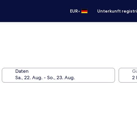
•
EUR
Unterkunft registr
Daten
G