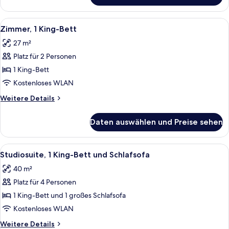
1 King-
Bett
Alle
Zimmersafe, Schreibtisch, Verdunkel
6
und
Zimmer, 1 King-Bett
Fotos
Schlafsofa
27 m²
für
Platz für 2 Personen
Zimmer,
1 King-
1 King-Bett
Bett
Kostenloses WLAN
anzeigen
Weitere
Weitere Details
Details
für
Daten auswählen und Preise sehen
Zimmer,
1 King-
Bett
Alle
Zimmersafe, Schreibtisch, Verdunkel
8
Studiosuite, 1 King-Bett und Schlafsofa
Fotos
40 m²
für
Platz für 4 Personen
Studiosuite,
1 King-
1 King-Bett und 1 großes Schlafsofa
Bett
Kostenloses WLAN
und
Weitere
Weitere Details