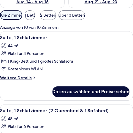
Aug. 14 - Aug. 16
Aug. 21 - Aug. 23
Verfügbare
Alle Zimmer
1 Bett
2 Betten
Über 3 Betten
Filter
für
Anzeige von 10 von 10 Zimmern
Zimmer
Alle
Zimmersafe, Schreibtisch, Verdunkel
8
Suite, 1 Schlafzimmer
Fotos
44 m²
für
Platz für 4 Personen
Suite,
1
1 King-Bett und 1 großes Schlafsofa
Schlafzimmer
Kostenloses WLAN
anzeigen
Weitere
Weitere Details
Details
für
Daten auswählen und Preise sehen
Suite,
1
Schlafzimmer
Alle
Zimmersafe, Schreibtisch, Verdunkel
10
Suite, 1 Schlafzimmer (2 Queenbed & 1 Sofabed)
Fotos
48 m²
für
Platz für 6 Personen
Suite,