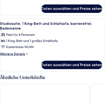
Schlafsofa
Details
anzeigen
für
Daten auswählen und Preise sehen
Studiosuite,
1 King-
Bett
Alle
Zimmersafe, Schreibtisch, Verdunkel
8
und
Studiosuite, 1 King-Bett und Schlafsofa, barrierefrei,
Fotos
Schlafsofa
Badewanne
für
Platz für 4 Personen
Studiosuite,
1 King-Bett und 1 großes Schlafsofa
1 King-
Kostenloses WLAN
Bett
und
Weitere
Weitere Details
Details
Schlafsofa,
für
barrierefrei,
Daten auswählen und Preise sehen
Studiosuite,
Badewanne
1 King-
anzeigen
Bett
Ähnliche Unterkünfte
und
Schlafsofa,
Drury Inn & Suites near Universal Orlando Resort
Sheraton
barrierefrei,
Badewanne