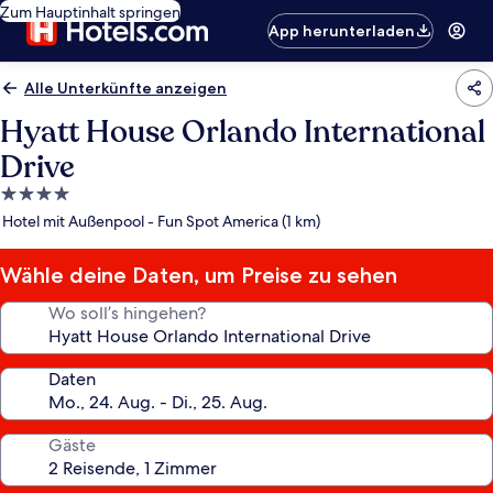
Zum Hauptinhalt springen
App herunterladen
Alle Unterkünfte anzeigen
Hyatt House Orlando International
Drive
4.0-
Sterne-
Hotel mit Außenpool - Fun Spot America (1 km)
Unterkunft
Wähle deine Daten, um Preise zu sehen
Wo soll’s hingehen?
Daten
Gäste