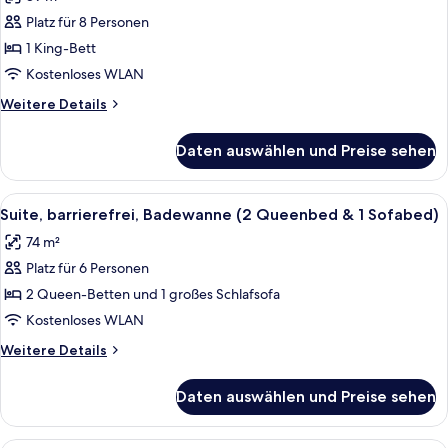
für
Platz für 8 Personen
Suite,
2 Schlafzimmer
1 King-Bett
(1
Kostenloses WLAN
Kingbed
Weitere
Weitere Details
&
Details
2
für
Daten auswählen und Preise sehen
Suite,
Queenbeds)
2 Schlafzimmer
anzeigen
(1
Alle
Zimmersafe, Schreibtisch, Verdunkel
5
Kingbed
Suite, barrierefrei, Badewanne (2 Queenbed & 1 Sofabed)
Fotos
&
74 m²
2
für
Queenbeds)
Platz für 6 Personen
Suite,
barrierefrei,
2 Queen-Betten und 1 großes Schlafsofa
Badewanne
Kostenloses WLAN
(2
Weitere
Weitere Details
Queenbed
Details
&
für
Daten auswählen und Preise sehen
Suite,
1
barrierefrei,
Sofabed)
Badewanne
Zimmersafe, Schreibtisch, Verdunkel