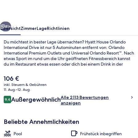
International
Drive
rück
Weiter
81+
Übersicht
Zimmer
Lage
Richtlinien
Du möchtest in bester Lage übernachten? Hyatt House Orlando
International Drive ist nur 5 Autominuten entfernt von: Orlando
International Premium Outlets und Universal Orlando Resort™. Nach
etwas Sport im rund um die Uhr geöffneten Fitnessbereich kannst
du im Restaurant etwas essen oder dich bei einem Drink in der
Bar/Lounge entspannen. Ein Außenpool und eine Terrasse gehören
ebenfalls zum Angebot.
Der
106 €
aktuelle
inkl. Steuern & Gebühren
Preis
11. Aug.–12. Aug.
Tägliches inbegriffenes Frühstücksbuf
beträgt
Bewertungen
Alle 2.113 Bewertungen
Außergewöhnlich
106 €.
9,4
9,4 von 10.
anzeigen
Beliebte Annehmlichkeiten
Pool
Frühstück inbegriffen