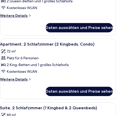
1
2 Queen-Betten und 1 großes Schlafsofa
Schlafzimmer
Kostenloses WLAN
(2
Weitere
Weitere Details
Queenbed
Details
&
für
Daten auswählen und Preise sehen
Suite,
1
1
Sofabed)
Schlafzimmer
Alle
Apartment, 2 Schlafzimmer (2 Kingbed
anzeigen
10
(2
Apartment, 2 Schlafzimmer (2 Kingbeds, Condo)
Fotos
Queenbed
72 m²
&
für
1
Platz für 6 Personen
Apartment,
Sofabed)
2 Schlafzimmer
2 King-Betten und 1 großes Schlafsofa
(2
Kostenloses WLAN
Kingbeds,
Weitere
Weitere Details
Condo)
Details
anzeigen
für
Daten auswählen und Preise sehen
Apartment,
2 Schlafzimmer
(2
Alle
Zimmersafe, Schreibtisch, Verdunkel
12
Kingbeds,
Suite, 2 Schlafzimmer (1 Kingbed & 2 Queenbeds)
Fotos
Condo)
89 m²