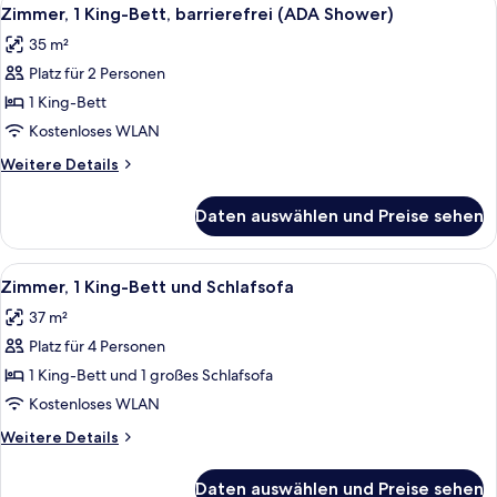
Alle
anzeigen
6
(2
Zimmer, 1 King-Bett, barrierefrei (ADA Shower)
Fotos
Queenbed
35 m²
&
für
1
Platz für 2 Personen
Zimmer,
Sofabed)
1 King-
1 King-Bett
Bett,
Kostenloses WLAN
barrierefrei
Weitere
Weitere Details
(ADA
Details
Shower)
für
Daten auswählen und Preise sehen
Zimmer,
anzeigen
1 King-
Bett,
Alle
Zimmer, 1 King-Bett und Schlafsofa |
7
barrierefrei
Zimmer, 1 King-Bett und Schlafsofa
Fotos
(ADA
37 m²
Shower)
für
Platz für 4 Personen
Zimmer,
1 King-
1 King-Bett und 1 großes Schlafsofa
Bett
Kostenloses WLAN
und
Weitere
Weitere Details
Schlafsofa
Details
anzeigen
für
Daten auswählen und Preise sehen
Zimmer,