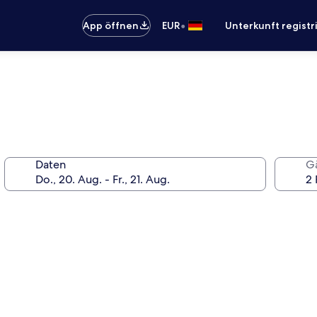
•
App öffnen
EUR
Unterkunft registr
Daten
G