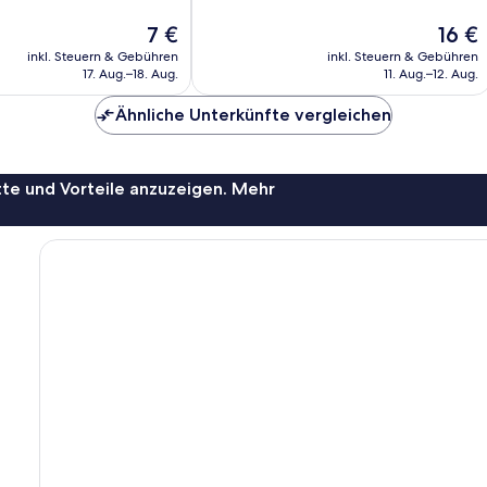
Außergewöhnlich,
Der
Der
7 €
16 €
1
Preis
Preis
Bewertung
inkl. Steuern & Gebühren
inkl. Steuern & Gebühren
beträgt
beträg
17. Aug.–18. Aug.
11. Aug.–12. Aug.
7 €
16 €
Ähnliche Unterkünfte vergleichen
te und Vorteile anzuzeigen. Mehr