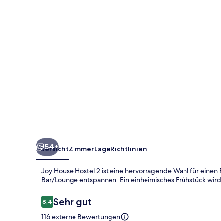
54+
Übersicht
Zimmer
Lage
Richtlinien
Joy House Hostel 2 ist eine hervorragende Wahl für einen 
Bar/Lounge entspannen. Ein einheimisches Frühstück wird
Bewertungen
Sehr gut
8,4
8,4 von 10.
116 externe Bewertungen