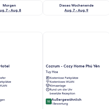
 - Aug. 7.
 Verfügbarkeit für morgen, Aug. 7 - Aug. 8.
Überprüfe die Verfügbarkeit für dies
Morgen
Dieses Wochenende
ug. 7 - Aug. 8
Aug. 7 - Aug. 9
tel
Cozrum - Cozy Home Phú Yên
Cozrum
Hotel
Cozrum - Cozy Home Phú Yên
-
Tuy Hoa
Cozy
nsfer
Kostenlose Parkplätze
Home
arkplätze
Kostenloses WLAN
Phú
 WLAN
Klimaanlage
Yên
Rund um die Uhr
Tuy
besetzte Rezeption
Hoa
10.0
Außergewöhnlich
ngen
10
von
1 Bewertung
10,