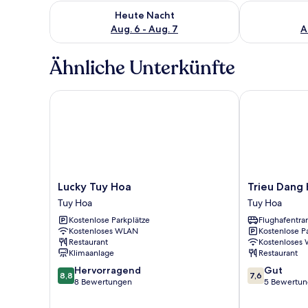
Überprüfe die Verfügbarkeit für heute Nacht, Aug. 6
Überprüfe die
Heute Nacht
Aug. 6 - Aug. 7
A
Ähnliche Unterkünfte
Lucky Tuy Hoa
Trieu Dang Ho
Lucky
Trieu
Lucky Tuy Hoa
Trieu Dang 
Tuy
Dang
Tuy Hoa
Tuy Hoa
Hoa
Hotel
Kostenlose Parkplätze
Flughafentra
Tuy
Tuy
Kostenloses WLAN
Kostenlose P
Hoa
Hoa
Restaurant
Kostenloses
Klimaanlage
Restaurant
8.8
7.6
Hervorragend
Gut
8,8
7,6
von
von
8 Bewertungen
5 Bewertu
10,
10,
Hervorragend,
Gut,