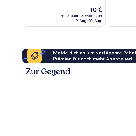
8
5
Der
10 €
Bewertungen
Bewertungen
Preis
inkl. Steuern & Gebühren
beträgt
9. Aug.–10. Aug.
10 €
Melde dich an, um verfügbare Rabat
Prämien für noch mehr Abenteuer!
Zur Gegend