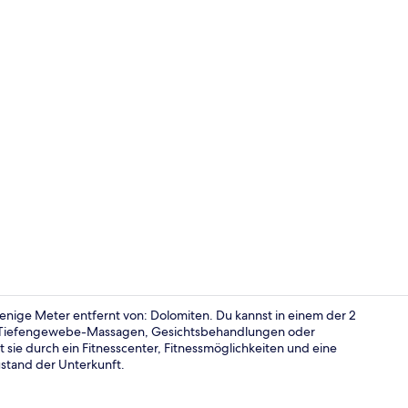
Ansicht von
wenige Meter entfernt von: Dolomiten. Du kannst in einem der 2
it Tiefengewebe-Massagen, Gesichtsbehandlungen oder
sie durch ein Fitnesscenter, Fitnessmöglichkeiten und eine
Körperbeha
tand der Unterkunft.