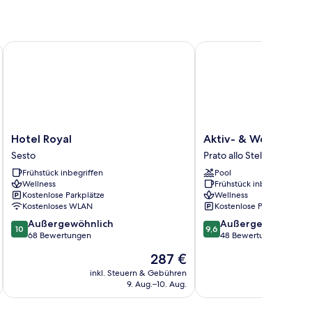
Hotel Royal
Aktiv- & Wellnesshotel
Hotel
Aktiv-
Hotel Royal
Aktiv- & Wellnesshot
Royal
&
Sesto
Prato allo Stelvio
Sesto
Wellnesshotel
Frühstück inbegriffen
Pool
Zentral
Wellness
Frühstück inbegriffen
Prato
Kostenlose Parkplätze
Wellness
allo
Kostenloses WLAN
Kostenlose Parkplätze
Stelvio
10.0
9.6
Außergewöhnlich
Außergewöhnlich
10
9,6
von
von
68 Bewertungen
48 Bewertungen
10,
10,
Der
287 €
Außergewöhnlich,
Außergewöhnlich,
Preis
68
48
inkl. Steuern & Gebühren
inkl. S
beträgt
9. Aug.–10. Aug.
Bewertungen
Bewertungen
287 €