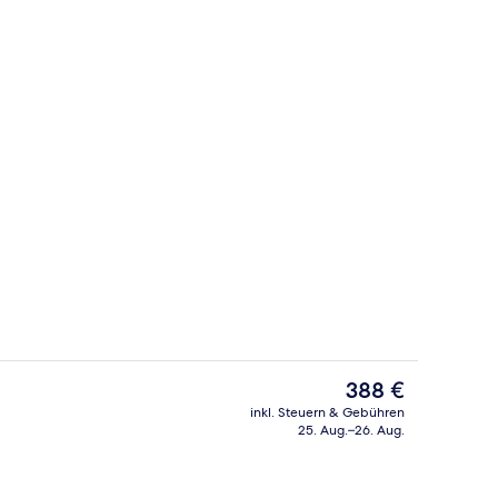
 oben
2 Innenpools
Der
388 €
aktuelle
inkl. Steuern & Gebühren
Preis
25. Aug.–26. Aug.
ndlungen, Warmsteinmassagen, Tiefengewebe-Massagen
Frühstücksbuffet
beträgt
388 €.