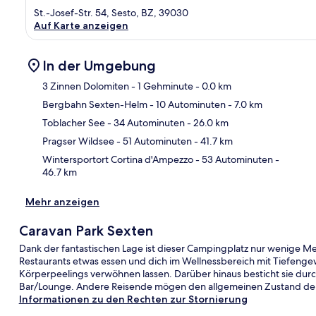
St.-Josef-Str. 54, Sesto, BZ, 39030
Auf Karte anzeigen
In der Umgebung
3 Zinnen Dolomiten
- 1 Gehminute
- 0.0 km
Bergbahn Sexten-Helm
- 10 Autominuten
- 7.0 km
Kar
Toblacher See
- 34 Autominuten
- 26.0 km
Pragser Wildsee
- 51 Autominuten
- 41.7 km
Wintersportort Cortina d'Ampezzo
- 53 Autominuten
-
46.7 km
Mehr anzeigen
Caravan Park Sexten
Dank der fantastischen Lage ist dieser Campingplatz nur wenige Me
Restaurants etwas essen und dich im Wellnessbereich mit Tiefe
Körperpeelings verwöhnen lassen. Darüber hinaus besticht sie durch
Bar/Lounge. Andere Reisende mögen den allgemeinen Zustand der
Informationen zu den Rechten zur Stornierung