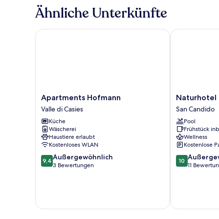
Unterkunft,
Ähnliche Unterkünfte
2 Schlafzimmer
(Dolomites
Lodge)
Apartments Hofmann
Naturhotel Le
Apartments
Naturhotel
Apartments Hofmann
Naturhotel 
Hofmann
Leitlhof
Valle di Casies
San Candido
Valle
San
Küche
Pool
di
Candido
Wäscherei
Frühstück inb
Casies
Haustiere erlaubt
Wellness
Kostenloses WLAN
Kostenlose P
9.4
10.0
Außergewöhnlich
Außerge
9,4
10
von
von
3 Bewertungen
11 Bewertu
10,
10,
Außergewöhnlich,
Außergewöhnl
3
11
Bewertungen
Bewertungen