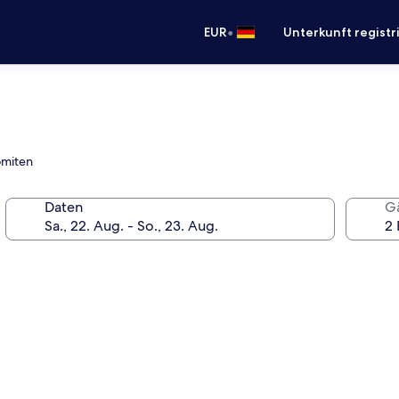
•
EUR
Unterkunft registr
omiten
Daten
G