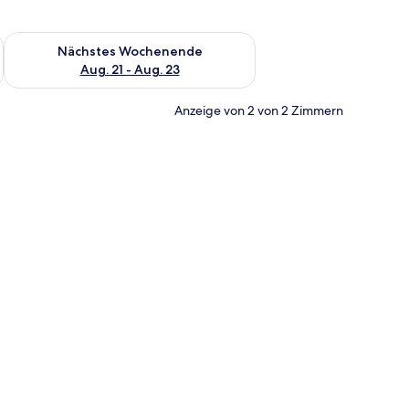
es Wochenende, Aug. 14 - Aug. 16.
Überprüfe die Verfügbarkeit für nächstes Wochenende, Aug. 2
Nächstes Wochenende
Aug. 21 - Aug. 23
Anzeige von 2 von 2 Zimmern
immer | Wohnbereich