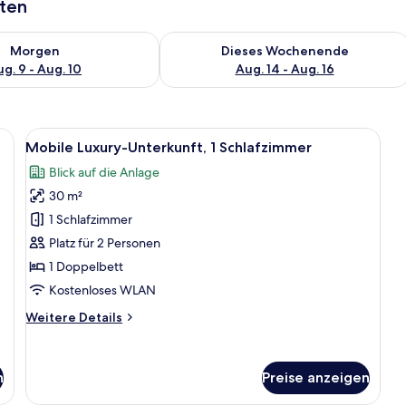
aten
 - Aug. 9.
 Verfügbarkeit für morgen, Aug. 9 - Aug. 10.
Überprüfe die Verfügbarkeit für dies
Morgen
Dieses Wochenende
g. 9 - Aug. 10
Aug. 14 - Aug. 16
 Bett, einem Waschbecken und einer Dusche.
Alle
Mobile Luxury-Unterkunft, 1 Schlafz
7
Mobile Luxury-Unterkunft, 1 Schlafzimmer
Fotos
Blick auf die Anlage
für
30 m²
Mobile
Luxury-
1 Schlafzimmer
Unterkunft,
Platz für 2 Personen
1
1 Doppelbett
Schlafzimmer
Kostenloses WLAN
anzeigen
Weitere
Weitere Details
Details
für
Mobile
n
Preise anzeigen
Luxury-
Unterkunft,