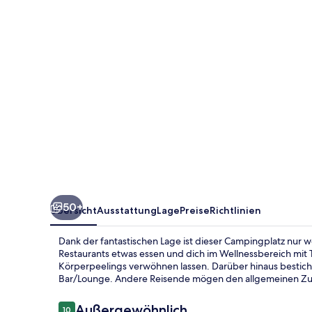
50+
Übersicht
Ausstattung
Lage
Preise
Richtlinien
Dank der fantastischen Lage ist dieser Campingplatz nur 
Restaurants etwas essen und dich im Wellnessbereich m
Körperpeelings verwöhnen lassen. Darüber hinaus besticht 
Bar/Lounge. Andere Reisende mögen den allgemeinen Zus
Bewertungen
Außergewöhnlich
10