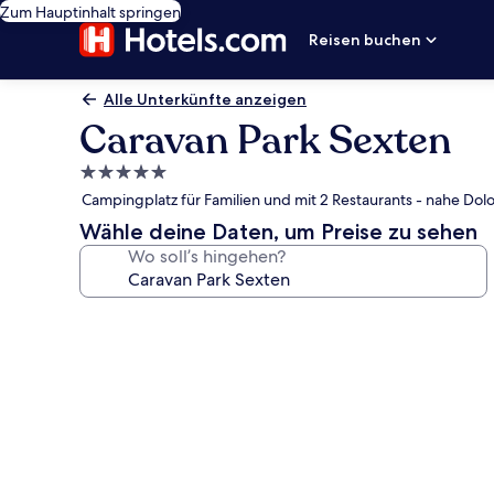
Zum Hauptinhalt springen
Reisen buchen
Alle Unterkünfte anzeigen
Caravan Park Sexten
5.0-
Sterne-
Campingplatz für Familien und mit 2 Restaurants - nahe Dol
Unterkunft
Wähle deine Daten, um Preise zu sehen
Wo soll’s hingehen?
Fotogalerie
von
Caravan
Park
Sexten