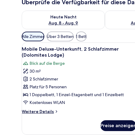
Überprüfe die Verfügbarkeit für diese D
Überprüfe die Verfügbarkeit für heute Nacht, Aug. 8
Überprüfe die
Heute Nacht
Aug. 8 - Aug. 9
Au
Verfügbare
Alle Zimmer
Über 3 Betten
1 Bett
Filter
Alle
Ein Zimmer aus Holz mit einem
für
8
Mobile Deluxe-Unterkunft, 2 Schlafzimmer
Fotos
Zimmer
(Dolomites Lodge)
für
Blick auf die Berge
Mobile
30 m²
Deluxe-
2 Schlafzimmer
Unterkunft,
2 Schlafzimmer
Platz für 5 Personen
(Dolomites
1 Doppelbett, 1 Einzel-Etagenbett und 1 Einzelbett
Lodge)
Kostenloses WLAN
anzeigen
Weitere
Weitere Details
Details
für
Preise anzeige
Mobile
Deluxe-