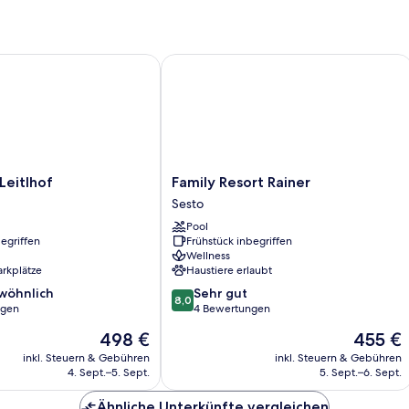
1
Schlafzimmer
itlhof
Family Resort Rainer
Family
Leitlhof
Family Resort Rainer
Resort
Sesto
Rainer
Pool
Sesto
egriffen
Frühstück inbegriffen
Wellness
arkplätze
Haustiere erlaubt
8.0
wöhnlich
Sehr gut
8,0
von
ngen
4 Bewertungen
10,
Der
Der
498 €
455 €
ich,
Sehr
Preis
Preis
gut,
inkl. Steuern & Gebühren
inkl. Steuern & Gebühren
beträgt
beträgt
4. Sept.–5. Sept.
5. Sept.–6. Sept.
4
498 €
455 €
Bewertungen
Ähnliche Unterkünfte vergleichen