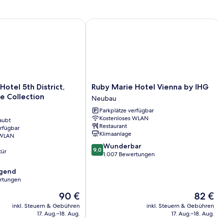
l 5th District, part of Sircle Collection
Ruby Marie Hotel Vienna by IHG
Ruby
otel 5th District,
Ruby Marie Hotel Vienna by IHG
Marie
le Collection
Neubau
Hotel
Parkplätze verfügbar
Vienna
Kostenloses WLAN
aubt
by
Restaurant
erfügbar
IHG
Klimaanlage
 WLAN
Neubau
9.0
Wunderbar
9,0
tür
von
1.007 Bewertungen
10,
agend
Wunderbar,
rtungen
1.007
Bewertungen
Der
Der
90 €
82 €
,
Preis
Preis
inkl. Steuern & Gebühren
inkl. Steuern & Gebühren
beträgt
beträgt
17. Aug.–18. Aug.
17. Aug.–18. Aug.