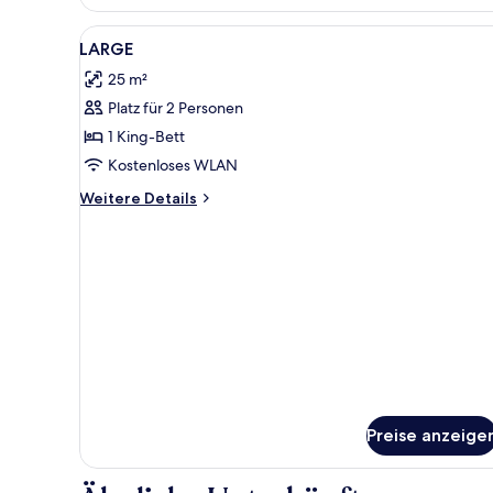
Alle
Zimmersafe, Schreibtisch, lapt
5
LARGE
Fotos
25 m²
für
Platz für 2 Personen
LARGE
anzeigen
1 King-Bett
Kostenloses WLAN
Weitere
Weitere Details
Details
für
LARGE
Preise anzeige