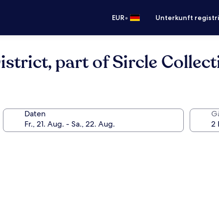
•
EUR
Unterkunft registr
trict, part of Sircle Collect
Daten
G