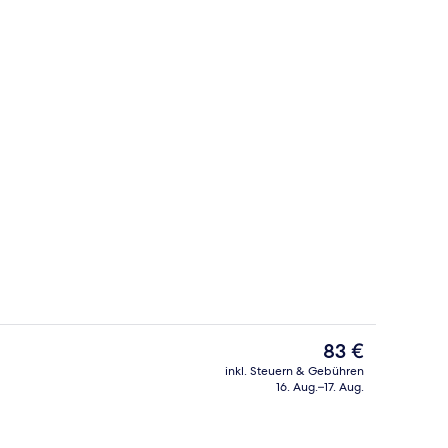
ich
Tagungsbereich
Der
83 €
aktuelle
inkl. Steuern & Gebühren
Preis
16. Aug.–17. Aug.
ich
Zimmer (Small) | Zimmersafe, Schreibt
beträgt
83 €.