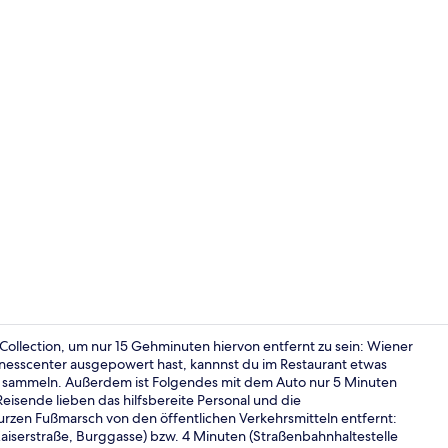
Tagungsbere
 Collection, um nur 15 Gehminuten hiervon entfernt zu sein: Wiener
nesscenter ausgepowert hast, kannnst du im Restaurant etwas
e sammeln. Außerdem ist Folgendes mit dem Auto nur 5 Minuten
Tagungsbere
isende lieben das hilfsbereite Personal und die
kurzen Fußmarsch von den öffentlichen Verkehrsmitteln entfernt:
aiserstraße, Burggasse) bzw. 4 Minuten (Straßenbahnhaltestelle