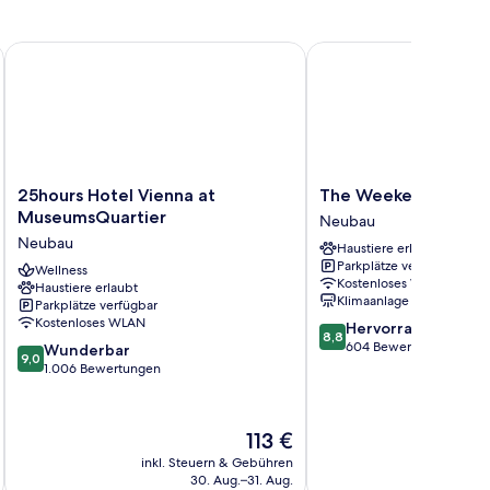
25hours Hotel Vienna at MuseumsQuartier
The Weekend Hotel
25hours
The
25hours Hotel Vienna at
The Weekend Hotel
Hotel
Weekend
MuseumsQuartier
Neubau
Vienna
Hotel
Neubau
Haustiere erlaubt
at
Neubau
Parkplätze verfügbar
MuseumsQuartier
Wellness
Kostenloses WLAN
Haustiere erlaubt
Neubau
Klimaanlage
Parkplätze verfügbar
Kostenloses WLAN
8.8
Hervorragend
8,8
von
604 Bewertungen
9.0
Wunderbar
9,0
10,
von
1.006 Bewertungen
Hervorragend,
10,
604
Wunderbar,
Bewertungen
1.006
Der
113 €
Bewertungen
Preis
inkl. Steuern & Gebühren
inkl. S
beträgt
30. Aug.–31. Aug.