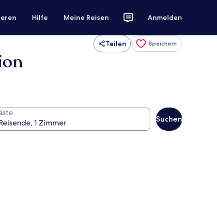
ieren
Hilfe
Meine Reisen
Anmelden
Teilen
Speichern
ion
äste
Suchen