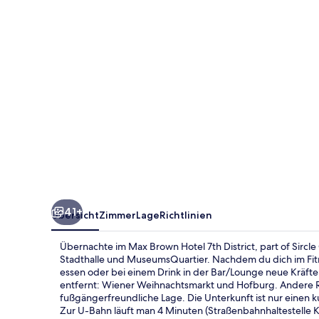
District,
part
of
Sircle
Collection
41+
Übersicht
Zimmer
Lage
Richtlinien
Übernachte im Max Brown Hotel 7th District, part of Sircle
Stadthalle und MuseumsQuartier. Nachdem du dich im Fit
essen oder bei einem Drink in der Bar/Lounge neue Kräft
entfernt: Wiener Weihnachtsmarkt und Hofburg. Andere Re
fußgängerfreundliche Lage. Die Unterkunft ist nur einen 
Zur U-Bahn läuft man 4 Minuten (Straßenbahnhaltestelle K