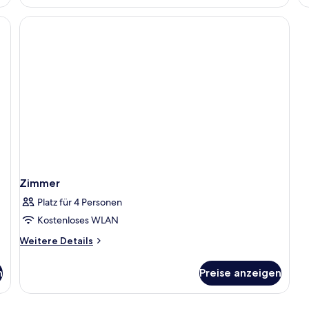
opgeeigneter Arbeitsplatz
Zimmer
Platz für 4 Personen
Kostenloses WLAN
Weitere
Weitere Details
Details
für
n
Preise anzeigen
Zimmer