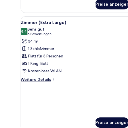
für
Preise anzeige
Zimmer
(Small)
Alle
Ein modernes Schlafzimmer mit
7
Zimmer (Extra Large)
Fotos
Sehr gut
für
8,4
8,4 von 10
(6
6 Bewertungen
Zimmer
Bewertungen)
34 m²
(Extra
1 Schlafzimmer
Large)
Platz für 3 Personen
anzeigen
1 King-Bett
Kostenloses WLAN
Weitere
Weitere Details
Details
für
Zimmer
(Extra
Large)
Preise anzeige