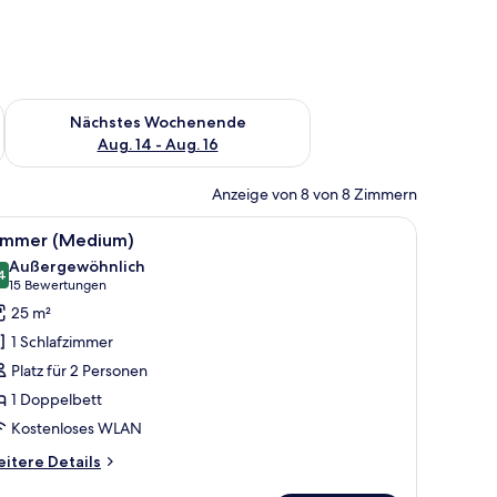
es Wochenende, Aug. 7 - Aug. 9.
Überprüfe die Verfügbarkeit für nächstes Wochenende, Aug. 1
Nächstes Wochenende
Aug. 14 - Aug. 16
Anzeige von 8 von 8 Zimmern
 Sessel, einer Pflanze, einem Plattenspieler und einem Buch auf einem Tisch.
le
Zimmer (Medium) | Zimmersafe, Schreibtisch, 
5
immer (Medium)
otos
Außergewöhnlich
ür
4
9,4 von 10
(15
15 Bewertungen
immer
Bewertungen)
25 m²
Medium)
1 Schlafzimmer
nzeigen
Platz für 2 Personen
1 Doppelbett
Kostenloses WLAN
itere
itere Details
tails