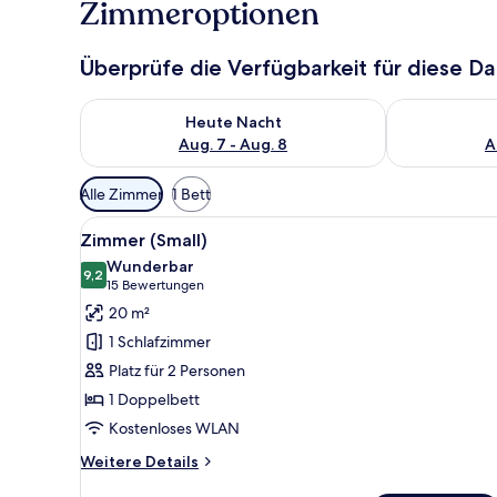
Zimmeroptionen
Überprüfe die Verfügbarkeit für diese D
Überprüfe die Verfügbarkeit für heute Nacht, Aug. 7
Überprüfe die
Heute Nacht
Aug. 7 - Aug. 8
A
Verfügbare
Alle Zimmer
1 Bett
Filter
Alle
Zimmer (Small) | Zimmersafe, S
für
4
Zimmer (Small)
Fotos
Zimmer
Wunderbar
für
9,2
9,2 von 10
(15
15 Bewertungen
Zimmer
Bewertungen)
20 m²
(Small)
1 Schlafzimmer
anzeigen
Platz für 2 Personen
1 Doppelbett
Kostenloses WLAN
Weitere
Weitere Details
Details