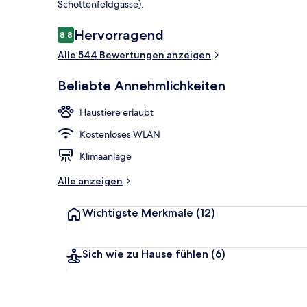
Schottenfeldgasse).
Bewertungen
Hervorragend
8,8
8,8 von 10.
Restaurant
Alle 544 Bewertungen anzeigen
Beliebte Annehmlichkeiten
Haustiere erlaubt
Kostenloses WLAN
Klimaanlage
Alle anzeigen
Wichtigste Merkmale
(12)
Sich wie zu Hause fühlen
(6)