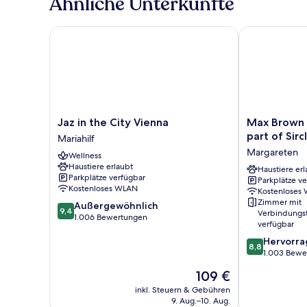
Ähnliche Unterkünfte
Jaz in the City Vienna
Max Brown Hote
Jaz
Max
Jaz in the City Vienna
Max Brown H
in
Brown
part of Sirc
Mariahilf
the
Hotel
Margareten
Wellness
City
5th
Haustiere erlaubt
Vienna
District,
Haustiere erl
Parkplätze verfügbar
Parkplätze v
Mariahilf
part
Kostenloses WLAN
Kostenloses
of
Zimmer mit
9.4
Außergewöhnlich
Sircle
9,4
Verbindungs
von
1.006 Bewertungen
Collection
verfügbar
10,
Margareten
8.8
Hervorr
Außergewöhnlich,
8,8
von
1.003 Bewe
1.006
10,
Bewertungen
Der
109 €
Hervorragend
Preis
1.003
inkl. Steuern & Gebühren
beträgt
9. Aug.–10. Aug.
Bewertungen