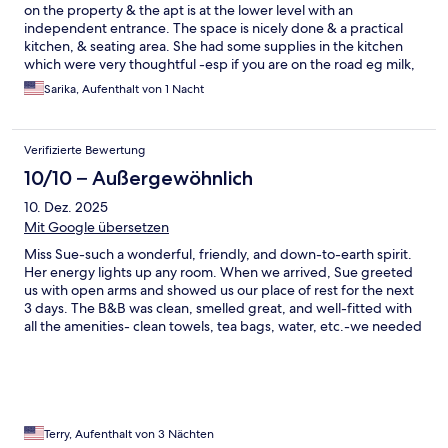
on the property & the apt is at the lower level with an
independent entrance. The space is nicely done & a practical
kitchen, & seating area. She had some supplies in the kitchen
which were very thoughtful -esp if you are on the road eg milk,
cereal, sugar, salt etc The grounds are quite lovely - a nice
Sarika, Aufenthalt von 1 Nacht
garden with flowers, ferns, Orchids & tropical fruit trees, You
are free to walk around & help yourself to fruit if u want to. The
pool is also an added bonus( though we did not use it) Suzanne
Verifizierte Bewertung
also helped us with restaurant recommendations & getting
Uber/ transport options. Would wholeheartedly recommend
10/10 – Außergewöhnlich
Suzzane’s BnB ( we did not opt for the breakfast option)
10. Dez. 2025
Mit Google übersetzen
Miss Sue-such a wonderful, friendly, and down-to-earth spirit.
Her energy lights up any room. When we arrived, Sue greeted
us with open arms and showed us our place of rest for the next
3 days. The B&B was clean, smelled great, and well-fitted with
all the amenities- clean towels, tea bags, water, etc.-we needed
for our stay. The backyard is a wonder to behold with beautifully
maintained garden- Greco-like inspiration. Privacy at its peak
and a homeliness to cherish. There is a pool (we didn't use but
will do so on our next visit). The community is safe and secure.
We never felt uncomfortable. The BB is also close to
supermarkets but further away from the bustling streets if
Terry, Aufenthalt von 3 Nächten