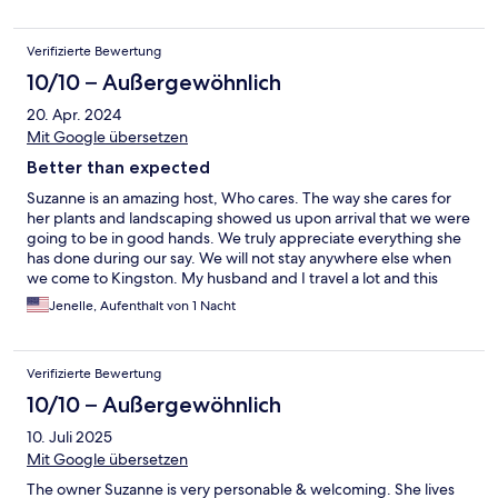
Verifizierte Bewertung
10/10 – Außergewöhnlich
20. Apr. 2024
Mit Google übersetzen
Better than expected
Suzanne is an amazing host, Who cares. The way she cares for
her plants and landscaping showed us upon arrival that we were
going to be in good hands. We truly appreciate everything she
has done during our say. We will not stay anywhere else when
we come to Kingston. My husband and I travel a lot and this
place gets all 5 stars. Clean, friendly, good food, great
Jenelle, Aufenthalt von 1 Nacht
conversation and pleasant atmosphere.
Verifizierte Bewertung
10/10 – Außergewöhnlich
10. Juli 2025
Mit Google übersetzen
The owner Suzanne is very personable & welcoming. She lives