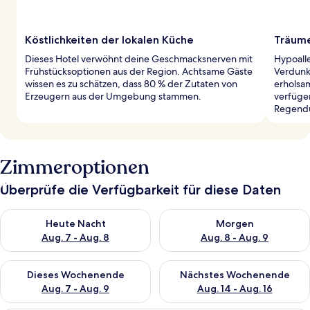
Köstlichkeiten der lokalen Küche
Träume
Dieses Hotel verwöhnt deine Geschmacksnerven mit
Hypoall
Frühstücksoptionen aus der Region. Achtsame Gäste
Verdunk
wissen es zu schätzen, dass 80 % der Zutaten von
erholsam
Erzeugern aus der Umgebung stammen.
verfüge
Regend
Zimmeroptionen
Überprüfe die Verfügbarkeit für diese Daten
Überprüfe die Verfügbarkeit für heute Nacht, Aug. 7 - Aug. 8.
Überprüfe die Verfügbarkeit f
Heute Nacht
Morgen
Aug. 7 - Aug. 8
Aug. 8 - Aug. 9
Überprüfe die Verfügbarkeit für dieses Wochenende, Aug. 7 - 
Überprüfe die Verfügbarkeit f
Dieses Wochenende
Nächstes Wochenende
Aug. 7 - Aug. 9
Aug. 14 - Aug. 16