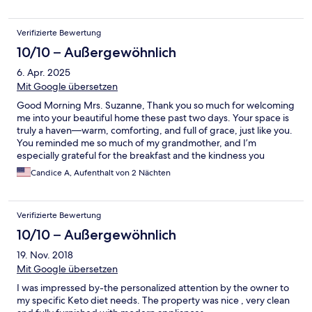
nature inspires your soul. Additionally, Sue connected us with
Camille, who provided reliable transportation to get around
town. We had a fantastic time and would highly recommend
Verifizierte Bewertung
booking Millsborough BB.
10/10 – Außergewöhnlich
6. Apr. 2025
Mit Google übersetzen
Good Morning Mrs. Suzanne, Thank you so much for welcoming
me into your beautiful home these past two days. Your space is
truly a haven—warm, comforting, and full of grace, just like you.
You reminded me so much of my grandmother, and I’m
especially grateful for the breakfast and the kindness you
extended throughout my stay. Please extend my thanks to Mr.
Candice A, Aufenthalt von 2 Nächten
Clinton as well—your hospitality meant so much to me. The
tranquil environment at Millsborough BB is perfect for a
vacation away. The ambiance and hospitality is 10/10. My uncle
Verifizierte Bewertung
said you are a gem, Mrs.Suzanne and I wholeheartedly agree.
You helped make a difficult time—being here for my mom’s
10/10 – Außergewöhnlich
memorial—a little more peaceful, and for that, I’m deeply
19. Nov. 2018
thankful. I would highly recommend Millsborough BB for
anyone to stay. With gratitude, Candice
Mit Google übersetzen
I was impressed by-the personalized attention by the owner to
my specific Keto diet needs. The property was nice , very clean