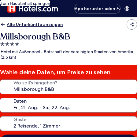
Zum Hauptinhalt springen
App herunterladen
Alle Unterkünfte anzeigen
Millsborough B&B
4.0-
Sterne-
Hotel mit Außenpool - Botschaft der Vereinigten Staaten von Amerika
Unterkunft
(2,5 km)
Wähle deine Daten, um Preise zu sehen
Wo soll’s hingehen?
Daten
Gäste