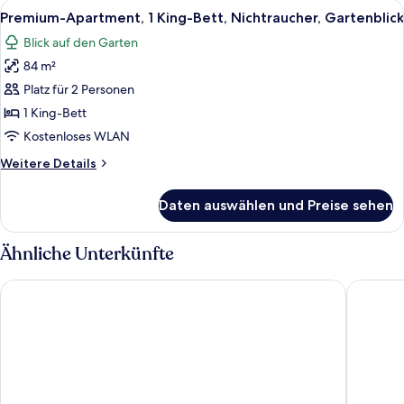
Alle
Premium-Apartment, 1 King-Bett, Nich
50
Premium-Apartment, 1 King-Bett, Nichtraucher, Gartenblick
Fotos
Blick auf den Garten
für
84 m²
Premium-
Apartment,
Platz für 2 Personen
1 King-
1 King-Bett
Bett,
Kostenloses WLAN
Nichtraucher,
Weitere
Weitere Details
Gartenblick
Details
anzeigen
für
Daten auswählen und Preise sehen
Premium-
Apartment,
1 King-
Ähnliche Unterkünfte
Bett,
Nichtraucher,
Altamont Court Hotel
Hotel Fo
Gartenblick