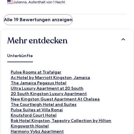
Julianna, Aufenthalt von 1 Nacht
Alle 19 Bewertungen anzeigen
Mehr entdecken
Unterkünfte
L
Pulse Rooms at Trafalgar
i
L
Ac Hotel by Marriott Kingston, Jamaica
n
i
L
The Jamaica Pegasus Hotel
k
n
i
L
Ultra Luxury Apartment at 20 South
,
k
n
i
L
20 South Kingston Luxury Apartment
d
,
k
n
i
L
New Kingston Guest Apartment At Chelsea
e
d
,
k
n
i
L
The Courtleigh Hotel and Suites
r
e
d
,
k
n
i
L
Pulse Suites at Villa Ronai
d
r
e
d
,
k
n
i
L
Knutsford Court Hotel
i
d
r
e
d
,
k
n
i
L
Rok Hotel Kingston, Tapestry Collection by Hilton
e
i
d
r
e
d
,
k
n
i
L
Kingsworth Hostel
f
e
i
d
r
e
d
,
k
n
i
L
Harmony Vybz Apartment