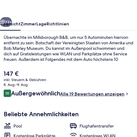
rück
Weiter
73+
Übersicht
Zimmer
Lage
Richtlinien
Übernachte im Millsborough B&B, um nur 5 Autominuten hiervon
entfernt zu sein: Botschaft der Vereinigten Staaten von Amerika und
Bob Marley Museum. Du kannst im Außenpool schwimmen und
dich auf Gratisleistungen wie WLAN und Parkplätze ohne Service
freuen. Außerdem ist Folgendes mit dem Auto höchstens 10
Minuten entfernt: Devon House und National Stadium (Stadion).
Der
147 €
aktuelle
inkl. Steuern & Gebühren
Preis
8. Aug.–9. Aug.
Außenpool
beträgt
Bewertungen
Außergewöhnlich
10
Alle 19 Bewertungen anzeigen
147 €.
10 von 10.
Beliebte Annehmlichkeiten
Pool
Flughafentransfer
Kostenlose Parkplätze
Kostenloses WLAN