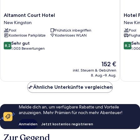
Altamont
Hotel
Altamont Court Hotel
Hotel 
Court
Four
New Kingston
New Kin
Hotel
Seasons
Pool
Frühstück inbegriffen
Pool
New
New
Kostenlose Parkplätze
Kostenloses WLAN
Flugha
Kingston
Kingsto
8.2
8.2
Sehr gut
Seh
8,2
8,2
von
von
1.003 Bewertungen
1.00
10,
10,
Sehr
Sehr
Der
152 €
gut,
gut,
Preis
inkl. Steuern & Gebühren
1.003
1.006
beträgt
8. Aug.–9. Aug.
Bewertungen
Bewert
152 €
Ähnliche Unterkünfte vergleichen
Melde dich an, um verfügbare Rabatte und Vorteile
anzuzeigen. Mehr Prämien für noch mehr Abenteuer!
Anmelden
Jetzt kostenlos registrieren
Zur Gegend