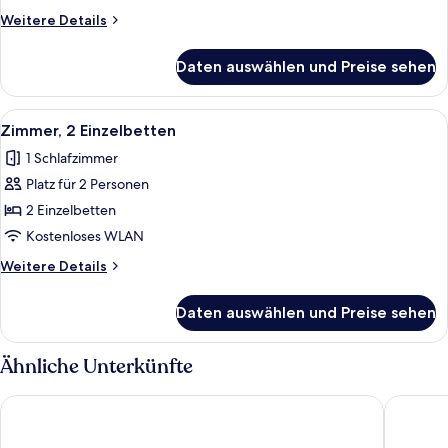
und
Weitere
Weitere Details
Schlafsofa
Details
anzeigen
für
Daten auswählen und Preise sehen
Zimmer,
1 Queen-
Bett
Alle
Ein Hotelzimmer mit Fernseher, zwei 
5
und
Zimmer, 2 Einzelbetten
Fotos
Schlafsofa
1 Schlafzimmer
für
Platz für 2 Personen
Zimmer,
2 Einzelbetten
2 Einzelbetten
anzeigen
Kostenloses WLAN
Weitere
Weitere Details
Details
für
Daten auswählen und Preise sehen
Zimmer,
2 Einzelbetten
Ähnliche Unterkünfte
Hampton by Hilton Edinburgh Airport
Premier 