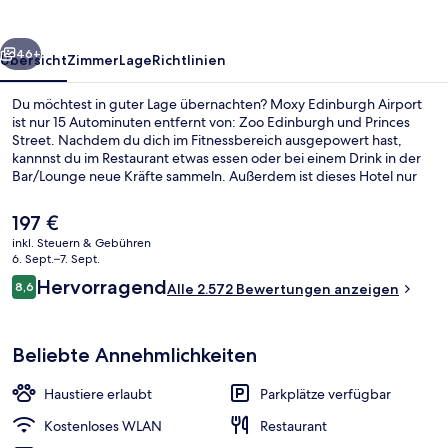
rück
Weiter
46+
Übersicht
Zimmer
Lage
Richtlinien
Du möchtest in guter Lage übernachten? Moxy Edinburgh Airport
ist nur 15 Autominuten entfernt von: Zoo Edinburgh und Princes
Street. Nachdem du dich im Fitnessbereich ausgepowert hast,
kannnst du im Restaurant etwas essen oder bei einem Drink in der
Bar/Lounge neue Kräfte sammeln. Außerdem ist dieses Hotel nur
eine kurze Autofahrt entfernt von: Murrayfield Stadium. Die
bequemen Betten und das hilfsbereite Personal erhalten tolle
Der
197 €
Bewertungen von anderen Reisenden. Die Unterkunft ist nur einen
aktuelle
inkl. Steuern & Gebühren
kurzen Fußmarsch von den öffentlichen Verkehrsmitteln entfernt:
Preis
6. Sept.–7. Sept.
Zur U-Bahn (Straßenbahnhaltestelle Edinburgh Airport) sind es 7
42-Zoll-Flachbildfernseher mit Prem
beträgt
Bewertungen
Minuten.
Hervorragend
8,6
Alle 2.572 Bewertungen anzeigen
197 €.
8,6 von 10.
Beliebte Annehmlichkeiten
Haustiere erlaubt
Parkplätze verfügbar
Kostenloses WLAN
Restaurant