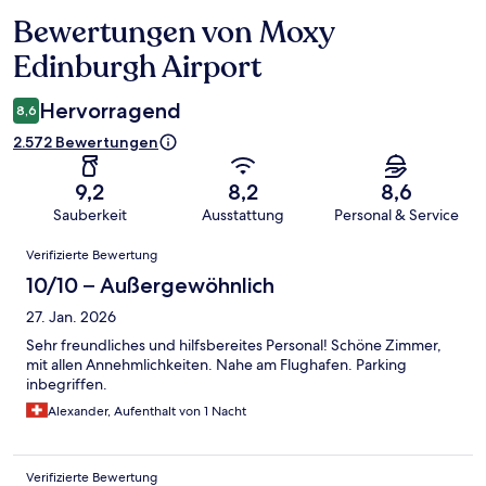
Bewertungen von Moxy
Bewertungen
Edinburgh Airport
Hervorragend
8,6
2.572 Bewertungen
9,2
8,2
8,6
Sauberkeit
Ausstattung
Personal & Service
Bewertungen
Verifizierte Bewertung
10/10 – Außergewöhnlich
27. Jan. 2026
Sehr freundliches und hilfsbereites Personal! Schöne Zimmer,
mit allen Annehmlichkeiten. Nahe am Flughafen. Parking
inbegriffen.
Alexander, Aufenthalt von 1 Nacht
Verifizierte Bewertung