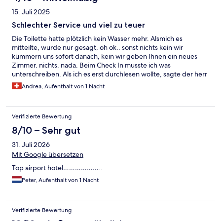
15. Juli 2025
Schlechter Service und viel zu teuer
Die Toilette hatte plötzlich kein Wasser mehr. Alsmich es
mitteilte, wurde nur gesagt, oh ok.. sonst nichts kein wir
kümmern uns sofort danach, kein wir geben Ihnen ein neues
Zimmer. nichts. nada. Beim Check In musste ich was
unterschreiben. Als ich es erst durchlesen wollte, sagte der herr
mehrmals dort umterdchreiben. ich zum wiederholten mal, ich
Andrea, Aufenthalt von 1 Nacht
will es erst lesen oder ist es nicht erlaubt? er hat dann weiterhin
darauf gepocht, dass ich endlich unterschreibe. Schlechter
Service und viel zu teuer. Nie wieder
Verifizierte Bewertung
8/10 – Sehr gut
31. Juli 2026
Mit Google übersetzen
Top airport hotel………………..
Peter, Aufenthalt von 1 Nacht
Verifizierte Bewertung