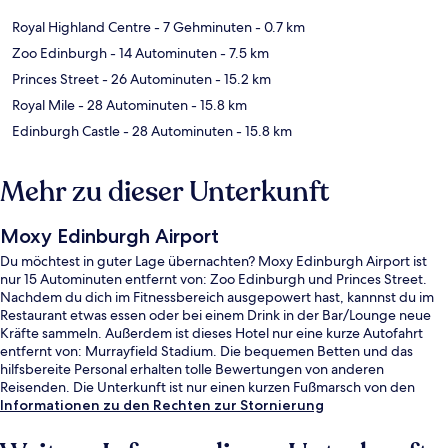
Royal Highland Centre
- 7 Gehminuten
- 0.7 km
Zoo Edinburgh
- 14 Autominuten
- 7.5 km
Princes Street
- 26 Autominuten
- 15.2 km
Royal Mile
- 28 Autominuten
- 15.8 km
Edinburgh Castle
- 28 Autominuten
- 15.8 km
Mehr zu dieser Unterkunft
Moxy Edinburgh Airport
Du möchtest in guter Lage übernachten? Moxy Edinburgh Airport ist
nur 15 Autominuten entfernt von: Zoo Edinburgh und Princes Street.
Nachdem du dich im Fitnessbereich ausgepowert hast, kannnst du im
Restaurant etwas essen oder bei einem Drink in der Bar/Lounge neue
Kräfte sammeln. Außerdem ist dieses Hotel nur eine kurze Autofahrt
entfernt von: Murrayfield Stadium. Die bequemen Betten und das
hilfsbereite Personal erhalten tolle Bewertungen von anderen
Reisenden. Die Unterkunft ist nur einen kurzen Fußmarsch von den
öffentlichen Verkehrsmitteln entfernt: Zur U-Bahn
Informationen zu den Rechten zur Stornierung
(Straßenbahnhaltestelle Edinburgh Airport) sind es 7 Minuten.