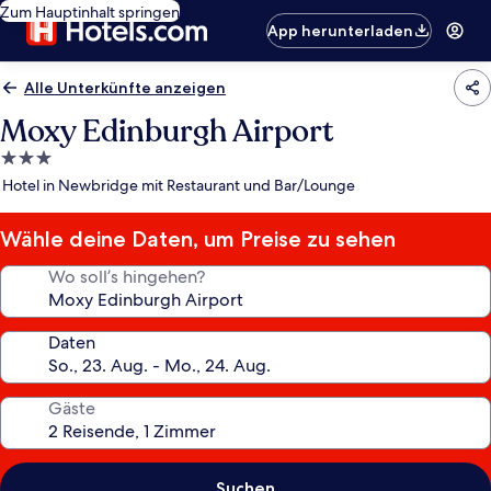
Zum Hauptinhalt springen
App herunterladen
Alle Unterkünfte anzeigen
Moxy Edinburgh Airport
3.0-
Sterne-
Hotel in Newbridge mit Restaurant und Bar/Lounge
Unterkunft
Wähle deine Daten, um Preise zu sehen
Wo soll’s hingehen?
Daten
Gäste
Suchen