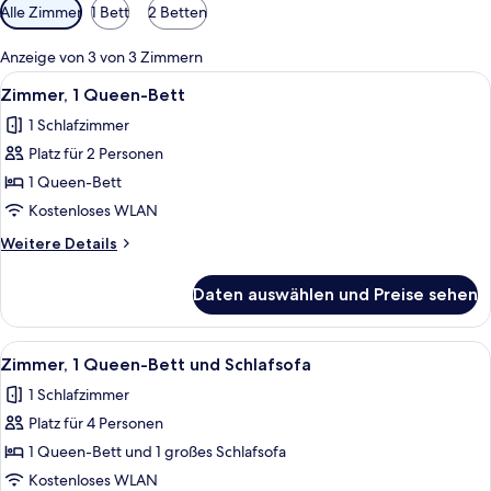
Verfügbare
Alle Zimmer
1 Bett
2 Betten
Filter
für
Anzeige von 3 von 3 Zimmern
Zimmer
Alle
Ein Hotelzimmer mit Bett, einem an d
7
Zimmer, 1 Queen-Bett
Fotos
1 Schlafzimmer
für
Platz für 2 Personen
Zimmer,
1
1 Queen-Bett
Queen-
Kostenloses WLAN
Bett
Weitere
Weitere Details
anzeigen
Details
für
Daten auswählen und Preise sehen
Zimmer,
1
Queen-
Alle
Ein Hotelzimmer mit Bett, Fernseher, 
9
Bett
Zimmer, 1 Queen-Bett und Schlafsofa
Fotos
1 Schlafzimmer
für
Platz für 4 Personen
Zimmer,
1 Queen-
1 Queen-Bett und 1 großes Schlafsofa
Bett
Kostenloses WLAN