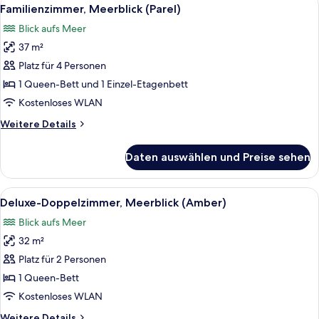
Alle
10
Familienzimmer, Meerblick (Parel)
Fotos
Blick aufs Meer
für
37 m²
Familienzimmer,
Meerblick
Platz für 4 Personen
(Parel)
1 Queen-Bett und 1 Einzel-Etagenbett
anzeigen
Kostenloses WLAN
Weitere
Weitere Details
Details
für
Daten auswählen und Preise sehen
Familienzimmer,
Meerblick
(Parel)
Alle
Deluxe-Doppelzimmer, Meerblick (Amb
7
Deluxe-Doppelzimmer, Meerblick (Amber)
Fotos
Blick aufs Meer
für
32 m²
Deluxe-
Doppelzimmer,
Platz für 2 Personen
Meerblick
1 Queen-Bett
(Amber)
Kostenloses WLAN
anzeigen
Weitere
Weitere Details