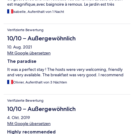
est magnifique,avec baignoire à remous. Le jardin est très
soigné et avec un superbe jacuzzi. Le déjeuner est
Isabelle, Aufenthalt von 1 Nacht
incroyablement magique. Les prestations sont équivalentes à un
4 étoiles. Isabelle et Patrice
Verifizierte Bewertung
10/10 – Außergewöhnlich
10. Aug. 2021
Mit Google übersetzen
The paradise
It was a perfect stay ! The hosts were very welcoming, friendly
and very available. The breakfast was very good. I recommend
Olivier, Aufenthalt von 3 Nächten
Verifizierte Bewertung
10/10 – Außergewöhnlich
4. Okt. 2019
Mit Google übersetzen
Highly recommended