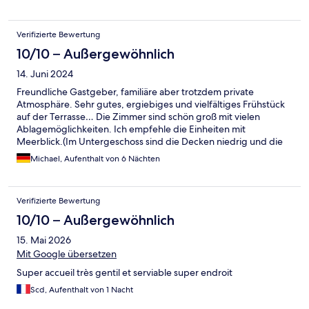
Verifizierte Bewertung
10/10 – Außergewöhnlich
14. Juni 2024
Freundliche Gastgeber, familiäre aber trotzdem private
Atmosphäre. Sehr gutes, ergiebiges und vielfältiges Frühstück
auf der Terrasse… Die Zimmer sind schön groß mit vielen
Ablagemöglichkeiten. Ich empfehle die Einheiten mit
Meerblick.(Im Untergeschoss sind die Decken niedrig und die
Wohnungen wirken trotz großer Fenster kleiner.) Die Gras-
Michael, Aufenthalt von 6 Nächten
Teppiche im Freien fand ich nicht besonders schön… der
Gesamteindruck ist aber durchaus positiv und die Villa Perle de
la Mer ein empfehlenswertes Ziel. Mehrere Strandabschnitte
Verifizierte Bewertung
sind zu Fuß erreichbar (200m), Fahrräder stehen zur Verfügung.
Der Radweg ist unweit, genauso der Wanderweg entlang der
10/10 – Außergewöhnlich
Küste.
15. Mai 2026
Mit Google übersetzen
Super accueil très gentil et serviable super endroit
Scd, Aufenthalt von 1 Nacht