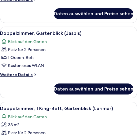
Details
für
Daten auswählen und Preise sehen
Deluxe-
Doppelzimmer,
Meerblick
Alle
Ein Hotelzimmer mit Bett, Fernseher, 
4
(Amber)
Doppelzimmer, Gartenblick (Jaspis)
Fotos
Blick auf den Garten
für
Platz für 2 Personen
Doppelzimmer,
Gartenblick
1 Queen-Bett
(Jaspis)
Kostenloses WLAN
anzeigen
Weitere
Weitere Details
Details
für
Daten auswählen und Preise sehen
Doppelzimmer,
Gartenblick
(Jaspis)
Alle
Ein modernes Wohnzimmer mit einer Co
4
Doppelzimmer, 1 King-Bett, Gartenblick (Larimar)
Fotos
Blick auf den Garten
für
33 m²
Doppelzimmer,
1 King-
Platz für 2 Personen