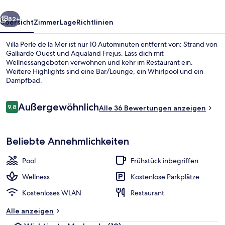
rück
Weiter
82+
Übersicht
Zimmer
Lage
Richtlinien
Villa Perle de la Mer ist nur 10 Autominuten entfernt von: Strand von
Galliarde Ouest und Aqualand Frejus. Lass dich mit
Wellnessangeboten verwöhnen und kehr im Restaurant ein.
Weitere Highlights sind eine Bar/Lounge, ein Whirlpool und ein
Dampfbad.
Bewertungen
Außergewöhnlich
9,8
Alle 36 Bewertungen anzeigen
9,8 von 10.
Strandbar
Beliebte Annehmlichkeiten
Pool
Frühstück inbegriffen
Wellness
Kostenlose Parkplätze
Kostenloses WLAN
Restaurant
Alle anzeigen