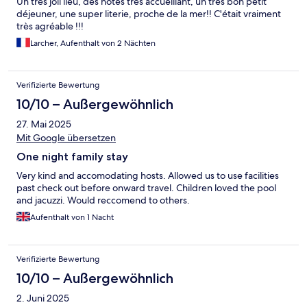
Un très joli lieu, des hôtes très accueillant, un très bon petit
déjeuner, une super literie, proche de la mer!! C'était vraiment
très agréable !!!
Larcher, Aufenthalt von 2 Nächten
Verifizierte Bewertung
10/10 – Außergewöhnlich
27. Mai 2025
Mit Google übersetzen
One night family stay
Very kind and accomodating hosts. Allowed us to use facilities
past check out before onward travel. Children loved the pool
and jacuzzi. Would reccomend to others.
Aufenthalt von 1 Nacht
Verifizierte Bewertung
10/10 – Außergewöhnlich
2. Juni 2025