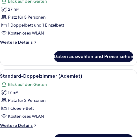
Blick auf den Garten
für
27 m²
Dreibettzimmer,
Terrasse
Platz für 3 Personen
(Robijn)
1 Doppelbett und 1 Einzelbett
anzeigen
Kostenloses WLAN
Weitere
Weitere Details
Details
für
Daten auswählen und Preise sehen
Dreibettzimmer,
Terrasse
(Robijn)
Alle
Ein Schlafzimmer mit Bett, Kissen, ei
4
Standard-Doppelzimmer (Ademiet)
Fotos
Blick auf den Garten
für
17 m²
Standard-
Doppelzimmer
Platz für 2 Personen
(Ademiet)
1 Queen-Bett
anzeigen
Kostenloses WLAN
Weitere
Weitere Details
Details
für