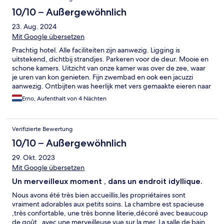
10/10 – Außergewöhnlich
23. Aug. 2024
Mit Google übersetzen
Prachtig hotel. Alle faciliteiten zijn aanwezig. Ligging is
uitstekend, dichtbij strandjes. Parkeren voor de deur. Mooie en
schone kamers. Uitzicht van onze kamer was over de zee, waar
je uren van kon genieten. Fijn zwembad en ook een jacuzzi
aanwezig. Ontbijten was heerlijk met vers gemaakte eieren naar
keuze. Eigenaren en dochter enorm vriendelijk en gezellig.
Erno, Aufenthalt von 4 Nächten
Kortom wij hebben het enorm naar ons zin gehad en zeker voor
herhaling vatbaar! Dikke 10 van ons!
Verifizierte Bewertung
10/10 – Außergewöhnlich
29. Okt. 2023
Mit Google übersetzen
Un merveilleux moment , dans un endroit idyllique.
Nous avons été très bien accueillis,les propriétaires sont
vraiment adorables aux petits soins. La chambre est spacieuse
,très confortable, une très bonne literie,décoré avec beaucoup
de goût , avec une merveilleuse vue sur la mer. La salle de bain