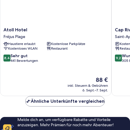
Atoll
Cap
Atoll Hotel
Cap Ri
Hotel
Riviera
Fréjus Plage
Saint-Ay
Fréjus
Saint-
Haustiere erlaubt
Kostenlose Parkplätze
Kosten
Plage
Aygulf
Kostenloses WLAN
Restaurant
Restau
8.4
9.2
Sehr gut
Wun
8,4
9,2
von
von
441 Bewertungen
305 
10,
10,
Sehr
Wunder
gut,
305
Der
88 €
441
Bewert
Preis
inkl. Steuern & Gebühren
Bewertungen
beträgt
6. Sept.–7. Sept.
88 €
Ähnliche Unterkünfte vergleichen
Melde dich an, um verfügbare Rabatte und Vorteile
anzuzeigen. Mehr Prämien für noch mehr Abenteuer!