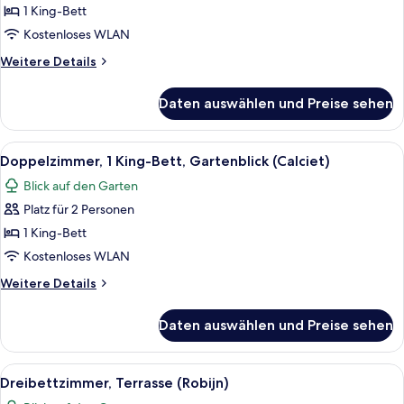
Bett,
1 King-Bett
Gartenblick
Kostenloses WLAN
(Larimar)
Weitere
Weitere Details
anzeigen
Details
für
Daten auswählen und Preise sehen
Doppelzimmer,
1 King-
Bett,
Alle
Ein modernes Schlafzimmer mit einem
4
Gartenblick
Doppelzimmer, 1 King-Bett, Gartenblick (Calciet)
Fotos
(Larimar)
Blick auf den Garten
für
Platz für 2 Personen
Doppelzimmer,
1 King-
1 King-Bett
Bett,
Kostenloses WLAN
Gartenblick
Weitere
Weitere Details
(Calciet)
Details
anzeigen
für
Daten auswählen und Preise sehen
Doppelzimmer,
1 King-
Bett,
Alle
Ein modernes Schlafzimmer mit einem g
4
Gartenblick
Dreibettzimmer, Terrasse (Robijn)
Fotos
(Calciet)