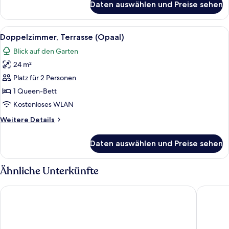
Daten auswählen und Preise sehen
Standard-
Doppelzimmer
(Ademiet)
Alle
Ein modernes Schlafzimmer mit einem g
6
Doppelzimmer, Terrasse (Opaal)
Fotos
Blick auf den Garten
für
24 m²
Doppelzimmer,
Terrasse
Platz für 2 Personen
(Opaal)
1 Queen-Bett
anzeigen
Kostenloses WLAN
Weitere
Weitere Details
Details
für
Daten auswählen und Preise sehen
Doppelzimmer,
Terrasse
(Opaal)
Ähnliche Unterkünfte
Atoll Hotel
Cap Rivi