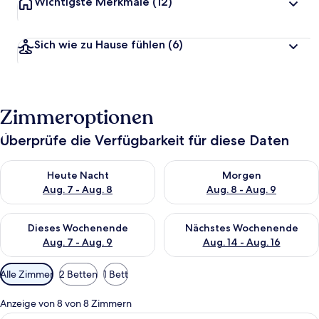
Wichtigste Merkmale
(12)
Sich wie zu Hause fühlen
(6)
Zimmeroptionen
Überprüfe die Verfügbarkeit für diese Daten
Überprüfe die Verfügbarkeit für heute Nacht, Aug. 7 - Aug. 8.
Überprüfe die Verfügbarkeit f
Heute Nacht
Morgen
Aug. 7 - Aug. 8
Aug. 8 - Aug. 9
Überprüfe die Verfügbarkeit für dieses Wochenende, Aug. 7 - 
Überprüfe die Verfügbarkeit f
Dieses Wochenende
Nächstes Wochenende
Aug. 7 - Aug. 9
Aug. 14 - Aug. 16
Verfügbare
Alle Zimmer
2 Betten
1 Bett
Filter
für
Anzeige von 8 von 8 Zimmern
Zimmer
Ein modernes Hotelzimmer mit einem g