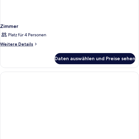
Zimmer
Platz für 4 Personen
Weitere
Weitere Details
Details
für
Daten auswählen und Preise sehen
Zimmer