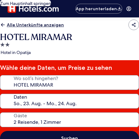
Zum Hauptinhalt springen
App herunterladen
Alle Unterkünfte anzeigen
HOTEL MIRAMAR
2.0-
Sterne-
Hotel in Opatija
Unterkunft
Wähle deine Daten, um Preise zu sehen
Wo soll’s hingehen?
Daten
Gäste
Suchen