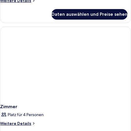
Weitere
Weitere Details
Details
für
Daten auswählen und Preise sehen
Zimmer
Zimmer
Platz für 4 Personen
Weitere
Weitere Details
Details