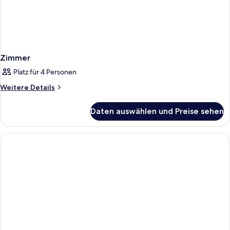
Zimmer
Platz für 4 Personen
Weitere
Weitere Details
Details
für
Daten auswählen und Preise sehen
Zimmer