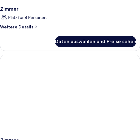
Zimmer
Platz für 4 Personen
Weitere
Weitere Details
Details
für
Daten auswählen und Preise sehen
Zimmer