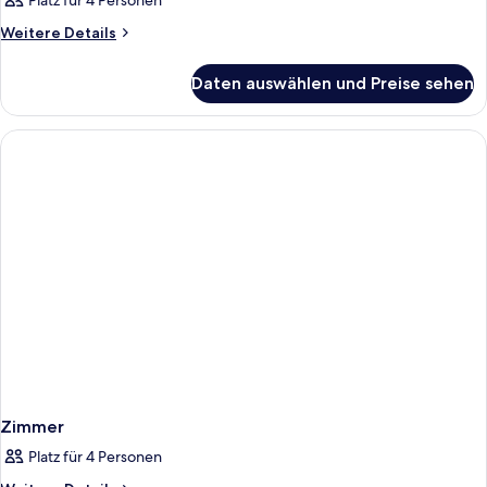
Platz für 4 Personen
Weitere
Weitere Details
Details
für
Daten auswählen und Preise sehen
Zimmer
Zimmer
Platz für 4 Personen