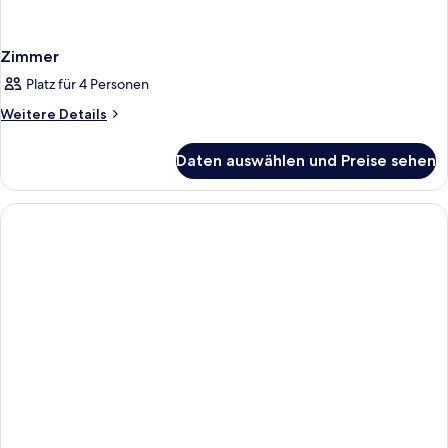
Zimmer
Platz für 4 Personen
Weitere
Weitere Details
Details
für
Daten auswählen und Preise sehen
Zimmer