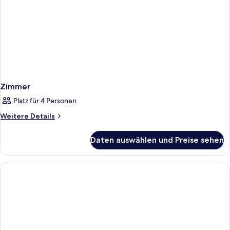
Zimmer
Platz für 4 Personen
Weitere
Weitere Details
Details
für
Daten auswählen und Preise sehen
Zimmer