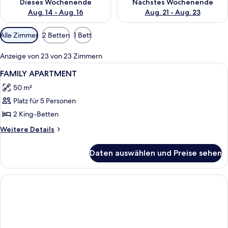
Dieses Wochenende
Nächstes Wochenende
Aug. 14 - Aug. 16
Aug. 21 - Aug. 23
Verfügbare
Alle Zimmer
2 Betten
1 Bett
Filter
für
Anzeige von 23 von 23 Zimmern
Zimmer
Alle
Zimmer
2
FAMILY APARTMENT
Fotos
50 m²
für
Platz für 5 Personen
FAMILY
APARTMENT
2 King-Betten
anzeigen
Weitere
Weitere Details
Details
für
Daten auswählen und Preise sehen
FAMILY
APARTMENT