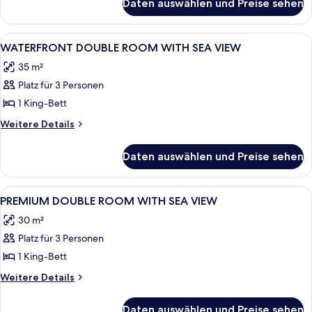
Daten auswählen und Preise sehen
SUPERIOR
DOUBLE
ROOM
Alle
Zimmer
9
WATERFRONT DOUBLE ROOM WITH SEA VIEW
Fotos
35 m²
für
Platz für 3 Personen
WATERFRONT
DOUBLE
1 King-Bett
ROOM
Weitere
Weitere Details
WITH
Details
für
SEA
Daten auswählen und Preise sehen
WATERFRONT
VIEW
DOUBLE
anzeigen
ROOM
Alle
Ein Schlafzimmer mit einer blumigen 
2
WITH
PREMIUM DOUBLE ROOM WITH SEA VIEW
Fotos
SEA
30 m²
VIEW
für
Platz für 3 Personen
PREMIUM
DOUBLE
1 King-Bett
ROOM
Weitere
Weitere Details
WITH
Details
für
SEA
Daten auswählen und Preise sehen