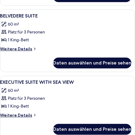
double
room
Alle
Ein Hotelzimmer mit einem großen Bet
2
BELVEDERE SUITE
Fotos
60 m²
für
Platz für 3 Personen
BELVEDERE
SUITE
1 King-Bett
anzeigen
Weitere
Weitere Details
Details
für
Daten auswählen und Preise sehen
BELVEDERE
SUITE
Alle
Ein Hotelzimmer mit einem großen Bett
8
EXECUTIVE SUITE WITH SEA VIEW
Fotos
60 m²
für
Platz für 3 Personen
EXECUTIVE
SUITE
1 King-Bett
WITH
Weitere
Weitere Details
SEA
Details
für
VIEW
Daten auswählen und Preise sehen
EXECUTIVE
anzeigen