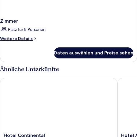
Zimmer
Platz für 8 Personen
Weitere
Weitere Details
Details
für
Daten auswählen und Preise sehen
Zimmer
Ähnliche Unterkünfte
Hotel Continental
Hotel Am
Hotel
Hotel
Hotel Continental
Hotel 