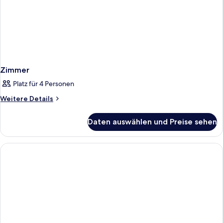
Zimmer
Platz für 4 Personen
Weitere
Weitere Details
Details
für
Daten auswählen und Preise sehen
Zimmer