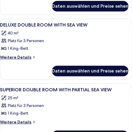
für
Daten auswählen und Preise sehen
Zimmer
Alle
Ein Hotelzimmer mit Holzboden im Fisc
4
DELUXE DOUBLE ROOM WITH SEA VIEW
Fotos
40 m²
für
Platz für 3 Personen
DELUXE
DOUBLE
1 King-Bett
ROOM
Weitere
Weitere Details
WITH
Details
für
SEA
Daten auswählen und Preise sehen
DELUXE
VIEW
DOUBLE
anzeigen
ROOM
Alle
Zimmer
2
WITH
SUPERIOR DOUBLE ROOM WITH PARTIAL SEA VIEW
Fotos
SEA
25 m²
VIEW
für
Platz für 3 Personen
SUPERIOR
DOUBLE
1 King-Bett
ROOM
Weitere
Weitere Details
WITH
Details