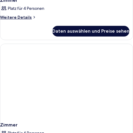
Zimmer
Platz für 4 Personen
Weitere
Weitere Details
Details
für
Daten auswählen und Preise sehen
Zimmer
Zimmer