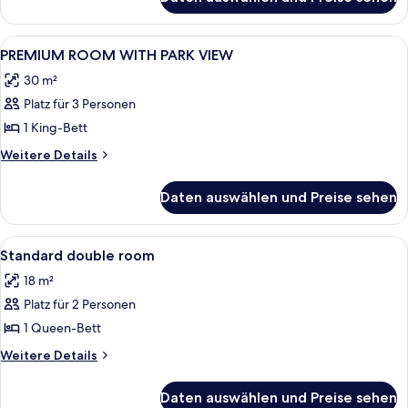
PREMIUM
VIEW
DOUBLE
anzeigen
ROOM
Alle
Ein Hotelzimmer mit einem großen Bet
3
WITH
PREMIUM ROOM WITH PARK VIEW
Fotos
SEA
30 m²
VIEW
für
Platz für 3 Personen
PREMIUM
ROOM
1 King-Bett
WITH
Weitere
Weitere Details
PARK
Details
für
VIEW
Daten auswählen und Preise sehen
PREMIUM
anzeigen
ROOM
WITH
Alle
Zimmer
2
PARK
Standard double room
Fotos
VIEW
18 m²
für
Platz für 2 Personen
Standard
double
1 Queen-Bett
room
Weitere
Weitere Details
anzeigen
Details
für
Daten auswählen und Preise sehen
Standard