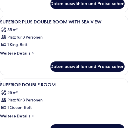
für
PARTIAL
Daten auswählen und Preise sehen
SUPERIOR
SEA
DOUBLE
VIEW
ROOM
Alle
Ein Hotelzimmer mit Schreibtisch aus 
4
anzeigen
WITH
SUPERIOR PLUS DOUBLE ROOM WITH SEA VIEW
Fotos
PARTIAL
35 m²
SEA
für
VIEW
Platz für 3 Personen
SUPERIOR
PLUS
1 King-Bett
DOUBLE
Weitere
Weitere Details
ROOM
Details
für
WITH
Daten auswählen und Preise sehen
SUPERIOR
SEA
PLUS
VIEW
DOUBLE
Alle
Zimmer
2
anzeigen
ROOM
SUPERIOR DOUBLE ROOM
Fotos
WITH
25 m²
SEA
für
VIEW
Platz für 3 Personen
SUPERIOR
DOUBLE
1 Queen-Bett
ROOM
Weitere
Weitere Details
anzeigen
Details
für