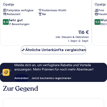
Continental
Ambasa
Opatija
Opatija
Opatija
-
Parkplätze verfügbar
Kostenloses WLAN
Pool
Liburnia
Restaurant
Bar
Hausti
Opatija
8.4
9.0
Sehr gut
Wun
8,4
9,0
von
von
17 Bewertungen
550 
10,
10,
Der
116 €
Sehr
Wunder
Preis
gut,
550
inkl. Steuern & Gebühren
beträgt
1. Sept.–2. Sept.
17
Bewert
116 €
Bewertungen
Ähnliche Unterkünfte vergleichen
Melde dich an, um verfügbare Rabatte und Vorteile
anzuzeigen. Mehr Prämien für noch mehr Abenteuer!
Anmelden
Jetzt kostenlos registrieren
Zur Gegend