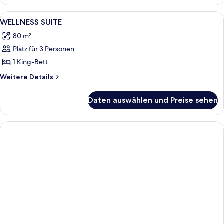
SUITE
WITH
Alle
Zimmer
8
SEA
WELLNESS SUITE
Fotos
VIEW
80 m²
für
Platz für 3 Personen
WELLNESS
SUITE
1 King-Bett
anzeigen
Weitere
Weitere Details
Details
für
Daten auswählen und Preise sehen
WELLNESS
SUITE