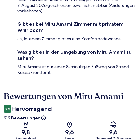
7. August 2026 geschlossen bzw. nicht nutzbar (Änderungen
vorbehalten).
Gibt es bei Miru Amami Zimmer mit privatem
Whirlpool?
Ja, in jedem Zimmer gibt es eine Komfortbadewanne.
Was gibt es in der Umgebung von Miru Amami zu
sehen?
Miru Amami ist nur einen 8-minütigen Fußweg von Strand
Kurasaki entfernt.
Bewertungen von Miru Amami
Bewertungen
Hervorragend
9,6
212 Bewertungen
9,8
9,6
9,6
Sauberkeit
Lage
Personal & Service