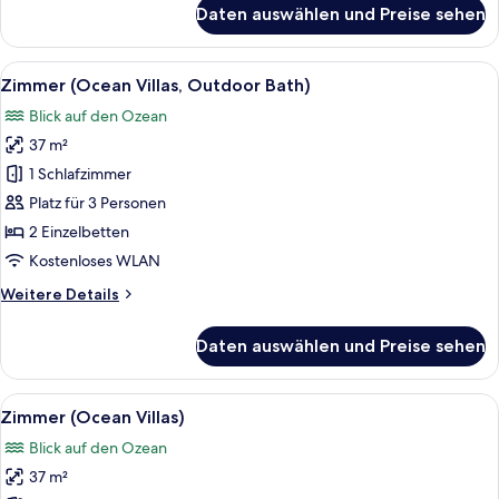
für
Daten auswählen und Preise sehen
Zimmer
(Pool
Villas,
Alle
Ein Schlafzimmer mit einem großen Bet
8
Suite
Zimmer (Ocean Villas, Outdoor Bath)
Fotos
Room)
Blick auf den Ozean
für
37 m²
Zimmer
(Ocean
1 Schlafzimmer
Villas,
Platz für 3 Personen
Outdoor
2 Einzelbetten
Bath)
Kostenloses WLAN
anzeigen
Weitere
Weitere Details
Details
für
Daten auswählen und Preise sehen
Zimmer
(Ocean
Villas,
Alle
Ein geräumiges Schlafzimmer mit einem
8
Outdoor
Zimmer (Ocean Villas)
Fotos
Bath)
Blick auf den Ozean
für
37 m²
Zimmer