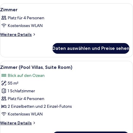
Alle
Ein Schlafzimmer mit Bett, Nachttisch
9
Zimmer
Fotos
Platz für 4 Personen
für
Kostenloses WLAN
Zimmer
anzeigen
Weitere
Weitere Details
Details
für
Daten auswählen und Preise sehen
Zimmer
Alle
Zimmer (Pool Villas, Suite Room) | Ho
13
Zimmer (Pool Villas, Suite Room)
Fotos
Blick auf den Ozean
für
55 m²
Zimmer
(Pool
1 Schlafzimmer
Villas,
Platz für 4 Personen
Suite
2 Einzelbetten und 2 Einzel-Futons
Room)
Kostenloses WLAN
anzeigen
Weitere
Weitere Details
Details