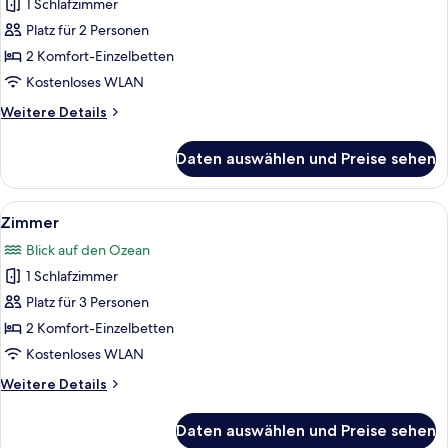
anzeigen
1 Schlafzimmer
Platz für 2 Personen
2 Komfort-Einzelbetten
Kostenloses WLAN
Weitere
Weitere Details
Details
für
Daten auswählen und Preise sehen
Zimmer
Alle
Ein Zimmer mit großem Fenster, das ei
1
Zimmer
Fotos
Blick auf den Ozean
für
1 Schlafzimmer
Zimmer
anzeigen
Platz für 3 Personen
2 Komfort-Einzelbetten
Kostenloses WLAN
Weitere
Weitere Details
Details
für
Daten auswählen und Preise sehen
Zimmer