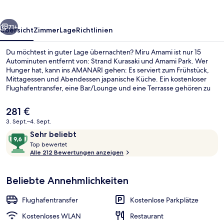
rück
Weiter
71+
Übersicht
Zimmer
Lage
Richtlinien
Du möchtest in guter Lage übernachten? Miru Amami ist nur 15
Autominuten entfernt von: Strand Kurasaki und Amami Park. Wer
Hunger hat, kann ins AMANARI gehen: Es serviert zum Frühstück,
Mittagessen und Abendessen japanische Küche. Ein kostenloser
Flughafentransfer, eine Bar/Lounge und eine Terrasse gehören zu
den weiteren Highlights.
Der
281 €
aktuelle
3. Sept.–4. Sept.
Preis
Bewertungen
9,6
Sehr beliebt
In Strandnähe
beträgt
T
von
Top bewertet
281 €.
o
Alle 212 Bewertungen anzeigen
10,
p
Sehr
beliebt
Beliebte Annehmlichkeiten
b
e
w
Flughafentransfer
Kostenlose Parkplätze
e
r
Kostenloses WLAN
Restaurant