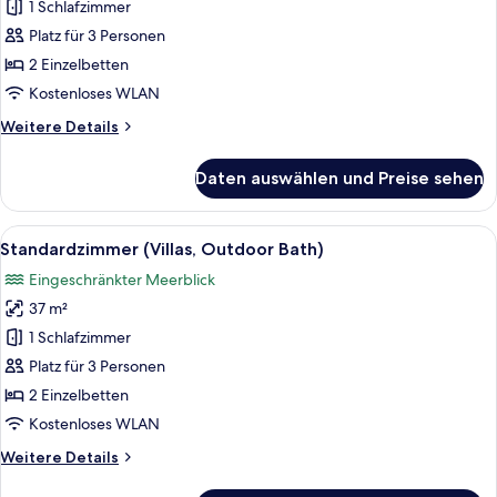
(Ocean
1 Schlafzimmer
Villas)
Platz für 3 Personen
anzeigen
2 Einzelbetten
Kostenloses WLAN
Weitere
Weitere Details
Details
für
Daten auswählen und Preise sehen
Zimmer
(Ocean
Villas)
Alle
Ein Hotelzimmer mit einem großen Bett
10
Standardzimmer (Villas, Outdoor Bath)
Fotos
Eingeschränkter Meerblick
für
37 m²
Standardzimmer
(Villas,
1 Schlafzimmer
Outdoor
Platz für 3 Personen
Bath)
2 Einzelbetten
anzeigen
Kostenloses WLAN
Weitere
Weitere Details
Details
für