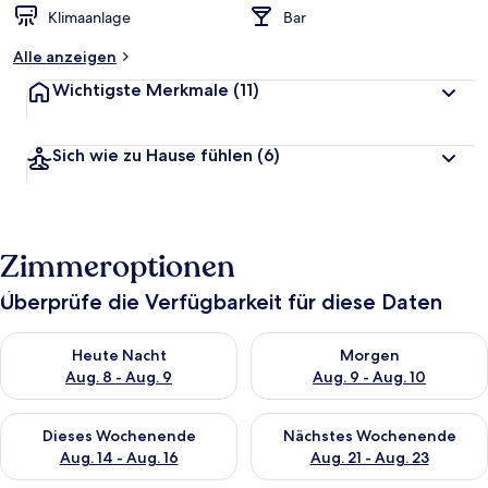
t
Klimaanlage
Bar
e
t
Alle anzeigen
Wichtigste Merkmale
(11)
Sich wie zu Hause fühlen
(6)
Zimmeroptionen
Überprüfe die Verfügbarkeit für diese Daten
Überprüfe die Verfügbarkeit für heute Nacht, Aug. 8 - Aug. 9.
Überprüfe die Verfügbarkeit f
Heute Nacht
Morgen
Aug. 8 - Aug. 9
Aug. 9 - Aug. 10
Überprüfe die Verfügbarkeit für dieses Wochenende, Aug. 14 -
Überprüfe die Verfügbarkeit f
Dieses Wochenende
Nächstes Wochenende
Aug. 14 - Aug. 16
Aug. 21 - Aug. 23