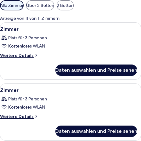
Verfügbare
Alle Zimmer
Über 3 Betten
2 Betten
Filter
für
Anzeige von 11 von 11 Zimmern
Zimmer
Alle
Ein Hotelzimmer mit einem großen Bett
7
Zimmer
Fotos
Platz für 3 Personen
für
Kostenloses WLAN
Zimmer
anzeigen
Weitere
Weitere Details
Details
für
Daten auswählen und Preise sehen
Zimmer
Alle
Ein Schlafzimmer mit zwei Betten, ein
6
Zimmer
Fotos
Platz für 3 Personen
für
Kostenloses WLAN
Zimmer
anzeigen
Weitere
Weitere Details
Details
für
Daten auswählen und Preise sehen
Zimmer