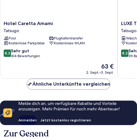
Hotel
LUXE
Hotel Caretta Amami
LUXE 
Caretta
TECH
Tatsugo
Tatsugo
Amami
VILLA
Pool
Flughafentransfer
Wäsch
Tatsugo
ASHITO
Kostenlose Parkplätze
Kostenloses WLAN
Koste
Tatsugo
8.2
8.2
Sehr gut
Seh
8,2
8,2
von
von
414 Bewertungen
39 B
10,
10,
Der
63 €
Sehr
Sehr
Preis
gut,
gut,
2. Sept.–3. Sept.
beträgt
414
39
63 €
Bewertungen
Bewert
Ähnliche Unterkünfte vergleichen
Melde dich an, um verfügbare Rabatte und Vorteile
anzuzeigen. Mehr Prämien für noch mehr Abenteuer!
Anmelden
Jetzt kostenlos registrieren
Zur Gegend