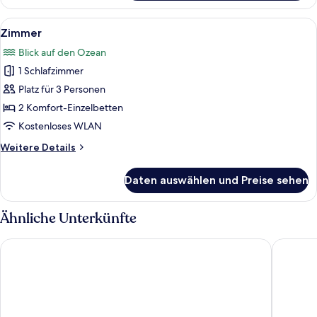
Alle
Zimmer | Hochwertige Bettwaren, Mini
1
Zimmer
Fotos
Blick auf den Ozean
für
1 Schlafzimmer
Zimmer
anzeigen
Platz für 3 Personen
2 Komfort-Einzelbetten
Kostenloses WLAN
Weitere
Weitere Details
Details
für
Daten auswählen und Preise sehen
Zimmer
Ähnliche Unterkünfte
Hotel Caretta Amami
LUXE TE