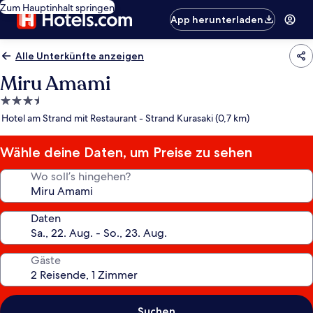
Zum Hauptinhalt springen
App herunterladen
Alle Unterkünfte anzeigen
Miru Amami
3.5-
Sterne-
Hotel am Strand mit Restaurant - Strand Kurasaki (0,7 km)
Unterkunft
Wähle deine Daten, um Preise zu sehen
Wo soll’s hingehen?
Daten
Gäste
Suchen