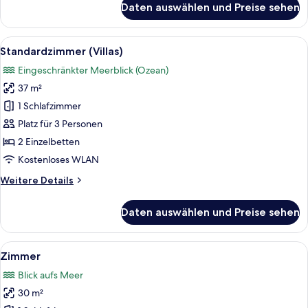
Daten auswählen und Preise sehen
Standardzimmer
(Villas,
Outdoor
Alle
Ein Hotelzimmer mit zwei Betten, eine
9
Bath)
Standardzimmer (Villas)
Fotos
Eingeschränkter Meerblick (Ozean)
für
37 m²
Standardzimmer
(Villas)
1 Schlafzimmer
anzeigen
Platz für 3 Personen
2 Einzelbetten
Kostenloses WLAN
Weitere
Weitere Details
Details
für
Daten auswählen und Preise sehen
Standardzimmer
(Villas)
Alle
Ein modernes Schlafzimmer mit einem 
1
Zimmer
Fotos
Blick aufs Meer
für
30 m²
Zimmer