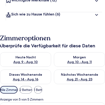
Wichtigste Merkmale
(12)
Sich wie zu Hause fühlen
(6)
Zimmeroptionen
Überprüfe die Verfügbarkeit für diese Daten
Überprüfe die Verfügbarkeit für heute Nacht, Aug. 9 - Aug. 10
Überprüfe die Verfügbarkeit fü
Heute Nacht
Morgen
Aug. 9 - Aug. 10
Aug. 10 - Aug. 11
Überprüfe die Verfügbarkeit für dieses Wochenende, Aug. 14 -
Überprüfe die Verfügbarkeit f
Dieses Wochenende
Nächstes Wochenende
Aug. 14 - Aug. 16
Aug. 21 - Aug. 23
Verfügbare
Alle Zimmer
2 Betten
1 Bett
Filter
für
Anzeige von 5 von 5 Zimmern
Zimmer
Alle
Ein Zimmer mit grüner Wand, einer Hol