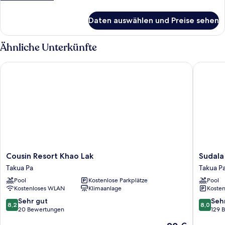
Details
für
Daten auswählen und Preise sehen
Deluxe
Grand
Room
Ähnliche Unterkünfte
Cousin Resort Khao Lak
Sudala B
Cousin
Sudala
Cousin Resort Khao Lak
Sudala
Resort
Beach
Takua Pa
Takua P
Khao
Resort
Pool
Kostenlose Parkplätze
Pool
Lak
Takua
Kostenloses WLAN
Klimaanlage
Kosten
Takua
Pa
Pa
8.2
8.0
Sehr gut
Seh
8,2
8,0
von
von
20 Bewertungen
129 
10,
10,
Der