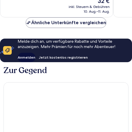
32 €
Sehr
Sehr
Preis
gut,
gut,
inkl. Steuern & Gebühren
beträgt
10. Aug.–11. Aug.
20
129
32 €
Bewertungen
Bewert
Ähnliche Unterkünfte vergleichen
Melde dich an, um verfügbare Rabatte und Vorteile
anzuzeigen. Mehr Prämien für noch mehr Abenteuer!
Anmelden
Jetzt kostenlos registrieren
Zur Gegend