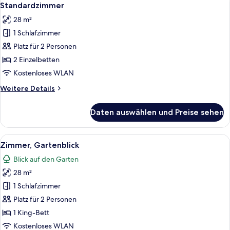
5
Standardzimmer
Fotos
28 m²
für
1 Schlafzimmer
Standardzimmer
anzeigen
Platz für 2 Personen
2 Einzelbetten
Kostenloses WLAN
Weitere
Weitere Details
Details
für
Daten auswählen und Preise sehen
Standardzimmer
Alle
Ein Schlafzimmer mit einem Bett, zwei
7
Zimmer, Gartenblick
Fotos
Blick auf den Garten
für
28 m²
Zimmer,
Gartenblick
1 Schlafzimmer
anzeigen
Platz für 2 Personen
1 King-Bett
Kostenloses WLAN