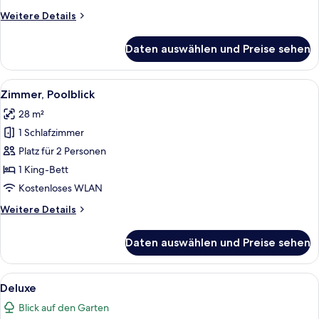
Weitere
Weitere Details
Details
für
Daten auswählen und Preise sehen
Zimmer,
Gartenblick
Alle
Ein Schlafzimmer mit einem Bett, zwei
8
Zimmer, Poolblick
Fotos
28 m²
für
1 Schlafzimmer
Zimmer,
Poolblick
Platz für 2 Personen
anzeigen
1 King-Bett
Kostenloses WLAN
Weitere
Weitere Details
Details
für
Daten auswählen und Preise sehen
Zimmer,
Poolblick
Alle
Ein Schlafzimmer mit einer Schiebetür
6
Deluxe
Fotos
Blick auf den Garten
für