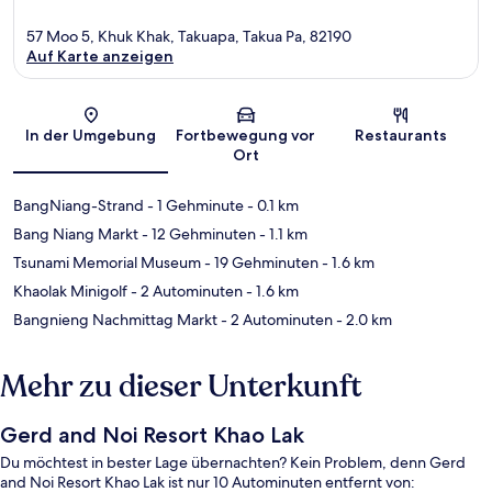
57 Moo 5, Khuk Khak, Takuapa, Takua Pa, 82190
Auf Karte anzeigen
Karte
In der Umgebung
Fortbewegung vor
Restaurants
Ort
BangNiang-Strand
- 1 Gehminute
- 0.1 km
Bang Niang Markt
- 12 Gehminuten
- 1.1 km
Tsunami Memorial Museum
- 19 Gehminuten
- 1.6 km
Khaolak Minigolf
- 2 Autominuten
- 1.6 km
Bangnieng Nachmittag Markt
- 2 Autominuten
- 2.0 km
Mehr zu dieser Unterkunft
Gerd and Noi Resort Khao Lak
Du möchtest in bester Lage übernachten? Kein Problem, denn Gerd
and Noi Resort Khao Lak ist nur 10 Autominuten entfernt von: