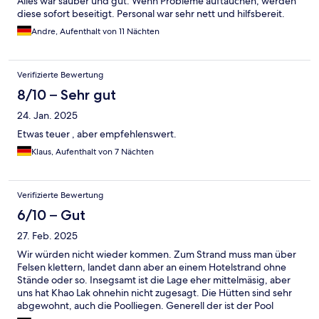
Alles war sauber und gut. Wenn Probleme auftauchen, werden
diese sofort beseitigt. Personal war sehr nett und hilfsbereit.
Andre, Aufenthalt von 11 Nächten
Verifizierte Bewertung
8/10 – Sehr gut
24. Jan. 2025
Etwas teuer , aber empfehlenswert.
Klaus, Aufenthalt von 7 Nächten
Verifizierte Bewertung
6/10 – Gut
27. Feb. 2025
Wir würden nicht wieder kommen. Zum Strand muss man über
Felsen klettern, landet dann aber an einem Hotelstrand ohne
Stände oder so. Insegsamt ist die Lage eher mittelmäsig, aber
uns hat Khao Lak ohnehin nicht zugesagt. Die Hütten sind sehr
abgewohnt, auch die Poolliegen. Generell der ist der Pool
sanierungsbedürfrig, haben uns zweimal verletzt und nach dem