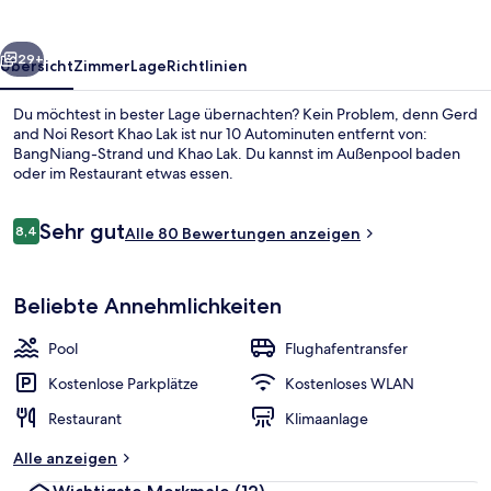
Khao
Lak
rück
Weiter
29+
Übersicht
Zimmer
Lage
Richtlinien
Du möchtest in bester Lage übernachten? Kein Problem, denn Gerd
and Noi Resort Khao Lak ist nur 10 Autominuten entfernt von:
BangNiang-Strand und Khao Lak. Du kannst im Außenpool baden
oder im Restaurant etwas essen.
Bewertungen
Sehr gut
8,4
Alle 80 Bewertungen anzeigen
8,4 von 10.
Unterkunftsgelände
Beliebte Annehmlichkeiten
Pool
Flughafentransfer
Kostenlose Parkplätze
Kostenloses WLAN
Restaurant
Klimaanlage
Alle anzeigen