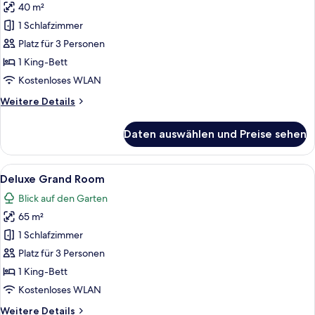
40 m²
Deluxe
anzeigen
1 Schlafzimmer
Platz für 3 Personen
1 King-Bett
Kostenloses WLAN
Weitere
Weitere Details
Details
für
Daten auswählen und Preise sehen
Deluxe
Alle
Ein Schlafzimmer mit Bett, Vorhängen
1
Deluxe Grand Room
Fotos
Blick auf den Garten
für
65 m²
Deluxe
Grand
1 Schlafzimmer
Room
Platz für 3 Personen
anzeigen
1 King-Bett
Kostenloses WLAN
Weitere
Weitere Details