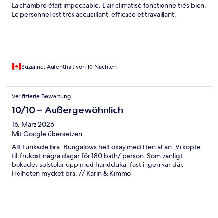
La chambre était impeccable. L’air climatisé fonctionne très bien.
Le personnel est très accueillant, efficace et travaillant.
Suzanne, Aufenthalt von 10 Nächten
Verifizierte Bewertung
10/10 – Außergewöhnlich
16. März 2026
Mit Google übersetzen
Allt funkade bra. Bungalows helt okay med liten altan. Vi köpte
till frukost några dagar för 180 bath/ person. Som vanligt
bokades solstolar upp med handdukar fast ingen var där.
Helheten mycket bra. // Karin & Kimmo