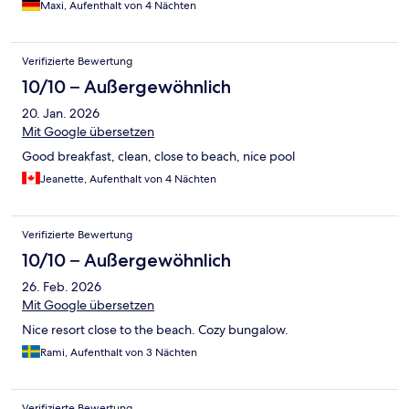
Maxi, Aufenthalt von 4 Nächten
Baden waren unsere Sachen grün. Personal sehr wortkarg,
wenig Herzlichkeit. Frühstück höchstens durchschnittlich. Die
Anlage scheint vorwiegend von einer eingeschworenen
Verifizierte Bewertung
deutschen Community überwinternder Renter zu bestehen
10/10 – Außergewöhnlich
20. Jan. 2026
Mit Google übersetzen
Good breakfast, clean, close to beach, nice pool
Jeanette, Aufenthalt von 4 Nächten
Verifizierte Bewertung
10/10 – Außergewöhnlich
26. Feb. 2026
Mit Google übersetzen
Nice resort close to the beach. Cozy bungalow.
Rami, Aufenthalt von 3 Nächten
Verifizierte Bewertung