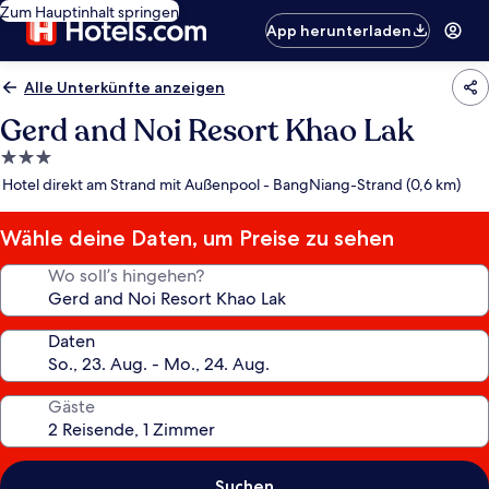
Zum Hauptinhalt springen
App herunterladen
Alle Unterkünfte anzeigen
Gerd and Noi Resort Khao Lak
3.0-
Sterne-
Hotel direkt am Strand mit Außenpool - BangNiang-Strand (0,6 km)
Unterkunft
Wähle deine Daten, um Preise zu sehen
Wo soll’s hingehen?
Daten
Gäste
Suchen