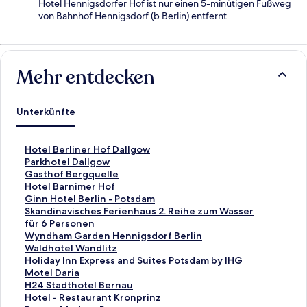
Hotel Hennigsdorfer Hof ist nur einen 5-minütigen Fußweg
von Bahnhof Hennigsdorf (b Berlin) entfernt.
Mehr entdecken
Unterkünfte
L
Hotel Berliner Hof Dallgow
i
L
Parkhotel Dallgow
n
i
L
Gasthof Bergquelle
k
n
i
L
Hotel Barnimer Hof
,
k
n
i
L
Ginn Hotel Berlin - Potsdam
d
,
k
n
i
L
Skandinavisches Ferienhaus 2. Reihe zum Wasser
e
d
,
k
n
i
für 6 Personen
r
e
d
,
k
n
L
Wyndham Garden Hennigsdorf Berlin
d
r
e
d
,
k
i
L
Waldhotel Wandlitz
i
d
r
e
d
,
n
i
L
Holiday Inn Express and Suites Potsdam by IHG
e
i
d
r
e
d
k
n
i
L
Motel Daria
f
e
i
d
r
e
,
k
n
i
L
H24 Stadthotel Bernau
o
f
e
i
d
r
d
,
k
n
i
L
Hotel - Restaurant Kronprinz