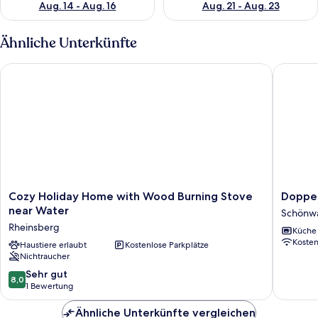
Aug. 14 - Aug. 16
Aug. 21 - Aug. 23
Ähnliche Unterkünfte
Cozy Holiday Home with Wood Burning Stove near Water
Doppelha
Cozy
Doppelh
Cozy Holiday Home with Wood Burning Stove
Doppel
Holiday
Schonw
near Water
Schönwa
Home
Schönwa
Rheinsberg
Küche
with
Glien
Koste
Wood
Haustiere erlaubt
Kostenlose Parkplätze
Nichtraucher
Burning
Stove
8.0
Sehr gut
8,0
near
von
1 Bewertung
Water
10,
Rheinsberg
Sehr
Ähnliche Unterkünfte vergleichen