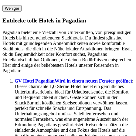
Weniger
Entdecke tolle Hotels in Pagadian
Pagadian bietet eine Vielzahl von Unterkünften, von preisgünstigen
Hotels bis hin zu gehobeneren Stadthotels. Du findest günstige
Hotels mit grundlegenden Annehmlichkeiten sowie komfortable
Stadthotels, die dich in die Nähe lokaler Attraktionen bringen. Egal,
ob du Bequemlichkeit oder Komfort suchst, Pagadians
Hotellandschaft hat Optionen, die deinen Bedürfnissen entsprechen.
Hier sind einige der beliebtesten Hotels unserer Reisenden in
Pagadian:
GV Hotel Pagadian
Wird in einem neuen Fenster geöffnet
:
Dieses charmante 1,0-Sterne-Hotel bietet ein gemütliches
Unterkunftserlebnis, ideal für Urlaubsreisende, die Komfort
und Bequemlichkeit suchen. Gäste können sich in der
SnackBar mit köstlichen Speiseoptionen verwöhnen lassen,
perfekt für schnelle Snacks und Entspannung. Das
Unterhaltungsangebot umfasst Satellitenfernsehen und
normales Fernsehen, was eine angenehme Auszeit nach der
Erkundung Pagadians gewährleistet. Reisende schätzen die
einladende Atmosphäre und den Fokus des Hotels auf die
Schaffung eines unverwechselbaren Erlebnisses, was es zu