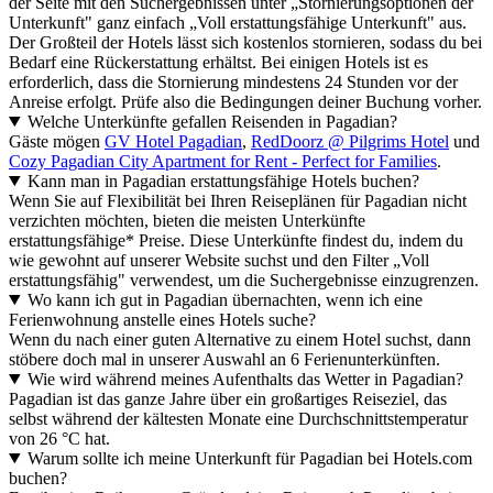
der Seite mit den Suchergebnissen unter „Stornierungsoptionen der
Unterkunft" ganz einfach „Voll erstattungsfähige Unterkunft" aus.
Der Großteil der Hotels lässt sich kostenlos stornieren, sodass du bei
Bedarf eine Rückerstattung erhältst. Bei einigen Hotels ist es
erforderlich, dass die Stornierung mindestens 24 Stunden vor der
Anreise erfolgt. Prüfe also die Bedingungen deiner Buchung vorher.
Welche Unterkünfte gefallen Reisenden in Pagadian?
Gäste mögen
GV Hotel Pagadian
,
RedDoorz @ Pilgrims Hotel
und
Cozy Pagadian City Apartment for Rent - Perfect for Families
.
Kann man in Pagadian erstattungsfähige Hotels buchen?
Wenn Sie auf Flexibilität bei Ihren Reiseplänen für Pagadian nicht
verzichten möchten, bieten die meisten Unterkünfte
erstattungsfähige* Preise. Diese Unterkünfte findest du, indem du
wie gewohnt auf unserer Website suchst und den Filter „Voll
erstattungsfähig" verwendest, um die Suchergebnisse einzugrenzen.
Wo kann ich gut in Pagadian übernachten, wenn ich eine
Ferienwohnung anstelle eines Hotels suche?
Wenn du nach einer guten Alternative zu einem Hotel suchst, dann
stöbere doch mal in unserer Auswahl an 6 Ferienunterkünften.
Wie wird während meines Aufenthalts das Wetter in Pagadian?
Pagadian ist das ganze Jahre über ein großartiges Reiseziel, das
selbst während der kältesten Monate eine Durchschnittstemperatur
von 26 °C hat.
Warum sollte ich meine Unterkunft für Pagadian bei Hotels.com
buchen?