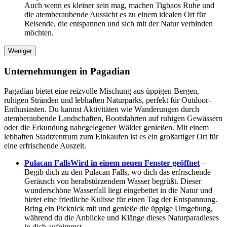
Auch wenn es kleiner sein mag, machen Tigbaos Ruhe und
die atemberaubende Aussicht es zu einem idealen Ort für
Reisende, die entspannen und sich mit der Natur verbinden
möchten.
Weniger
Unternehmungen in Pagadian
Pagadian bietet eine reizvolle Mischung aus üppigen Bergen,
ruhigen Stränden und lebhaften Naturparks, perfekt für Outdoor-
Enthusiasten. Du kannst Aktivitäten wie Wanderungen durch
atemberaubende Landschaften, Bootsfahrten auf ruhigen Gewässern
oder die Erkundung nahegelegener Wälder genießen. Mit einem
lebhaften Stadtzentrum zum Einkaufen ist es ein großartiger Ort für
eine erfrischende Auszeit.
Pulacan Falls
Wird in einem neuen Fenster geöffnet
–
Begib dich zu den Pulacan Falls, wo dich das erfrischende
Geräusch von herabstürzendem Wasser begrüßt. Dieser
wunderschöne Wasserfall liegt eingebettet in die Natur und
bietet eine friedliche Kulisse für einen Tag der Entspannung.
Bring ein Picknick mit und genieße die üppige Umgebung,
während du die Anblicke und Klänge dieses Naturparadieses
in dich aufnimmst.