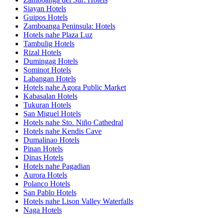
Siayan Hotels
Guipos Hotels
Zamboanga Peninsula: Hotels
Hotels nahe Plaza Luz
Tambulig Hotels
Rizal Hotels
Dumingag Hotels
Sominot Hotels
Labangan Hotels
Hotels nahe Agora Public Market
Kabasalan Hotels
Tukuran Hotels
San Miguel Hotels
Hotels nahe Sto. Niño Cathedral
Hotels nahe Kendis Cave
Dumalinao Hotels
Pinan Hotels
Dinas Hotels
Hotels nahe Pagadian
Aurora Hotels
Polanco Hotels
San Pablo Hotels
Hotels nahe Lison Valley Waterfalls
Naga Hotels