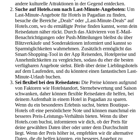
andere kulturelle Attraktionen in der Gegend entdecken.
Suche auf Hotels.com nach Last-Minute-Angeboten:
Um
Last-Minute-Angebote für Hotels in Pagadian zu finden,
besuche die Bereiche „Deals“ oder „Last-Minute-Deals“ auf
Hotels.com, wo du ermäßigte Preise finden kannst, wenn dein
Reisedatum näher rückt. Durch das Aktivieren von E-Mail-
Benachrichtigungen oder Push-Mitteilungen bleibst du über
Blitzverkäufe und Sonderaktionen informiert und kannst so
Sparmöglichkeiten wahrnehmen. Zusätzlich ermöglicht das
Smart-Shopping-Tool in der App Reisenden, Hotelpreise und
Annehmlichkeiten zu vergleichen, sodass du eher die besten
verfügbaren Angebote siehst. Bleib über deine Lieblingshotels
auf dem Laufenden, und du könntest einen fantastischen Last-
Minute-Urlaub buchen.
Sei flexibel bei den Reisedaten:
Die Preise können aufgrund
von Faktoren wie Hotelstandort, Sternebewertung und Saison
schwanken, daher können flexible Reisedaten dir helfen, bei
deinem Aufenthalt in einem Hotel in Pagadian zu sparen.
Wenn du ein besonderes Erlebnis suchst, bieten Boutique-
Hotels oft eine persönlichere Note und können manchmal ein
besseres Preis-Leistungs-Verhältnis bieten. Wenn du über
Hotels.com buchst, informieren wir dich, ob der Preis für
deine gewählten Daten über oder unter dem Durchschnitt
liegt. Wenn der Preis höher ist, empfehlen wir dir alternative
Daten, die dir helfen könnten, ein besseres Angebot zu