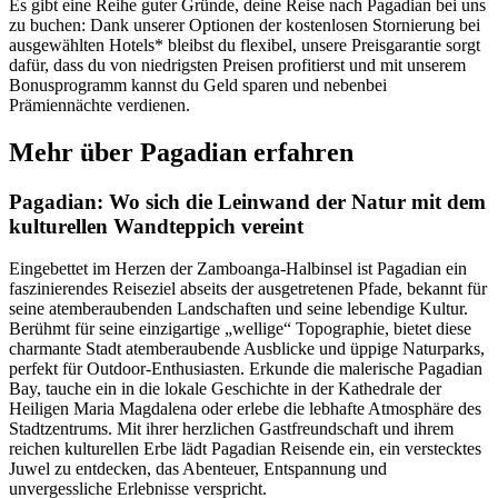
Es gibt eine Reihe guter Gründe, deine Reise nach Pagadian bei uns
zu buchen: Dank unserer Optionen der kostenlosen Stornierung bei
ausgewählten Hotels* bleibst du flexibel, unsere Preisgarantie sorgt
dafür, dass du von niedrigsten Preisen profitierst und mit unserem
Bonusprogramm kannst du Geld sparen und nebenbei
Prämiennächte verdienen.
Mehr über Pagadian erfahren
Pagadian: Wo sich die Leinwand der Natur mit dem
kulturellen Wandteppich vereint
Eingebettet im Herzen der Zamboanga-Halbinsel ist Pagadian ein
faszinierendes Reiseziel abseits der ausgetretenen Pfade, bekannt für
seine atemberaubenden Landschaften und seine lebendige Kultur.
Berühmt für seine einzigartige „wellige“ Topographie, bietet diese
charmante Stadt atemberaubende Ausblicke und üppige Naturparks,
perfekt für Outdoor-Enthusiasten. Erkunde die malerische Pagadian
Bay, tauche ein in die lokale Geschichte in der Kathedrale der
Heiligen Maria Magdalena oder erlebe die lebhafte Atmosphäre des
Stadtzentrums. Mit ihrer herzlichen Gastfreundschaft und ihrem
reichen kulturellen Erbe lädt Pagadian Reisende ein, ein verstecktes
Juwel zu entdecken, das Abenteuer, Entspannung und
unvergessliche Erlebnisse verspricht.