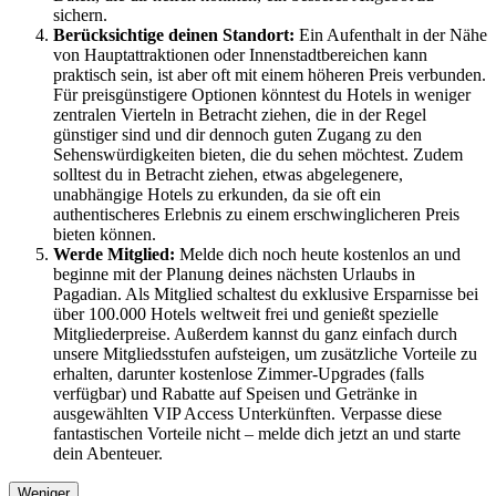
sichern.
Berücksichtige deinen Standort:
Ein Aufenthalt in der Nähe
von Hauptattraktionen oder Innenstadtbereichen kann
praktisch sein, ist aber oft mit einem höheren Preis verbunden.
Für preisgünstigere Optionen könntest du Hotels in weniger
zentralen Vierteln in Betracht ziehen, die in der Regel
günstiger sind und dir dennoch guten Zugang zu den
Sehenswürdigkeiten bieten, die du sehen möchtest. Zudem
solltest du in Betracht ziehen, etwas abgelegenere,
unabhängige Hotels zu erkunden, da sie oft ein
authentischeres Erlebnis zu einem erschwinglicheren Preis
bieten können.
Werde Mitglied:
Melde dich noch heute kostenlos an und
beginne mit der Planung deines nächsten Urlaubs in
Pagadian. Als Mitglied schaltest du exklusive Ersparnisse bei
über 100.000 Hotels weltweit frei und genießt spezielle
Mitgliederpreise. Außerdem kannst du ganz einfach durch
unsere Mitgliedsstufen aufsteigen, um zusätzliche Vorteile zu
erhalten, darunter kostenlose Zimmer-Upgrades (falls
verfügbar) und Rabatte auf Speisen und Getränke in
ausgewählten VIP Access Unterkünften. Verpasse diese
fantastischen Vorteile nicht – melde dich jetzt an und starte
dein Abenteuer.
Weniger