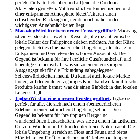
perfekt für Naturliebhaber und all jene, die Outdoor-
Aktivitäten genießen. Mit freundlichen Einheimischen und
einer entspannten Atmosphäre bietet Tukuran einen
erfrischenden Rückzugsort, der dennoch nahe an den
wichtigsten Annehmlichkeiten liegt.
Macasing
Wird in einem neuen Fenster geöffnet
: Macasing
ist ein verstecktes Juwel für Reisende, die die authentische
lokale Kultur der Philippinen erleben möchten. An der Küste
gelegen, bietet es eine malerische Umgebung, die ideal zum
Entspannen und Genießen der schönen Aussicht ist. Die
Gegend ist bekannt für ihre herzliche Gastfreundschaft und
lebendige Gemeinschaft, was sie zu einem großartigen
Ausgangspunkt für die Erkundung nahegelegener
Sehenswürdigkeiten macht. Du kannst auch lokale Märkte
finden, auf denen du einzigartiges Kunsthandwerk und frische
Produkte kaufen kannst, was dir einen Einblick in den lokalen
Lebensstil gibt.
Tigbao
Wird in einem neuen Fenster geöffnet
: Tigbao ist
perfekt für alle, die sich nach einem abenteuerlicheren
Erlebnis in einer natürlichen Umgebung sehnen. Diese
Gegend ist bekannt für ihre üppigen Berge und
wunderschönen Landschaften, was sie zu einem fantastischen
Ort zum Wandern und Erkunden der freien Natur macht. Die
lokale Umgebung ist reich an Flora und Fauna und bietet
Möglichkeiten für Ökotourismus und Tierbeobachtungen.