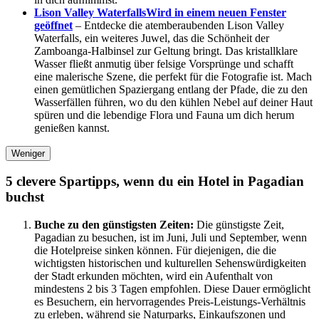
Lison Valley Waterfalls
Wird in einem neuen Fenster
geöffnet
– Entdecke die atemberaubenden Lison Valley
Waterfalls, ein weiteres Juwel, das die Schönheit der
Zamboanga-Halbinsel zur Geltung bringt. Das kristallklare
Wasser fließt anmutig über felsige Vorsprünge und schafft
eine malerische Szene, die perfekt für die Fotografie ist. Mach
einen gemütlichen Spaziergang entlang der Pfade, die zu den
Wasserfällen führen, wo du den kühlen Nebel auf deiner Haut
spüren und die lebendige Flora und Fauna um dich herum
genießen kannst.
Weniger
5 clevere Spartipps, wenn du ein Hotel in Pagadian
buchst
Buche zu den günstigsten Zeiten:
Die günstigste Zeit,
Pagadian zu besuchen, ist im Juni, Juli und September, wenn
die Hotelpreise sinken können. Für diejenigen, die die
wichtigsten historischen und kulturellen Sehenswürdigkeiten
der Stadt erkunden möchten, wird ein Aufenthalt von
mindestens 2 bis 3 Tagen empfohlen. Diese Dauer ermöglicht
es Besuchern, ein hervorragendes Preis-Leistungs-Verhältnis
zu erleben, während sie Naturparks, Einkaufszonen und