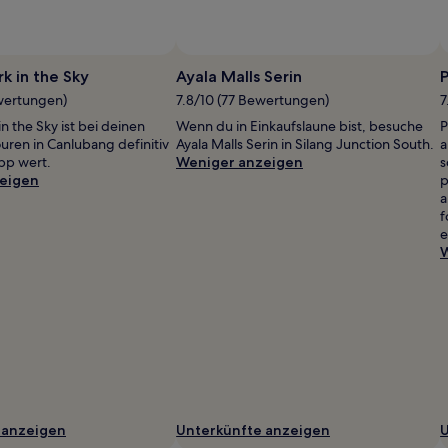
Foto von cindyBon
Öffentliches
Foto
rk in the Sky
Ayala Malls Serin
P
von
wertungen)
7.8/10 (77 Bewertungen)
7
cindyBon
in the Sky ist bei deinen
Wenn du in Einkaufslaune bist, besuche
P
ren in Canlubang definitiv
Ayala Malls Serin in Silang Junction South.
a
pp wert.
Weniger anzeigen
s
eigen
p
a
f
e
W
 anzeigen
Unterkünfte anzeigen
U