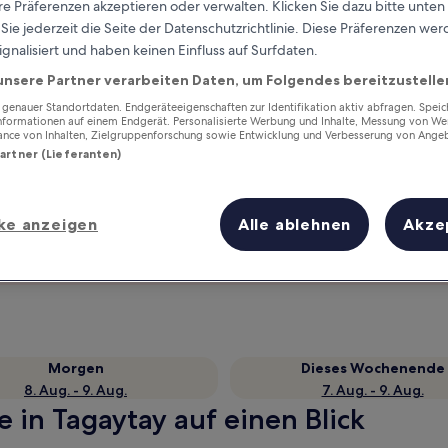
e Präferenzen akzeptieren oder verwalten. Klicken Sie dazu bitte unten
ie jederzeit die Seite der Datenschutzrichtlinie. Diese Präferenzen we
ignalisiert und haben keinen Einfluss auf Surfdaten.
unsere Partner verarbeiten Daten, um Folgendes bereitzustelle
enauer Standortdaten. Endgeräteeigenschaften zur Identifikation aktiv abfragen. Spei
Informationen auf einem Endgerät. Personalisierte Werbung und Inhalte, Messung von We
ance von Inhalten, Zielgruppenforschung sowie Entwicklung und Verbesserung von Ange
Partner (Lieferanten)
Verdiene Prämien für jede
ke anzeigen
Alle ablehnen
Akze
wahrgenommene Übernachtung
Morgen
Dieses Wochenende
8. Aug. - 9. Aug.
7. Aug. - 9. Aug.
e in Tagaytay auf einen Blick