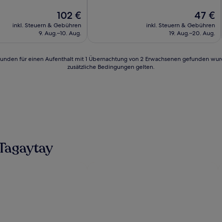
10,
Der
Wunderbar,
Der
102 €
47 €
Preis
(26
Preis
inkl. Steuern & Gebühren
inkl. Steuern & Gebühren
n)
beträgt
Bewertungen)
beträgt
9. Aug.–10. Aug.
19. Aug.–20. Aug.
102 €
47 €
24 Stunden für einen Aufenthalt mit 1 Übernachtung von 2 Erwachsenen gefunden wu
zusätzliche Bedingungen gelten.
Tagaytay