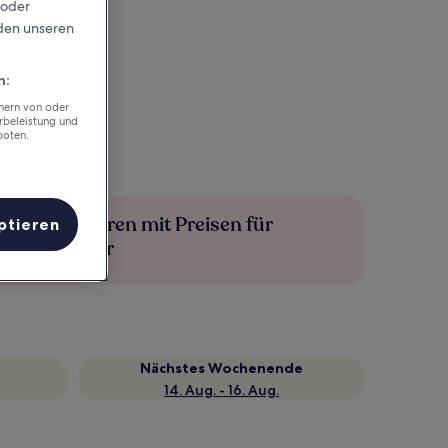
 oder
rden unseren
n:
chern von oder
rbeleistung und
boten.
Mehr sparen mit Preisen für
ptieren
Mitglieder
Nächstes Wochenende
14. Aug. - 16. Aug.