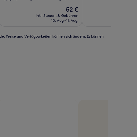
10,
von
Der
Sehr
52 €
10,
Preis
gut,
Sehr
inkl. Steuern & Gebühren
inkl. Steu
beträgt
(11
gut,
10. Aug.–11. Aug.
9
52 €
Bewertungen)
(31
Bewertungen)
rde. Preise und Verfügbarkeiten können sich ändern. Es können