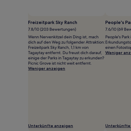
gefunden
wurde.
Preise
Foto von Mayen Barba
Öffentliches
und
Foto
Freizeitpark Sky Ranch
People's Pa
Verfügbarkeiten
von
7.8/10 (203 Bewertungen)
7.6/10 (69 Be
können
Mayen
sich
Wenn Nervenkitzel dein Ding ist, mach
People's Park 
Barba
ändern.
dich auf den Weg zu folgender Attraktion:
Erkundungstou
Es
Freizeitpark Sky Ranch, 1,1 km von
einen Fotosto
können
Tagaytay entfernt. Du freust dich darauf,
Weniger anz
zusätzliche
einige der Parks in Tagaytay zu erkunden?
Bedingungen
Picnic Grove ist nicht weit entfernt.
gelten.
Weniger anzeigen
Unterkünfte anzeigen
Unterkünfte