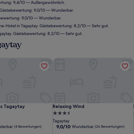
rtung: 9,4/10 — Außergewöhnlich.
. Gästebewertung: 9,0/10 — Wunderbar.
ebewertung: 9,0/10 — Wunderbar.
e-Hotel in Tagaytay. Gästebewertung: 8,2/10 — Sehr gut.
gaytay. Gästebewertung: 8,2/10 — Sehr gut.
gaytay
s Tagaytay
Relaxing Wind
s Tagaytay
Relaxing Wind
as Tagaytay
Relaxing Wind
3.5-
Sterne-
Tagaytay
Unterkunft
9.0
9,0/10
derbar
Wunderbar
(4 Bewertungen)
(26 Bewertungen)
von