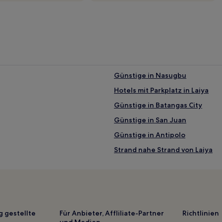
Günstige in Nasugbu
Hotels mit Parkplatz in Laiya
Günstige in Batangas City
Günstige in San Juan
Günstige in Antipolo
Strand nahe Strand von Laiya
Hotels mit Pool in Lian
Strand in Lian
Hotels mit Parkplatz in Calatag
Hotels mit Pool nahe Burot Bea
g gestellte
Für Anbieter, Affliliate-Partner
Richtlinien
und Medien