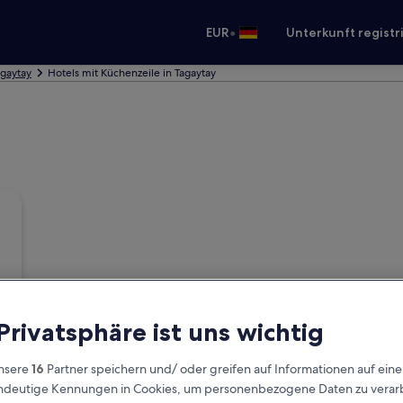
•
EUR
Unterkunft registr
agaytay
Hotels mit Küchenzeile in Tagaytay
 Privatsphäre ist uns wichtig
nsere
16
Partner speichern und/ oder greifen auf Informationen auf ein
eindeutige Kennungen in Cookies, um personenbezogene Daten zu verarb