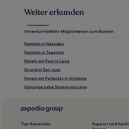
Weiter erkunden
Unterkünfte
Mehr Möglichkeiten zum Buchen
Familien in Nasugbu
Familien in Tagaytay
Hotels mit Pool in Laiya
Strand in San Juan
Hotels mit Parkplatz in Antipolo
Günstige nahe Strand von Laiya
Business in Batangas
Business in Lian
Günstige in Calatagan
Golf nahe Burot Beach
Top-Reiseziele
Support und häufi
Fragen