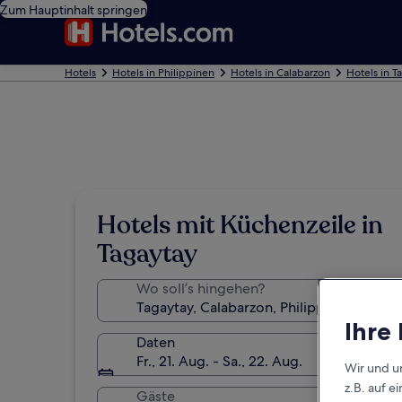
Zum Hauptinhalt springen
Hotels
Hotels in Philippinen
Hotels in Calabarzon
Hotels in T
Hotels mit Küchenzeile in
Tagaytay
Wo soll’s hingehen?
Ihre
Daten
Fr., 21. Aug. - Sa., 22. Aug.
Wir und u
z.B. auf 
Gäste