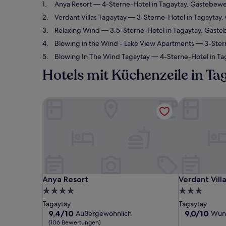
Anya Resort
— 4-Sterne-Hotel in Tagaytay. Gästebewe
Verdant Villas Tagaytay
— 3-Sterne-Hotel in Tagaytay
Relaxing Wind
— 3.5-Sterne-Hotel in Tagaytay. Gäst
Blowing in the Wind - Lake View Apartments
— 3-Stern
Blowing In The Wind Tagaytay
— 4-Sterne-Hotel in Ta
Hotels mit Küchenzeile in Ta
Anya Resort
Verdant Villa
Anya Resort
Verdant Villa
Anya Resort
Verdant Vill
4.0-
3.0-
Sterne-
Sterne-
Tagaytay
Tagaytay
Unterkunft
Unterkunft
9.4
9.0
9,4/10
9,0/10
Außergewöhnlich
Wun
von
von
(106 Bewertungen)