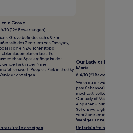
icnic Grove
.6/10 (126 Bewertungen)
icnic Grove befindet sich 6,9 km
ußerhalb des Zentrums von Tagaytay,
odass sich ein Zwischenstopp
roblemlos einplanen lässt. Für
usgedehnte Spaziergänge ist der
Our Lady of Manaoag at 
olgende Park in der Nähe
Maria
mpfehlenswert: People's Park in the Sky.
eniger anzeigen
8.4/10 (21 Bewertungen)
Wenn du dir während deiner Re
paar Sehenswürdigkeiten ans
möchtest, solltest du einen Ab
Our Lady of Manaoag at Tierra
einplanen – nur eine von vielen
Sehenswürdigkeiten vor Ort, d
vom Zentrum in Tagaytay entfer
Weniger anzeigen
nterkünfte anzeigen
Unterkünfte anzeigen