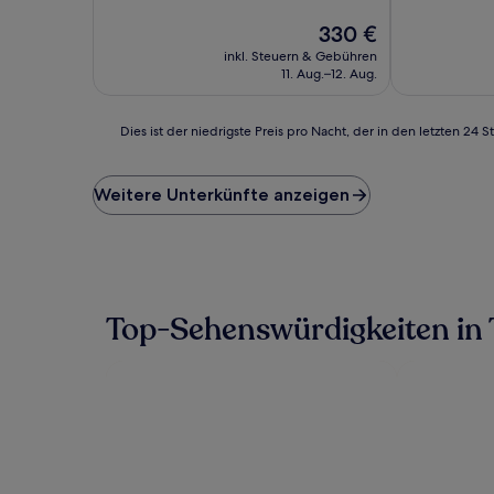
10,
10,
Außergewöhnlich,
Der
Wunderbar,
330 €
(106
Preis
(4
inkl. Steuern & Gebühren
Bewertungen)
beträgt
Bewertunge
11. Aug.–12. Aug.
330 €
Dies
Dies ist der niedrigste Preis pro Nacht, der in den letzten 
ist
der
niedrigste
Weitere Unterkünfte anzeigen
Preis
pro
Nacht,
der
in
den
Top-Sehenswürdigkeiten in 
letzten
24 Stunden
für
einen
Aufenthalt
mit
1 Übernachtung
von
2 Erwachsenen