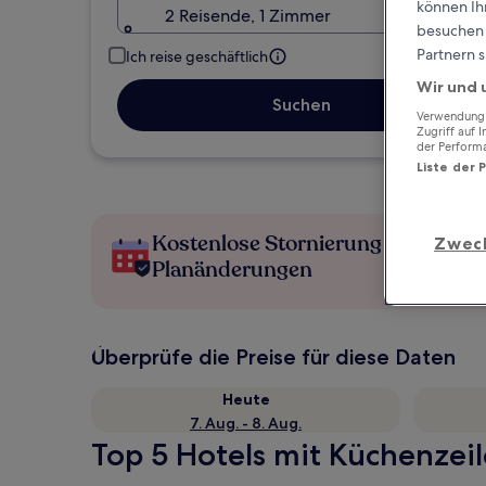
können Ihr
2 Reisende, 1 Zimmer
besuchen S
Partnern s
Ich reise geschäftlich
Wir und 
Suchen
Verwendung g
Zugriff auf 
der Perform
Liste der 
Kostenlose Stornierung bei
Zwec
Planänderungen
Überprüfe die Preise für diese Daten
Heute
7. Aug. - 8. Aug.
Top 5 Hotels mit Küchenzeil