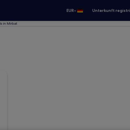
•
EUR
Unterkunft registr
s in Mirbat