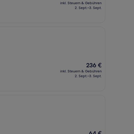
Preis
inkl. Steuern & Gebühren
beträgt
2. Sept.–3. Sept.
175 €
Der
236 €
Preis
inkl. Steuern & Gebühren
beträgt
2. Sept.–3. Sept.
236 €
Der
64 €