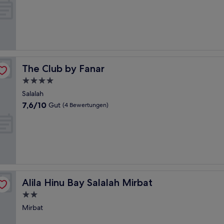
10,
(1
Bewertung)
The Club by Fanar
The Club by Fanar
4.0-
Sterne-
Salalah
Unterkunft
7.6
7,6/10
Gut
(4 Bewertungen)
von
10,
Gut,
(4
Bewertungen)
Alila Hinu Bay Salalah Mirbat
Alila Hinu Bay Salalah Mirbat
2.0-
Sterne-
Mirbat
Unterkunft