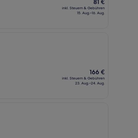
Der
81 €
Preis
inkl. Steuern & Gebühren
beträgt
15. Aug.–16. Aug.
81 €
Der
166 €
Preis
inkl. Steuern & Gebühren
beträgt
23. Aug.–24. Aug.
166 €