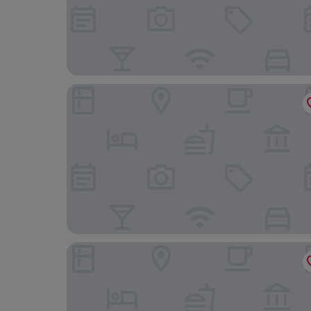
Elite Hawana Salalah
Royal Hawana Apartment salalah