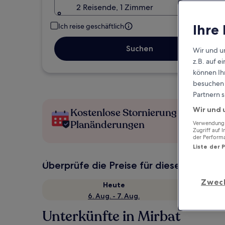
2 Reisende, 1 Zimmer
Ihre
Ich reise geschäftlich
Suchen
Wir und u
z.B. auf 
können Ihr
besuchen S
Partnern s
Wir und 
Kostenlose Stornierung bei
Planänderungen
Verwendung g
Zugriff auf 
der Perform
Liste der 
Überprüfe die Preise für diese Daten
Zwec
Heute
6. Aug. - 7. Aug.
Unterkünfte in Mirbat