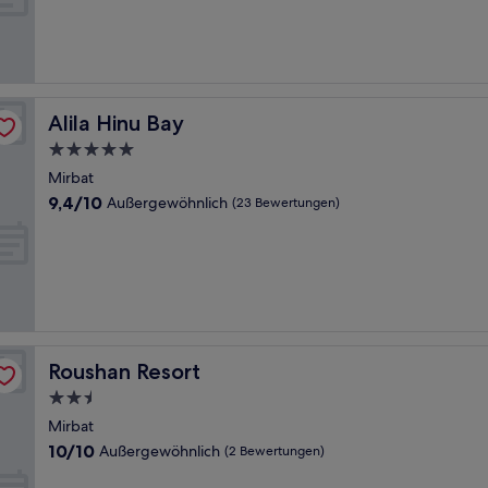
Sehr
gut,
(186
Bewertungen)
Alila Hinu Bay
Alila Hinu Bay
5.0-
Sterne-
Mirbat
Unterkunft
9.4
9,4/10
Außergewöhnlich
(23 Bewertungen)
von
10,
Außergewöhnlich,
(23
Bewertungen)
Roushan Resort
Roushan Resort
2.5-
Sterne-
Mirbat
Unterkunft
10.0
10/10
Außergewöhnlich
(2 Bewertungen)
von