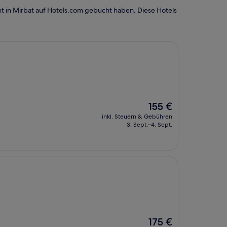
t in Mirbat auf Hotels.com gebucht haben. Diese Hotels
Der
155 €
Preis
inkl. Steuern & Gebühren
beträgt
3. Sept.–4. Sept.
155 €
Der
175 €