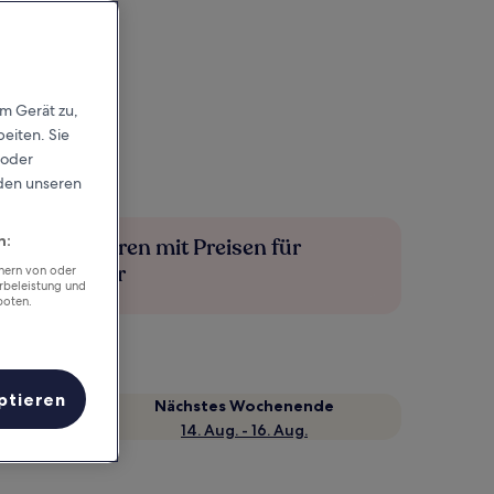
em Gerät zu,
eiten. Sie
 oder
rden unseren
n:
Mehr sparen mit Preisen für
Mitglieder
chern von oder
rbeleistung und
boten.
ptieren
Nächstes Wochenende
14. Aug. - 16. Aug.