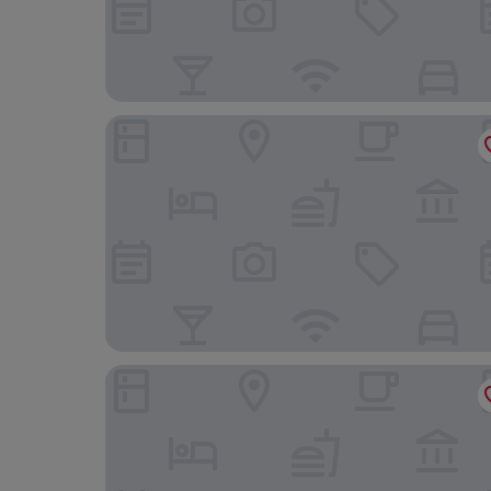
Juweira Boutique Hotel - Adults only
Arabian Sea Resort Salalah