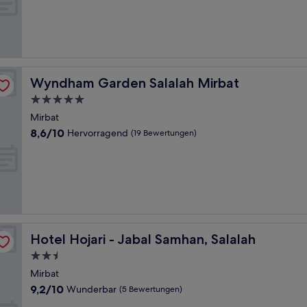
10,
Außergewöhnlich,
(2
Bewertungen)
Wyndham Garden Salalah Mirbat
Wyndham Garden Salalah Mirbat
5.0-
Sterne-
Mirbat
Unterkunft
8.6
8,6/10
Hervorragend
(19 Bewertungen)
von
10,
Hervorragend,
(19
Bewertungen)
Hotel Hojari - Jabal Samhan, Salalah
Hotel Hojari - Jabal Samhan, Salalah
2.5-
Sterne-
Mirbat
Unterkunft
9.2
9,2/10
Wunderbar
(5 Bewertungen)
von