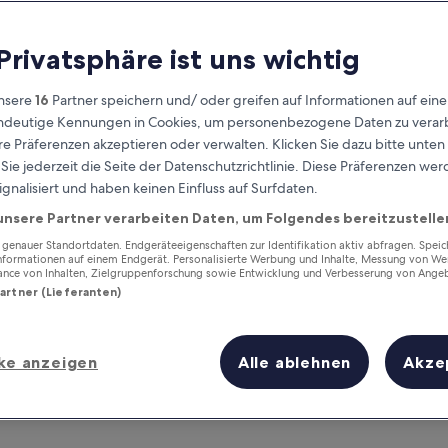
 Privatsphäre ist uns wichtig
nsere
16
Partner speichern und/ oder greifen auf Informationen auf ein
eindeutige Kennungen in Cookies, um personenbezogene Daten zu verarb
e Präferenzen akzeptieren oder verwalten. Klicken Sie dazu bitte unten
ie jederzeit die Seite der Datenschutzrichtlinie. Diese Präferenzen we
ignalisiert und haben keinen Einfluss auf Surfdaten.
unsere Partner verarbeiten Daten, um Folgendes bereitzustelle
Verdiene Prämien für jede
wahrgenommene Übernachtung
enauer Standortdaten. Endgeräteeigenschaften zur Identifikation aktiv abfragen. Spei
Informationen auf einem Endgerät. Personalisierte Werbung und Inhalte, Messung von We
ance von Inhalten, Zielgruppenforschung sowie Entwicklung und Verbesserung von Ange
Partner (Lieferanten)
ke anzeigen
Alle ablehnen
Akze
Morgen
Dieses Wochenende
7. Aug. - 8. Aug.
7. Aug. - 9. Aug.