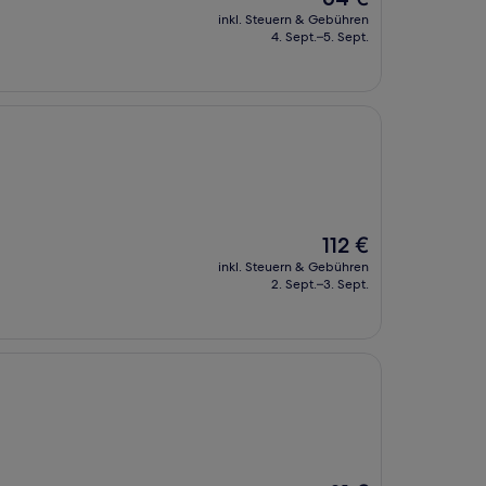
Preis
inkl. Steuern & Gebühren
beträgt
4. Sept.–5. Sept.
64 €
Der
112 €
Preis
inkl. Steuern & Gebühren
beträgt
2. Sept.–3. Sept.
112 €