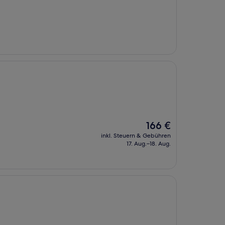
Der
166 €
Preis
inkl. Steuern & Gebühren
beträgt
17. Aug.–18. Aug.
166 €