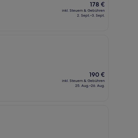
Der
178 €
Preis
inkl. Steuern & Gebühren
beträgt
2. Sept.–3. Sept.
178 €
Der
190 €
Preis
inkl. Steuern & Gebühren
beträgt
25. Aug.–26. Aug.
190 €