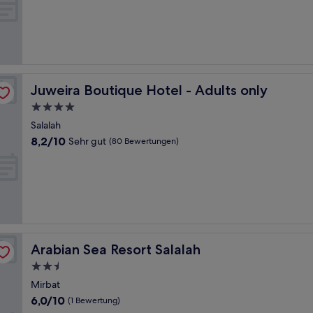
10,
Wunderbar,
(5
Bewertungen)
Juweira Boutique Hotel - Adults only
Juweira Boutique Hotel - Adults only
4.0-
Sterne-
Salalah
Unterkunft
8.2
8,2/10
Sehr gut
(80 Bewertungen)
von
10,
Sehr
gut,
(80
Bewertungen)
Arabian Sea Resort Salalah
Arabian Sea Resort Salalah
2.5-
Sterne-
Mirbat
Unterkunft
6.0
6,0/10
(1 Bewertung)
von