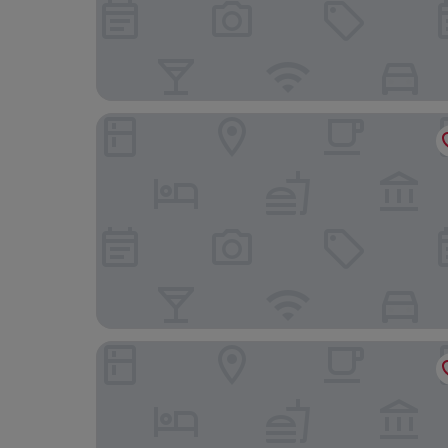
The Club by Fanar
Alila Hinu Bay Salalah Mirbat