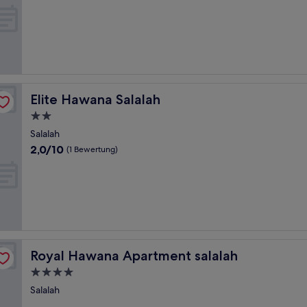
Elite Hawana Salalah
Elite Hawana Salalah
2.0-
Sterne-
Salalah
Unterkunft
2.0
2,0/10
(1 Bewertung)
von
10,
(1
Bewertung)
Royal Hawana Apartment salalah
Royal Hawana Apartment salalah
4.0-
Sterne-
Salalah
Unterkunft