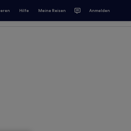
ieren
Hilfe
Meine Reisen
Anmelden