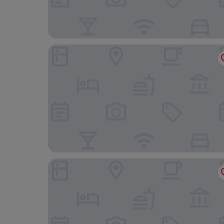
Alila Hinu Bay
Roushan Resort