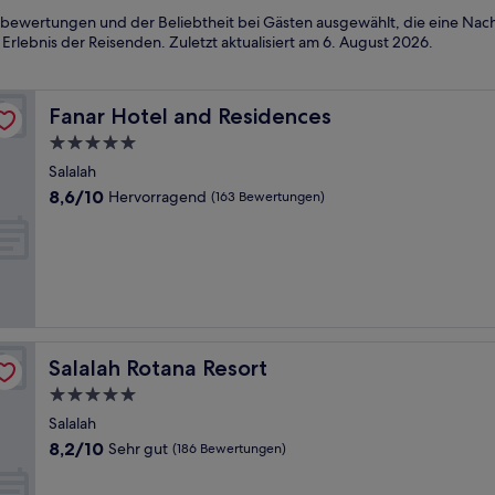
bewertungen und der Beliebtheit bei Gästen ausgewählt, die eine Nach
Erlebnis der Reisenden. Zuletzt aktualisiert am
6. August 2026
.
Fanar Hotel and Residences
Fanar Hotel and Residences
5.0-
Sterne-
Salalah
Unterkunft
8.6
8,6/10
Hervorragend
(163 Bewertungen)
von
10,
Hervorragend,
(163
Bewertungen)
Salalah Rotana Resort
Salalah Rotana Resort
5.0-
Sterne-
Salalah
Unterkunft
8.2
8,2/10
Sehr gut
(186 Bewertungen)
von
10,