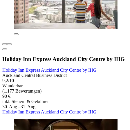
Holiday Inn Express Auckland City Centre by IHG
Holiday Inn Express Auckland City Centre by IHG
Auckland Central Business District
9,2/10
Wunderbar
(1.177 Bewertungen)
90 €
inkl. Steuern & Gebühren
30. Aug.–31. Aug.
Holiday Inn Express Auckland City Centre by IHG