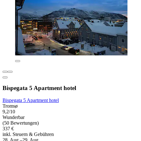
Bispegata 5 Apartment hotel
Bispegata 5 Apartment hotel
Tromsø
9,2/10
Wunderbar
(50 Bewertungen)
337 €
inkl. Steuern & Gebühren
28. Aug.–29. Aug.