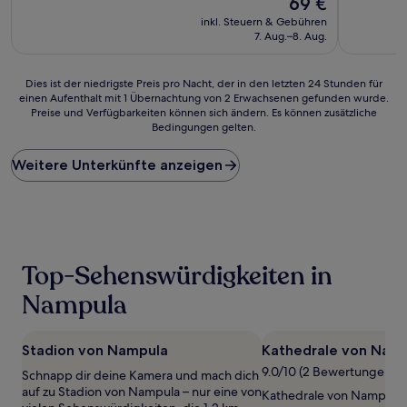
69 €
10,
10,
Preis
Gut,
Sehr
inkl. Steuern & Gebühren
beträgt
(22
gut,
7. Aug.–8. Aug.
69 €
Bewertungen)
(40
Bewertun
Dies
Dies ist der niedrigste Preis pro Nacht, der in den letzten 24 Stunden für
einen Aufenthalt mit 1 Übernachtung von 2 Erwachsenen gefunden wurde.
ist
Preise und Verfügbarkeiten können sich ändern. Es können zusätzliche
der
Bedingungen gelten.
niedrigste
Preis
Weitere Unterkünfte anzeigen
pro
Nacht,
der
in
den
letzten
24 Stunden
Top-Sehenswürdigkeiten in
für
einen
Nampula
Aufenthalt
mit
1 Übernachtung
Stadion von Nampula
Kathedrale von Nam
von
9.0/10 (2 Bewertungen)
Schnapp dir deine Kamera und mach dich
2 Erwachsenen
auf zu Stadion von Nampula – nur eine von
gefunden
Kathedrale von Nampula b