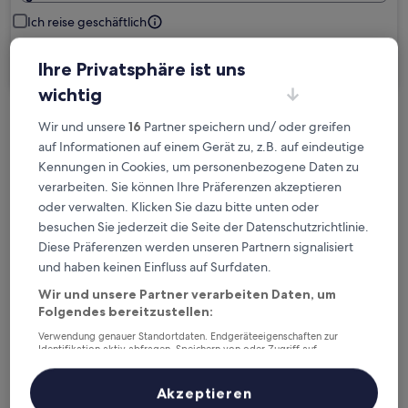
Ich reise geschäftlich
Suchen
Ihre Privatsphäre ist uns
wichtig
Wir und unsere
16
Partner speichern und/ oder greifen
Kostenlose Stornierung bei
auf Informationen auf einem Gerät zu, z.B. auf eindeutige
Planänderungen
Kennungen in Cookies, um personenbezogene Daten zu
verarbeiten. Sie können Ihre Präferenzen akzeptieren
Verdiene Prämien für jede
oder verwalten. Klicken Sie dazu bitte unten oder
wahrgenommene Übernachtung
besuchen Sie jederzeit die Seite der Datenschutzrichtlinie.
Diese Präferenzen werden unseren Partnern signalisiert
und haben keinen Einfluss auf Surfdaten.
Mehr sparen mit Preisen für Mitglieder
Wir und unsere Partner verarbeiten Daten, um
Folgendes bereitzustellen:
Verwendung genauer Standortdaten. Endgeräteeigenschaften zur
Überprüfe die Preise für diese Daten
Identifikation aktiv abfragen. Speichern von oder Zugriff auf
Informationen auf einem Endgerät. Personalisierte Werbung und
Inhalte, Messung von Werbeleistung und der Performance von Inhalten,
Heute
Morgen
Zielgruppenforschung sowie Entwicklung und Verbesserung von
Akzeptieren
6. Aug. - 7. Aug.
7. Aug. - 8. Aug.
Angeboten.