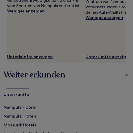
vielen Sehenswürdigkeiten, die 1,2 km
wurde.
Zentrum von Nampula. Id
vom Zentrum von Nampula entfernt ist.
Preise
Voraussetzungen also, u
Weniger anzeigen
und
deines Aufenthalts hier 
Verfügbarkeiten
Weniger anzeigen
können
sich
ändern.
Es
können
zusätzliche
Bedingungen
Unterkünfte anzeigen
Unterkünfte anzeigen
gelten.
Weiter erkunden
Unterkünfte
Nampula Hotels
Nampula: Hotels
Mossuril: Hotels