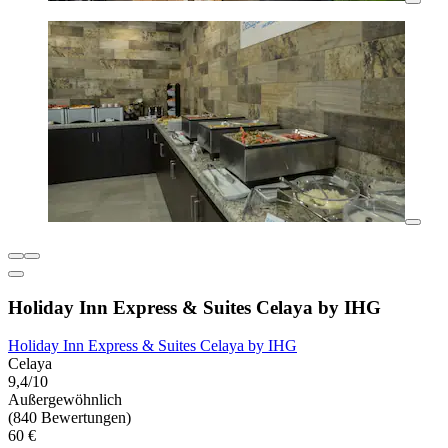
Holiday Inn Express & Suites Celaya by IHG
Holiday Inn Express & Suites Celaya by IHG
Celaya
9,4/10
Außergewöhnlich
(840 Bewertungen)
60 €