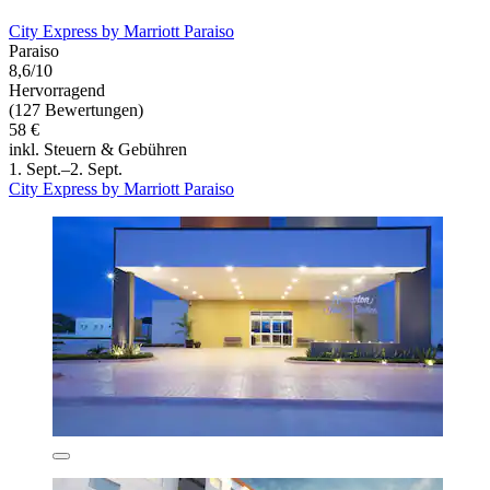
City Express by Marriott Paraiso
Paraiso
8,6/10
Hervorragend
(127 Bewertungen)
58 €
inkl. Steuern & Gebühren
1. Sept.–2. Sept.
City Express by Marriott Paraiso