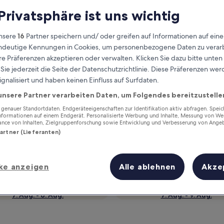
 Privatsphäre ist uns wichtig
nsere
16
Partner speichern und/ oder greifen auf Informationen auf ein
eindeutige Kennungen in Cookies, um personenbezogene Daten zu verarb
e Präferenzen akzeptieren oder verwalten. Klicken Sie dazu bitte unten
ie jederzeit die Seite der Datenschutzrichtlinie. Diese Präferenzen we
ignalisiert und haben keinen Einfluss auf Surfdaten.
unsere Partner verarbeiten Daten, um Folgendes bereitzustelle
enauer Standortdaten. Endgeräteeigenschaften zur Identifikation aktiv abfragen. Spei
Verdiene Prämien für jede
Informationen auf einem Endgerät. Personalisierte Werbung und Inhalte, Messung von We
wahrgenommene Übernachtung
ance von Inhalten, Zielgruppenforschung sowie Entwicklung und Verbesserung von Ange
Partner (Lieferanten)
ke anzeigen
Alle ablehnen
Akze
Morgen
Dieses Wochenende
7. Aug. - 8. Aug.
7. Aug. - 9. Aug.