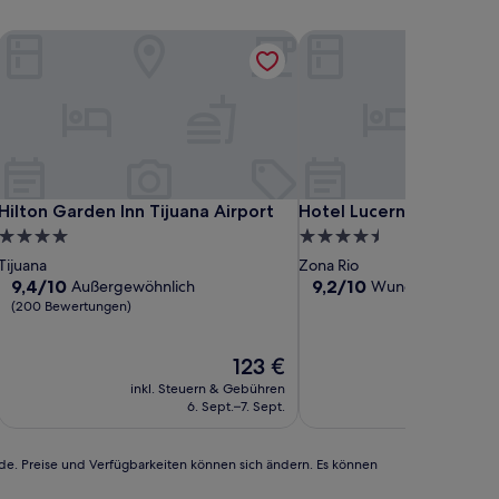
Hilton Garden Inn Tijuana Airport
Hotel Lucerna Tijuana
Hilton Garden Inn Tijuana Airport
Hotel Lucerna Tijuana
Hilton Garden Inn Tijuana Airport
Hotel Lucerna Tijuana
4.0-
4.5-
Sterne-
Sterne-
Tijuana
Zona Rio
Unterkunft
Unterkunft
9.4
9.2
9,4/10
9,2/10
Außergewöhnlich
Wunderbar
(1.531
von
von
(200 Bewertungen)
10,
10,
Außergewöhnlich,
Wunderbar,
Der
123 €
(200
(1.531
Preis
Bewertungen)
Bewertungen)
inkl. Steuern & Gebühren
inkl. Steu
beträgt
6. Sept.–7. Sept.
6
123 €
rde. Preise und Verfügbarkeiten können sich ändern. Es können