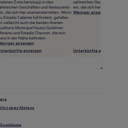
nderen Zwischenstopp in den
zahlreichen Geschäften und Re
ahlreichen Geschäften und Restaurants
ein, die sich hier aneinanderre
in, die sich hier aneinanderreihen. Wenn
Weniger anzeigen
u Estadio Caliente toll findest, gefallen
ir vielleicht auch die beiden Arenen
uditorio Municipal Fausto Gutiérrez
oreno und Estadio Chevron, die sich
anz in der Nähe befinden.
eniger anzeigen
nterkünfte anzeigen
Unterkünfte anzeigen
mera
olfo López Mateos
e Guadalupe