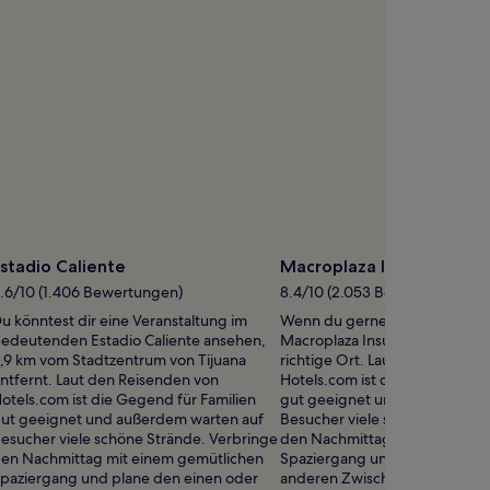
stadio Caliente
Macroplaza Insurgentes
.6/10 (1.406 Bewertungen)
8.4/10 (2.053 Bewertungen)
u könntest dir eine Veranstaltung im
Wenn du gerne shoppen gehst,
edeutenden Estadio Caliente ansehen,
Macroplaza Insurgentes in Tiju
,9 km vom Stadtzentrum von Tijuana
richtige Ort. Laut den Reisend
ntfernt. Laut den Reisenden von
Hotels.com ist die Gegend für 
otels.com ist die Gegend für Familien
gut geeignet und außerdem w
ut geeignet und außerdem warten auf
Besucher viele schöne Strände
esucher viele schöne Strände. Verbringe
den Nachmittag mit einem ge
en Nachmittag mit einem gemütlichen
Spaziergang und plane den ei
paziergang und plane den einen oder
anderen Zwischenstopp in de