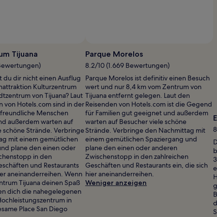
um Tijuana
Parque Morelos
 Bewertungen)
8.2/10 (1.669 Bewertungen)
du dir nicht einen Ausflug
Parque Morelos ist definitiv einen Besuch
enattraktion Kulturzentrum
wert und nur 8,4 km vom Zentrum von
adtzentrum von Tijuana? Laut
Tijuana entfernt gelegen. Laut den
 von Hotels.com sind in der
Reisenden von Hotels.com ist die Gegend
 freundliche Menschen
für Familien gut geeignet und außerdem
E
und außerdem warten auf
warten auf Besucher viele schöne
8
e schöne Strände. Verbringe
Strände. Verbringe den Nachmittag mit
ag mit einem gemütlichen
einem gemütlichen Spaziergang und
D
und plane den einen oder
plane den einen oder anderen
b
chenstopp in den
Zwischenstopp in den zahlreichen
3
eschäften und Restaurants
Geschäften und Restaurants ein, die sich
e
 hier aneinanderreihen. Wenn
hier aneinanderreihen.
H
entrum Tijuana deinen Spaß
Weniger anzeigen
g
en dich die nahegelegenen
B
Hochleistungszentrum in
d
esame Place San Diego
S