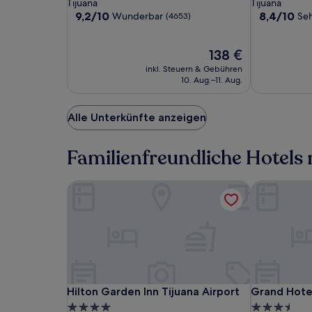
Sterne-
Sterne-
Tijuana
Tijuana
Es
Unterkunft
Unterkunft
9.2
8.4
9,2/10
8,4/10
Wunderbar
Seh
(4653)
können
von
von
zusätzliche
10,
10,
Bedingungen
Wunderbar,
Der
Sehr
138 €
gelten.
(4653)
Preis
gut,
inkl. Steuern & Gebühren
beträgt
(1259)
10. Aug.–11. Aug.
138 €
Alle Unterkünfte anzeigen
Familienfreundliche Hotels 
Hilton Garden Inn Tijuana Airport
Grand Hotel
Hilton
Hilton
Grand
Hilton Garden Inn Tijuana Airport
Grand Hotel
Hilton Garden Inn Tijuana Airport
Grand Hotel
Garden
Garden
Hotel
4.0-
3.5-