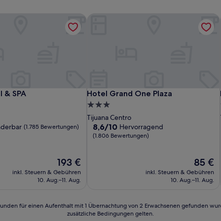
 & SPA
Hotel Grand One Plaza
 & SPA
Hotel Grand One Plaza
l & SPA
Hotel Grand One Plaza
3.0-
Sterne-
Tijuana Centro
Unterkunft
8.6
8,6/10
derbar
Hervorragend
(1.785 Bewertungen)
von
(1.806 Bewertungen)
10,
Hervorragend,
Der
Der
193 €
85 €
(1.806
Preis
Preis
n)
Bewertungen)
inkl. Steuern & Gebühren
inkl. Steuern & Gebühren
beträgt
beträgt
10. Aug.–11. Aug.
10. Aug.–11. Aug.
193 €
85 €
24 Stunden für einen Aufenthalt mit 1 Übernachtung von 2 Erwachsenen gefunden wu
zusätzliche Bedingungen gelten.