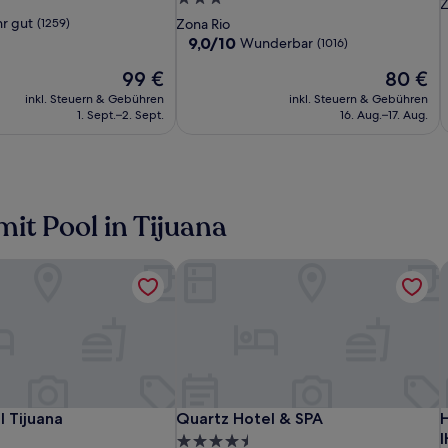
S
Z
Marriott
M
Sterne-
U
r gut
(1259)
Zona Rio
Tijuana
T
Unterkunft
9.0
9,0/10
Wunderbar
(1016)
Río
R
von
Der
Der
99 €
80 €
10,
Preis
Preis
Wunderbar,
inkl. Steuern & Gebühren
inkl. Steuern & Gebühren
beträgt
beträgt
(1016)
1. Sept.–2. Sept.
16. Aug.–17. Aug.
99 €
80 €
mit Pool in Tijuana
 Tijuana
Quartz Hotel & SPA
H
Hilton
Grand
Quartz
H
Q
H
 Tijuana
Quartz Hotel & SPA
H
 Tijuana
Quartz Hotel & SPA
H
Garden
Hotel
Hotel
H
H
I
4.5-