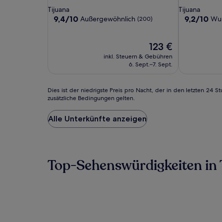
Inn
Inn
Tijuana
Sterne-
Sterne-
Tijuana
Tijuana
Tijuana
Tijuana
Unterkunft
Unterkunft
9.4
9.2
9,4/10
9,2/10
Außergewöhnlich
Wu
(200)
Airport
Airport
von
von
10,
10,
Außergewöhnlich,
Der
Wunderbar,
123 €
(200)
Preis
(4653)
inkl. Steuern & Gebühren
beträgt
6. Sept.–7. Sept.
123 €
Dies
Dies ist der niedrigste Preis pro Nacht, der in den letzten 2
zusätzliche Bedingungen gelten.
ist
der
niedrigste
Alle Unterkünfte anzeigen
Preis
pro
Nacht,
der
Top-Sehenswürdigkeiten in 
in
den
letzten
24 Stunden
für
einen
Aufenthalt