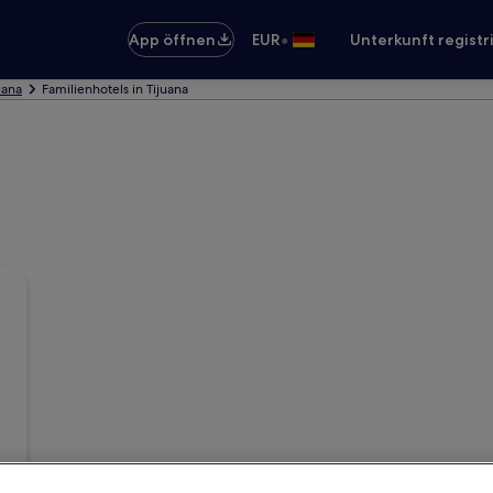
•
App öffnen
EUR
Unterkunft registr
uana
Familienhotels in Tijuana