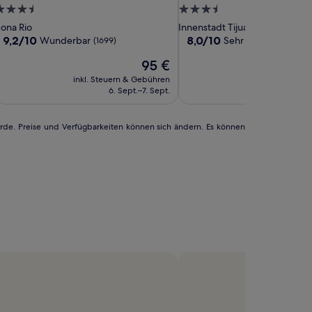
nn
ijuana
&
ijuana
Tijuana
&
Tijuana
Azteca
.5-
3.5-
ijuana
SPA
Zona
SPA
Zona
Tijuana,
terne-
Sterne-
ona Rio
Innenstadt Tijuana
irport
io
Rio
Trademark
nterkunft
Unterkunft
9.2
8.0
9,2/10
8,0/10
Wunderbar
Sehr gut
(1699)
(1014)
y
by
by
von
von
Der
95 €
10,
10,
IHG
IHG
Wyndham
Preis
Wunderbar,
Sehr
inkl. Steuern & Gebühren
inkl. Steuern
beträgt
(1699)
gut,
6. Sept.–7. Sept.
23. Au
95 €
(1014)
urde. Preise und Verfügbarkeiten können sich ändern. Es können