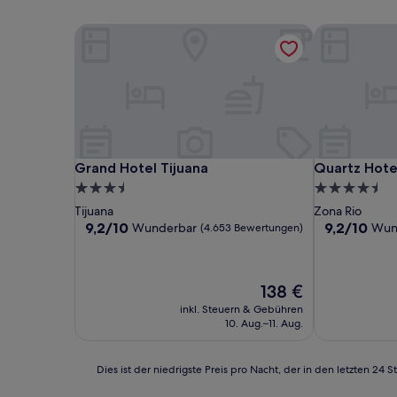
Grand Hotel Tijuana
Quartz Hotel
Grand Hotel Tijuana
Quartz Hotel
Grand Hotel Tijuana
Quartz Hote
3.5-
4.5-
Sterne-
Sterne-
Tijuana
Zona Rio
Unterkunft
Unterkunft
9.2
9.2
9,2/10
9,2/10
Wunderbar
Wun
(4.653 Bewertungen)
von
von
10,
10,
Wunderbar,
Wunderbar,
Der
138 €
(4.653
(1.785
Preis
Bewertungen)
Bewertunge
inkl. Steuern & Gebühren
beträgt
10. Aug.–11. Aug.
138 €
Dies
Dies ist der niedrigste Preis pro Nacht, der in den letzten 
ist