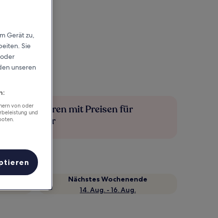
em Gerät zu,
eiten. Sie
 oder
rden unseren
n:
chern von oder
Mehr sparen mit Preisen für
rbeleistung und
Mitglieder
boten.
ptieren
Nächstes Wochenende
14. Aug. - 16. Aug.