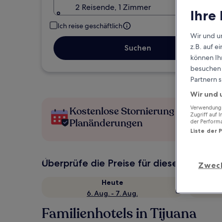
2 Reisende, 1 Zimmer
Ihre
Ich reise geschäftlich
Wir und u
z.B. auf 
Suchen
können Ihr
besuchen S
Partnern s
Wir und 
Verwendung g
Kostenlose Stornierung bei
Zugriff auf 
Planänderungen
der Perform
Liste der 
Überprüfe die Preise für diese Daten
Zwec
Heute
6. Aug. - 7. Aug.
Familienhotels in Tijuana