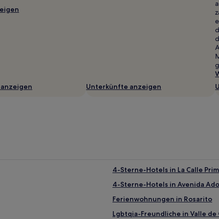
a
eigen
z
e
d
d
A
M
g
W
 anzeigen
Unterkünfte anzeigen
U
4-Sterne-Hotels in La Calle Pri
4-Sterne-Hotels in Avenida Ad
Ferienwohnungen in Rosarito
Lgbtqia-Freundliche in Valle d