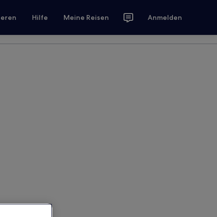
ieren
Hilfe
Meine Reisen
Anmelden