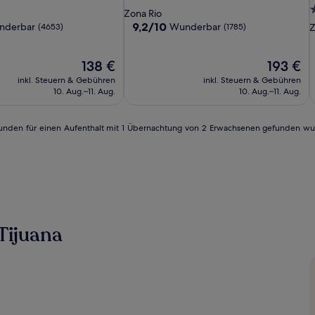
Inn
Tijuana
&
I
T
T
3
Sterne-
Zona Rio
Tijuana
SPA
T
S
Unterkunft
9.2
9,2/10
nderbar
Wunderbar
(4653)
(1785)
Z
Airport
A
R
von
U
10,
b
Der
Wunderbar,
Der
138 €
193 €
Preis
(1785)
Preis
inkl. Steuern & Gebühren
inkl. Steuern & Gebühren
beträgt
beträgt
10. Aug.–11. Aug.
10. Aug.–11. Aug.
138 €
193 €
4 Stunden für einen Aufenthalt mit 1 Übernachtung von 2 Erwachsenen gefunden w
Tijuana