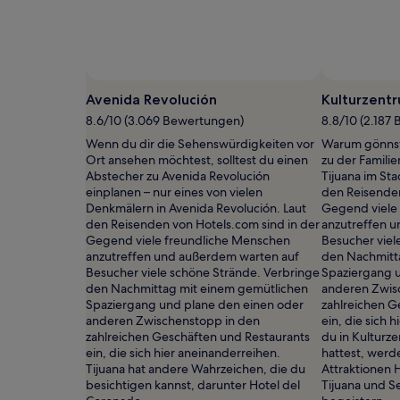
mit
1 Übernachtung
von
2 Erwachsenen
gefunden
Foto von Leonardo De Leon
Öffentliches
wurde.
Foto
Avenida Revolución
Kulturzentr
Preise
von
und
8.6/10 (3.069 Bewertungen)
8.8/10 (2.187
Leonardo
Verfügbarkeiten
Wenn du dir die Sehenswürdigkeiten vor
Warum gönnst 
De
können
Ort ansehen möchtest, solltest du einen
zu der Famili
Leon
sich
Abstecher zu Avenida Revolución
Tijuana im St
ändern.
einplanen – nur eines von vielen
den Reisenden
Es
Denkmälern in Avenida Revolución. Laut
Gegend viele
können
den Reisenden von Hotels.com sind in der
anzutreffen 
zusätzliche
Gegend viele freundliche Menschen
Besucher viel
Bedingungen
anzutreffen und außerdem warten auf
den Nachmitt
gelten.
Besucher viele schöne Strände. Verbringe
Spaziergang 
den Nachmittag mit einem gemütlichen
anderen Zwis
Spaziergang und plane den einen oder
zahlreichen G
anderen Zwischenstopp in den
ein, die sich
zahlreichen Geschäften und Restaurants
du in Kulturz
ein, die sich hier aneinanderreihen.
hattest, werd
Tijuana hat andere Wahrzeichen, die du
Attraktionen 
besichtigen kannst, darunter Hotel del
Tijuana und S