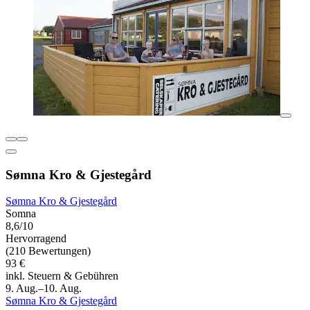
Sømna Kro & Gjestegård
Sømna Kro & Gjestegård
Somna
8,6/10
Hervorragend
(210 Bewertungen)
93 €
inkl. Steuern & Gebühren
9. Aug.–10. Aug.
Sømna Kro & Gjestegård