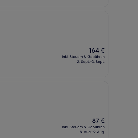
Der
164 €
Preis
inkl. Steuern & Gebühren
beträgt
2. Sept.–3. Sept.
164 €
Der
87 €
Preis
inkl. Steuern & Gebühren
beträgt
8. Aug.–9. Aug.
87 €