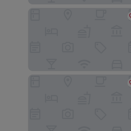
The Dreamcatcher House
Villa San Ignacio