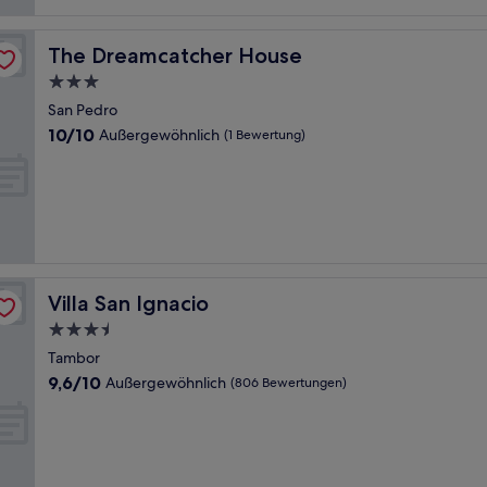
The Dreamcatcher House
The Dreamcatcher House
3.0-
Sterne-
San Pedro
Unterkunft
10.0
10/10
Außergewöhnlich
(1 Bewertung)
von
10,
Außergewöhnlich,
(1
Bewertung)
Villa San Ignacio
Villa San Ignacio
3.5-
Sterne-
Tambor
Unterkunft
9.6
9,6/10
Außergewöhnlich
(806 Bewertungen)
von
10,
Außergewöhnlich,
(806
Bewertungen)