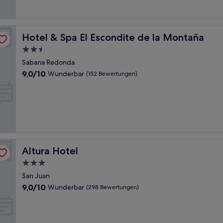
Bewertungen)
Hotel & Spa El Escondite de la Montaña
Hotel & Spa El Escondite de la Montaña
2.5-
Sterne-
Sabana Redonda
Unterkunft
9.0
9,0/10
Wunderbar
(152 Bewertungen)
von
10,
Wunderbar,
(152
Bewertungen)
Altura Hotel
Altura Hotel
3.0-
Sterne-
San Juan
Unterkunft
9.0
9,0/10
Wunderbar
(298 Bewertungen)
von
10,
Wunderbar,
(298