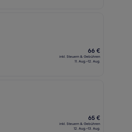
Der
66 €
Preis
inkl. Steuern & Gebühren
beträgt
11. Aug.–12. Aug.
66 €
Der
65 €
Preis
inkl. Steuern & Gebühren
beträgt
12. Aug.–13. Aug.