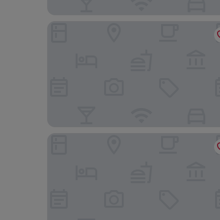
Guácima Escondida Hotel Boutique
Hotel Mango Valley