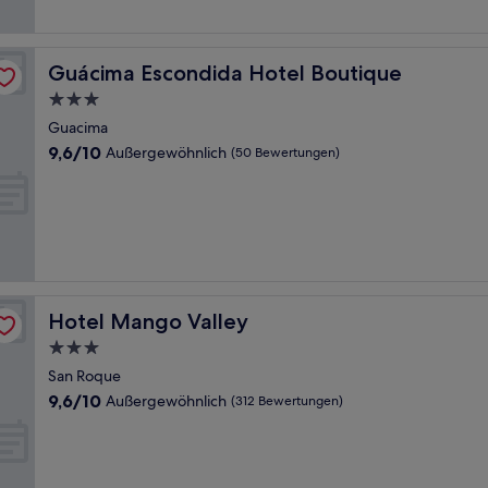
Bewertungen)
Guácima Escondida Hotel Boutique
Guácima Escondida Hotel Boutique
3.0-
Sterne-
Guacima
Unterkunft
9.6
9,6/10
Außergewöhnlich
(50 Bewertungen)
von
10,
Außergewöhnlich,
(50
Bewertungen)
Hotel Mango Valley
Hotel Mango Valley
3.0-
Sterne-
San Roque
Unterkunft
9.6
9,6/10
Außergewöhnlich
(312 Bewertungen)
von
10,
Außergewöhnlich,
(312