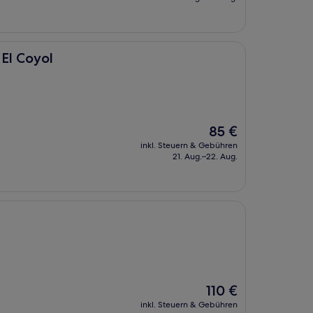
110 €
 El Coyol
Der
85 €
Preis
inkl. Steuern & Gebühren
beträgt
21. Aug.–22. Aug.
85 €
Der
110 €
Preis
inkl. Steuern & Gebühren