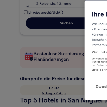
2 Reisende, 1 Zimmer
Ihre
Ich reise geschäftlich
Suchen
Wir und u
z.B. auf 
können Ihr
besuchen S
Partnern s
Wir und 
Kostenlose Stornierung bei
Planänderungen
Verwendung g
Zugriff auf 
der Perform
Liste der 
Überprüfe die Preise für diese Daten
Zwec
Heute
6. Aug. - 7. Aug.
Top 5 Hotels in San Miguel a