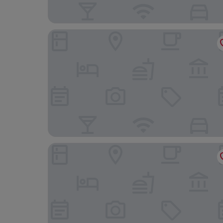
Residence Inn By Marriott San Jose Alajuela El C
Hotel Martino Spa and Resort