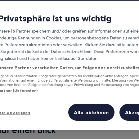
 Privatsphäre ist uns wichtig
nsere
16
Partner speichern und/ oder greifen auf Informationen auf ein
eindeutige Kennungen in Cookies, um personenbezogene Daten zu verarb
e Präferenzen akzeptieren oder verwalten. Klicken Sie dazu bitte unten
ie jederzeit die Seite der Datenschutzrichtlinie. Diese Präferenzen we
ignalisiert und haben keinen Einfluss auf Surfdaten.
unsere Partner verarbeiten Daten, um Folgendes bereitzustelle
Verdiene Prämien für jede
wahrgenommene Übernachtung
enauer Standortdaten. Endgeräteeigenschaften zur Identifikation aktiv abfragen. Spei
Informationen auf einem Endgerät. Personalisierte Werbung und Inhalte, Messung von We
ance von Inhalten, Zielgruppenforschung sowie Entwicklung und Verbesserung von Ange
Partner (Lieferanten)
ke anzeigen
Alle ablehnen
Akze
Morgen
Dieses Wochenende
7. Aug. - 8. Aug.
7. Aug. - 9. Aug.
uf einen Blick