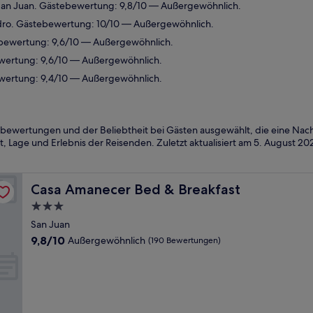
San Juan. Gästebewertung: 9,8/10 — Außergewöhnlich.
dro. Gästebewertung: 10/10 — Außergewöhnlich.
ebewertung: 9,6/10 — Außergewöhnlich.
bewertung: 9,6/10 — Außergewöhnlich.
ewertung: 9,4/10 — Außergewöhnlich.
bewertungen und der Beliebtheit bei Gästen ausgewählt, die eine Nach
, Lage und Erlebnis der Reisenden. Zuletzt aktualisiert am
5. August 20
Casa Amanecer Bed & Breakfast
Casa Amanecer Bed & Breakfast
3.0-
Sterne-
San Juan
Unterkunft
9.8
9,8/10
Außergewöhnlich
(190 Bewertungen)
von
10,
Außergewöhnlich,
(190
Bewertungen)