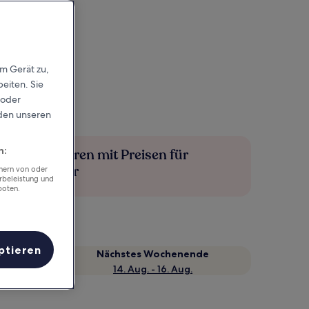
em Gerät zu,
eiten. Sie
 oder
rden unseren
n:
Mehr sparen mit Preisen für
Mitglieder
chern von oder
rbeleistung und
boten.
ptieren
Nächstes Wochenende
14. Aug. - 16. Aug.