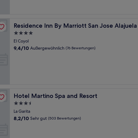
Bewertungen)
oyol
Residence Inn By Marriott San Jose Alajuela El Coyol
Residence Inn By Marriott San Jose Alajuela
4.0-
Sterne-
El Coyol
Unterkunft
9.4
9,4/10
Außergewöhnlich
(76 Bewertungen)
von
10,
Außergewöhnlich,
(76
Bewertungen)
Hotel Martino Spa and Resort
Hotel Martino Spa and Resort
3.5-
Sterne-
La Garita
Unterkunft
8.2
8,2/10
Sehr gut
(503 Bewertungen)
von
10,
Sehr