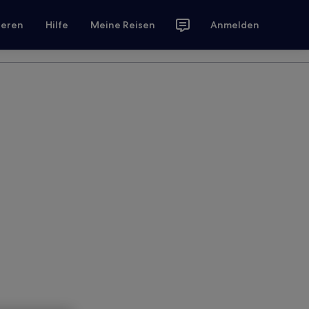
ieren
Hilfe
Meine Reisen
Anmelden