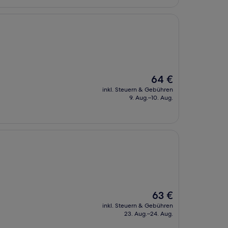
Der
64 €
Preis
inkl. Steuern & Gebühren
beträgt
9. Aug.–10. Aug.
64 €
Der
63 €
Preis
inkl. Steuern & Gebühren
beträgt
23. Aug.–24. Aug.
63 €