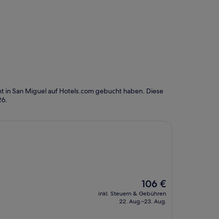
t in San Miguel auf Hotels.com gebucht haben. Diese
26
.
Der
106 €
Preis
inkl. Steuern & Gebühren
beträgt
22. Aug.–23. Aug.
106 €