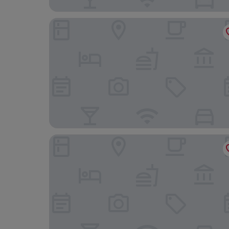
Chayote Lodge
Villa Margarita