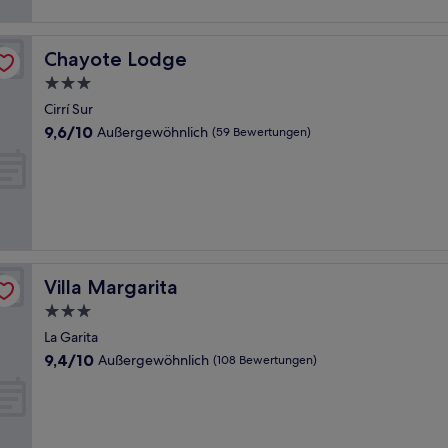
Chayote Lodge
Chayote Lodge
3.0-
Sterne-
Cirrí Sur
Unterkunft
9.6
9,6/10
Außergewöhnlich
(59 Bewertungen)
von
10,
Außergewöhnlich,
(59
Bewertungen)
Villa Margarita
Villa Margarita
3.0-
Sterne-
La Garita
Unterkunft
9.4
9,4/10
Außergewöhnlich
(108 Bewertungen)
von
10,
Außergewöhnlich,
(108