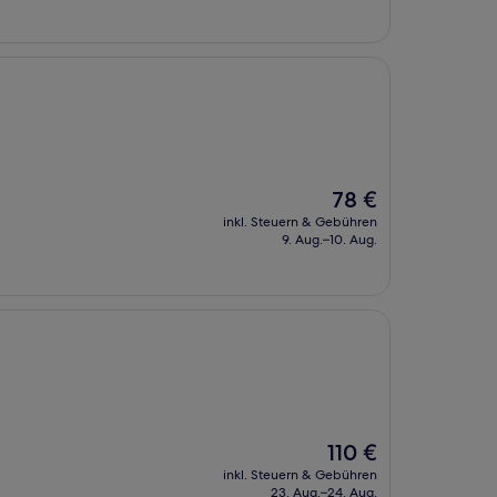
65 €
Der
78 €
Preis
inkl. Steuern & Gebühren
beträgt
9. Aug.–10. Aug.
78 €
Der
110 €
Preis
inkl. Steuern & Gebühren
beträgt
23. Aug.–24. Aug.