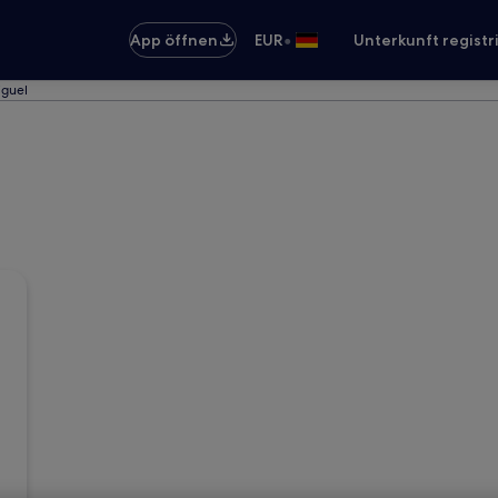
•
App öffnen
EUR
Unterkunft registr
iguel