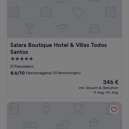
Salara Boutique Hotel & Villas Todos Santos
Salara Boutique Hotel & Villas Todos
Santos
5.0-
Sterne-
El Pescadero
Unterkunft
8.6
8,6/10
Hervorragend
(10 Bewertungen)
von
Der
346 €
10,
Preis
Hervorragend,
inkl. Steuern & Gebühren
beträgt
9. Aug.–10. Aug.
(10
346 €
Bewertungen)
Costa Cerritos Beach Front Property