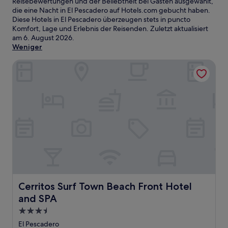
Reisebewertungen und der Beliebtheit bei Gästen ausgewählt,
die eine Nacht in El Pescadero auf Hotels.com gebucht haben.
Diese Hotels in El Pescadero überzeugen stets in puncto
Komfort, Lage und Erlebnis der Reisenden. Zuletzt aktualisiert
am
6. August 2026
.
Weniger
Cerritos Surf Town Beach Front Hotel and SPA
Cerritos Surf Town Beach Front Hotel and SPA
Cerritos Surf Town Beach Front Hotel
and SPA
3.5-
Sterne-
El Pescadero