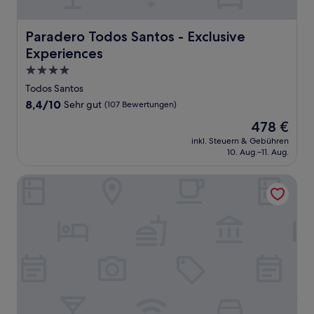
Paradero Todos Santos - Exclusive Experiences
Paradero Todos Santos - Exclusive
Experiences
4.0-
Sterne-
Todos Santos
Unterkunft
8.4
8,4/10
Sehr gut
(107 Bewertungen)
von
Der
478 €
10,
Preis
Sehr
inkl. Steuern & Gebühren
beträgt
10. Aug.–11. Aug.
gut,
478 €
(107
Bewertungen)
Hotel San Cristobal