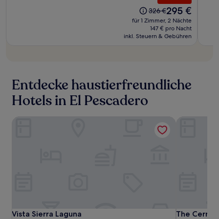
and
and
(537
(41
Der
295 €
Der
326 €
SPA
SPA
Bewertungen)
Bewe
Preis
Preis
für 1 Zimmer, 2 Nächte
beträgt
betrug
147 € pro Nacht
295 €
inkl. Steuern & Gebühren
326 €
Entdecke haustierfreundliche
Hotels in El Pescadero
Vista Sierra Laguna
The Cerrito
Vista
Vista
The
Vista Sierra Laguna
The Cerrito
Vista Sierra Laguna
The Cerrito