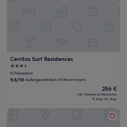
Cerritos Surf Residences
Cerritos Surf Residences
3.5-
Sterne-
El Pescadero
Unterkunft
9.6
9,6/10
Außergewöhnlich
(44 Bewertungen)
von
Der
256 €
10,
Preis
Außergewöhnlich,
inkl. Steuern & Gebühren
beträgt
9. Aug.–10. Aug.
(44
256 €
Bewertungen)
Las Palmas Hotel