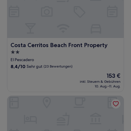
Costa Cerritos Beach Front Property
Costa Cerritos Beach Front Property
2.0-
Sterne-
El Pescadero
Unterkunft
8.4
8,4/10
Sehr gut
(23 Bewertungen)
von
Der
153 €
10,
Preis
Sehr
inkl. Steuern & Gebühren
beträgt
10. Aug.–11. Aug.
gut,
153 €
(23
Bewertungen)
Hotel Cabanas uno