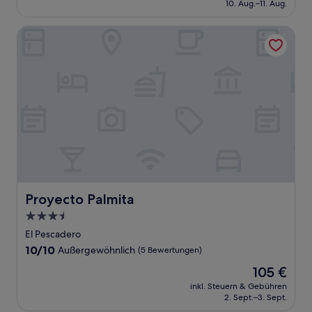
beträgt
10. Aug.–11. Aug.
(237
77 €
Bewertungen)
Proyecto Palmita
Proyecto Palmita
Proyecto Palmita
3.5-
Sterne-
El Pescadero
Unterkunft
10.0
10/10
Außergewöhnlich
(5 Bewertungen)
von
Der
105 €
10,
Preis
Außergewöhnlich,
inkl. Steuern & Gebühren
beträgt
2. Sept.–3. Sept.
(5
105 €
Bewertungen)