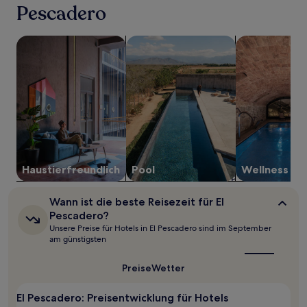
Pescadero
24 Stunden
für
einen
Suche nach haustierfreundlichen Unterkünften
Suche nach Unterkünften mit Pool
Suche nach Un
Aufenthalt
mit
1 Übernachtung
von
2 Erwachsenen
gefunden
wurde.
Preise
und
Verfügbarkeiten
Haustier­freundlich
Pool
Wellness
können
sich
ändern.
Wann
Wann ist die beste Reisezeit für El
Es
ist
Pescadero?
können
die
Unsere Preise für Hotels in El Pescadero sind im September
beste
zusätzliche
am günstigsten
Reisezeit
Bedingungen
für
gelten.
El
Preise
Wetter
Pescadero?
El Pescadero: Preisentwicklung für Hotels