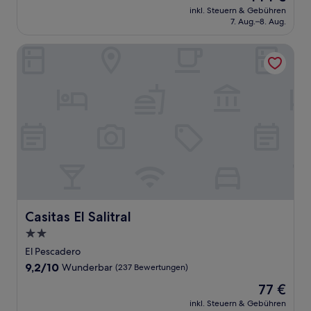
Preis
Außergewöhnlich,
inkl. Steuern & Gebühren
beträgt
7. Aug.–8. Aug.
(33
144 €
Bewertungen)
Casitas El Salitral
Casitas El Salitral
Casitas El Salitral
2.0-
Sterne-
El Pescadero
Unterkunft
9.2
9,2/10
Wunderbar
(237 Bewertungen)
von
Der
77 €
10,
Preis
Wunderbar,
inkl. Steuern & Gebühren