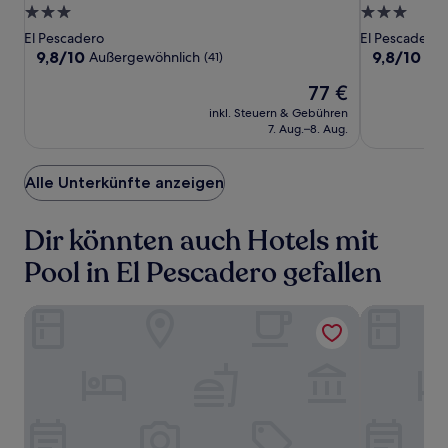
Sierra
Sierra
Cerritos
3.0-
3.0-
Laguna
Laguna
Beach
Sterne-
Sterne-
El Pescadero
El Pescadero
Inn
Unterkunft
Unterkunft
9.8
9.8
9,8/10
9,8/10
Außergewöhnlich
Auß
(41)
von
von
Der
77 €
10,
10,
Preis
Außergewöhnlich,
Außergewöh
inkl. Steuern & Gebühren
beträgt
(41)
(33)
7. Aug.–8. Aug.
77 €
Alle Unterkünfte anzeigen
Dir könnten auch Hotels mit
Pool in El Pescadero gefallen
Cerritos Surf Town Beach Front Hotel and SPA
Vista Sierra