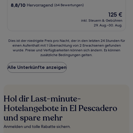
Unterkunft
8.8
8,8/10
Hervorragend
(64 Bewertungen)
von
Der
125 €
10,
Preis
Hervorragend,
inkl. Steuern & Gebühren
beträgt
29. Aug.–30. Aug.
(64
125 €
Bewertungen)
Dies
Dies ist der niedrigste Preis pro Nacht, der in den letzten 24 Stunden für
einen Aufenthalt mit 1 Übernachtung von 2 Erwachsenen gefunden
ist
wurde. Preise und Verfügbarkeiten können sich ändern. Es können
der
zusätzliche Bedingungen gelten.
niedrigste
Preis
Alle Unterkünfte anzeigen
pro
Nacht,
der
in
den
letzten
Hol dir Last-minute-
24 Stunden
für
Hotelangebote in El Pescadero
einen
und spare mehr
Aufenthalt
mit
1 Übernachtung
Anmelden und tolle Rabatte sichern.
von