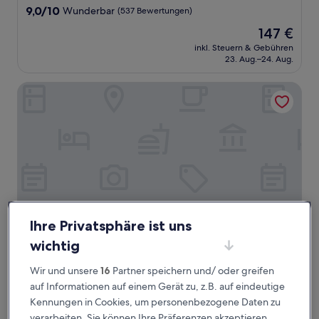
Unterkunft
9.0
9,0/10
Wunderbar
(537 Bewertungen)
von
Der
147 €
10,
Preis
Wunderbar,
inkl. Steuern & Gebühren
beträgt
23. Aug.–24. Aug.
(537
147 €
Bewertungen)
Vista Sierra Laguna
Ihre Privatsphäre ist uns
wichtig
Vista Sierra Laguna
Vista Sierra Laguna
Wir und unsere
16
Partner speichern und/ oder greifen
3.0-
auf Informationen auf einem Gerät zu, z.B. auf eindeutige
Sterne-
El Pescadero
Kennungen in Cookies, um personenbezogene Daten zu
Unterkunft
9.8
9,8/10
Außergewöhnlich
(41 Bewertungen)
verarbeiten. Sie können Ihre Präferenzen akzeptieren