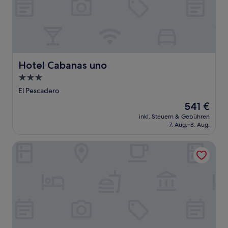
Hotel Cabanas uno
Hotel Cabanas uno
3.0-
Sterne-
El Pescadero
Unterkunft
Der
541 €
Preis
inkl. Steuern & Gebühren
beträgt
7. Aug.–8. Aug.
541 €
Baja Temple