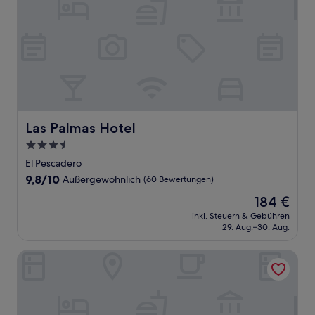
Las Palmas Hotel
Las Palmas Hotel
3.5-
Sterne-
El Pescadero
Unterkunft
9.8
9,8/10
Außergewöhnlich
(60 Bewertungen)
von
Der
184 €
10,
Preis
Außergewöhnlich,
inkl. Steuern & Gebühren
beträgt
29. Aug.–30. Aug.
(60
184 €
Bewertungen)
Salara Boutique Hotel & Villas Todos Santos