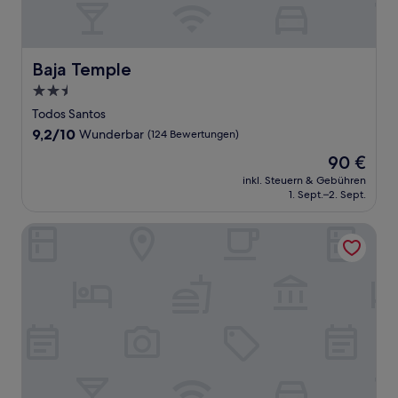
Baja Temple
Baja Temple
2.5-
Sterne-
Todos Santos
Unterkunft
9.2
9,2/10
Wunderbar
(124 Bewertungen)
von
Der
90 €
10,
Preis
Wunderbar,
inkl. Steuern & Gebühren
beträgt
1. Sept.–2. Sept.
(124
90 €
Bewertungen)
Paradero Todos Santos - Exclusive Experiences