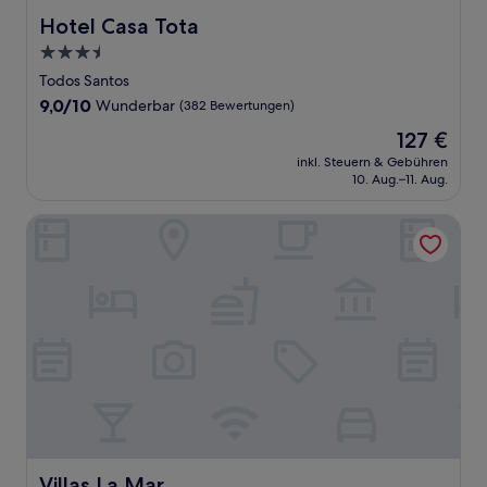
Hotel Casa Tota
Hotel Casa Tota
3.5-
Sterne-
Todos Santos
Unterkunft
9.0
9,0/10
Wunderbar
(382 Bewertungen)
von
Der
127 €
10,
Preis
Wunderbar,
inkl. Steuern & Gebühren
beträgt
10. Aug.–11. Aug.
(382
127 €
Bewertungen)
Villas La Mar
Villas La Mar
Villas La Mar