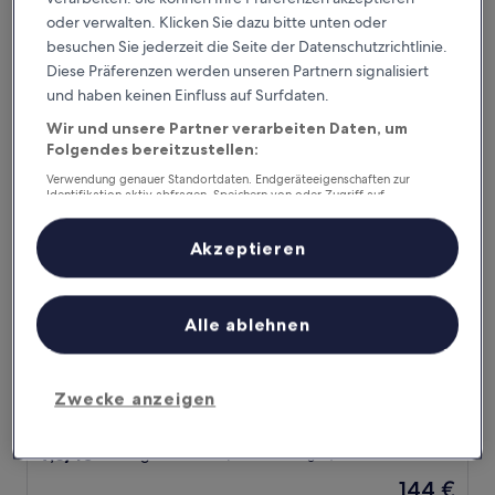
von
Der
77 €
oder verwalten. Klicken Sie dazu bitte unten oder
10,
Preis
Außergewöhnlich,
inkl. Steuern & Gebühren
besuchen Sie jederzeit die Seite der Datenschutzrichtlinie.
beträgt
7. Aug.–8. Aug.
(41
Diese Präferenzen werden unseren Partnern signalisiert
77 €
Bewertungen)
und haben keinen Einfluss auf Surfdaten.
The Cerritos Beach Inn
Wir und unsere Partner verarbeiten Daten, um
Folgendes bereitzustellen:
Verwendung genauer Standortdaten. Endgeräteeigenschaften zur
Identifikation aktiv abfragen. Speichern von oder Zugriff auf
Informationen auf einem Endgerät. Personalisierte Werbung und
Inhalte, Messung von Werbeleistung und der Performance von Inhalten,
Zielgruppenforschung sowie Entwicklung und Verbesserung von
Akzeptieren
Angeboten.
Liste der Partner (Lieferanten)
Alle ablehnen
The Cerritos Beach Inn
The Cerritos Beach Inn
Zwecke anzeigen
3.0-
Sterne-
El Pescadero
Unterkunft
9.8
9,8/10
Außergewöhnlich
(33 Bewertungen)
von
Der
144 €
10,