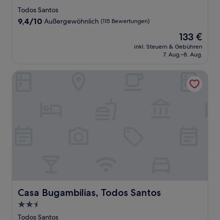
Sterne-
Todos Santos
Unterkunft
9.4
9,4/10
Außergewöhnlich
(115 Bewertungen)
von
Der
133 €
10,
Preis
Außergewöhnlich,
inkl. Steuern & Gebühren
beträgt
7. Aug.–8. Aug.
(115
133 €
Bewertungen)
Casa Bugambilias, Todos Santos
Casa Bugambilias, Todos Santos
Casa Bugambilias, Todos Santos
2.5-
Sterne-
Todos Santos