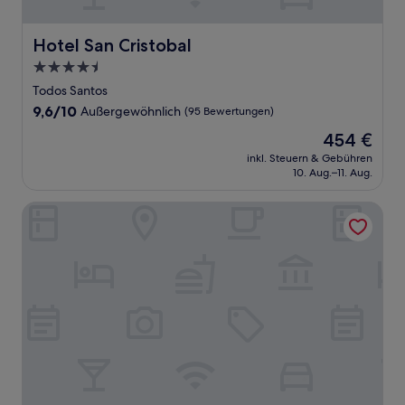
Hotel San Cristobal
Hotel San Cristobal
4.5-
Sterne-
Todos Santos
Unterkunft
9.6
9,6/10
Außergewöhnlich
(95 Bewertungen)
von
Der
454 €
10,
Preis
Außergewöhnlich,
inkl. Steuern & Gebühren
beträgt
10. Aug.–11. Aug.
(95
454 €
Bewertungen)
Hotel Casa Tota