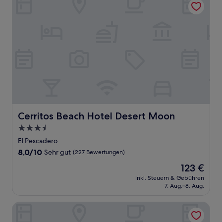
Cerritos Beach Hotel Desert Moon
Cerritos Beach Hotel Desert Moon
3.5-
Sterne-
El Pescadero
Unterkunft
8.0
8,0/10
Sehr gut
(227 Bewertungen)
von
Der
123 €
10,
Preis
Sehr
inkl. Steuern & Gebühren
beträgt
7. Aug.–8. Aug.
gut,
123 €
(227
Bewertungen)
Cerritos Surf Residences