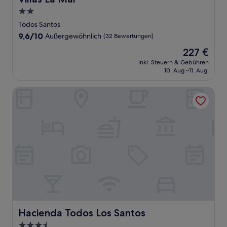
2.0-
Sterne-
Todos Santos
Unterkunft
9.6
9,6/10
Außergewöhnlich
(32 Bewertungen)
von
Der
227 €
10,
Preis
Außergewöhnlich,
inkl. Steuern & Gebühren
beträgt
10. Aug.–11. Aug.
(32
227 €
Bewertungen)
Hacienda Todos Los Santos
Hacienda Todos Los Santos
Hacienda Todos Los Santos
3.5-