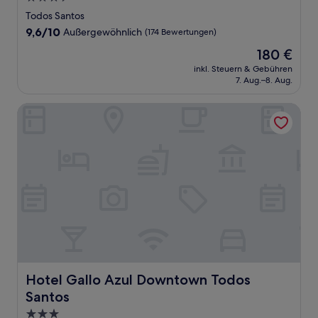
Sterne-
Todos Santos
Unterkunft
9.6
9,6/10
Außergewöhnlich
(174 Bewertungen)
von
Der
180 €
10,
Preis
Außergewöhnlich,
inkl. Steuern & Gebühren
beträgt
7. Aug.–8. Aug.
(174
180 €
Bewertungen)
Hotel Gallo Azul Downtown Todos Santos
Hotel Gallo Azul Downtown Todos Santos
Hotel Gallo Azul Downtown Todos
Santos
3.0-