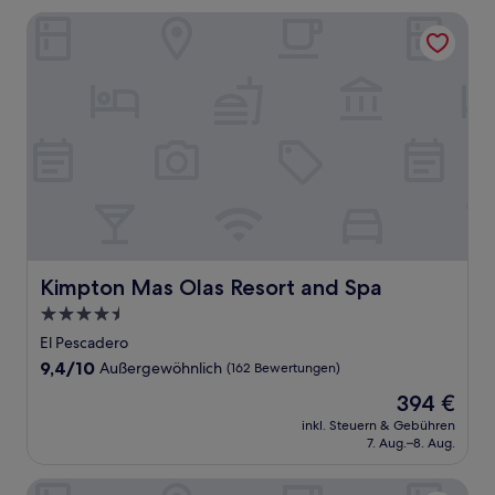
Kimpton Mas Olas Resort and Spa
Kimpton Mas Olas Resort and Spa
Kimpton Mas Olas Resort and Spa
4.5-
Sterne-
El Pescadero
Unterkunft
9.4
9,4/10
Außergewöhnlich
(162 Bewertungen)
von
Der
394 €
10,
Preis
Außergewöhnlich,
inkl. Steuern & Gebühren
beträgt
7. Aug.–8. Aug.
(162
394 €
Bewertungen)
Cerritos Beach Hotel Desert Moon