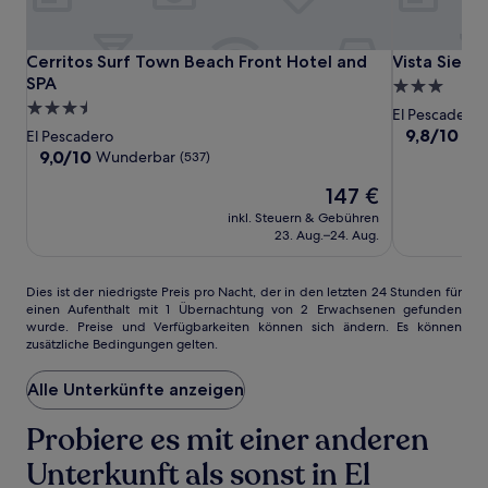
Cerritos
Cerritos
Vista
Cerritos Surf Town Beach Front Hotel and SPA
Vista Sierra
Cerritos Surf Town Beach Front Hotel and
Vista Sierr
Surf
Surf
Sierra
SPA
3.0-
Town
Town
Laguna
3.5-
Sterne-
El Pescadero
Beach
Beach
Sterne-
Unterkunft
9.8
9,8/10
Auß
El Pescadero
Front
Front
von
Unterkunft
9.0
9,0/10
Wunderbar
(537)
10,
Hotel
Hotel
von
Der
Außergewöh
147 €
10,
and
and
Preis
(41)
Wunderbar,
SPA
inkl. Steuern & Gebühren
SPA
beträgt
(537)
23. Aug.–24. Aug.
147 €
Dies
Dies ist der niedrigste Preis pro Nacht, der in den letzten 24 Stunden für
einen Aufenthalt mit 1 Übernachtung von 2 Erwachsenen gefunden
ist
wurde. Preise und Verfügbarkeiten können sich ändern. Es können
der
zusätzliche Bedingungen gelten.
niedrigste
Preis
Alle Unterkünfte anzeigen
pro
Nacht,
der
Probiere es mit einer anderen
in
Unterkunft als sonst in El
den
letzten