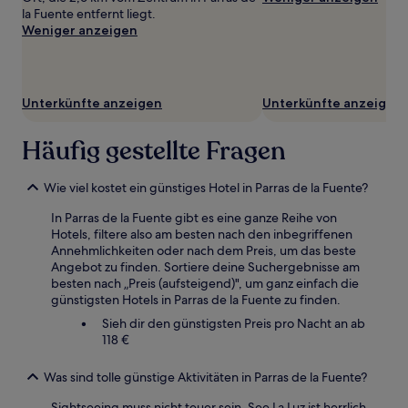
sich
la Fuente entfernt liegt.
ändern.
Weniger anzeigen
Es
können
zusätzliche
Bedingungen
Unterkünfte anzeigen
Unterkünfte anzeigen
gelten.
Häufig gestellte Fragen
Wie viel kostet ein günstiges Hotel in Parras de la Fuente?
In Parras de la Fuente gibt es eine ganze Reihe von
Hotels, filtere also am besten nach den inbegriffenen
Annehmlichkeiten oder nach dem Preis, um das beste
Angebot zu finden. Sortiere deine Suchergebnisse am
besten nach „Preis (aufsteigend)", um ganz einfach die
günstigsten Hotels in Parras de la Fuente zu finden.
Sieh dir den günstigsten Preis pro Nacht an ab
118 €
Was sind tolle günstige Aktivitäten in Parras de la Fuente?
Sightseeing muss nicht teuer sein. See La Luz ist herrlich,