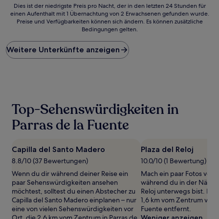
Dies
Dies ist der niedrigste Preis pro Nacht, der in den letzten 24 Stunden für
einen Aufenthalt mit 1 Übernachtung von 2 Erwachsenen gefunden wurde.
ist
Preise und Verfügbarkeiten können sich ändern. Es können zusätzliche
der
Bedingungen gelten.
niedrigste
Preis
Weitere Unterkünfte anzeigen
pro
Nacht,
der
in
den
letzten
24 Stunden
Top-Sehenswürdigkeiten in
für
einen
Parras de la Fuente
Aufenthalt
mit
1 Übernachtung
Capilla del Santo Madero
Plaza del Reloj
von
8.8/10 (37 Bewertungen)
10.0/10 (1 Bewertung)
2 Erwachsenen
gefunden
Wenn du dir während deiner Reise ein
Mach ein paar Fotos von
wurde.
paar Sehenswürdigkeiten ansehen
während du in der Nähe v
Preise
möchtest, solltest du einen Abstecher zu
Reloj unterwegs bist. Dies
und
Capilla del Santo Madero einplanen – nur
1,6 km vom Zentrum von P
Verfügbarkeiten
eine von vielen Sehenswürdigkeiten vor
Fuente entfernt.
können
Ort, die 2,6 km vom Zentrum in Parras de
Weniger anzeigen