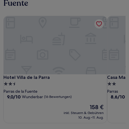
Fuente
Hotel Villa de la Parra
Casa Maru
Hotel Villa de la Parra
Casa Maru
Hotel Villa de la Parra
Casa Maru
2.5-
2.0-
Sterne-
Sterne-
Parras de la Fuente
Parras
Unterkunft
Unterkunf
9.0
8.6
9,0/10
8,6/10
Wunderbar
H
(16 Bewertungen)
von
von
Der
158 €
10,
10,
Preis
Wunderbar,
Hervorrag
inkl. Steuern & Gebühren
beträgt
(16
(70
10. Aug.–11. Aug.
158 €
Bewertungen)
Bewertun