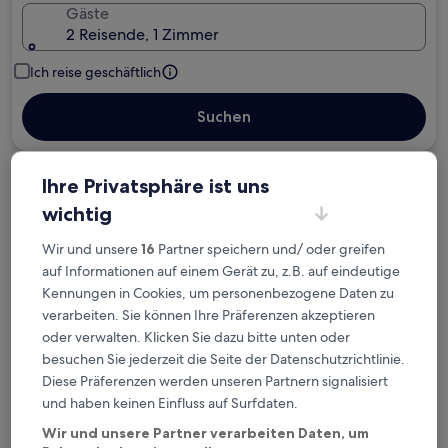
Gäste
2 Reisende, 1 Zimmer
Ich reise geschäftlich
Suchen
Ihre Privatsphäre ist uns
Kostenlose Stornierung bei
wichtig
Planänderungen
Wir und unsere
16
Partner speichern und/ oder greifen
Verdiene Prämien für jede
auf Informationen auf einem Gerät zu, z.B. auf eindeutige
wahrgenommene Übernachtung
Kennungen in Cookies, um personenbezogene Daten zu
verarbeiten. Sie können Ihre Präferenzen akzeptieren
oder verwalten. Klicken Sie dazu bitte unten oder
Mehr sparen mit Preisen für Mitglieder
besuchen Sie jederzeit die Seite der Datenschutzrichtlinie.
Diese Präferenzen werden unseren Partnern signalisiert
und haben keinen Einfluss auf Surfdaten.
Überprüfe die Preise für diese Daten
Wir und unsere Partner verarbeiten Daten, um