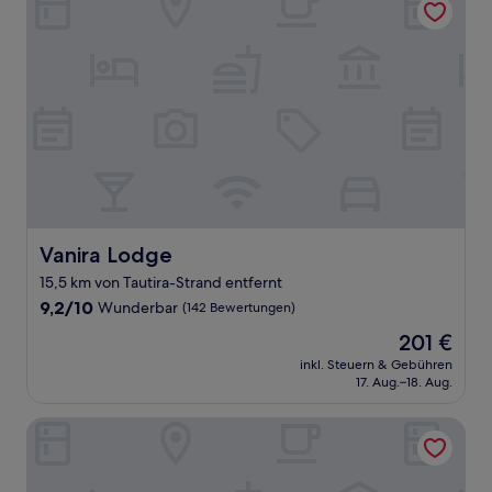
Vanira Lodge
Vanira Lodge
15,5 km von Tautira-Strand entfernt
9.2
9,2/10
Wunderbar
(142 Bewertungen)
von
Der
201 €
10,
Preis
Wunderbar,
inkl. Steuern & Gebühren
beträgt
17. Aug.–18. Aug.
(142
201 €
Bewertungen)
Te Mana Lodge