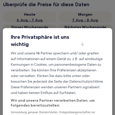
Überprüfe die Preise für diese Daten
Heute
Morgen
6. Aug. - 7. Aug.
7. Aug. - 8. Aug.
Dieses Wochenende
Nächstes Wochenende
7. Aug. - 9. Aug.
14. Aug. - 16. Aug.
Ihre Privatsphäre ist uns
Top 5 Hotels in der Nähe von
wichtig
Tautira-Strand auf einen Blick
Wir und unsere
16
Partner speichern und/ oder greifen
auf Informationen auf einem Gerät zu, z.B. auf eindeutige
Fare atihau vairao
— Liegt in 15,6 km von Tautira-Strand
Kennungen in Cookies, um personenbezogene Daten zu
entfernt. Gästebewertung: 10/10 — Außergewöhnlich.
verarbeiten. Sie können Ihre Präferenzen akzeptieren
Punatea Village
— Liegt in 11,5 km von Tautira-Strand entfernt.
oder verwalten. Klicken Sie dazu bitte unten oder
Gästebewertung: 7,8/10 — Gut.
besuchen Sie jederzeit die Seite der Datenschutzrichtlinie.
Vanira Lodge
— Liegt in 15,5 km von Tautira-Strand entfernt.
Diese Präferenzen werden unseren Partnern signalisiert
Gästebewertung: 9,2/10 — Wunderbar.
und haben keinen Einfluss auf Surfdaten.
Te Mana Lodge
— Liegt in 16,4 km von Tautira-Strand entfernt.
Gästebewertung: 9,0/10 — Wunderbar.
Wir und unsere Partner verarbeiten Daten, um
Folgendes bereitzustellen:
Empfohlene Unterkünfte
Preis (aufsteigend)
Ent
Verwendung genauer Standortdaten. Endgeräteeigenschaften zur