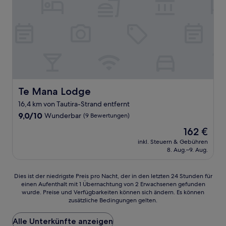
Te Mana Lodge
Te Mana Lodge
16,4 km von Tautira-Strand entfernt
9.0
9,0/10
Wunderbar
(9 Bewertungen)
von
Der
162 €
10,
Preis
Wunderbar,
inkl. Steuern & Gebühren
beträgt
8. Aug.–9. Aug.
(9
162 €
Bewertungen)
Dies
Dies ist der niedrigste Preis pro Nacht, der in den letzten 24 Stunden für
einen Aufenthalt mit 1 Übernachtung von 2 Erwachsenen gefunden
ist
wurde. Preise und Verfügbarkeiten können sich ändern. Es können
der
zusätzliche Bedingungen gelten.
niedrigste
Preis
Alle Unterkünfte anzeigen
pro