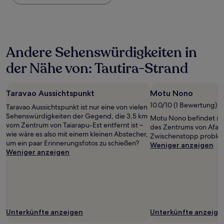
Nacht,
der
in
den
letzten
Andere Sehenswürdigkeiten in
24 Stunden
für
der Nähe von: Tautira-Strand
einen
Aufenthalt
mit
Taravao Aussichtspunkt
Motu Nono
1 Übernachtung
von
10.0/10 (1 Bewertung)
Taravao Aussichtspunkt ist nur eine von vielen
2 Erwachsenen
Sehenswürdigkeiten der Gegend, die 3,5 km
Motu Nono befindet sic
gefunden
vom Zentrum von Taiarapu-Est entfernt ist –
des Zentrums von Afaahi
wurde.
wie wäre es also mit einem kleinen Abstecher,
Zwischenstopp probleml
Preise
um ein paar Erinnerungsfotos zu schießen?
Weniger anzeigen
und
Weniger anzeigen
Verfügbarkeiten
können
sich
ändern.
Es
können
zusätzliche
Unterkünfte anzeigen
Unterkünfte anzeige
Bedingungen