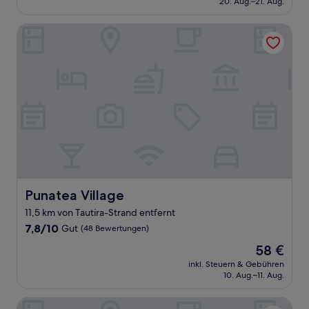
20. Aug.–21. Aug.
(2
150 €
Bewertungen)
Punatea Village
Punatea Village
Punatea Village
11,5 km von Tautira-Strand entfernt
7.8
7,8/10
Gut
(48 Bewertungen)
von
Der
58 €
10,
Preis
Gut,
inkl. Steuern & Gebühren
beträgt
10. Aug.–11. Aug.
(48
58 €
Bewertungen)
Vanira Lodge