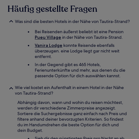
gelten.
Häufig gestellte Fragen
Was sind die besten Hotels in der Nähe von Tautira-Strand?
Bei Reisenden äußerst beliebt ist eine Pension
Pueu Village
in der Nähe von Tautira-Strand.
Vanira Lodge
konnte Reisende ebenfalls
überzeugen. eine Lodge liegt gar nicht weit
entfernt.
In der Gegend gibt es 465 Hotels,
Ferienunterkünfte und mehr, aus denen du die
passende Option für dich auswählen kannst.
Wie viel kostet ein Aufenthalt in einem Hotel in der Nähe
von Tautira-Strand?
Abhängig davon, wann und wohin du reisen möchtest,
werden dir verschiedene Zimmerpreise angezeigt.
Sortiere die Suchergebnisse ganz einfach nach Preis und
filtere anhand deiner bevorzugten Kriterien. So findest
du im Handumdrehen die beste Option für dich und
dein Budget.
Sieh dir den günstigsten Preis pro Nacht an ab