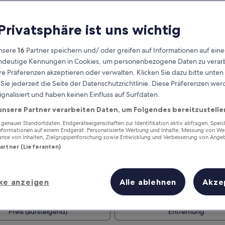
 Privatsphäre ist uns wichtig
nsere
16
Partner speichern und/ oder greifen auf Informationen auf ein
eindeutige Kennungen in Cookies, um personenbezogene Daten zu verarb
e Präferenzen akzeptieren oder verwalten. Klicken Sie dazu bitte unten
ie jederzeit die Seite der Datenschutzrichtlinie. Diese Präferenzen we
ignalisiert und haben keinen Einfluss auf Surfdaten.
unsere Partner verarbeiten Daten, um Folgendes bereitzustelle
Verdiene Prämien für jede
wahrgenommene Übernachtung
enauer Standortdaten. Endgeräteeigenschaften zur Identifikation aktiv abfragen. Spei
Informationen auf einem Endgerät. Personalisierte Werbung und Inhalte, Messung von We
ance von Inhalten, Zielgruppenforschung sowie Entwicklung und Verbesserung von Ange
Partner (Lieferanten)
ke anzeigen
Alle ablehnen
Akze
Morgen
Dieses Wochenende
8. Aug. - 9. Aug.
7. Aug. - 9. Aug.
Preis (aufsteigend)
Entfernung