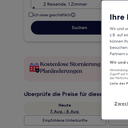
2 Reisende, 1 Zimmer
Ihre
Ich reise geschäftlich
Suchen
Wir und u
z.B. auf 
können Ihr
besuchen S
Partnern s
Wir und 
Kostenlose Stornierung bei
Planänderungen
Verwendung g
Zugriff auf 
der Perform
Liste der 
Überprüfe die Preise für diese Daten
Zwec
Heute
7. Aug. - 8. Aug.
Empfohlene Unterkünfte