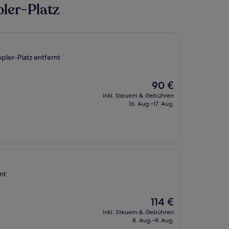
ler-Platz
pler-Platz entfernt
Der
90 €
Preis
inkl. Steuern & Gebühren
beträgt
16. Aug.–17. Aug.
90 €
nt
Der
114 €
Preis
inkl. Steuern & Gebühren
beträgt
8. Aug.–9. Aug.
114 €