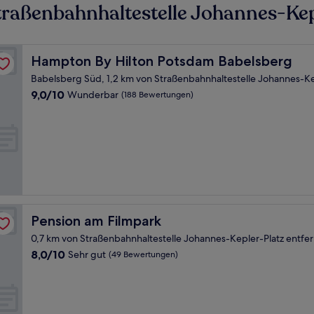
raßenbahnhaltestelle Johannes-Kep
Hampton By Hilton Potsdam Babelsberg
Hampton By Hilton Potsdam Babelsberg
Babelsberg Süd, 1,2 km von Straßenbahnhaltestelle Johannes-Ke
9.0
9,0/10
Wunderbar
(188 Bewertungen)
von
10,
Wunderbar,
(188
Bewertungen)
Pension am Filmpark
Pension am Filmpark
0,7 km von Straßenbahnhaltestelle Johannes-Kepler-Platz entfer
8.0
8,0/10
Sehr gut
(49 Bewertungen)
von
10,
Sehr
gut,