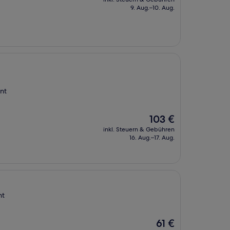
beträgt
9. Aug.–10. Aug.
102 €
nt
Der
103 €
Preis
inkl. Steuern & Gebühren
beträgt
16. Aug.–17. Aug.
103 €
nt
Der
61 €