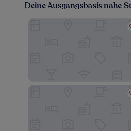
Deine Ausgangsbasis nahe St
Hampton By Hilton Potsdam Babelsberg
Pension am Filmpark