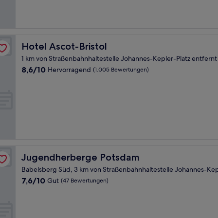
(49
Bewertungen)
Hotel Ascot-Bristol
Hotel Ascot-Bristol
1 km von Straßenbahnhaltestelle Johannes-Kepler-Platz entfernt
8.6
8,6/10
Hervorragend
(1.005 Bewertungen)
von
10,
Hervorragend,
(1.005
Bewertungen)
Jugendherberge Potsdam
Jugendherberge Potsdam
Babelsberg Süd, 3 km von Straßenbahnhaltestelle Johannes-Kepl
7.6
7,6/10
Gut
(47 Bewertungen)
von
10,
Gut,
(47