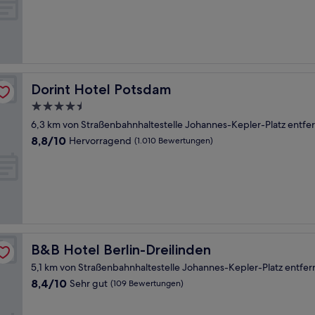
(332
Bewertungen)
Dorint Hotel Potsdam
Dorint Hotel Potsdam
4.5-
Sterne-
6,3 km von Straßenbahnhaltestelle Johannes-Kepler-Platz entfer
Unterkunft
8.8
8,8/10
Hervorragend
(1.010 Bewertungen)
von
10,
Hervorragend,
(1.010
Bewertungen)
B&B Hotel Berlin-Dreilinden
B&B Hotel Berlin-Dreilinden
5,1 km von Straßenbahnhaltestelle Johannes-Kepler-Platz entfer
8.4
8,4/10
Sehr gut
(109 Bewertungen)
von
10,