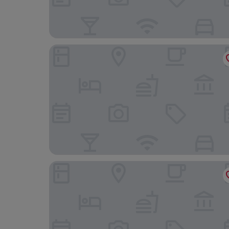
Holiday Inn - the niu, Amity Potsdam by IHG
Elisapart - Apartments am Sommerschloss