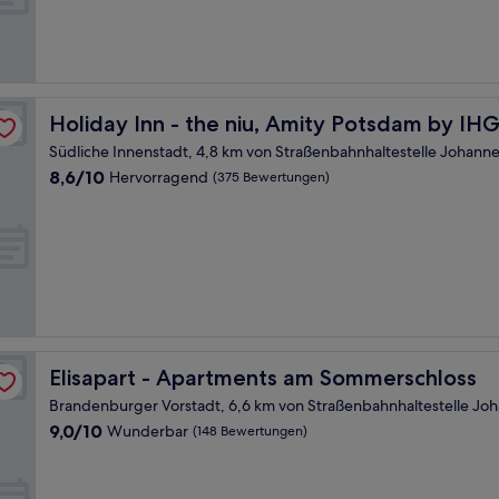
(5
Bewertungen)
Holiday Inn - the niu, Amity Potsdam by IHG
Holiday Inn - the niu, Amity Potsdam by IH
Südliche Innenstadt, 4,8 km von Straßenbahnhaltestelle Johanne
8.6
8,6/10
Hervorragend
(375 Bewertungen)
von
10,
Hervorragend,
(375
Bewertungen)
Elisapart - Apartments am Sommerschloss
Elisapart - Apartments am Sommerschloss
Brandenburger Vorstadt, 6,6 km von Straßenbahnhaltestelle Joh
9.0
9,0/10
Wunderbar
(148 Bewertungen)
von
10,
Wunderbar,