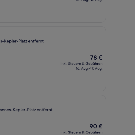
181 €
G
s-Kepler-Platz entfernt
Der
78 €
Preis
inkl. Steuern & Gebühren
beträgt
16. Aug.–17. Aug.
78 €
annes-Kepler-Platz entfernt
Der
90 €
Preis
inkl. Steuern & Gebühren