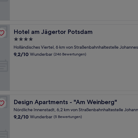
Bewertungen)
Hotel am Jägertor Potsdam
Hotel am Jägertor Potsdam
4.0-
Sterne-
Holländisches Viertel, 6 km von Straßenbahnhaltestelle Johannes
Unterkunft
9.2
9,2/10
Wunderbar
(246 Bewertungen)
von
10,
Wunderbar,
(246
Bewertungen)
Design Apartments - "Am Weinberg"
Design Apartments - "Am Weinberg"
Nördliche Innenstadt, 6,2 km von Straßenbahnhaltestelle Johann
9.2
9,2/10
Wunderbar
(5 Bewertungen)
von
10,
Wunderbar,