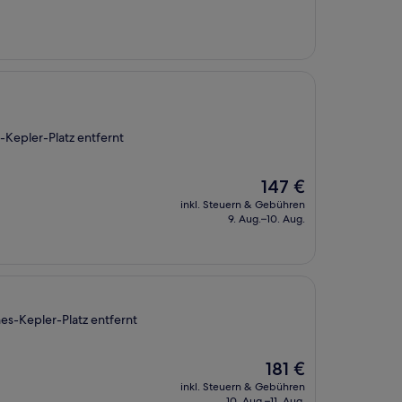
83 €
-Kepler-Platz entfernt
Der
147 €
Preis
inkl. Steuern & Gebühren
beträgt
9. Aug.–10. Aug.
147 €
es-Kepler-Platz entfernt
Der
181 €
Preis
inkl. Steuern & Gebühren
beträgt
10. Aug.–11. Aug.