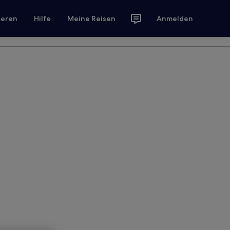
ieren
Hilfe
Meine Reisen
Anmelden