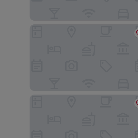
Hotel am Jägertor Potsdam
Design Apartments - "Am Weinberg"