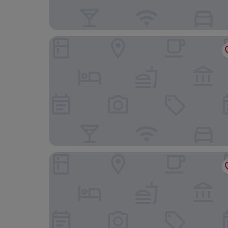
Hotel Ascot-Bristol
Jugendherberge Potsdam