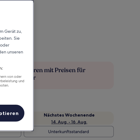
em Gerät zu,
eiten. Sie
 oder
rden unseren
n:
Mehr sparen mit Preisen für
Mitglieder
chern von oder
rbeleistung und
boten.
ptieren
Nächstes Wochenende
14. Aug. - 16. Aug.
Unterkunftsstandard