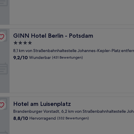
(148
Bewertungen)
GINN Hotel Berlin - Potsdam
GINN Hotel Berlin - Potsdam
4.0-
Sterne-
8,1 km von Straßenbahnhaltestelle Johannes-Kepler-Platz entfer
Unterkunft
9.2
9,2/10
Wunderbar
(431 Bewertungen)
von
10,
Wunderbar,
(431
Bewertungen)
Hotel am Luisenplatz
Hotel am Luisenplatz
Brandenburger Vorstadt, 6,2 km von Straßenbahnhaltestelle Joh
8.8
8,8/10
Hervorragend
(332 Bewertungen)
von
10,
Hervorragend,