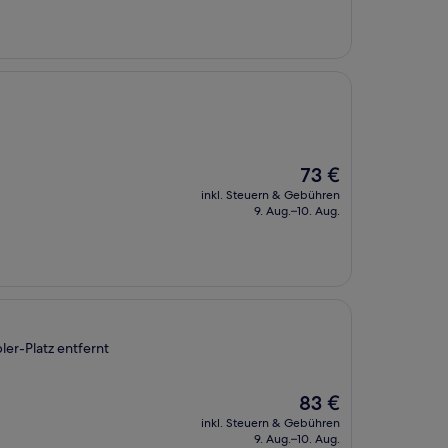
Der
73 €
Preis
inkl. Steuern & Gebühren
beträgt
9. Aug.–10. Aug.
73 €
er-Platz entfernt
Der
83 €
Preis
inkl. Steuern & Gebühren
beträgt
9. Aug.–10. Aug.