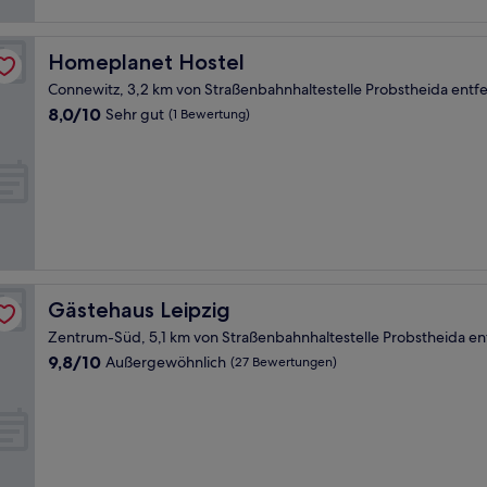
Homeplanet Hostel
Homeplanet Hostel
Connewitz, 3,2 km von Straßenbahnhaltestelle Probstheida entfe
8.0
8,0/10
Sehr gut
(1 Bewertung)
von
10,
Sehr
gut,
(1
Bewertung)
Gästehaus Leipzig
Gästehaus Leipzig
Zentrum-Süd, 5,1 km von Straßenbahnhaltestelle Probstheida en
9.8
9,8/10
Außergewöhnlich
(27 Bewertungen)
von
10,
Außergewöhnlich,
(27
Bewertungen)