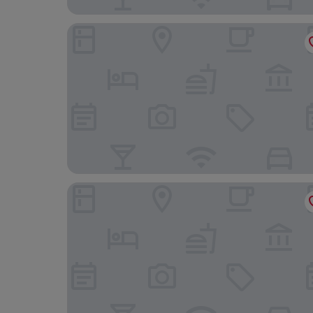
Homeplanet Hostel
Gästehaus Leipzig