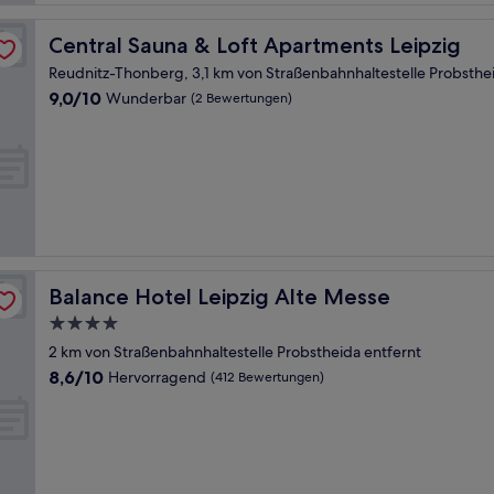
Central Sauna & Loft Apartments Leipzig
Central Sauna & Loft Apartments Leipzig
Reudnitz-Thonberg, 3,1 km von Straßenbahnhaltestelle Probsthe
9.0
9,0/10
Wunderbar
(2 Bewertungen)
von
10,
Wunderbar,
(2
Bewertungen)
Balance Hotel Leipzig Alte Messe
Balance Hotel Leipzig Alte Messe
4.0-
Sterne-
2 km von Straßenbahnhaltestelle Probstheida entfernt
Unterkunft
8.6
8,6/10
Hervorragend
(412 Bewertungen)
von
10,
Hervorragend,
(412
Bewertungen)