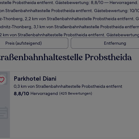
estelle Probstheida entfernt. Gästebewertung: 8,8/10 — Hervorragend.
von Straßenbahnhaltestelle Probstheida entfernt. Gästebewertung: 10/
z-Thonberg, 2,2 km von Straßenbahnhaltestelle Probstheida entfernt.
udnitz-Thonberg, 3,1 km von Straßenbahnhaltestelle Probstheida entfe
2 km von Straßenbahnhaltestelle Probstheida entfernt. Gästebewertun
Preis (aufsteigend)
Entfernung
raßenbahnhaltestelle Probstheida
Parkhotel Diani
Parkhotel Diani
0,3 km von Straßenbahnhaltestelle Probstheida entfernt
8.8
8,8/10
Hervorragend
(425 Bewertungen)
von
10,
Hervorragend,
(425
Bewertungen)