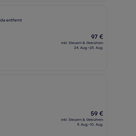
ida entfernt
Der
97 €
Preis
inkl. Steuern & Gebühren
beträgt
24. Aug.–25. Aug.
97 €
Der
59 €
Preis
inkl. Steuern & Gebühren
beträgt
9. Aug.–10. Aug.
59 €