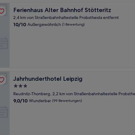
Ferienhaus Alter Bahnhof Stötteritz
Ferienhaus Alter Bahnhof Stötteritz
2,4 km von Straßenbahnhaltestelle Probstheida entfernt
10.0
10/10
Außergewöhnlich
(1 Bewertung)
von
10,
Außergewöhnlich,
(1
Bewertung)
Jahrhunderthotel Leipzig
Jahrhunderthotel Leipzig
3.0-
Sterne-
Reudnitz-Thonberg, 2,2 km von Straßenbahnhaltestelle Probsthe
Unterkunft
9.0
9,0/10
Wunderbar
(99 Bewertungen)
von
10,
Wunderbar,
(99
Bewertungen)