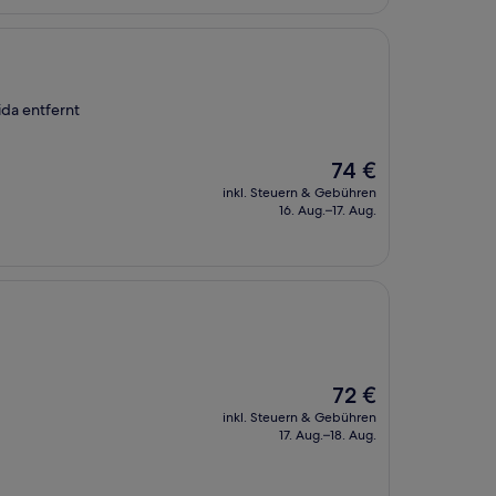
ida entfernt
Der
74 €
Preis
inkl. Steuern & Gebühren
beträgt
16. Aug.–17. Aug.
74 €
Der
72 €
Preis
inkl. Steuern & Gebühren
beträgt
17. Aug.–18. Aug.
72 €