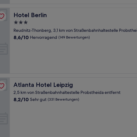
Hotel Berlin
Hotel Berlin
3.0-
Sterne-
Reudnitz-Thonberg, 3,1 km von Straßenbahnhaltestelle Probsthe
Unterkunft
8.6
8,6/10
Hervorragend
(149 Bewertungen)
von
10,
Hervorragend,
(149
Bewertungen)
Atlanta Hotel Leipzig
Atlanta Hotel Leipzig
2,5 km von Straßenbahnhaltestelle Probstheida entfernt
8.2
8,2/10
Sehr gut
(331 Bewertungen)
von
10,
Sehr
gut,
(331
Bewertungen)