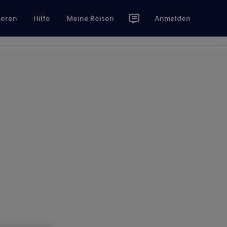
ieren
Hilfe
Meine Reisen
Anmelden