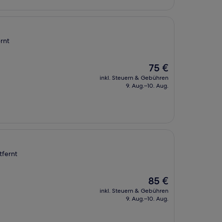
rnt
Der
75 €
Preis
inkl. Steuern & Gebühren
beträgt
9. Aug.–10. Aug.
75 €
tfernt
Der
85 €
Preis
inkl. Steuern & Gebühren
beträgt
9. Aug.–10. Aug.
85 €