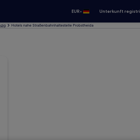
•
EUR
Unterkunft registr
pzig
Hotels nahe Straßenbahnhaltestelle Probstheida