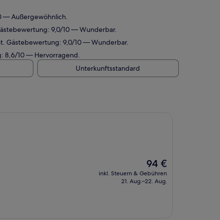
10 — Außergewöhnlich.
 Gästebewertung: 9,0/10 — Wunderbar.
rnt. Gästebewertung: 9,0/10 — Wunderbar.
g: 8,6/10 — Hervorragend.
Unterkunftsstandard
Der
94 €
Preis
inkl. Steuern & Gebühren
beträgt
21. Aug.–22. Aug.
94 €