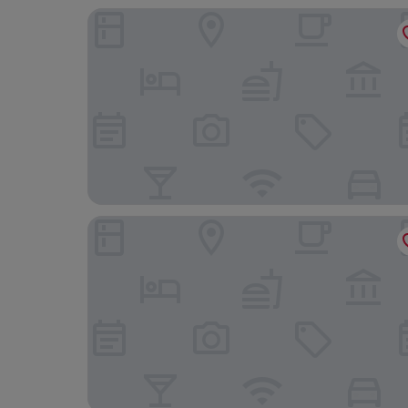
Ferienhaus Alter Bahnhof Stötteritz
Jahrhunderthotel Leipzig