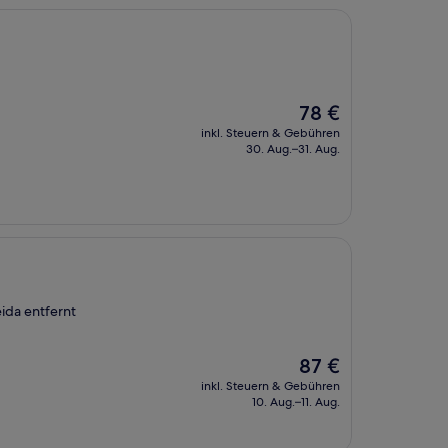
Der
78 €
Preis
inkl. Steuern & Gebühren
beträgt
30. Aug.–31. Aug.
78 €
ida entfernt
Der
87 €
Preis
inkl. Steuern & Gebühren
beträgt
10. Aug.–11. Aug.
87 €