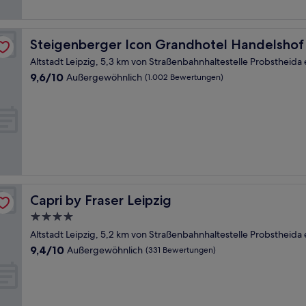
Steigenberger Icon Grandhotel Handelshof
Steigenberger Icon Grandhotel Handelshof
Altstadt Leipzig, 5,3 km von Straßenbahnhaltestelle Probstheida 
9.6
9,6/10
Außergewöhnlich
(1.002 Bewertungen)
von
10,
Außergewöhnlich,
(1.002
Bewertungen)
Capri by Fraser Leipzig
Capri by Fraser Leipzig
4.0-
Sterne-
Altstadt Leipzig, 5,2 km von Straßenbahnhaltestelle Probstheida 
Unterkunft
9.4
9,4/10
Außergewöhnlich
(331 Bewertungen)
von
10,
Außergewöhnlich,
(331