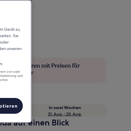
em Gerät zu,
eiten. Sie
 oder
rden unseren
n:
Mehr sparen mit Preisen für
Mitglieder
chern von oder
rbeleistung und
boten.
ptieren
e
In zwei Wochen
21. Aug. - 23. Aug.
da auf einen Blick