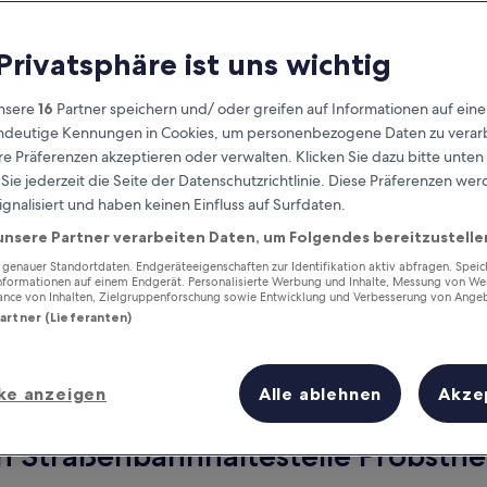
 Privatsphäre ist uns wichtig
nsere
16
Partner speichern und/ oder greifen auf Informationen auf ein
eindeutige Kennungen in Cookies, um personenbezogene Daten zu verarb
e Präferenzen akzeptieren oder verwalten. Klicken Sie dazu bitte unten
ie jederzeit die Seite der Datenschutzrichtlinie. Diese Präferenzen we
ignalisiert und haben keinen Einfluss auf Surfdaten.
unsere Partner verarbeiten Daten, um Folgendes bereitzustelle
Verdiene Prämien für jede
wahrgenommene Übernachtung
enauer Standortdaten. Endgeräteeigenschaften zur Identifikation aktiv abfragen. Spei
Informationen auf einem Endgerät. Personalisierte Werbung und Inhalte, Messung von We
ance von Inhalten, Zielgruppenforschung sowie Entwicklung und Verbesserung von Ange
Partner (Lieferanten)
ke anzeigen
Alle ablehnen
Akze
Morgen
Nächstes Wochenend
9. Aug. - 10. Aug.
14. Aug. - 16. Aug.
n Straßenbahnhaltestelle Probsthei