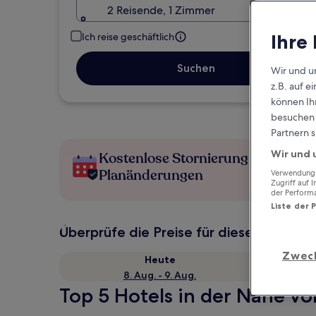
2 Reisende, 1 Zimmer
Ihre
Ich reise geschäftlich
Suchen
Wir und u
z.B. auf 
können Ihr
besuchen S
Partnern s
Wir und 
Kostenlose Stornierung bei
Planänderungen
Verwendung g
Zugriff auf 
der Perform
Liste der 
Überprüfe die Preise für diese Daten
Zwec
Heute
8. Aug. - 9. Aug.
Top 5 Hotels in der Nähe vo