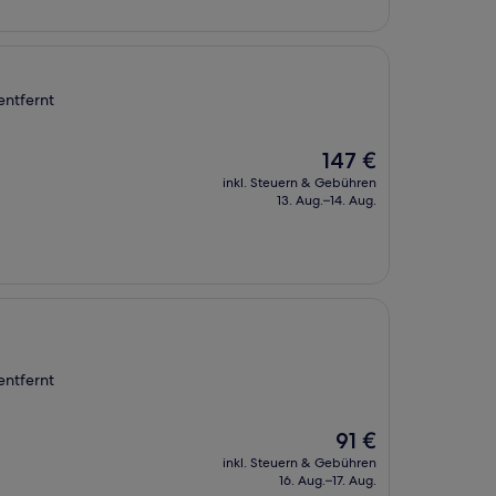
entfernt
Der
147 €
Preis
inkl. Steuern & Gebühren
beträgt
13. Aug.–14. Aug.
147 €
entfernt
Der
91 €
Preis
inkl. Steuern & Gebühren
beträgt
16. Aug.–17. Aug.