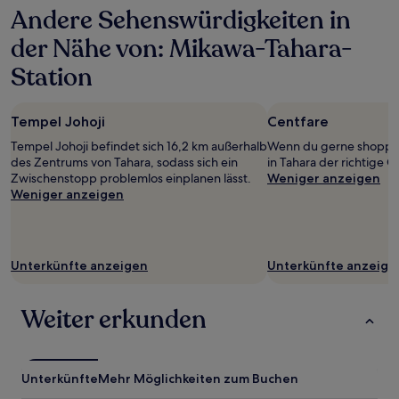
Andere Sehenswürdigkeiten in
24 Stunden
für
der Nähe von: Mikawa-Tahara-
einen
Aufenthalt
Station
mit
1 Übernachtung
von
Tempel Johoji
Centfare
2 Erwachsenen
gefunden
Tempel Johoji befindet sich 16,2 km außerhalb
Wenn du gerne shoppen 
wurde.
des Zentrums von Tahara, sodass sich ein
in Tahara der richtige O
Preise
Zwischenstopp problemlos einplanen lässt.
Weniger anzeigen
und
Weniger anzeigen
Verfügbarkeiten
können
sich
ändern.
Unterkünfte anzeigen
Unterkünfte anzeige
Es
können
zusätzliche
Weiter erkunden
Bedingungen
gelten.
Unterkünfte
Mehr Möglichkeiten zum Buchen