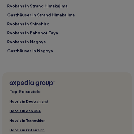
Ryokans in Strand Himakajima
Gasthäuser in Strand Himakajima
Ryokans in Shinshiro
Ryokans in Bahnhof Taya
Ryokans in Nagoya
Gasthäuser in Nagoya
Lgbtqia-Freundliche nahe Hafen von Nagoya
Familien in Präfektur Aichi
Hotels mit Pool in Gamagori
Hotels mit Thermalbad in Gamagori
Top-Reiseziele
Hotels mit Parkplatz in Gamagori
Hotels in Deutschland
Hotels mit Parkplatz in Toyota
Hotels in den USA
Hotels mit Thermalbad nahe Strand Himakajima
Hotels in Tschechien
Luxus nahe Strand Himakajima
Hotels in Österreich
Günstige in Toyohashi