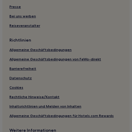
Aichi-Gun: Hotels
Presse
Hotels nahe Dando-See
Bei uns werben
Chita Bezirk: Hotels
Reiseveranstalter
Nukata-Gun: Hotels
Richtlinien
Hotels nahe Station Yoshihama
Allgemeine Geschäftsbedingungen
Hotels nahe Bahnhof Nagoya Ōe
Allgemeine Geschäftsbedingungen von FeWo-direkt
Hotels nahe Bahnhof Nagoya Sakura
Hotels nahe Cocola Avenue
Barrierefreiheit
Ama-Gun: Hotels
Datenschutz
Miyoshi Hotels
Cookies
Hotels nahe Bahnhof Toyokawa
Rechtliche Hinweise/Kontakt
Kota Hotels
Inhaltsrichtlinien und Melden von Inhalten
Hotels nahe Keramikmuseum der Präfektur Aichi
Allgemeine Geschäftsbedingungen für Hotels.com Rewards
Hotels nahe Sieben Wasserfälle von Atera
Weitere Informationen
Hotels nahe Okehazama Park