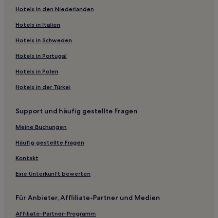
Hotels in den Niederlanden
Hotels mit Thermalbad in Toyohashi
Strand in Nagoya
Hotels in Italien
Lgbtqia-Freundliche in Nagoya
Hotels in Schweden
Luxus in Cape Irago
Hotels in Portugal
3-Sterne-Hotels in Nagoya
Hotels in Polen
2-Sterne-Hotels in Strand Nishiura Onsen
Hotels in der Türkei
3-Sterne-Hotels in Gamagori
Support und häufig gestellte Fragen
2-Sterne-Hotels in Strand Himakajima
Hotels nahe Bahnhof Oitsu
Meine Buchungen
Anjo Hotels
Häufig gestellte Fragen
Hotels nahe Okazaki Park
Kontakt
Minami-Ku: Hotels
Eine Unterkunft bewerten
Hotels nahe Erdbeerfarm
Für Anbieter, Affliliate-Partner und Medien
Hotels nahe Schrein Toyokawa Inari
Affiliate-Partner-Programm
Agui Hotels