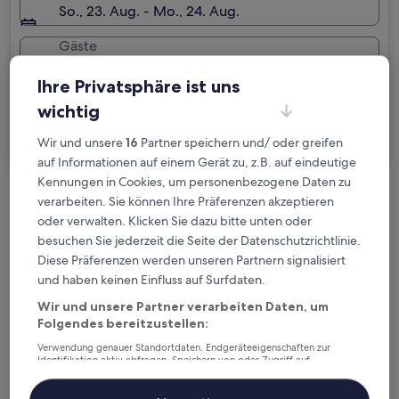
So., 23. Aug. - Mo., 24. Aug.
Gäste
2 Reisende, 1 Zimmer
Ihre Privatsphäre ist uns
Ich reise geschäftlich
wichtig
Suchen
Wir und unsere
16
Partner speichern und/ oder greifen
auf Informationen auf einem Gerät zu, z.B. auf eindeutige
Kennungen in Cookies, um personenbezogene Daten zu
verarbeiten. Sie können Ihre Präferenzen akzeptieren
Kostenlose Stornierung bei
oder verwalten. Klicken Sie dazu bitte unten oder
Planänderungen
besuchen Sie jederzeit die Seite der Datenschutzrichtlinie.
Diese Präferenzen werden unseren Partnern signalisiert
Verdiene Prämien für jede
und haben keinen Einfluss auf Surfdaten.
wahrgenommene Übernachtung
Wir und unsere Partner verarbeiten Daten, um
Folgendes bereitzustellen:
Mehr sparen mit Preisen für Mitglieder
Verwendung genauer Standortdaten. Endgeräteeigenschaften zur
Identifikation aktiv abfragen. Speichern von oder Zugriff auf
Informationen auf einem Endgerät. Personalisierte Werbung und
Inhalte, Messung von Werbeleistung und der Performance von Inhalten,
Zielgruppenforschung sowie Entwicklung und Verbesserung von