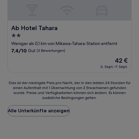
Ab Hotel Tahara
Ab Hotel Tahara
2.0-
Sterne-
Weniger als 0,1 km von Mikawa-Tahara-Station entfernt
Unterkunft
7.4
7,4/10
Gut
(3 Bewertungen)
von
Der
42 €
10,
Preis
Gut,
6. Sept.–7. Sept.
beträgt
(3
42 €
Bewertungen)
Dies
Dies ist der niedrigste Preis pro Nacht, der in den letzten 24 Stunden für
einen Aufenthalt mit 1 Übernachtung von 2 Erwachsenen gefunden
ist
wurde. Preise und Verfügbarkeiten können sich ändern. Es können
der
zusätzliche Bedingungen gelten.
niedrigste
Preis
Alle Unterkünfte anzeigen
pro
Nacht,
der
in
den
letzten