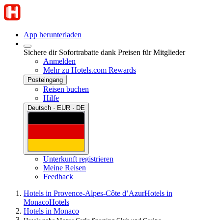
App herunterladen
Sichere dir Sofortrabatte dank Preisen für Mitglieder
Anmelden
Mehr zu Hotels.com Rewards
Posteingang
Reisen buchen
Hilfe
Deutsch · EUR · DE
Unterkunft registrieren
Meine Reisen
Feedback
Hotels in Provence-Alpes-Côte d’Azur
Hotels in
Monaco
Hotels
Hotels in Monaco