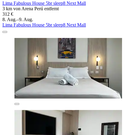
Lima Fabulous House 5br sleep8 Next Mall
3 km von Arena Perú entfernt
312 €
8. Aug.–9. Aug.
Lima Fabulous House 5br sleep8 Next Mall